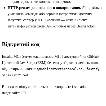
видалите домен чи контакт випадково.
HTTP-режим для спільного використання.
Якщо кілька
учасників команди або сервісів потребують доступу,
запустіть сервер у HTTP-режимі — кожен клієнт
автентифікується своїм API-ключем через Bearer token.
Відкритий код
Emailit MCP Server має ліцензію MIT і доступний на
GitHub
.
Це чистий JavaScript (ESM) без етапу збірки, залежить лише
від чотирьох пакетів:
,
,
@modelcontextprotocol/sdk
fastify
та
.
minimist
zod
Внески та відгуки вітаються — створюйте issue або
надсилайте PR.