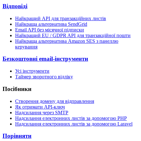
Відповіді
Найкращий API для транзакційних листів
Найкраща альтернатива SendGrid
Email API без місячної підписки
Найкращий EU / GDPR API для транзакційної пошти
Найкраща альтернатива Amazon SES з панеллю
керування
Безкоштовні email-інструменти
Усі інструменти
Таймер зворотного відліку
Посібники
Створення домену для відправлення
Як отримати API-ключ
Надсилання через SMTP
Надсилання електронних листів за допомогою PHP
Надсилання електронних листів за допомогою Laravel
Порівняти