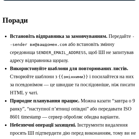
Поради
Встановіть відправника за замовчуванням.
Передайте
-
або встановіть змінну
-sender ви@вашдомен.com
середовища
, щоб ШІ не запитував
SENDER_EMAIL_ADDRESS
адресу відправника щоразу.
Використовуйте шаблони для повторюваних листів.
Створюйте шаблони з
і посилайтеся на них
{{змінними}}
за псевдонімом — це швидше та послідовніше, ніж писати
HTML у чаті.
Природне планування працює.
Можна казати “завтра о 9
ранку”, “наступної п’ятниці опівдні” або передавати ISO
8601 timestamp — сервер обробляє обидва варіанти.
Небезпечні операції захищені.
Інструменти видалення
просять ШІ підтвердити дію перед виконанням, тому ви не