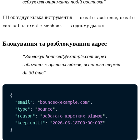
вебхук для отримання подій доставки”
ШІ об’єднує кілька інструментів —
,
create-audience
create-
та
— в одному діалозі.
contact
create-webhook
Блокування та розблокування адрес
“Заблокуй
bounced@example.com
через
забагато жорстких відмов, встанови термін
дії 30 днів”
{
  "email"
: 
"
bounced@example.com
"
,
  "type"
: 
"
bounce
"
,
  "reason"
: 
"
забагато жорстких відмов
"
,
  "keep_until"
: 
"
2026-06-18T00:00:00Z
"
}