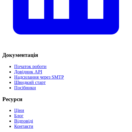
Документація
Початок роботи
Довідник API
Надсилання через SMTP
Швидкий старт
Посібники
Ресурси
Ціни
Блог
Відповіді
Контакти