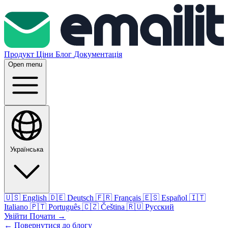
Продукт
Ціни
Блог
Документація
Open menu
Українська
🇺🇸
English
🇩🇪
Deutsch
🇫🇷
Français
🇪🇸
Español
🇮🇹
Italiano
🇵🇹
Português
🇨🇿
Čeština
🇷🇺
Русский
Увійти
Почати
→
← Повернутися до блогу