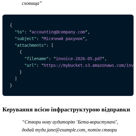
сховища”
{
  "to"
: 
"
accounting@company.com
"
,
  "subject"
: 
"
Місячний рахунок
"
,
  "attachments"
: [
    {
      "filename"
: 
"
invoice-2026-05.pdf
"
,
      "url"
: 
"
https://mybucket.s3.amazonaws.com/invo
    }
  ]
}
Керування всією інфраструктурою відправки
“Створи нову аудиторію ‘Бета-користувачі’,
додай туди
jane@example.com
, потім створи