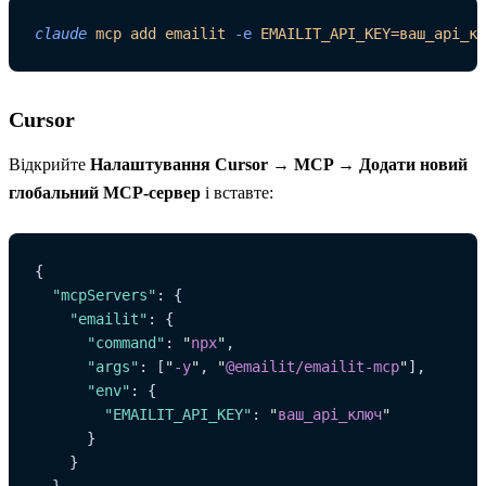
claude
 mcp
 add
 emailit
 -e
 EMAILIT_API_KEY=ваш_api_кл
Cursor
Відкрийте
Налаштування Cursor → MCP → Додати новий
глобальний MCP-сервер
і вставте:
{
  "mcpServers"
: {
    "emailit"
: {
      "command"
: 
"
npx
"
,
      "args"
: [
"
-y
"
, 
"
@emailit/emailit-mcp
"
],
      "env"
: {
        "EMAILIT_API_KEY"
: 
"
ваш_api_ключ
"
      }
    }
  }