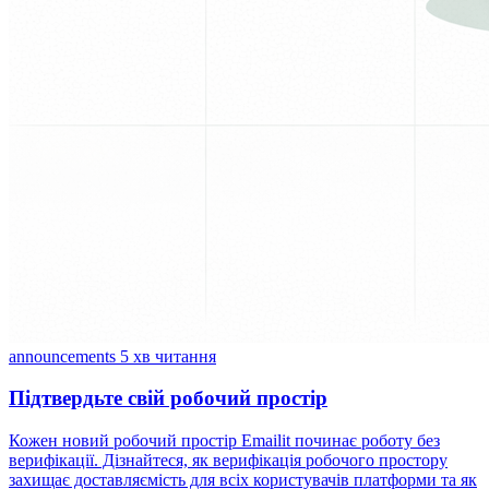
announcements
5 хв читання
Підтвердьте свій робочий простір
Кожен новий робочий простір Emailit починає роботу без
верифікації. Дізнайтеся, як верифікація робочого простору
захищає доставляємість для всіх користувачів платформи та як