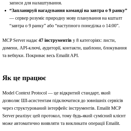
записи для налаштування.
“Запланируй нагадування команді на завтра о 9 ранку”
— сервер розуміє природну мову планування на кшталт
“завтра о 9 ранку” або “наступного понеділка о 14:00”.
MCP Server надає
47 інструментів
у 8 категоріях: листи,
домени, API-ключі, аудиторії, контакти, шаблони, блокування
та вебхуки. Покриває весь Emailit API.
Як це працює
Model Context Protocol
— це відкритий стандарт, який
дозволяє ШІ-асистентам підключатися до зовнішніх сервісів
через структурований інтерфейс інструментів. Emailit MCP
Server реалізує цей протокол, тому будь-який сумісний клієнт
може автоматично виявляти та викликати операції Emailit.