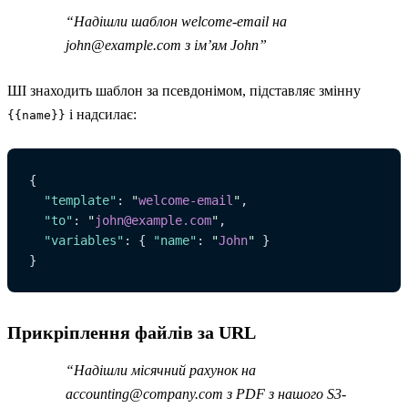
“Надішли шаблон welcome-email на
john@example.com
з ім’ям John”
ШІ знаходить шаблон за псевдонімом, підставляє змінну
і надсилає:
{{name}}
{
  "template"
: 
"
welcome-email
"
,
  "to"
: 
"
john@example.com
"
,
  "variables"
: { 
"name"
: 
"
John
"
 }
}
Прикріплення файлів за URL
“Надішли місячний рахунок на
accounting@company.com
з PDF з нашого S3-