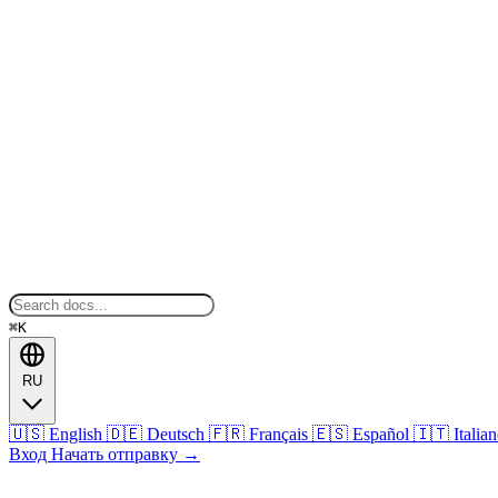
⌘K
RU
🇺🇸
English
🇩🇪
Deutsch
🇫🇷
Français
🇪🇸
Español
🇮🇹
Italia
Вход
Начать отправку
→