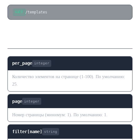
/templates
GET
Параметры запроса
per_page
integer
Количество элементов на странице (1-100). По умолчанию:
25.
page
integer
Номер страницы (минимум: 1). По умолчанию: 1.
filter[name]
string