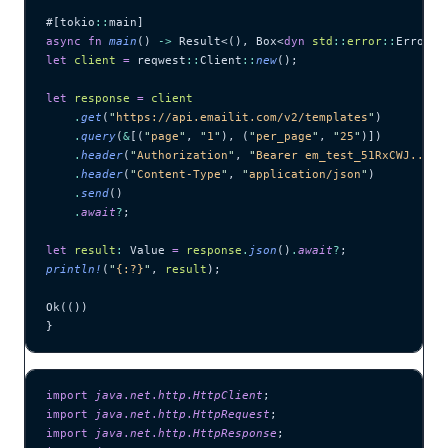
#[tokio
::
main]
async
 fn
 main
() 
->
 Result<(), Box<
dyn
 std
::
error
::
Error>>
let
 client
 =
 reqwest
::
Client
::
new
();
let
 response
 =
 client
    .
get
(
"
https://api.emailit.com/v2/templates
"
)
    .
query
(
&
[(
"
page
"
, 
"
1
"
), (
"
per_page
"
, 
"
25
"
)])
    .
header
(
"
Authorization
"
, 
"
Bearer em_test_51RxCWJ...vS
    .
header
(
"
Content-Type
"
, 
"
application/json
"
)
    .
send
()
    .
await
?
;
let
 result
:
 Value 
=
 response
.
json
()
.
await
?
;
println!
(
"
{:?}
"
, 
result
);
Ok(())
}
import
 java
.
net
.
http
.
HttpClient
;
import
 java
.
net
.
http
.
HttpRequest
;
import
 java
.
net
.
http
.
HttpResponse
;