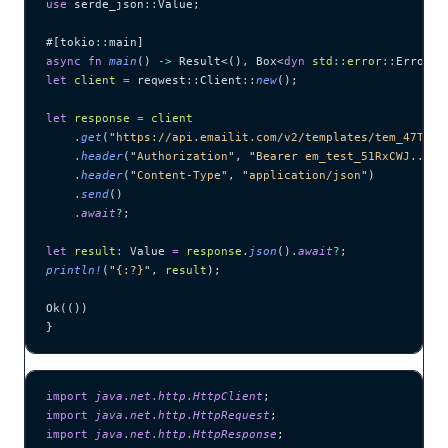
use
 serde_json
::
Value;
#[tokio
::
main]
async
 fn
 main
() 
->
 Result<(), Box<
dyn
 std
::
error
::
Error>>
let
 client
 =
 reqwest
::
Client
::
new
();
let
 response
 =
 client
    .
get
(
"
https://api.emailit.com/v2/templates/tem_47TaFw
    .
header
(
"
Authorization
"
, 
"
Bearer em_test_51RxCWJ...vS
    .
header
(
"
Content-Type
"
, 
"
application/json
"
)
    .
send
()
    .
await
?
;
let
 result
:
 Value 
=
 response
.
json
()
.
await
?
;
println!
(
"
{:?}
"
, 
result
);
Ok(())
}
import
 java
.
net
.
http
.
HttpClient
;
import
 java
.
net
.
http
.
HttpRequest
;
import
 java
.
net
.
http
.
HttpResponse
;