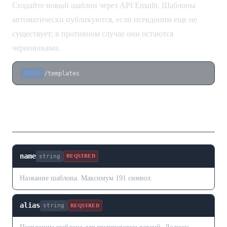
Создайте новый шаблон через API Emailit. Шаблоны
автоматически публикуются, если псевдоним еще не
существует; в противном случае они остаются
черновиками.
/templates
POST
Тело запроса
name
string
REQUIRED
Название шаблона. Максимум 191 символ.
alias
string
REQUIRED