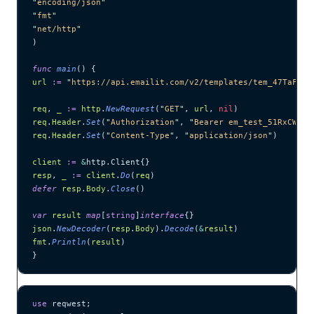
"
encoding/json
"
"
fmt
"
"
net/http
"
)
func
 main
() {
url
 :=
 "
https://api.emailit.com/v2/templates/tem_47TaFwzJ
req
, 
_
 :=
 http
.
NewRequest
(
"
GET
"
, 
url
, 
nil
)
req
.
Header
.
Set
(
"
Authorization
"
, 
"
Bearer em_test_51RxCWJ..
req
.
Header
.
Set
(
"
Content-Type
"
, 
"
application/json
"
)
client
 :=
 &
http.Client{}
resp
, 
_
 :=
 client
.
Do
(
req
)
defer
 resp
.
Body
.
Close
()
var
 result
 map
[
string
]
interface
{}
json
.
NewDecoder
(
resp
.
Body
).
Decode
(
&
result
)
fmt
.
Println
(
result
)
}
use
 reqwest;