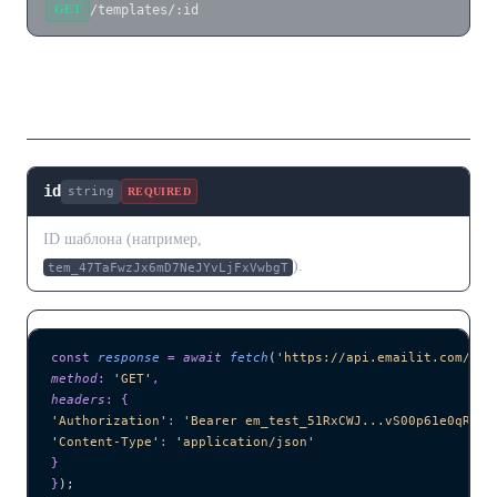
/templates/:id
GET
Параметры пути
id
string
REQUIRED
ID шаблона (например,
).
tem_47TaFwzJx6mD7NeJYvLjFxVwbgT
const
 response
 =
 await 
fetch
(
'
https://api.emailit.com/v2/
method
:
 '
GET
'
,
headers
:
 {
'
Authorization
'
:
 '
Bearer em_test_51RxCWJ...vS00p61e0qRE
'
,
'
Content-Type
'
:
 '
application/json
'
}
}
);