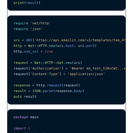
print
(
result
)
require
 '
net/http
'
require
 '
json
'
uri
 =
 URI
(
'
https://api.emailit.com/v2/templates/tem_47TaF
http
 =
 Net
::
HTTP
.
new
(uri.
host
, uri.
port
)
http.
use_ssl
 =
 true
request
 =
 Net
::
HTTP
::
Get
.
new
(uri)
request[
'
Authorization
'
] 
=
 '
Bearer em_test_51RxCWJ...vS00
request[
'
Content-Type
'
] 
=
 '
application/json
'
response
 =
 http.
request
(request)
result
 =
 JSON
.
parse
(response.
body
)
puts
 result
package
 main
import
 (