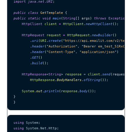
import
 java
.
net
.
URI
;
public
 class
 GetTemplate
 {
public
 static
 void
 main
(
String
[] 
args
)
 throws
 Exception
 {
    HttpClient
 client
 =
 HttpClient
.
newHttpClient
()
;
    HttpRequest
 request
 =
 HttpRequest
.
newBuilder
()
        .
uri
(
URI
.
create
(
"
https://api.emailit.com/v2/templ
        .
header
(
"
Authorization
"
, 
"
Bearer em_test_51RxCWJ.
        .
header
(
"
Content-Type
"
, 
"
application/json
"
)
        .
GET
()
        .
build
()
;
    HttpResponse
<
String
> 
response
 =
 client
.
send
(
request, 
        HttpResponse
.
BodyHandlers
.
ofString
())
;
    System
.
out
.
println
(
response
.
body
())
;
}
}
using
 System
;
using
 System
.
Net
.
Http
;