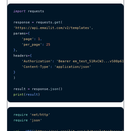
import
 requests
response 
=
 requests.
get
(
'
https://api.emailit.com/v2/templates
'
,
params
=
{
    '
page
'
: 
1
,
    '
per_page
'
: 
25
}
,
headers
=
{
    '
Authorization
'
: 
'
Bearer em_test_51RxCWJ...vS00p61e0q
    '
Content-Type
'
: 
'
application/json
'
}
)
result 
=
 response.
json
()
print
(
result
)
require
 '
net/http
'
require
 '
json
'