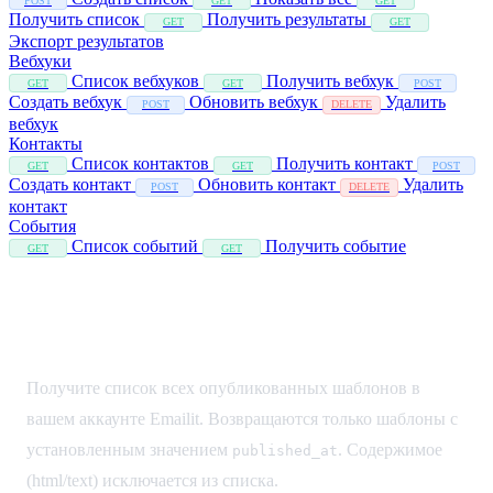
POST
GET
GET
Получить список
Получить результаты
GET
GET
Экспорт результатов
Вебхуки
Список вебхуков
Получить вебхук
GET
GET
POST
Создать вебхук
Обновить вебхук
Удалить
POST
DELETE
вебхук
Контакты
Список контактов
Получить контакт
GET
GET
POST
Создать контакт
Обновить контакт
Удалить
POST
DELETE
контакт
События
Список событий
Получить событие
GET
GET
Список шаблонов
Получите список всех опубликованных шаблонов в
вашем аккаунте Emailit. Возвращаются только шаблоны с
установленным значением
. Содержимое
published_at
(html/text) исключается из списка.