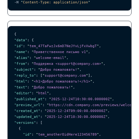
-H 
"
Content-Type: application/json
"
{
"data"
: {
"id"
: 
"
tem_47TaFwzJx6mD7NeJYvLjFxVwbgT
"
,
"name"
: 
"
Приветственное письмо v1
"
,
"alias"
: 
"
welcome-email
"
,
"from"
: 
"
Поддержка <support@company.com>
"
,
"subject"
: 
"
Добро пожаловать!
"
,
"reply_to"
: [
"
support@company.com
"
],
"html"
: 
"
<h1>Добро пожаловать!</h1>
"
,
"text"
: 
"
Добро пожаловать!
"
,
"editor"
: 
"
html
"
,
"published_at"
: 
"
2025-12-24T10:30:00.000000Z
"
,
"preview_url"
: 
"
https://cdn.company.com/previews/welcome.
"created_at"
: 
"
2025-12-24T09:00:00.000000Z
"
,
"updated_at"
: 
"
2025-12-24T10:30:00.000000Z
"
,
"versions"
: [
  {
    "id"
: 
"
tem_anotherOidHere123456789
"
,