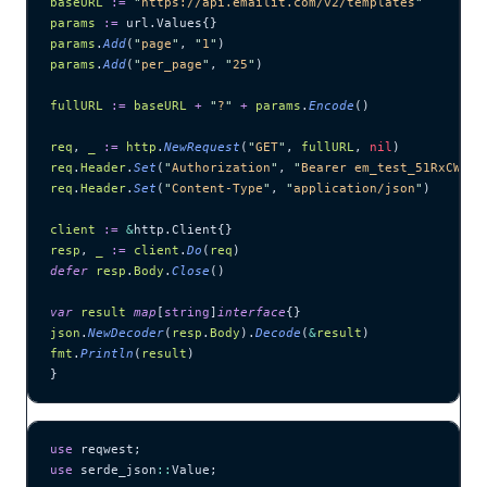
baseURL
 :=
 "
https://api.emailit.com/v2/templates
"
params
 :=
 url.Values{}
params
.
Add
(
"
page
"
, 
"
1
"
)
params
.
Add
(
"
per_page
"
, 
"
25
"
)
fullURL
 :=
 baseURL
 +
 "
?
"
 +
 params
.
Encode
()
req
, 
_
 :=
 http
.
NewRequest
(
"
GET
"
, 
fullURL
, 
nil
)
req
.
Header
.
Set
(
"
Authorization
"
, 
"
Bearer em_test_51RxCWJ..
req
.
Header
.
Set
(
"
Content-Type
"
, 
"
application/json
"
)
client
 :=
 &
http.Client{}
resp
, 
_
 :=
 client
.
Do
(
req
)
defer
 resp
.
Body
.
Close
()
var
 result
 map
[
string
]
interface
{}
json
.
NewDecoder
(
resp
.
Body
).
Decode
(
&
result
)
fmt
.
Println
(
result
)
}
use
 reqwest;
use
 serde_json
::
Value;