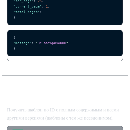
"per_page"
: 
25
,
"current_page"
: 
1
,
"total_pages"
: 
1
}
{
"message"
: 
"
Не авторизован
"
}
Получение шаблона
Получить шаблон по ID с полным содержимым и всеми
другими версиями (шаблоны с тем же псевдонимом).