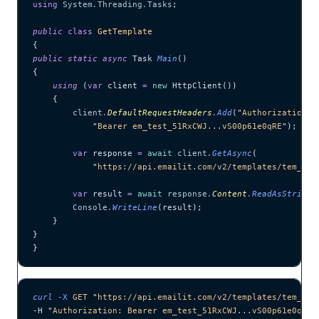
using
 System
.
Threading
.
Tasks
;
public
 class
 GetTemplate
{
public
 static
 async
 Task 
Main
()
{
    using
 (
var
 client 
=
 new
 HttpClient())
    {
        client
.
DefaultRequestHeaders
.
Add
(
"
Authorization
"
,
            "
Bearer em_test_51RxCWJ...vS00p61e0qRE
"
);
        var
 response 
=
 await
 client
.
GetAsync
(
            "
https://api.emailit.com/v2/templates/tem_47T
        var
 result 
=
 await
 response
.
Content
.
ReadAsStringA
        Console
.
WriteLine
(result);
    }
}
}
curl
 -X
 GET
 "
https://api.emailit.com/v2/templates/tem_47T
-H 
"
Authorization: Bearer em_test_51RxCWJ...vS00p61e0qRE
"