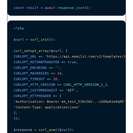
const
 result
 =
 await 
response
.
json
();
<?
php
$curl
 =
 curl_init
();
curl_setopt_array
($
curl
,
 [
CURLOPT_URL 
=>
 '
https://api.emailit.com/v2/templates/tem_
CURLOPT_RETURNTRANSFER 
=>
 true
,
CURLOPT_ENCODING 
=>
 ''
,
CURLOPT_MAXREDIRS 
=>
 10
,
CURLOPT_TIMEOUT 
=>
 30
,
CURLOPT_HTTP_VERSION 
=>
 CURL_HTTP_VERSION_1_1
,
CURLOPT_CUSTOMREQUEST 
=>
 '
GET
'
,
CURLOPT_HTTPHEADER 
=>
 [
'
Authorization: Bearer em_test_51RxCWJ...vS00p61e0qRE
'
,
'
Content-Type: application/json
'
],
]);
$response
 =
 curl_exec
($
curl
);