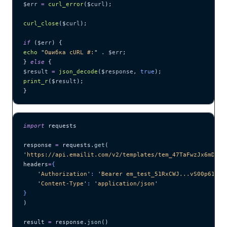
$err
 =
 curl_error
($
curl
);
curl_close
($
curl
);
if
 (
$err
) {
echo
 "
Ошибка cURL #:
"
 .
 $err
;
} 
else
 {
$result
 =
 json_decode
($
response
,
 true
);
print_r
($
result
);
}
import
 requests
response 
=
 requests.
get
(
'
https://api.emailit.com/v2/templates/tem_47TaFwzJx6mD7Ne
headers
=
{
    '
Authorization
'
: 
'
Bearer em_test_51RxCWJ...vS00p61e0q
    '
Content-Type
'
: 
'
application/json
'
}
)
result 
=
 response.
json
()