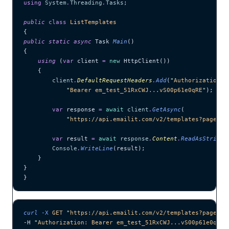
using
 System
.
Threading
.
Tasks
;
public
 class
 ListTemplates
{
public
 static
 async
 Task 
Main
()
{
    using
 (
var
 client 
=
 new
 HttpClient())
    {
        client
.
DefaultRequestHeaders
.
Add
(
"
Authorization
"
,
            "
Bearer em_test_51RxCWJ...vS00p61e0qRE
"
);
        var
 response 
=
 await
 client
.
GetAsync
(
            "
https://api.emailit.com/v2/templates?page=1&
        var
 result 
=
 await
 response
.
Content
.
ReadAsStringA
        Console
.
WriteLine
(result);
    }
}
}
curl
 -X
 GET
 "
https://api.emailit.com/v2/templates?page=1&
-H 
"
Authorization: Bearer em_test_51RxCWJ...vS00p61e0qRE
"