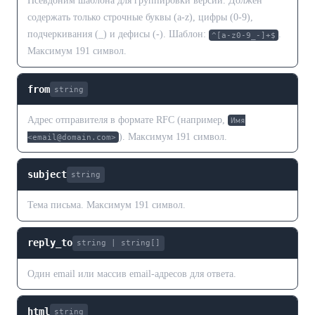
Псевдоним шаблона для группировки версий. Должен
содержать только строчные буквы (a-z), цифры (0-9),
подчеркивания (_) и дефисы (-). Шаблон:
.
^[a-z0-9_-]+$
Максимум 191 символ.
from
string
Адрес отправителя в формате RFC (например,
Имя
). Максимум 191 символ.
<email@domain.com>
subject
string
Тема письма. Максимум 191 символ.
reply_to
string | string[]
Один email или массив email-адресов для ответа.
html
string