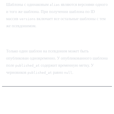
Шаблоны с одинаковым
являются версиями одного
alias
и того же шаблона. При получении шаблона по ID
массив
включает все остальные шаблоны с тем
versions
же псевдонимом.
Публикация
Только один шаблон на псевдоним может быть
опубликован одновременно. У опубликованного шаблона
поле
содержит временную метку. У
published_at
черновиков
равно
.
published_at
null
Создание шаблона