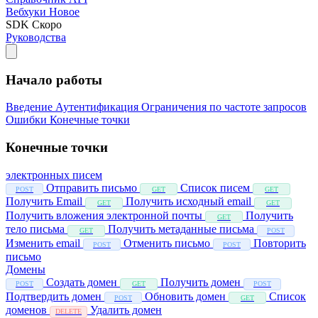
Вебхуки
Новое
SDK
Скоро
Руководства
Начало работы
Введение
Аутентификация
Ограничения по частоте запросов
Ошибки
Конечные точки
Конечные точки
электронных писем
Отправить письмо
Список писем
POST
GET
GET
Получить Email
Получить исходный email
GET
GET
Получить вложения электронной почты
Получить
GET
тело письма
Получить метаданные письма
GET
POST
Изменить email
Отменить письмо
Повторить
POST
POST
письмо
Домены
Создать домен
Получить домен
POST
GET
POST
Подтвердить домен
Обновить домен
Список
POST
GET
доменов
Удалить домен
DELETE