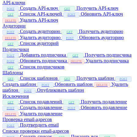
API-ключи
Создать API-ключ
Получить API-ключ
POST
GET
Список API-ключей
Обновить API-ключ
GET
POST
Удалить API-ключ
DELETE
Аудитории
Создать аудиторию
Получить аудиторию
POST
GET
Удалить аудиторию
Обновить аудиторию
DELETE
POST
Список аудиторий
GET
Подписчики
Добавить подписчика
Получить подписчика
POST
GET
Обновить подписчика
Удалить подписчика
POST
DELETE
Список подписчиков
GET
Шаблоны
Список шаблонов
Получить шаблон
GET
GET
POST
Создать шаблон
Обновить шаблон
Удалить
POST
DELETE
шаблон
Опубликовать шаблон
POST
Исключения
Список подавлений
Получить подавление
GET
GET
Создать подавление
Обновить подавление
POST
POST
Удалить подавление
DELETE
Проверка email-адресов
Подтвердить email
POST
Списки проверки email-адресов
Создать список
Показать все