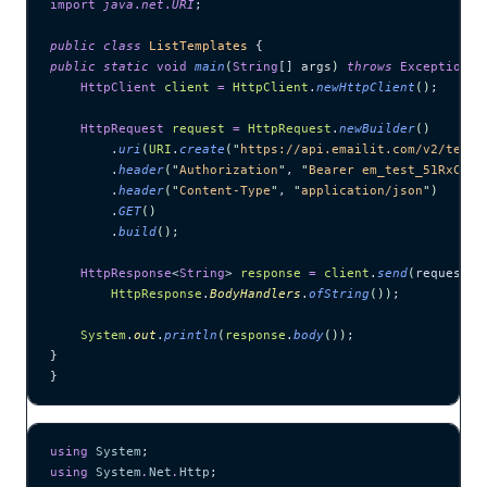
import
 java
.
net
.
URI
;
public
 class
 ListTemplates
 {
public
 static
 void
 main
(
String
[] 
args
)
 throws
 Exception
 {
    HttpClient
 client
 =
 HttpClient
.
newHttpClient
()
;
    HttpRequest
 request
 =
 HttpRequest
.
newBuilder
()
        .
uri
(
URI
.
create
(
"
https://api.emailit.com/v2/templ
        .
header
(
"
Authorization
"
, 
"
Bearer em_test_51RxCWJ.
        .
header
(
"
Content-Type
"
, 
"
application/json
"
)
        .
GET
()
        .
build
()
;
    HttpResponse
<
String
> 
response
 =
 client
.
send
(
request, 
        HttpResponse
.
BodyHandlers
.
ofString
())
;
    System
.
out
.
println
(
response
.
body
())
;
}
}
using
 System
;
using
 System
.
Net
.
Http
;