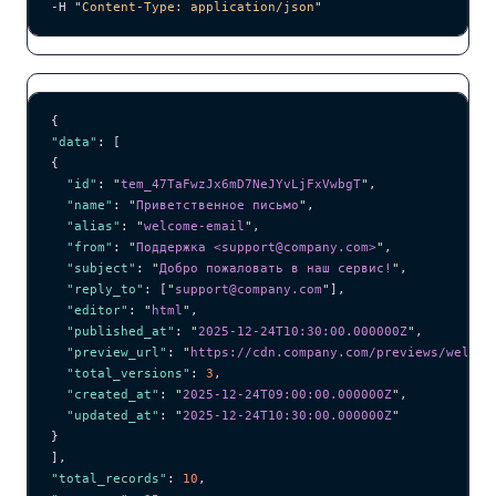
-H 
"
Content-Type: application/json
"
{
"data"
: [
{
  "id"
: 
"
tem_47TaFwzJx6mD7NeJYvLjFxVwbgT
"
,
  "name"
: 
"
Приветственное письмо
"
,
  "alias"
: 
"
welcome-email
"
,
  "from"
: 
"
Поддержка <support@company.com>
"
,
  "subject"
: 
"
Добро пожаловать в наш сервис!
"
,
  "reply_to"
: [
"
support@company.com
"
],
  "editor"
: 
"
html
"
,
  "published_at"
: 
"
2025-12-24T10:30:00.000000Z
"
,
  "preview_url"
: 
"
https://cdn.company.com/previews/welcom
  "total_versions"
: 
3
,
  "created_at"
: 
"
2025-12-24T09:00:00.000000Z
"
,
  "updated_at"
: 
"
2025-12-24T10:30:00.000000Z
"
}
],
"total_records"
: 
10
,