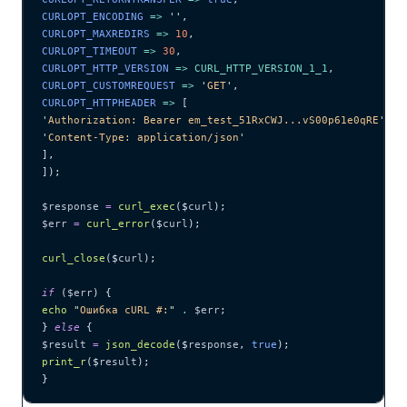
CURLOPT_ENCODING 
=>
 ''
,
CURLOPT_MAXREDIRS 
=>
 10
,
CURLOPT_TIMEOUT 
=>
 30
,
CURLOPT_HTTP_VERSION 
=>
 CURL_HTTP_VERSION_1_1
,
CURLOPT_CUSTOMREQUEST 
=>
 '
GET
'
,
CURLOPT_HTTPHEADER 
=>
 [
'
Authorization: Bearer em_test_51RxCWJ...vS00p61e0qRE
'
,
'
Content-Type: application/json
'
],
]);
$response
 =
 curl_exec
($
curl
);
$err
 =
 curl_error
($
curl
);
curl_close
($
curl
);
if
 (
$err
) {
echo
 "
Ошибка cURL #:
"
 .
 $err
;
} 
else
 {
$result
 =
 json_decode
($
response
,
 true
);
print_r
($
result
);
}