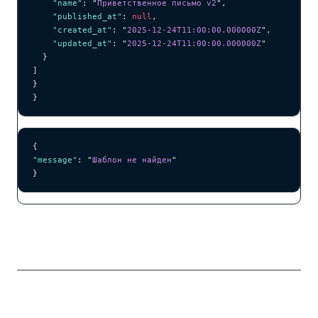
    "name"
: 
"
Приветственное письмо v2
"
,
    "published_at"
: 
null
,
    "created_at"
: 
"
2025-12-24T11:00:00.000000Z
"
,
    "updated_at"
: 
"
2025-12-24T11:00:00.000000Z
"
  }
]
}
}
{
"message"
: 
"
Шаблон не найден
"
}
Основные концепции
Группировка по псевдониму