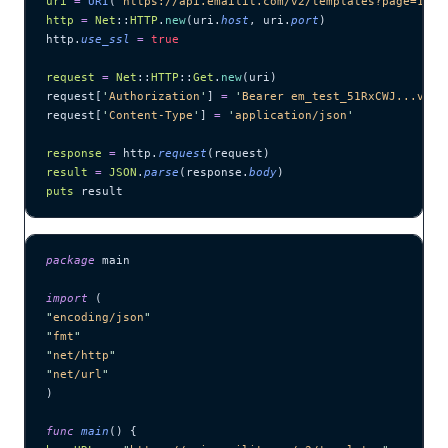
uri
 =
 URI
(
'
https://api.emailit.com/v2/templates?page=1&pe
http
 =
 Net
::
HTTP
.
new
(uri.
host
, uri.
port
)
http.
use_ssl
 =
 true
request
 =
 Net
::
HTTP
::
Get
.
new
(uri)
request[
'
Authorization
'
] 
=
 '
Bearer em_test_51RxCWJ...vS00
request[
'
Content-Type
'
] 
=
 '
application/json
'
response
 =
 http.
request
(request)
result
 =
 JSON
.
parse
(response.
body
)
puts
 result
package
 main
import
 (
"
encoding/json
"
"
fmt
"
"
net/http
"
"
net/url
"
)
func
 main
() {