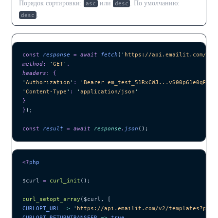
Порядок сортировки:
или
. По умолчанию:
asc
desc
.
desc
const
 response
 =
 await 
fetch
(
'
https://api.emailit.com/v2/
method
:
 '
GET
'
,
headers
:
 {
'
Authorization
'
:
 '
Bearer em_test_51RxCWJ...vS00p61e0qRE
'
,
'
Content-Type
'
:
 '
application/json
'
}
}
);
const
 result
 =
 await 
response
.
json
();
<?
php
$curl
 =
 curl_init
();
curl_setopt_array
($
curl
,
 [
CURLOPT_URL 
=>
 '
https://api.emailit.com/v2/templates?page
CURLOPT_RETURNTRANSFER 
=>
 true
,