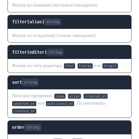
Фильтр по названию (частичное совпадение).
filter[alias]
string
Фильтр по псевдониму (точное совпадение).
filter[editor]
string
Фильтр по типу редактора:
,
или
.
html
tiptap
dragit
sort
string
Поле для сортировки:
,
,
,
name
alias
created_at
или
. По умолчанию:
updated_at
published_at
.
created_at
order
string