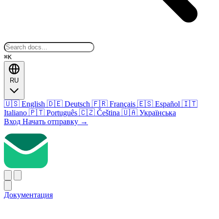
⌘K
RU
🇺🇸
English
🇩🇪
Deutsch
🇫🇷
Français
🇪🇸
Español
🇮🇹
Italiano
🇵🇹
Português
🇨🇿
Čeština
🇺🇦
Українська
Вход
Начать отправку
→
Документация