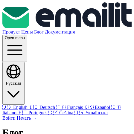
Продукт
Цены
Блог
Документация
Open menu
Русский
🇺🇸
English
🇩🇪
Deutsch
🇫🇷
Français
🇪🇸
Español
🇮🇹
Italiano
🇵🇹
Português
🇨🇿
Čeština
🇺🇦
Українська
Войти
Начать
→
Блог