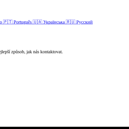
no
🇵🇹
Português
🇺🇦
Українська
🇷🇺
Русский
jlepší způsob, jak nás kontaktovat.