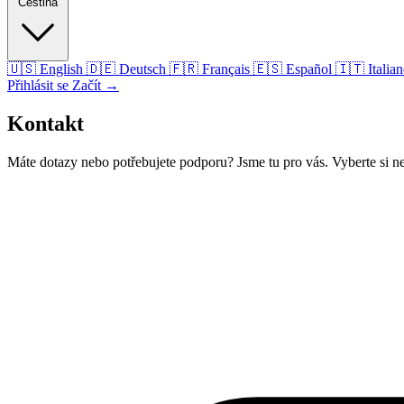
Čeština
🇺🇸
English
🇩🇪
Deutsch
🇫🇷
Français
🇪🇸
Español
🇮🇹
Italia
Přihlásit se
Začít
→
Kontakt
Máte dotazy nebo potřebujete podporu? Jsme tu pro vás. Vyberte si ne