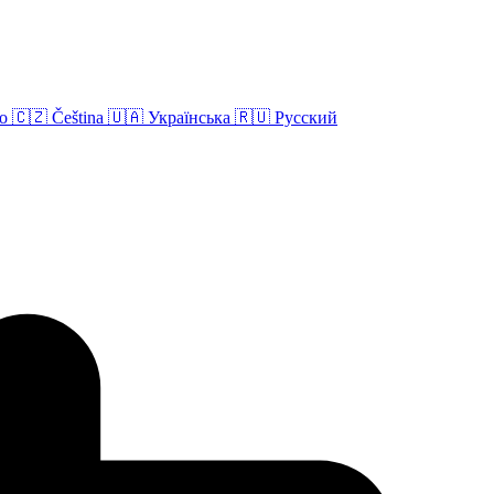
no
🇨🇿
Čeština
🇺🇦
Українська
🇷🇺
Русский