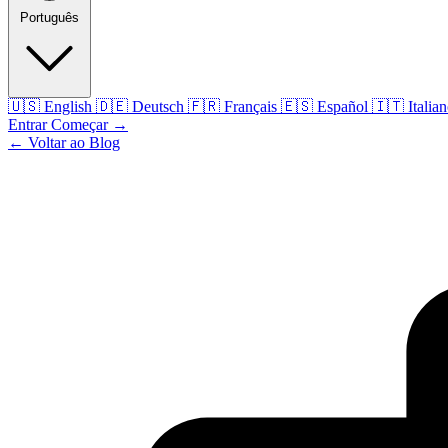
Português
🇺🇸
English
🇩🇪
Deutsch
🇫🇷
Français
🇪🇸
Español
🇮🇹
Italia
Entrar
Começar
→
← Voltar ao Blog