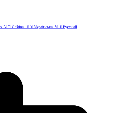
no
🇨🇿
Čeština
🇺🇦
Українська
🇷🇺
Русский