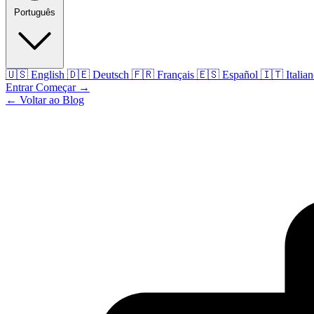
Português
🇺🇸
English
🇩🇪
Deutsch
🇫🇷
Français
🇪🇸
Español
🇮🇹
Italia
Entrar
Começar
→
← Voltar ao Blog