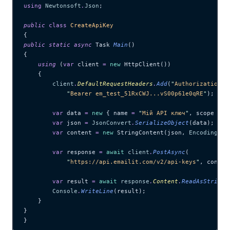
using
 Newtonsoft
.
Json
;
public
 class
 CreateApiKey
{
public
 static
 async
 Task 
Main
()
{
    using
 (
var
 client 
=
 new
 HttpClient())
    {
        client
.
DefaultRequestHeaders
.
Add
(
"
Authorization
"
,
            "
Bearer em_test_51RxCWJ...vS00p61e0qRE
"
);
        var
 data 
=
 new
 { name 
=
 "
Мій API ключ
"
, scope 
=
 "
        var
 json 
=
 JsonConvert
.
SerializeObject
(data);
        var
 content 
=
 new
 StringContent(json, 
Encoding
.
UT
        var
 response 
=
 await
 client
.
PostAsync
(
            "
https://api.emailit.com/v2/api-keys
"
, conten
        var
 result 
=
 await
 response
.
Content
.
ReadAsStringA
        Console
.
WriteLine
(result);
    }
}
}