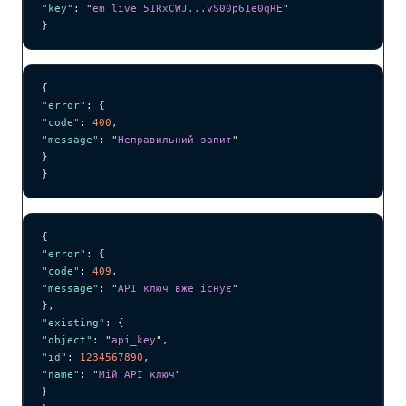
"key"
: 
"
em_live_51RxCWJ...vS00p61e0qRE
"
}
{
"error"
: {
"code"
: 
400
,
"message"
: 
"
Неправильний запит
"
}
}
{
"error"
: {
"code"
: 
409
,
"message"
: 
"
API ключ вже існує
"
},
"existing"
: {
"object"
: 
"
api_key
"
,
"id"
: 
1234567890
,
"name"
: 
"
Мій API ключ
"
}