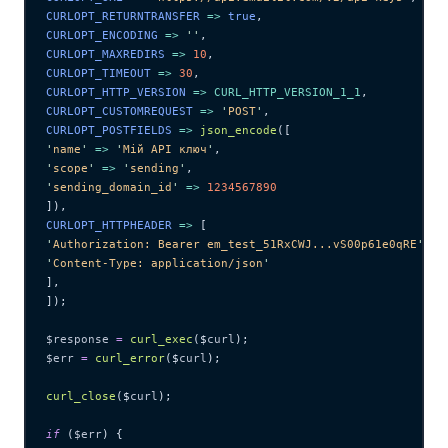
CURLOPT_RETURNTRANSFER 
=>
 true
,
CURLOPT_ENCODING 
=>
 ''
,
CURLOPT_MAXREDIRS 
=>
 10
,
CURLOPT_TIMEOUT 
=>
 30
,
CURLOPT_HTTP_VERSION 
=>
 CURL_HTTP_VERSION_1_1
,
CURLOPT_CUSTOMREQUEST 
=>
 '
POST
'
,
CURLOPT_POSTFIELDS 
=>
 json_encode
([
'
name
'
 =>
 '
Мій API ключ
'
,
'
scope
'
 =>
 '
sending
'
,
'
sending_domain_id
'
 =>
 1234567890
]),
CURLOPT_HTTPHEADER 
=>
 [
'
Authorization: Bearer em_test_51RxCWJ...vS00p61e0qRE
'
,
'
Content-Type: application/json
'
],
]);
$response
 =
 curl_exec
($
curl
);
$err
 =
 curl_error
($
curl
);
curl_close
($
curl
);
if
 (
$err
) {