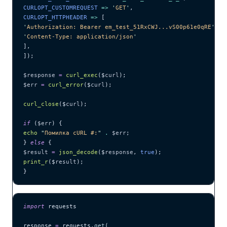
CURLOPT_CUSTOMREQUEST 
=>
 '
GET
'
,
CURLOPT_HTTPHEADER 
=>
 [
'
Authorization: Bearer em_test_51RxCWJ...vS00p61e0qRE
'
,
'
Content-Type: application/json
'
],
]);
$response
 =
 curl_exec
($
curl
);
$err
 =
 curl_error
($
curl
);
curl_close
($
curl
);
if
 (
$err
) {
echo
 "
Помилка cURL #:
"
 .
 $err
;
} 
else
 {
$result
 =
 json_decode
($
response
,
 true
);
print_r
($
result
);
}
import
 requests
response 
=
 requests.
get
(