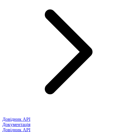
Довідник API
Документація
Довідник API