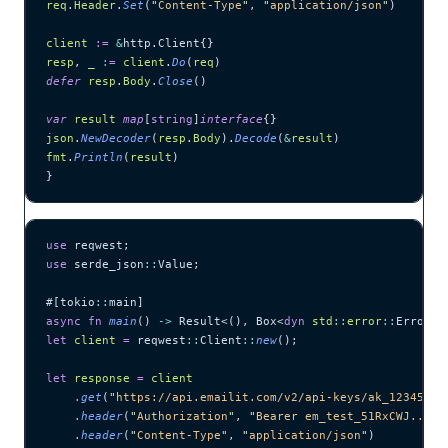
req
.
Header
.
Set
(
"
Content-Type
"
, 
"
application/json
"
)
client
 :=
 &
http.Client{}
resp
, 
_
 :=
 client
.
Do
(
req
)
defer
 resp
.
Body
.
Close
()
var
 result
 map
[
string
]
interface
{}
json
.
NewDecoder
(
resp
.
Body
).
Decode
(
&
result
)
fmt
.
Println
(
result
)
}
use
 reqwest;
use
 serde_json
::
Value;
#[tokio
::
main]
async
 fn
 main
() 
->
 Result<(), Box<
dyn
 std
::
error
::
Error>>
let
 client
 =
 reqwest
::
Client
::
new
();
let
 response
 =
 client
    .
get
(
"
https://api.emailit.com/v2/api-keys/ak_12345678
    .
header
(
"
Authorization
"
, 
"
Bearer em_test_51RxCWJ...vS
    .
header
(
"
Content-Type
"
, 
"
application/json
"
)