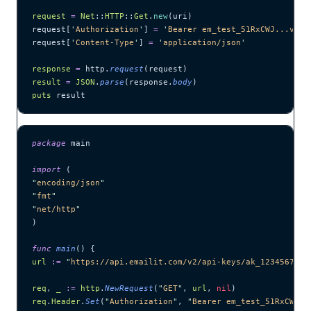
request
 =
 Net
::
HTTP
::
Get
.
new
(uri)
request[
'
Authorization
'
] 
=
 '
Bearer em_test_51RxCWJ...vS00
request[
'
Content-Type
'
] 
=
 '
application/json
'
response
 =
 http.
request
(request)
result
 =
 JSON
.
parse
(response.
body
)
puts
 result
package
 main
import
 (
"
encoding/json
"
"
fmt
"
"
net/http
"
)
func
 main
() {
url
 :=
 "
https://api.emailit.com/v2/api-keys/ak_1234567890
req
, 
_
 :=
 http
.
NewRequest
(
"
GET
"
, 
url
, 
nil
)
req
.
Header
.
Set
(
"
Authorization
"
, 
"
Bearer em_test_51RxCWJ..