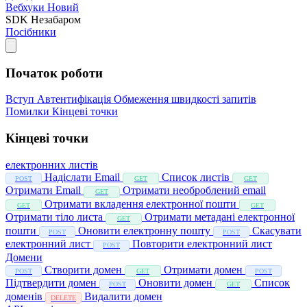
Вебхуки
Новий
SDK
Незабаром
Посібники
Початок роботи
Вступ
Автентифікація
Обмеження швидкості запитів
Помилки
Кінцеві точки
Кінцеві точки
електронних листів
Надіслати Email
Список листів
POST
GET
GET
Отримати Email
Отримати необроблений email
GET
Отримати вкладення електронної пошти
GET
GET
Отримати тіло листа
Отримати метадані електронної
GET
пошти
Оновити електронну пошту
Скасувати
POST
POST
електронний лист
Повторити електронний лист
POST
Домени
Створити домен
Отримати домен
POST
GET
POST
Підтвердити домен
Оновити домен
Список
POST
GET
доменів
Видалити домен
DELETE