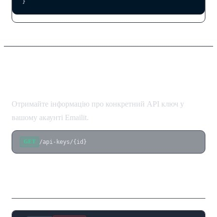
}
Отримати API ключ
Отримайте інформацію про конкретний API ключ у
вашому акаунті Emailit.
/api-keys/{id}
GET
Параметри шляху