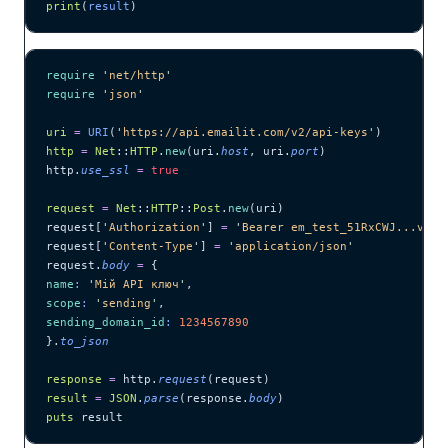
print
(
result
)
require
 '
net/http
'
require
 '
json
'
uri
 =
 URI
(
'
https://api.emailit.com/v2/api-keys
'
)
http
 =
 Net
::
HTTP
.
new
(uri.
host
, uri.
port
)
http.
use_ssl
 =
 true
request
 =
 Net
::
HTTP
::
Post
.
new
(uri)
request[
'
Authorization
'
] 
=
 '
Bearer em_test_51RxCWJ...vS00
request[
'
Content-Type
'
] 
=
 '
application/json
'
request.
body
 =
 {
name
:
 '
Мій API ключ
'
,
scope
:
 '
sending
'
,
sending_domain_id
:
 1234567890
}.
to_json
response
 =
 http.
request
(request)
result
 =
 JSON
.
parse
(response.
body
)
puts
 result