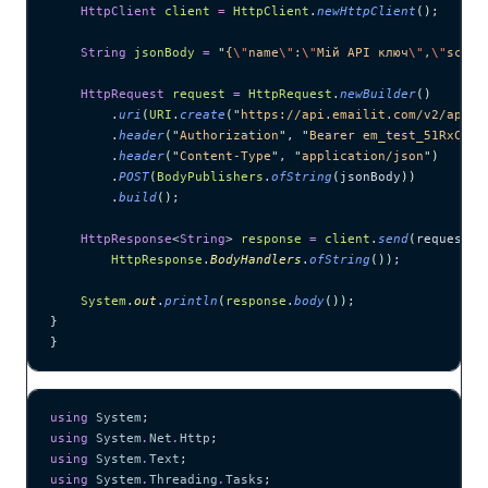
    HttpClient
 client
 =
 HttpClient
.
newHttpClient
()
;
    String
 jsonBody
 =
 "
{
\"
name
\"
:
\"
Мій API ключ
\"
,
\"
scope
    HttpRequest
 request
 =
 HttpRequest
.
newBuilder
()
        .
uri
(
URI
.
create
(
"
https://api.emailit.com/v2/api-k
        .
header
(
"
Authorization
"
, 
"
Bearer em_test_51RxCWJ.
        .
header
(
"
Content-Type
"
, 
"
application/json
"
)
        .
POST
(
BodyPublishers
.
ofString
(
jsonBody
))
        .
build
()
;
    HttpResponse
<
String
> 
response
 =
 client
.
send
(
request, 
        HttpResponse
.
BodyHandlers
.
ofString
())
;
    System
.
out
.
println
(
response
.
body
())
;
}
}
using
 System
;
using
 System
.
Net
.
Http
;
using
 System
.
Text
;
using
 System
.
Threading
.
Tasks
;