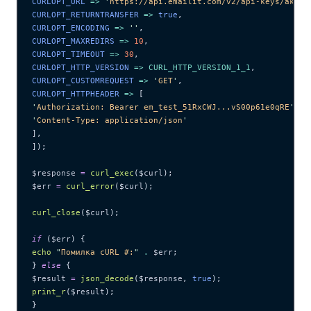
CURLOPT_URL 
=>
 '
https://api.emailit.com/v2/api-keys/ak_12
CURLOPT_RETURNTRANSFER 
=>
 true
,
CURLOPT_ENCODING 
=>
 ''
,
CURLOPT_MAXREDIRS 
=>
 10
,
CURLOPT_TIMEOUT 
=>
 30
,
CURLOPT_HTTP_VERSION 
=>
 CURL_HTTP_VERSION_1_1
,
CURLOPT_CUSTOMREQUEST 
=>
 '
GET
'
,
CURLOPT_HTTPHEADER 
=>
 [
'
Authorization: Bearer em_test_51RxCWJ...vS00p61e0qRE
'
,
'
Content-Type: application/json
'
],
]);
$response
 =
 curl_exec
($
curl
);
$err
 =
 curl_error
($
curl
);
curl_close
($
curl
);
if
 (
$err
) {
echo
 "
Помилка cURL #:
"
 .
 $err
;
} 
else
 {
$result
 =
 json_decode
($
response
,
 true
);
print_r
($
result
);
}