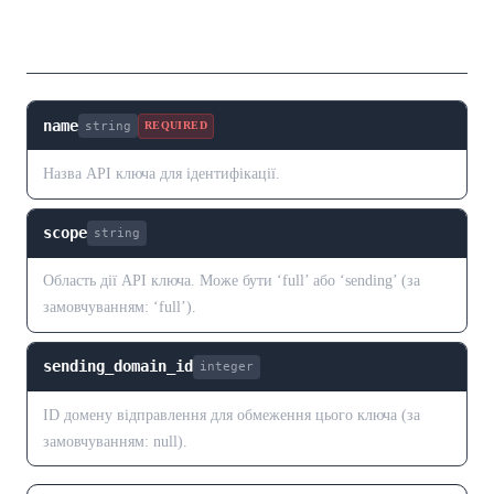
Тіло запиту
name
string
REQUIRED
Назва API ключа для ідентифікації.
scope
string
Область дії API ключа. Може бути ‘full’ або ‘sending’ (за
замовчуванням: ‘full’).
sending_domain_id
integer
ID домену відправлення для обмеження цього ключа (за
замовчуванням: null).