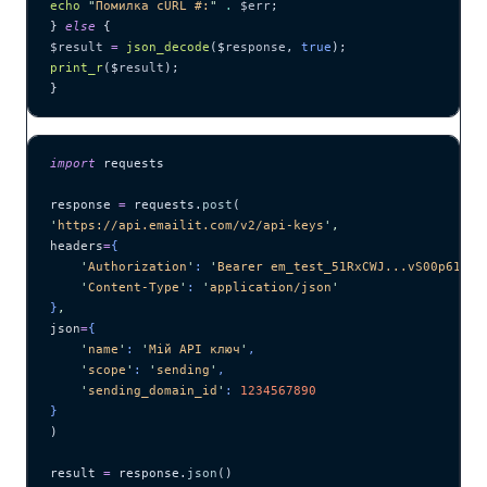
echo
 "
Помилка cURL #:
"
 .
 $err
;
} 
else
 {
$result
 =
 json_decode
($
response
,
 true
);
print_r
($
result
);
}
import
 requests
response 
=
 requests.
post
(
'
https://api.emailit.com/v2/api-keys
'
,
headers
=
{
    '
Authorization
'
: 
'
Bearer em_test_51RxCWJ...vS00p61e0q
    '
Content-Type
'
: 
'
application/json
'
}
,
json
=
{
    '
name
'
: 
'
Мій API ключ
'
,
    '
scope
'
: 
'
sending
'
,
    '
sending_domain_id
'
: 
1234567890
}
)
result 
=
 response.
json
()