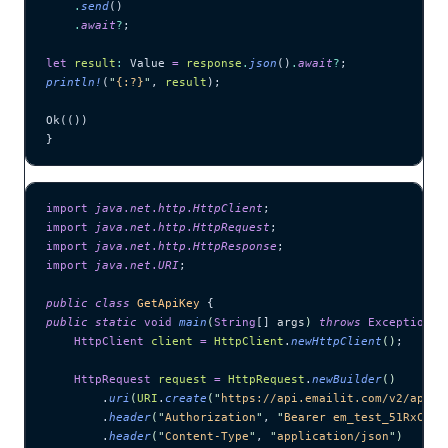
    .
send
()
    .
await
?
;
let
 result
:
 Value 
=
 response
.
json
()
.
await
?
;
println!
(
"
{:?}
"
, 
result
);
Ok(())
}
import
 java
.
net
.
http
.
HttpClient
;
import
 java
.
net
.
http
.
HttpRequest
;
import
 java
.
net
.
http
.
HttpResponse
;
import
 java
.
net
.
URI
;
public
 class
 GetApiKey
 {
public
 static
 void
 main
(
String
[] 
args
)
 throws
 Exception
 {
    HttpClient
 client
 =
 HttpClient
.
newHttpClient
()
;
    HttpRequest
 request
 =
 HttpRequest
.
newBuilder
()
        .
uri
(
URI
.
create
(
"
https://api.emailit.com/v2/api-k
        .
header
(
"
Authorization
"
, 
"
Bearer em_test_51RxCWJ.
        .
header
(
"
Content-Type
"
, 
"
application/json
"
)