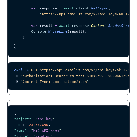
        var
 response 
=
 await
 client
.
GetAsync
(
            "
https://api.emailit.com/v2/api-keys/ak_12345
        var
 result 
=
 await
 response
.
Content
.
ReadAsStringA
        Console
.
WriteLine
(result);
    }
}
}
curl
 -X
 GET
 https://api.emailit.com/v2/api-keys/ak_123456
-H 
"
Authorization: Bearer em_test_51RxCWJ...vS00p61e0qRE
"
-H 
"
Content-Type: application/json
"
{
"object"
: 
"
api_key
"
,
"id"
: 
1234567890
,
"name"
: 
"
Мій API ключ
"
,
"scope"
: 
"
sending
"
,