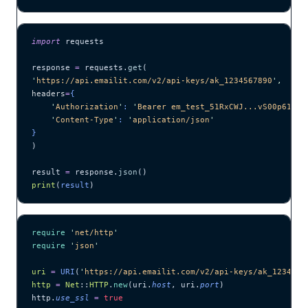
import
 requests
response 
=
 requests.
get
(
'
https://api.emailit.com/v2/api-keys/ak_1234567890
'
,
headers
=
{
    '
Authorization
'
: 
'
Bearer em_test_51RxCWJ...vS00p61e0q
    '
Content-Type
'
: 
'
application/json
'
}
)
result 
=
 response.
json
()
print
(
result
)
require
 '
net/http
'
require
 '
json
'
uri
 =
 URI
(
'
https://api.emailit.com/v2/api-keys/ak_1234567
http
 =
 Net
::
HTTP
.
new
(uri.
host
, uri.
port
)
http.
use_ssl
 =
 true