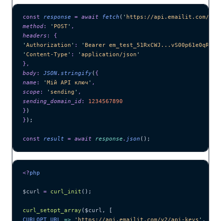
const
 response
 =
 await 
fetch
(
'
https://api.emailit.com/v2/
method
:
 '
POST
'
,
headers
:
 {
'
Authorization
'
:
 '
Bearer em_test_51RxCWJ...vS00p61e0qRE
'
,
'
Content-Type
'
:
 '
application/json
'
},
body
:
 JSON
.
stringify
(
{
name
:
 '
Мій API ключ
'
,
scope
:
 '
sending
'
,
sending_domain_id
:
 1234567890
}
)
}
);
const
 result
 =
 await 
response
.
json
();
<?
php
$curl
 =
 curl_init
();
curl_setopt_array
($
curl
,
 [
CURLOPT_URL 
=>
 '
https://api.emailit.com/v2/api-keys
'
,