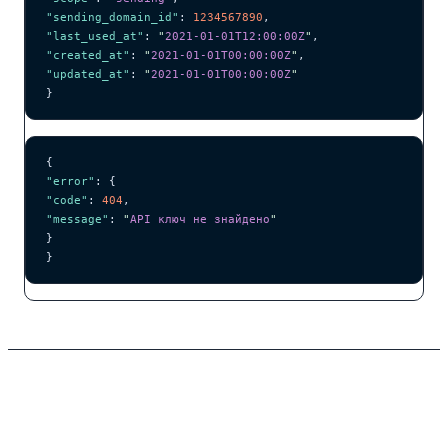
"sending_domain_id"
: 
1234567890
,
"last_used_at"
: 
"
2021-01-01T12:00:00Z
"
,
"created_at"
: 
"
2021-01-01T00:00:00Z
"
,
"updated_at"
: 
"
2021-01-01T00:00:00Z
"
}
{
"error"
: {
"code"
: 
404
,
"message"
: 
"
API ключ не знайдено
"
}
}
Список API ключів