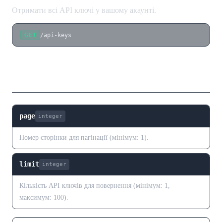
Отримати всі API ключі у вашому акаунті.
/api-keys
GET
Параметри запиту
page
integer
Номер сторінки для пагінації (мінімум: 1).
limit
integer
Кількість API ключів для повернення (мінімум: 1,
максимум: 100).