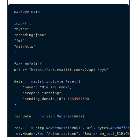
package
 main
import
 (
"
bytes
"
"
encoding/json
"
"
fmt
"
"
net/http
"
)
func
 main
() {
url
 :=
 "
https://api.emailit.com/v2/api-keys
"
data
 :=
 map
[
string
]
interface
{}{
    "
name
"
: 
"
Мій API ключ
"
,
    "
scope
"
: 
"
sending
"
,
    "
sending_domain_id
"
: 
1234567890
,
}
jsonData
, 
_
 :=
 json
.
Marshal
(
data
)
req
, 
_
 :=
 http
.
NewRequest
(
"
POST
"
, 
url
, 
bytes
.
NewBuffer
(
js
req
.
Header
.
Set
(
"
Authorization
"
, 
"
Bearer em_test_51RxCWJ..