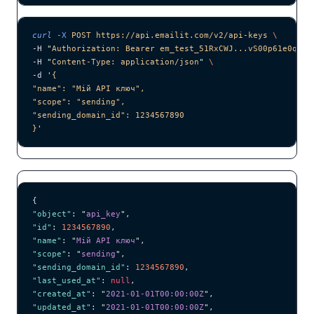
curl
 -X
 POST
 https://api.emailit.com/v2/api-keys
 \
-H 
"
Authorization: Bearer em_test_51RxCWJ...vS00p61e0qRE
"
-H 
"
Content-Type: application/json
"
 \
-d 
'
{
"name": "Мій API ключ",
"scope": "sending",
"sending_domain_id": 1234567890
}
'
{
"object"
: 
"
api_key
"
,
"id"
: 
1234567890
,
"name"
: 
"
Мій API ключ
"
,
"scope"
: 
"
sending
"
,
"sending_domain_id"
: 
1234567890
,
"last_used_at"
: 
null
,
"created_at"
: 
"
2021-01-01T00:00:00Z
"
,
"updated_at"
: 
"
2021-01-01T00:00:00Z
"
,