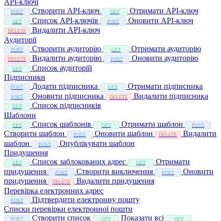
API-ключі
Створити API-ключ
Отримати API-ключ
POST
GET
Список API-ключів
Оновити API-ключ
GET
POST
Видалити API-ключ
DELETE
Аудиторії
Створити аудиторію
Отримати аудиторію
POST
GET
Видалити аудиторію
Оновити аудиторію
DELETE
POST
Список аудиторій
GET
Підписники
Додати підписника
Отримати підписника
POST
GET
Оновити підписника
Видалити підписника
POST
DELETE
Список підписників
GET
Шаблони
Список шаблонів
Отримати шаблон
GET
GET
POST
Створити шаблон
Оновити шаблон
Видалити
POST
DELETE
шаблон
Опублікувати шаблон
POST
Придушення
Список заблокованих адрес
Отримати
GET
GET
придушення
Створити виключення
Оновити
POST
POST
придушення
Видалити придушення
DELETE
Перевірка електронних адрес
Підтвердити електронну пошту
POST
Списки перевірки електронної пошти
Створити список
Показати всі
POST
GET
GET