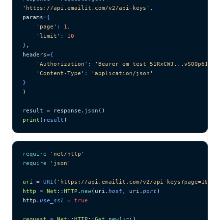
'
https://api.emailit.com/v2/api-keys
'
,
params
=
{
    '
page
'
: 
1
,
    '
limit
'
: 
10
}
,
headers
=
{
    '
Authorization
'
: 
'
Bearer em_test_51RxCWJ...vS00p61e0q
    '
Content-Type
'
: 
'
application/json
'
}
)
result 
=
 response.
json
()
print
(
result
)
require
 '
net/http
'
require
 '
json
'
uri
 =
 URI
(
'
https://api.emailit.com/v2/api-keys?page=1&lim
http
 =
 Net
::
HTTP
.
new
(uri.
host
, uri.
port
)
http.
use_ssl
 =
 true
request
 =
 Net
::
HTTP
::
Get
.
new
(uri)