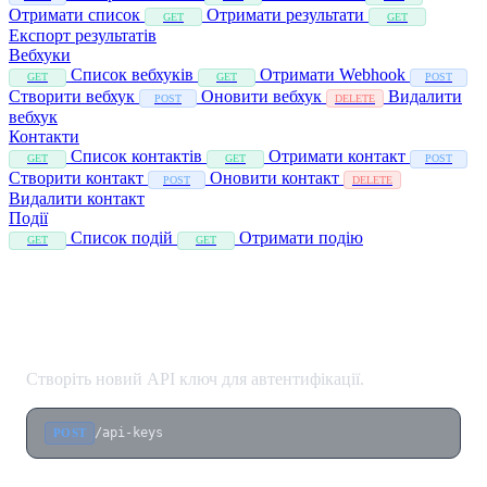
Отримати список
Отримати результати
GET
GET
Експорт результатів
Вебхуки
Список вебхуків
Отримати Webhook
GET
GET
POST
Створити вебхук
Оновити вебхук
Видалити
POST
DELETE
вебхук
Контакти
Список контактів
Отримати контакт
GET
GET
POST
Створити контакт
Оновити контакт
POST
DELETE
Видалити контакт
Події
Список подій
Отримати подію
GET
GET
Створення API ключа
Створіть новий API ключ для автентифікації.
/api-keys
POST