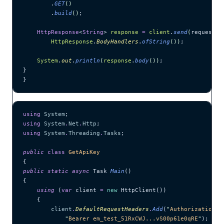
        .
GET
()
        .
build
()
;
    HttpResponse
<
String
> 
response
 =
 client
.
send
(
request, 
        HttpResponse
.
BodyHandlers
.
ofString
())
;
    System
.
out
.
println
(
response
.
body
())
;
}
}
using
 System
;
using
 System
.
Net
.
Http
;
using
 System
.
Threading
.
Tasks
;
public
 class
 GetApiKey
{
public
 static
 async
 Task 
Main
()
{
    using
 (
var
 client 
=
 new
 HttpClient())
    {
        client
.
DefaultRequestHeaders
.
Add
(
"
Authorization
"
,
            "
Bearer em_test_51RxCWJ...vS00p61e0qRE
"
);