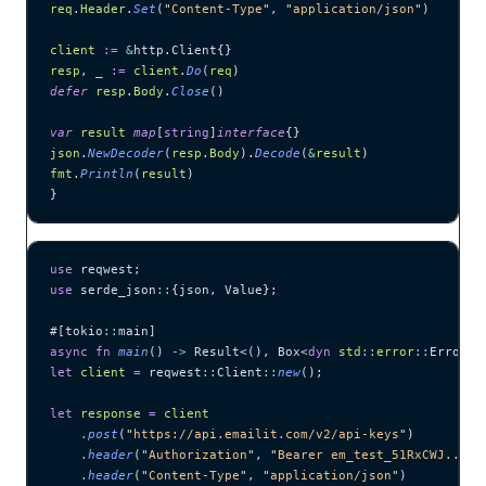
req
.
Header
.
Set
(
"
Content-Type
"
, 
"
application/json
"
)
client
 :=
 &
http.Client{}
resp
, 
_
 :=
 client
.
Do
(
req
)
defer
 resp
.
Body
.
Close
()
var
 result
 map
[
string
]
interface
{}
json
.
NewDecoder
(
resp
.
Body
).
Decode
(
&
result
)
fmt
.
Println
(
result
)
}
use
 reqwest;
use
 serde_json
::
{json, Value};
#[tokio
::
main]
async
 fn
 main
() 
->
 Result<(), Box<
dyn
 std
::
error
::
Error>>
let
 client
 =
 reqwest
::
Client
::
new
();
let
 response
 =
 client
    .
post
(
"
https://api.emailit.com/v2/api-keys
"
)
    .
header
(
"
Authorization
"
, 
"
Bearer em_test_51RxCWJ...vS
    .
header
(
"
Content-Type
"
, 
"
application/json
"
)