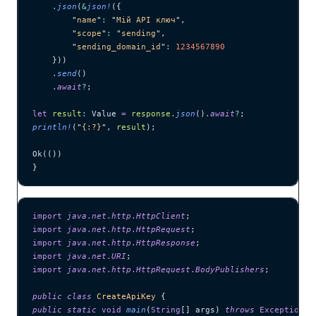
    .
json
(
&
json!
({
        "
name
"
:
 "
Мій API ключ
"
,
        "
scope
"
:
 "
sending
"
,
        "
sending_domain_id
"
:
 1234567890
    }))
    .
send
()
    .
await
?
;
let
 result
:
 Value 
=
 response
.
json
()
.
await
?
;
println!
(
"
{:?}
"
, 
result
);
Ok(())
}
import
 java
.
net
.
http
.
HttpClient
;
import
 java
.
net
.
http
.
HttpRequest
;
import
 java
.
net
.
http
.
HttpResponse
;
import
 java
.
net
.
URI
;
import
 java
.
net
.
http
.
HttpRequest
.
BodyPublishers
;
public
 class
 CreateApiKey
 {
public
 static
 void
 main
(
String
[] 
args
)
 throws
 Exception
 {