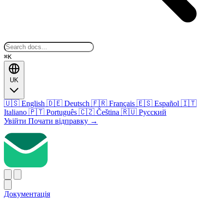
⌘K
UK
🇺🇸
English
🇩🇪
Deutsch
🇫🇷
Français
🇪🇸
Español
🇮🇹
Italiano
🇵🇹
Português
🇨🇿
Čeština
🇷🇺
Русский
Увійти
Почати відправку
→
Документація