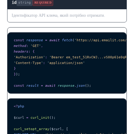
id
string
REQUIRED
Ідентифікатор API ключа, який потрібно отримати.
const
 response
 =
 await 
fetch
(
'
https://api.emailit.com/v2/
method
:
 '
GET
'
,
headers
:
 {
'
Authorization
'
:
 '
Bearer em_test_51RxCWJ...vS00p61e0qRE
'
,
'
Content-Type
'
:
 '
application/json
'
}
}
);
const
 result
 =
 await 
response
.
json
();
<?
php
$curl
 =
 curl_init
();
curl_setopt_array
($
curl
,
 [