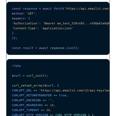
const
 response
 =
 await 
fetch
(
'
https://api.emailit.com/v2/
method
:
 '
GET
'
,
headers
:
 {
'
Authorization
'
:
 '
Bearer em_test_51RxCWJ...vS00p61e0qRE
'
,
'
Content-Type
'
:
 '
application/json
'
}
}
);
const
 result
 =
 await 
response
.
json
();
<?
php
$curl
 =
 curl_init
();
curl_setopt_array
($
curl
,
 [
CURLOPT_URL 
=>
 '
https://api.emailit.com/v2/api-keys?page=
CURLOPT_RETURNTRANSFER 
=>
 true
,
CURLOPT_ENCODING 
=>
 ''
,
CURLOPT_MAXREDIRS 
=>
 10
,
CURLOPT_TIMEOUT 
=>
 30
,
CURLOPT_HTTP_VERSION 
=>
 CURL_HTTP_VERSION_1_1
,