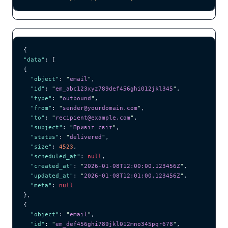
{
"data"
: [
{
  "object"
: 
"
email
"
,
  "id"
: 
"
em_abc123xyz789def456ghi012jkl345
"
,
  "type"
: 
"
outbound
"
,
  "from"
: 
"
sender@yourdomain.com
"
,
  "to"
: 
"
recipient@example.com
"
,
  "subject"
: 
"
Привіт світ
"
,
  "status"
: 
"
delivered
"
,
  "size"
: 
4523
,
  "scheduled_at"
: 
null
,
  "created_at"
: 
"
2026-01-08T12:00:00.123456Z
"
,
  "updated_at"
: 
"
2026-01-08T12:01:00.123456Z
"
,
  "meta"
: 
null
},
{
  "object"
: 
"
email
"
,
  "id"
: 
"
em_def456ghi789jkl012mno345pqr678
"
,