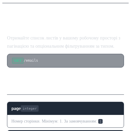
Список листів
Отримайте список листів у вашому робочому просторі з
пагінацією та опціональним фільтруванням за типом.
/emails
GET
Параметри запиту
page
integer
Номер сторінки. Мінімум: 1. За замовчуванням:
.
1