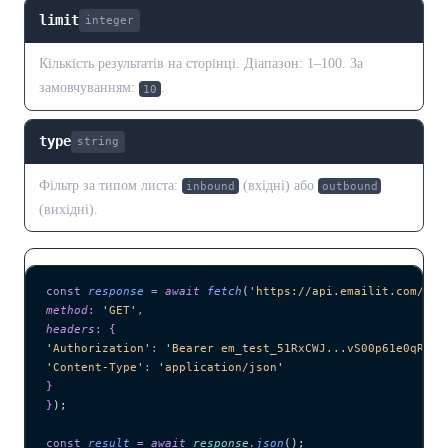
limit
integer
Кількість результатів на сторінці. Діапазон: 1–100. За
замовчуванням:
.
10
type
string
Фільтр за типом листа:
(вхідні) або
inbound
outbound
(вихідні).
const
 response
 =
 await 
fetch
(
'
https://api.emailit.com/v2/
method
:
 '
GET
'
,
headers
:
 {
'
Authorization
'
:
 '
Bearer em_test_51RxCWJ...vS00p61e0qRE
'
,
'
Content-Type
'
:
 '
application/json
'
}
}
);
const
 result
 =
 await 
response
.
json
();