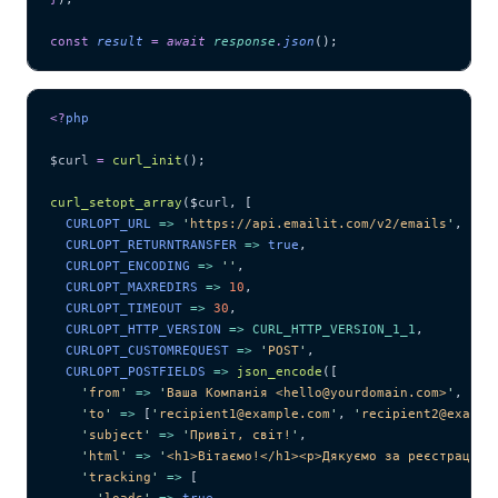
const
 result
 =
 await 
response
.
json
();
<?
php
$curl
 =
 curl_init
();
curl_setopt_array
($
curl
,
 [
  CURLOPT_URL 
=>
 '
https://api.emailit.com/v2/emails
'
,
  CURLOPT_RETURNTRANSFER 
=>
 true
,
  CURLOPT_ENCODING 
=>
 ''
,
  CURLOPT_MAXREDIRS 
=>
 10
,
  CURLOPT_TIMEOUT 
=>
 30
,
  CURLOPT_HTTP_VERSION 
=>
 CURL_HTTP_VERSION_1_1
,
  CURLOPT_CUSTOMREQUEST 
=>
 '
POST
'
,
  CURLOPT_POSTFIELDS 
=>
 json_encode
([
    '
from
'
 =>
 '
Ваша Компанія <hello@yourdomain.com>
'
,
    '
to
'
 =>
 [
'
recipient1@example.com
'
,
 '
recipient2@exampl
    '
subject
'
 =>
 '
Привіт, світ!
'
,
    '
html
'
 =>
 '
<h1>Вітаємо!</h1><p>Дякуємо за реєстрацію.
    '
tracking
'
 =>
 [
      '
loads
'
 =>
 true
,