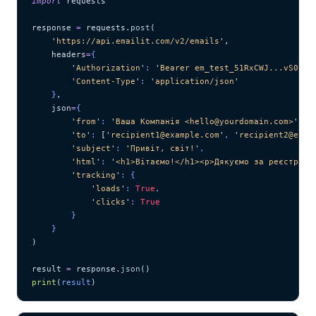
import
 requests
response 
=
 requests.
post
(
    '
https://api.emailit.com/v2/emails
'
,
    headers
=
{
        '
Authorization
'
: 
'
Bearer em_test_51RxCWJ...vS00p6
        '
Content-Type
'
: 
'
application/json
'
    }
,
    json
=
{
        '
from
'
: 
'
Ваша Компанія <hello@yourdomain.com>
'
,
        '
to
'
: 
[
'
recipient1@example.com
'
, 
'
recipient2@exam
        '
subject
'
: 
'
Привіт, світ!
'
,
        '
html
'
: 
'
<h1>Вітаємо!</h1><p>Дякуємо за реєстраці
        '
tracking
'
: {
            '
loads
'
: 
True
,
            '
clicks
'
: 
True
        }
    }
)
result 
=
 response.
json
()
print
(
result
)