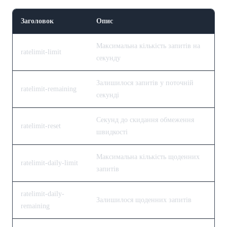
Заголовок
Опис
Максимальна кількість запитів на
ratelimit-limit
секунду
Залишилося запитів у поточній
ratelimit-remaining
секунді
Секунд до скидання обмеження
ratelimit-reset
швидкості
Максимальна кількість щоденних
ratelimit-daily-limit
запитів
ratelimit-daily-
Залишилося щоденних запитів
remaining