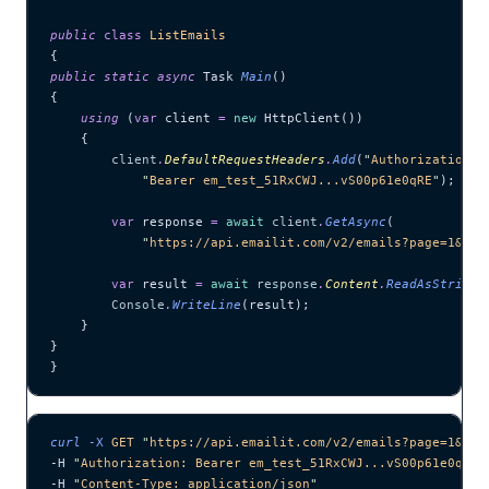
public
 class
 ListEmails
{
public
 static
 async
 Task 
Main
()
{
    using
 (
var
 client 
=
 new
 HttpClient())
    {
        client
.
DefaultRequestHeaders
.
Add
(
"
Authorization
"
,
            "
Bearer em_test_51RxCWJ...vS00p61e0qRE
"
);
        var
 response 
=
 await
 client
.
GetAsync
(
            "
https://api.emailit.com/v2/emails?page=1&lim
        var
 result 
=
 await
 response
.
Content
.
ReadAsStringA
        Console
.
WriteLine
(result);
    }
}
}
curl
 -X
 GET
 "
https://api.emailit.com/v2/emails?page=1&lim
-H 
"
Authorization: Bearer em_test_51RxCWJ...vS00p61e0qRE
"
-H 
"
Content-Type: application/json
"