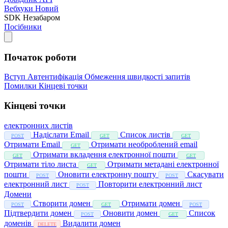
Вебхуки
Новий
SDK
Незабаром
Посібники
Початок роботи
Вступ
Автентифікація
Обмеження швидкості запитів
Помилки
Кінцеві точки
Кінцеві точки
електронних листів
Надіслати Email
Список листів
POST
GET
GET
Отримати Email
Отримати необроблений email
GET
Отримати вкладення електронної пошти
GET
GET
Отримати тіло листа
Отримати метадані електронної
GET
пошти
Оновити електронну пошту
Скасувати
POST
POST
електронний лист
Повторити електронний лист
POST
Домени
Створити домен
Отримати домен
POST
GET
POST
Підтвердити домен
Оновити домен
Список
POST
GET
доменів
Видалити домен
DELETE