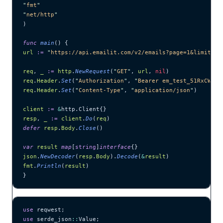
"
fmt
"
"
net/http
"
)
func
 main
() {
url
 :=
 "
https://api.emailit.com/v2/emails?page=1&limit=10
req
, 
_
 :=
 http
.
NewRequest
(
"
GET
"
, 
url
, 
nil
)
req
.
Header
.
Set
(
"
Authorization
"
, 
"
Bearer em_test_51RxCWJ..
req
.
Header
.
Set
(
"
Content-Type
"
, 
"
application/json
"
)
client
 :=
 &
http.Client{}
resp
, 
_
 :=
 client
.
Do
(
req
)
defer
 resp
.
Body
.
Close
()
var
 result
 map
[
string
]
interface
{}
json
.
NewDecoder
(
resp
.
Body
).
Decode
(
&
result
)
fmt
.
Println
(
result
)
}
use
 reqwest;
use
 serde_json
::
Value;