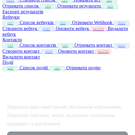
POST
GET
GET
Отримати список
Отримати результати
GET
GET
Експорт результатів
Вебхуки
Список вебхуків
Отримати Webhook
GET
GET
POST
Створити вебхук
Оновити вебхук
Видалити
POST
DELETE
вебхук
Контакти
Список контактів
Отримати контакт
GET
GET
POST
Створити контакт
Оновити контакт
POST
DELETE
Видалити контакт
Події
Список подій
Отримати подію
GET
GET
Надіслати Email
Надішліть один email одному або кільком отримувачам.
Підтримує шаблони, змінні, вкладення, планування
відправки та відстеження.