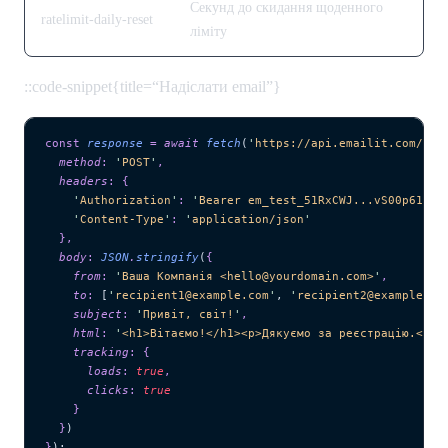
Секунд до скидання щоденного
ratelimit-daily-reset
ліміту
::code-snippet{title=“Надіслати email”}
const
 response
 =
 await 
fetch
(
'
https://api.emailit.com/v2/
  method
:
 '
POST
'
,
  headers
:
 {
    '
Authorization
'
:
 '
Bearer em_test_51RxCWJ...vS00p61e0q
    '
Content-Type
'
:
 '
application/json
'
  },
  body
:
 JSON
.
stringify
(
{
    from
:
 '
Ваша Компанія <hello@yourdomain.com>
'
,
    to
:
 [
'
recipient1@example.com
'
,
 '
recipient2@example.co
    subject
:
 '
Привіт, світ!
'
,
    html
:
 '
<h1>Вітаємо!</h1><p>Дякуємо за реєстрацію.</p>
    tracking
:
 {
      loads
:
 true
,
      clicks
:
 true
    }
  }
)
}
);