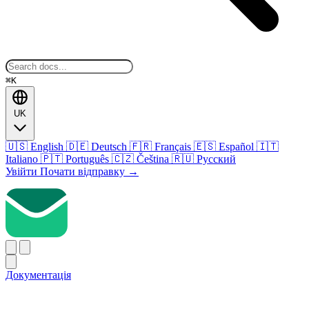
⌘K
UK
🇺🇸
English
🇩🇪
Deutsch
🇫🇷
Français
🇪🇸
Español
🇮🇹
Italiano
🇵🇹
Português
🇨🇿
Čeština
🇷🇺
Русский
Увійти
Почати відправку
→
Документація