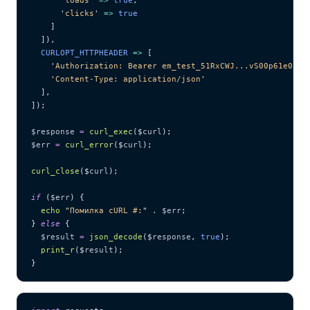
      '
clicks
'
 =>
 true
    ]
  ]),
  CURLOPT_HTTPHEADER 
=>
 [
    '
Authorization: Bearer em_test_51RxCWJ...vS00p61e0qRE
    '
Content-Type: application/json
'
  ],
]);
$response
 =
 curl_exec
($
curl
);
$err
 =
 curl_error
($
curl
);
curl_close
($
curl
);
if
 (
$err
) {
  echo
 "
Помилка cURL #:
"
 .
 $err
;
} 
else
 {
  $result
 =
 json_decode
($
response
,
 true
);
  print_r
($
result
);
}