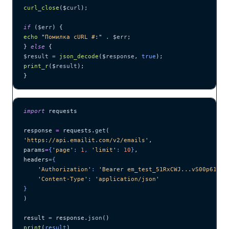
curl_close
($
curl
);
if
 (
$err
) {
echo
 "
Помилка cURL #:
"
 .
 $err
;
} 
else
 {
$result
 =
 json_decode
($
response
,
 true
);
print_r
($
result
);
}
import
 requests
response 
=
 requests.
get
(
'
https://api.emailit.com/v2/emails
'
,
params
=
{
'
page
'
: 
1
, 
'
limit
'
: 
10
}
,
headers
=
{
    '
Authorization
'
: 
'
Bearer em_test_51RxCWJ...vS00p61e0q
    '
Content-Type
'
: 
'
application/json
'
}
)
result 
=
 response.
json
()
print
(
result
)