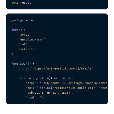
puts
 result
package
 main
import
 (
    "
bytes
"
    "
encoding/json
"
    "
fmt
"
    "
net/http
"
)
func
 main
() {
    url
 :=
 "
https://api.emailit.com/v2/emails
"
    data
 :=
 map
[
string
]
interface
{}{
        "
from
"
: 
"
Ваша Компанія <hello@yourdomain.com>
"
,
        "
to
"
: []
string
{
"
recipient1@example.com
"
, 
"
recipie
        "
subject
"
: 
"
Привіт, світ!
"
,
        "
html
"
: 
"
<h