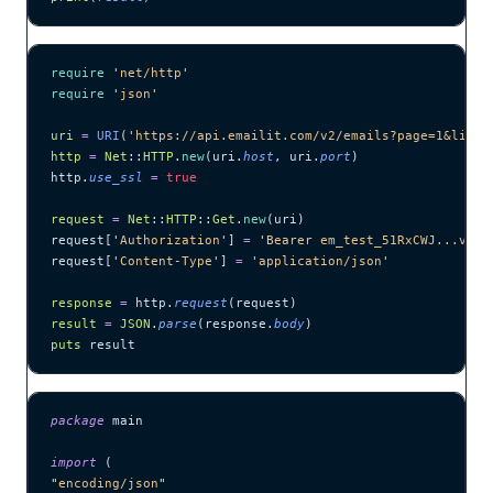
require
 '
net/http
'
require
 '
json
'
uri
 =
 URI
(
'
https://api.emailit.com/v2/emails?page=1&limit
http
 =
 Net
::
HTTP
.
new
(uri.
host
, uri.
port
)
http.
use_ssl
 =
 true
request
 =
 Net
::
HTTP
::
Get
.
new
(uri)
request[
'
Authorization
'
] 
=
 '
Bearer em_test_51RxCWJ...vS00
request[
'
Content-Type
'
] 
=
 '
application/json
'
response
 =
 http.
request
(request)
result
 =
 JSON
.
parse
(response.
body
)
puts
 result
package
 main
import
 (
"
encoding/json
"