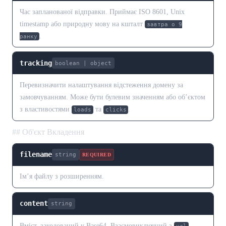
Час запланованої відправки. Приймає ISO 8601, Unix
timestamp або природну мову на кшталт
завтра о 9
.
ранку
tracking
boolean | object
Перевизначити налаштування відстеження домену за
замовчуванням. Може бути булевим значенням або об’єктом
з властивостями
та
.
loads
clicks
## Об'єкт Вкладення
filename
string
REQUIRED
Ім’я файлу з розширенням.
content
string
Вміст, закодований у Base64. Взаємовиключний з
.