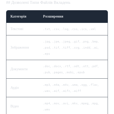
## Дозволені Типи Файлів Вкладень
Категорія
Розширення
Текстові
,
,
,
,
,
.txt
.csv
.log
.css
.ics
.xml
,
,
,
,
,
,
.jpg
.jpe
.jpeg
.gif
.png
.bmp
Зображення
,
,
,
,
,
,
.psd
.tif
.tiff
.svg
.indd
.ai
.eps
,
,
,
,
,
,
.doc
.docx
.rtf
.odt
.ott
.pdf
Документи
,
,
,
.pub
.pages
.mobi
.epub
,
,
,
,
,
,
.mp3
.m4a
.m4v
.wma
.ogg
.flac
Аудіо
,
,
,
.wav
.aif
.aifc
.aiff
,
,
,
,
,
,
.mp4
.mov
.avi
.mkv
.mpeg
.mpg
Відео
.wmv