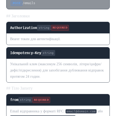
/emails
POST
## Заголовки
Authorization
string
REQUIRED
Bearer токен для автентифікації.
Idempotency-Key
string
Унікальний ключ (максимум 256 символів, літери/цифри/
дефіс/підкреслення) для запобігання дублювання відправок
протягом 24 годин.
## Тіло Запиту
from
string
REQUIRED
Email відправника у форматі RFC:
або
email@domain.com