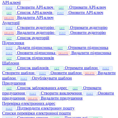
API-ключі
Створити API-ключ
Отримати API-ключ
POST
GET
Список API-ключів
Оновити API-ключ
GET
POST
Видалити API-ключ
DELETE
Аудиторії
Створити аудиторію
Отримати аудиторію
POST
GET
Видалити аудиторію
Оновити аудиторію
DELETE
POST
Список аудиторій
GET
Підписники
Додати підписника
Отримати підписника
POST
GET
Оновити підписника
Видалити підписника
POST
DELETE
Список підписників
GET
Шаблони
Список шаблонів
Отримати шаблон
GET
GET
POST
Створити шаблон
Оновити шаблон
Видалити
POST
DELETE
шаблон
Опублікувати шаблон
POST
Придушення
Список заблокованих адрес
Отримати
GET
GET
придушення
Створити виключення
Оновити
POST
POST
придушення
Видалити придушення
DELETE
Перевірка електронних адрес
Підтвердити електронну пошту
POST
Списки перевірки електронної пошти
Створити список
Показати всі