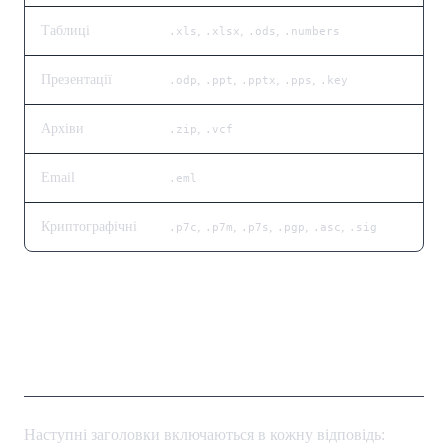
Таблиці
,
,
,
.xls
.xlsx
.ods
.numbers
Презентації
,
,
,
,
.odp
.ppt
.pptx
.pps
.key
Архіви
,
.zip
.vcf
Email
.eml
Криптографічні
,
,
,
,
,
.p7c
.p7m
.p7s
.pgp
.asc
.sig
Заголовки Обмеження
Швидкості
Наступні заголовки включаються в кожну відповідь: