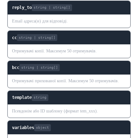
reply_to
string | string[]
Email адреса(и) для відповіді.
cc
string | string[]
Отримувачі копії. Максимум 50 отримувачів.
bcc
string | string[]
Отримувачі прихованої копії. Максимум 50 отримувачів.
template
string
Псевдонім або ID шаблону (формат tem_xxx).
variables
object