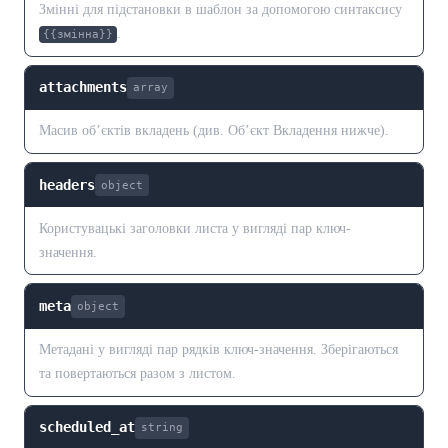
Змінні для підстановки в шаблон за допомогою синтаксису
.
{{змінна}}
attachments
array
Масив об’єктів вкладень (див. Об’єкт Вкладення нижче).
headers
object
Користувацькі заголовки листа у вигляді пар ключ-
значення.
meta
object
Метадані у вигляді пар рядків ключ-значення. Зберігаються
та повертаються разом з листом.
scheduled_at
string