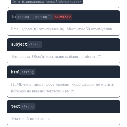
.
Ім'я Відправника <email@domain.com>
to
string | string[]
REQUIRED
Email адреса(и) отримувача(ів). Максимум 50 отримувачів.
subject
string
Тема листа. Обов’язкова, якщо шаблон не містить її.
html
string
HTML-вміст листа. Обов’язковий, якщо шаблон не містить
його або не вказано текстовий вміст.
text
string
Текстовий вміст листа.