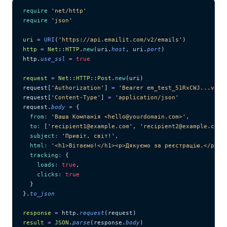
require
 '
net/http
'
require
 '
json
'
uri
 =
 URI
(
'
https://api.emailit.com/v2/emails
'
)
http
 =
 Net
::
HTTP
.
new
(uri.
host
, uri.
port
)
http.
use_ssl
 =
 true
request
 =
 Net
::
HTTP
::
Post
.
new
(uri)
request[
'
Authorization
'
] 
=
 '
Bearer em_test_51RxCWJ...vS00
request[
'
Content-Type
'
] 
=
 '
application/json
'
request.
body
 =
 {
  from
:
 '
Ваша Компанія <hello@yourdomain.com>
'
,
  to
:
 [
'
recipient1@example.com
'
, 
'
recipient2@example.com
'
  subject
:
 '
Привіт, світ!
'
,
  html
:
 '
<h1>Вітаємо!</h1><p>Дякуємо за реєстрацію.</p>
'
,
  tracking
:
 {
    loads
:
 true
,
    clicks
:
 true
  }
}.
to_json
response
 =
 http.
request
(request)
result
 =
 JSON
.
parse
(response.
body
)