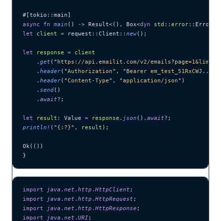
#[tokio
::
main]
async
 fn
 main
() 
->
 Result<(), Box<
dyn
 std
::
error
::
Error>>
let
 client
 =
 reqwest
::
Client
::
new
();
let
 response
 =
 client
    .
get
(
"
https://api.emailit.com/v2/emails?page=1&limit=
    .
header
(
"
Authorization
"
, 
"
Bearer em_test_51RxCWJ...vS
    .
header
(
"
Content-Type
"
, 
"
application/json
"
)
    .
send
()
    .
await
?
;
let
 result
:
 Value 
=
 response
.
json
()
.
await
?
;
println!
(
"
{:?}
"
, 
result
);
Ok(())
}
import
 java
.
net
.
http
.
HttpClient
;
import
 java
.
net
.
http
.
HttpRequest
;
import
 java
.
net
.
http
.
HttpResponse
;
import
 java
.
net
.
URI
;