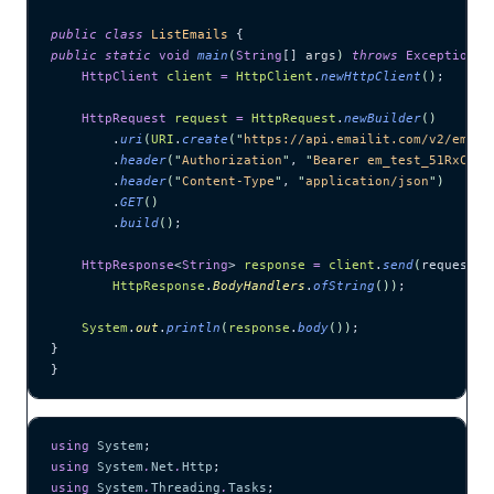
public
 class
 ListEmails
 {
public
 static
 void
 main
(
String
[] 
args
)
 throws
 Exception
 {
    HttpClient
 client
 =
 HttpClient
.
newHttpClient
()
;
    HttpRequest
 request
 =
 HttpRequest
.
newBuilder
()
        .
uri
(
URI
.
create
(
"
https://api.emailit.com/v2/email
        .
header
(
"
Authorization
"
, 
"
Bearer em_test_51RxCWJ.
        .
header
(
"
Content-Type
"
, 
"
application/json
"
)
        .
GET
()
        .
build
()
;
    HttpResponse
<
String
> 
response
 =
 client
.
send
(
request, 
        HttpResponse
.
BodyHandlers
.
ofString
())
;
    System
.
out
.
println
(
response
.
body
())
;
}
}
using
 System
;
using
 System
.
Net
.
Http
;
using
 System
.
Threading
.
Tasks
;