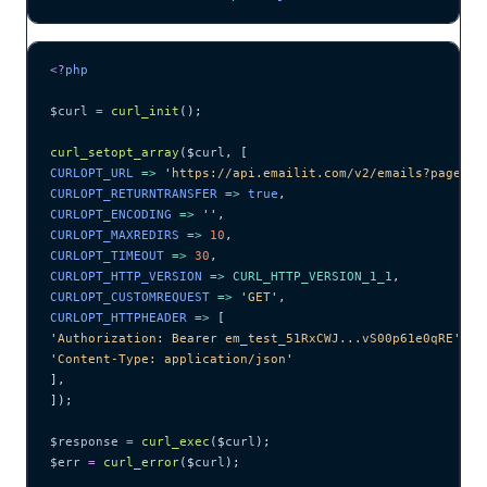
<?
php
$curl
 =
 curl_init
();
curl_setopt_array
($
curl
,
 [
CURLOPT_URL 
=>
 '
https://api.emailit.com/v2/emails?page=1&
CURLOPT_RETURNTRANSFER 
=>
 true
,
CURLOPT_ENCODING 
=>
 ''
,
CURLOPT_MAXREDIRS 
=>
 10
,
CURLOPT_TIMEOUT 
=>
 30
,
CURLOPT_HTTP_VERSION 
=>
 CURL_HTTP_VERSION_1_1
,
CURLOPT_CUSTOMREQUEST 
=>
 '
GET
'
,
CURLOPT_HTTPHEADER 
=>
 [
'
Authorization: Bearer em_test_51RxCWJ...vS00p61e0qRE
'
,
'
Content-Type: application/json
'
],
]);
$response
 =
 curl_exec
($
curl
);
$err
 =
 curl_error
($
curl
);