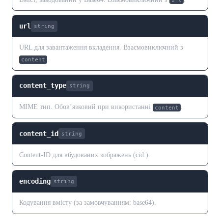
url
url
string
URL для завантаження вкладення. Взаємовиключний з
.
content
content_type
string
MIME тип. Обов’язковий при використанні
.
content
content_id
string
Content-ID для вбудованих зображень (cid:).
encoding
string
Кодування вмісту (за замовчуванням: base64).