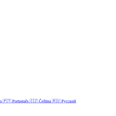
no
🇵🇹
Português
🇨🇿
Čeština
🇷🇺
Русский