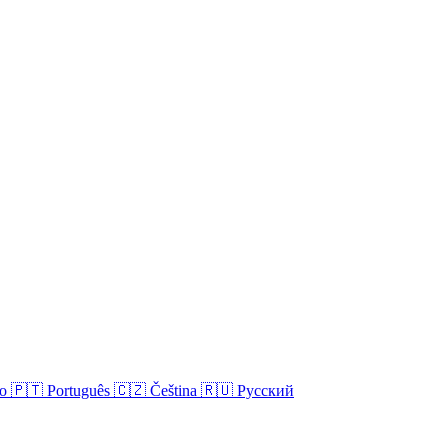
no
🇵🇹
Português
🇨🇿
Čeština
🇷🇺
Русский