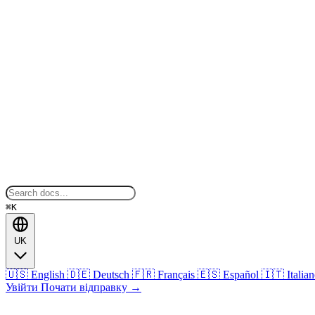
⌘K
UK
🇺🇸
English
🇩🇪
Deutsch
🇫🇷
Français
🇪🇸
Español
🇮🇹
Italia
Увійти
Почати відправку
→