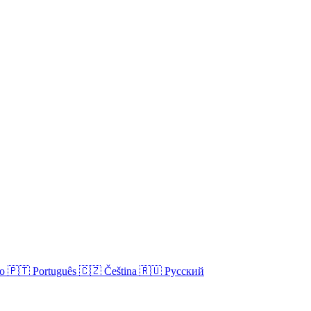
no
🇵🇹
Português
🇨🇿
Čeština
🇷🇺
Русский