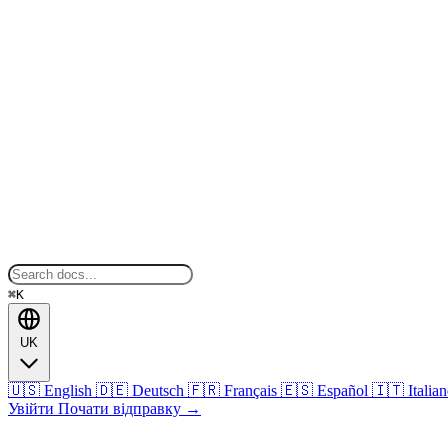
⌘K
UK
🇺🇸
English
🇩🇪
Deutsch
🇫🇷
Français
🇪🇸
Español
🇮🇹
Italia
Увійти
Почати відправку
→