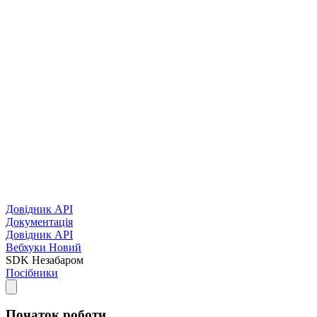
Довідник API
Документація
Довідник API
Вебхуки
Новий
SDK
Незабаром
Посібники
Початок роботи