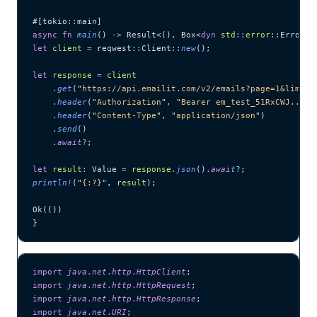
#[tokio
::
main]
async
 fn
 main
() 
->
 Result<(), Box<
dyn
 std
::
error
::
Error>>
let
 client
 =
 reqwest
::
Client
::
new
();
let
 response
 =
 client
    .
get
(
"
https://api.emailit.com/v2/emails?page=1&limit=
    .
header
(
"
Authorization
"
, 
"
Bearer em_test_51RxCWJ...vS
    .
header
(
"
Content-Type
"
, 
"
application/json
"
)
    .
send
()
    .
await
?
;
let
 result
:
 Value 
=
 response
.
json
()
.
await
?
;
println!
(
"
{:?}
"
, 
result
);
Ok(())
}
import
 java
.
net
.
http
.
HttpClient
;
import
 java
.
net
.
http
.
HttpRequest
;
import
 java
.
net
.
http
.
HttpResponse
;
import
 java
.
net
.
URI
;