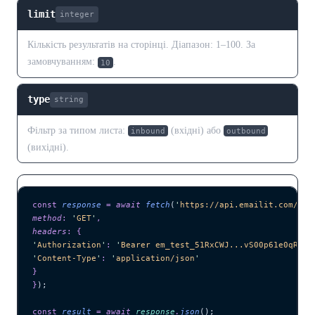
limit
integer
Кількість результатів на сторінці. Діапазон: 1–100. За
замовчуванням:
.
10
type
string
Фільтр за типом листа:
(вхідні) або
inbound
outbound
(вихідні).
const
 response
 =
 await 
fetch
(
'
https://api.emailit.com/v2/
method
:
 '
GET
'
,
headers
:
 {
'
Authorization
'
:
 '
Bearer em_test_51RxCWJ...vS00p61e0qRE
'
,
'
Content-Type
'
:
 '
application/json
'
}
}
);
const
 result
 =
 await 
response
.
json
();