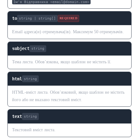
.
Ім'я Відправника <email@domain.com>
to
string | string[]
REQUIRED
Email адреса(и) отримувача(ів). Максимум 50 отримувачів.
subject
string
Тема листа. Обов’язкова, якщо шаблон не містить її.
html
string
HTML-вміст листа. Обов’язковий, якщо шаблон не містить
його або не вказано текстовий вміст.
text
string
Текстовий вміст листа.