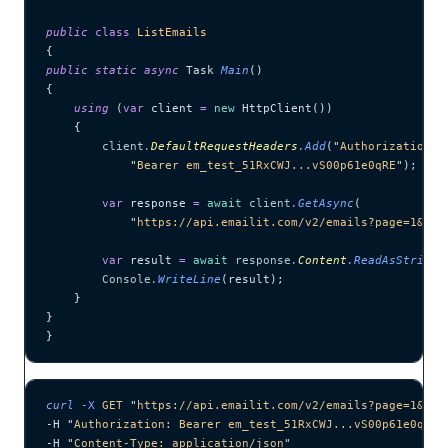
public
 class
 ListEmails
{
public
 static
 async
 Task 
Main
()
{
    using
 (
var
 client 
=
 new
 HttpClient())
    {
        client
.
DefaultRequestHeaders
.
Add
(
"
Authorization
"
,
            "
Bearer em_test_51RxCWJ...vS00p61e0qRE
"
);
        var
 response 
=
 await
 client
.
GetAsync
(
            "
https://api.emailit.com/v2/emails?page=1&lim
        var
 result 
=
 await
 response
.
Content
.
ReadAsStringA
        Console
.
WriteLine
(result);
    }
}
}
curl
 -X
 GET
 "
https://api.emailit.com/v2/emails?page=1&lim
-H 
"
Authorization: Bearer em_test_51RxCWJ...vS00p61e0qRE
"
-H 
"
Content-Type: application/json
"