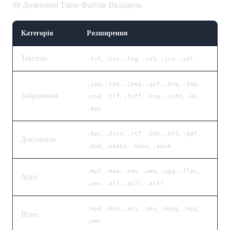
## Дозволені Типи Файлів Вкладень
Категорія
Розширення
Текстові
,
,
,
,
,
.txt
.csv
.log
.css
.ics
.xml
,
,
,
,
,
,
.jpg
.jpe
.jpeg
.gif
.png
.bmp
Зображення
,
,
,
,
,
,
.psd
.tif
.tiff
.svg
.indd
.ai
.eps
,
,
,
,
,
,
.doc
.docx
.rtf
.odt
.ott
.pdf
Документи
,
,
,
.pub
.pages
.mobi
.epub
,
,
,
,
,
,
.mp3
.m4a
.m4v
.wma
.ogg
.flac
Аудіо
,
,
,
.wav
.aif
.aifc
.aiff
,
,
,
,
,
,
.mp4
.mov
.avi
.mkv
.mpeg
.mpg
Відео
.wmv