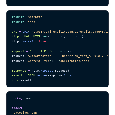
require
 '
net/http
'
require
 '
json
'
uri
 =
 URI
(
'
https://api.emailit.com/v2/emails?page=1&limit
http
 =
 Net
::
HTTP
.
new
(uri.
host
, uri.
port
)
http.
use_ssl
 =
 true
request
 =
 Net
::
HTTP
::
Get
.
new
(uri)
request[
'
Authorization
'
] 
=
 '
Bearer em_test_51RxCWJ...vS00
request[
'
Content-Type
'
] 
=
 '
application/json
'
response
 =
 http.
request
(request)
result
 =
 JSON
.
parse
(response.
body
)
puts
 result
package
 main
import
 (
"
encoding/json
"