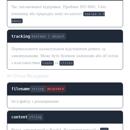
Час запланованої відправки. Приймає ISO 8601, Unix
timestamp або природну мову на кшталт
завтра о 9
.
ранку
tracking
boolean | object
Перевизначити налаштування відстеження домену за
замовчуванням. Може бути булевим значенням або об’єктом
з властивостями
та
.
loads
clicks
## Об'єкт Вкладення
filename
string
REQUIRED
Ім’я файлу з розширенням.
content
string
Вміст, закодований у Base64. Взаємовиключний з
.