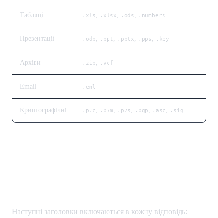
Таблиці
,
,
,
.xls
.xlsx
.ods
.numbers
Презентації
,
,
,
,
.odp
.ppt
.pptx
.pps
.key
Архіви
,
.zip
.vcf
Email
.eml
Криптографічні
,
,
,
,
,
.p7c
.p7m
.p7s
.pgp
.asc
.sig
Заголовки Обмеження
Швидкості
Наступні заголовки включаються в кожну відповідь: