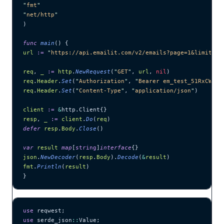
"
fmt
"
"
net/http
"
)
func
 main
() {
url
 :=
 "
https://api.emailit.com/v2/emails?page=1&limit=10
req
, 
_
 :=
 http
.
NewRequest
(
"
GET
"
, 
url
, 
nil
)
req
.
Header
.
Set
(
"
Authorization
"
, 
"
Bearer em_test_51RxCWJ..
req
.
Header
.
Set
(
"
Content-Type
"
, 
"
application/json
"
)
client
 :=
 &
http.Client{}
resp
, 
_
 :=
 client
.
Do
(
req
)
defer
 resp
.
Body
.
Close
()
var
 result
 map
[
string
]
interface
{}
json
.
NewDecoder
(
resp
.
Body
).
Decode
(
&
result
)
fmt
.
Println
(
result
)
}
use
 reqwest;
use
 serde_json
::
Value;