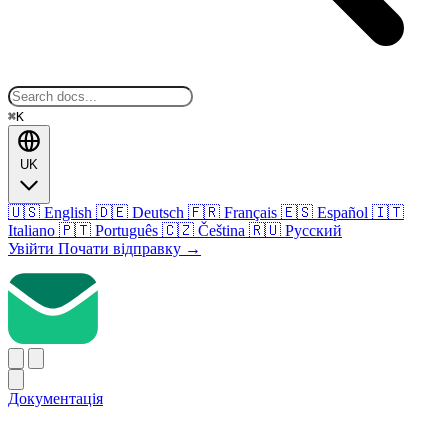
⌘K
UK
🇺🇸
English
🇩🇪
Deutsch
🇫🇷
Français
🇪🇸
Español
🇮🇹
Italiano
🇵🇹
Português
🇨🇿
Čeština
🇷🇺
Русский
Увійти
Почати відправку
→
Документація