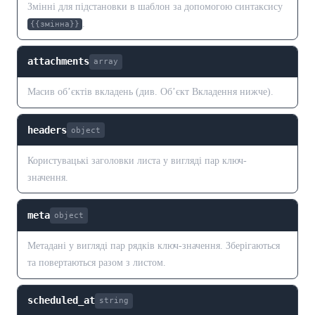
Змінні для підстановки в шаблон за допомогою синтаксису
.
{{змінна}}
attachments
array
Масив об’єктів вкладень (див. Об’єкт Вкладення нижче).
headers
object
Користувацькі заголовки листа у вигляді пар ключ-
значення.
meta
object
Метадані у вигляді пар рядків ключ-значення. Зберігаються
та повертаються разом з листом.
scheduled_at
string