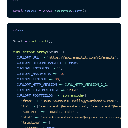
const
 result
 =
 await 
response
.
json
();
<?
php
$curl
 =
 curl_init
();
curl_setopt_array
($
curl
,
 [
  CURLOPT_URL 
=>
 '
https://api.emailit.com/v2/emails
'
,
  CURLOPT_RETURNTRANSFER 
=>
 true
,
  CURLOPT_ENCODING 
=>
 ''
,
  CURLOPT_MAXREDIRS 
=>
 10
,
  CURLOPT_TIMEOUT 
=>
 30
,
  CURLOPT_HTTP_VERSION 
=>
 CURL_HTTP_VERSION_1_1
,
  CURLOPT_CUSTOMREQUEST 
=>
 '
POST
'
,
  CURLOPT_POSTFIELDS 
=>
 json_encode
([
    '
from
'
 =>
 '
Ваша Компанія <hello@yourdomain.com>
'
,
    '
to
'
 =>
 [
'
recipient1@example.com
'
,
 '
recipient2@exampl
    '
subject
'
 =>
 '
Привіт, світ!
'
,
    '
html
'
 =>
 '
<h1>Вітаємо!</h1><p>Дякуємо за реєстрацію.
    '
tracking
'
 =>
 [
      '
loads
'
 =>
 true
,