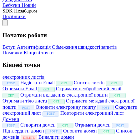
Вебхуки
Новий
SDK
Незабаром
Посібники
Початок роботи
Вступ
Автентифікація
Обмеження швидкості запитів
Помилки
Кінцеві точки
Кінцеві точки
електронних листів
Надіслати Email
Список листів
POST
GET
GET
Отримати Email
Отримати необроблений email
GET
Отримати вкладення електронної пошти
GET
GET
Отримати тіло листа
Отримати метадані електронної
GET
пошти
Оновити електронну пошту
Скасувати
POST
POST
електронний лист
Повторити електронний лист
POST
Домени
Створити домен
Отримати домен
POST
GET
POST
Підтвердити домен
Оновити домен
Список
POST
GET
доменів
Видалити домен
DELETE