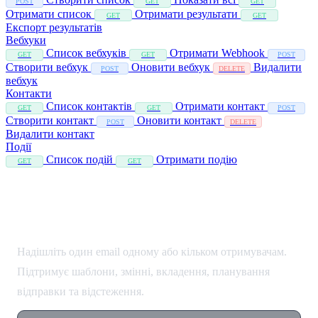
POST
GET
GET
Отримати список
Отримати результати
GET
GET
Експорт результатів
Вебхуки
Список вебхуків
Отримати Webhook
GET
GET
POST
Створити вебхук
Оновити вебхук
Видалити
POST
DELETE
вебхук
Контакти
Список контактів
Отримати контакт
GET
GET
POST
Створити контакт
Оновити контакт
POST
DELETE
Видалити контакт
Події
Список подій
Отримати подію
GET
GET
Надіслати Email
Надішліть один email одному або кільком отримувачам.
Підтримує шаблони, змінні, вкладення, планування
відправки та відстеження.