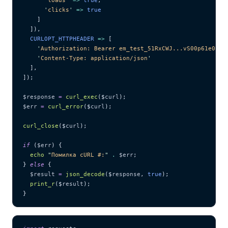
      '
clicks
'
 =>
 true
    ]
  ]),
  CURLOPT_HTTPHEADER 
=>
 [
    '
Authorization: Bearer em_test_51RxCWJ...vS00p61e0qRE
    '
Content-Type: application/json
'
  ],
]);
$response
 =
 curl_exec
($
curl
);
$err
 =
 curl_error
($
curl
);
curl_close
($
curl
);
if
 (
$err
) {
  echo
 "
Помилка cURL #:
"
 .
 $err
;
} 
else
 {
  $result
 =
 json_decode
($
response
,
 true
);
  print_r
($
result
);
}