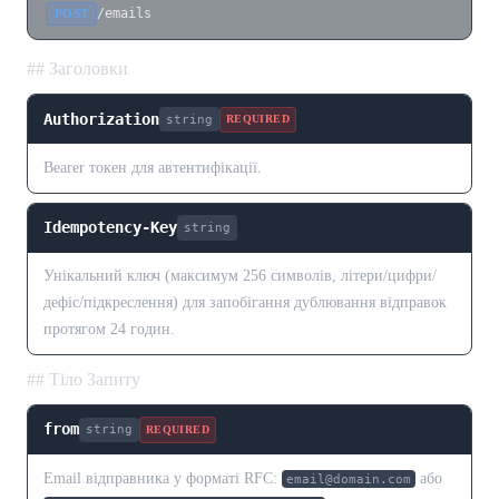
/emails
POST
## Заголовки
Authorization
string
REQUIRED
Bearer токен для автентифікації.
Idempotency-Key
string
Унікальний ключ (максимум 256 символів, літери/цифри/
дефіс/підкреслення) для запобігання дублювання відправок
протягом 24 годин.
## Тіло Запиту
from
string
REQUIRED
Email відправника у форматі RFC:
або
email@domain.com