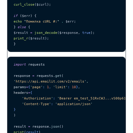
curl_close
($
curl
);
if
 (
$err
) {
echo
 "
Помилка cURL #:
"
 .
 $err
;
} 
else
 {
$result
 =
 json_decode
($
response
,
 true
);
print_r
($
result
);
}
import
 requests
response 
=
 requests.
get
(
'
https://api.emailit.com/v2/emails
'
,
params
=
{
'
page
'
: 
1
, 
'
limit
'
: 
10
}
,
headers
=
{
    '
Authorization
'
: 
'
Bearer em_test_51RxCWJ...vS00p61e0q
    '
Content-Type
'
: 
'
application/json
'
}
)
result 
=
 response.
json
()
print
(
result
)