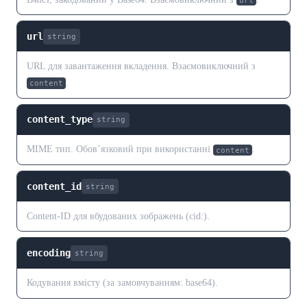
url
url
string
URL для завантаження вкладення. Взаємовиключний з
.
content
content_type
string
MIME тип. Обов’язковий при використанні
.
content
content_id
string
Content-ID для вбудованих зображень (cid:).
encoding
string
Кодування вмісту (за замовчуванням: base64).