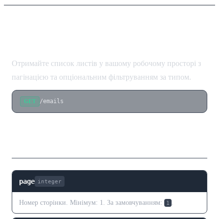
Список листів
Отримайте список листів у вашому робочому просторі з
пагінацією та опціональним фільтруванням за типом.
/emails
GET
Параметри запиту
page
integer
Номер сторінки. Мінімум: 1. За замовчуванням:
.
1