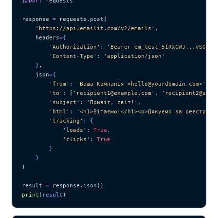
import
 requests
response 
=
 requests.
post
(
    '
https://api.emailit.com/v2/emails
'
,
    headers
=
{
        '
Authorization
'
: 
'
Bearer em_test_51RxCWJ...vS00p6
        '
Content-Type
'
: 
'
application/json
'
    }
,
    json
=
{
        '
from
'
: 
'
Ваша Компанія <hello@yourdomain.com>
'
,
        '
to
'
: 
[
'
recipient1@example.com
'
, 
'
recipient2@exam
        '
subject
'
: 
'
Привіт, світ!
'
,
        '
html
'
: 
'
<h1>Вітаємо!</h1><p>Дякуємо за реєстраці
        '
tracking
'
: {
            '
loads
'
: 
True
,
            '
clicks
'
: 
True
        }
    }
)
result 
=
 response.
json
()
print
(
result
)