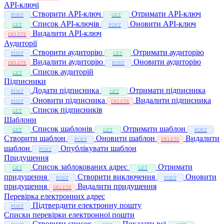
API-ключі
Створити API-ключ
Отримати API-ключ
POST
GET
Список API-ключів
Оновити API-ключ
GET
POST
Видалити API-ключ
DELETE
Аудиторії
Створити аудиторію
Отримати аудиторію
POST
GET
Видалити аудиторію
Оновити аудиторію
DELETE
POST
Список аудиторій
GET
Підписники
Додати підписника
Отримати підписника
POST
GET
Оновити підписника
Видалити підписника
POST
DELETE
Список підписників
GET
Шаблони
Список шаблонів
Отримати шаблон
GET
GET
POST
Створити шаблон
Оновити шаблон
Видалити
POST
DELETE
шаблон
Опублікувати шаблон
POST
Придушення
Список заблокованих адрес
Отримати
GET
GET
придушення
Створити виключення
Оновити
POST
POST
придушення
Видалити придушення
DELETE
Перевірка електронних адрес
Підтвердити електронну пошту
POST
Списки перевірки електронної пошти
Створити список
Показати всі