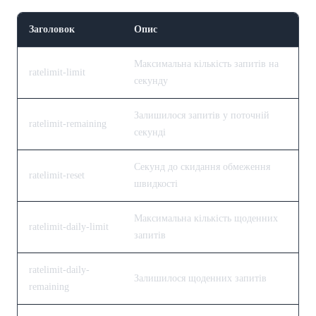
Заголовок
Опис
Максимальна кількість запитів на
ratelimit-limit
секунду
Залишилося запитів у поточній
ratelimit-remaining
секунді
Секунд до скидання обмеження
ratelimit-reset
швидкості
Максимальна кількість щоденних
ratelimit-daily-limit
запитів
ratelimit-daily-
Залишилося щоденних запитів
remaining