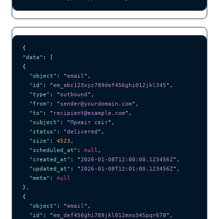
{
"data"
: [
{
  "object"
: 
"
email
"
,
  "id"
: 
"
em_abc123xyz789def456ghi012jkl345
"
,
  "type"
: 
"
outbound
"
,
  "from"
: 
"
sender@yourdomain.com
"
,
  "to"
: 
"
recipient@example.com
"
,
  "subject"
: 
"
Привіт світ
"
,
  "status"
: 
"
delivered
"
,
  "size"
: 
4523
,
  "scheduled_at"
: 
null
,
  "created_at"
: 
"
2026-01-08T12:00:00.123456Z
"
,
  "updated_at"
: 
"
2026-01-08T12:01:00.123456Z
"
,
  "meta"
: 
null
},
{
  "object"
: 
"
email
"
,
  "id"
: 
"
em_def456ghi789jkl012mno345pqr678
"
,