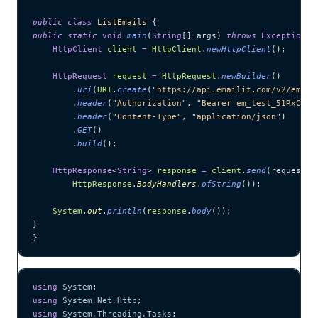
public
 class
 ListEmails
 {
public
 static
 void
 main
(
String
[] 
args
)
 throws
 Exception
 {
    HttpClient
 client
 =
 HttpClient
.
newHttpClient
()
;
    HttpRequest
 request
 =
 HttpRequest
.
newBuilder
()
        .
uri
(
URI
.
create
(
"
https://api.emailit.com/v2/email
        .
header
(
"
Authorization
"
, 
"
Bearer em_test_51RxCWJ.
        .
header
(
"
Content-Type
"
, 
"
application/json
"
)
        .
GET
()
        .
build
()
;
    HttpResponse
<
String
> 
response
 =
 client
.
send
(
request, 
        HttpResponse
.
BodyHandlers
.
ofString
())
;
    System
.
out
.
println
(
response
.
body
())
;
}
}
using
 System
;
using
 System
.
Net
.
Http
;
using
 System
.
Threading
.
Tasks
;