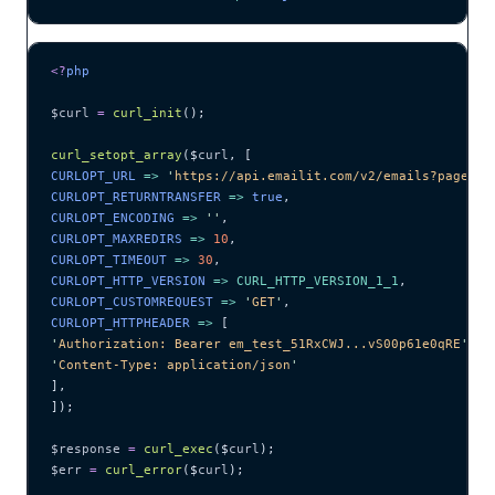
<?
php
$curl
 =
 curl_init
();
curl_setopt_array
($
curl
,
 [
CURLOPT_URL 
=>
 '
https://api.emailit.com/v2/emails?page=1&
CURLOPT_RETURNTRANSFER 
=>
 true
,
CURLOPT_ENCODING 
=>
 ''
,
CURLOPT_MAXREDIRS 
=>
 10
,
CURLOPT_TIMEOUT 
=>
 30
,
CURLOPT_HTTP_VERSION 
=>
 CURL_HTTP_VERSION_1_1
,
CURLOPT_CUSTOMREQUEST 
=>
 '
GET
'
,
CURLOPT_HTTPHEADER 
=>
 [
'
Authorization: Bearer em_test_51RxCWJ...vS00p61e0qRE
'
,
'
Content-Type: application/json
'
],
]);
$response
 =
 curl_exec
($
curl
);
$err
 =
 curl_error
($
curl
);