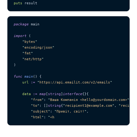
puts
 result
package
 main
import
 (
    "
bytes
"
    "
encoding/json
"
    "
fmt
"
    "
net/http
"
)
func
 main
() {
    url
 :=
 "
https://api.emailit.com/v2/emails
"
    data
 :=
 map
[
string
]
interface
{}{
        "
from
"
: 
"
Ваша Компанія <hello@yourdomain.com>
"
,
        "
to
"
: []
string
{
"
recipient1@example.com
"
, 
"
recipie
        "
subject
"
: 
"
Привіт, світ!
"
,
        "
html
"
: 
"
<h