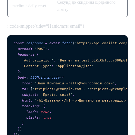
Секунд до скидання щоденного
ratelimit-daily-reset
ліміту
::code-snippet{title=“Надіслати email”}
const
 response
 =
 await 
fetch
(
'
https://api.emailit.com/v2/
  method
:
 '
POST
'
,
  headers
:
 {
    '
Authorization
'
:
 '
Bearer em_test_51RxCWJ...vS00p61e0q
    '
Content-Type
'
:
 '
application/json
'
  },
  body
:
 JSON
.
stringify
(
{
    from
:
 '
Ваша Компанія <hello@yourdomain.com>
'
,
    to
:
 [
'
recipient1@example.com
'
,
 '
recipient2@example.co
    subject
:
 '
Привіт, світ!
'
,
    html
:
 '
<h1>Вітаємо!</h1><p>Дякуємо за реєстрацію.</p>
    tracking
:
 {
      loads
:
 true
,
      clicks
:
 true
    }
  }
)
}
);