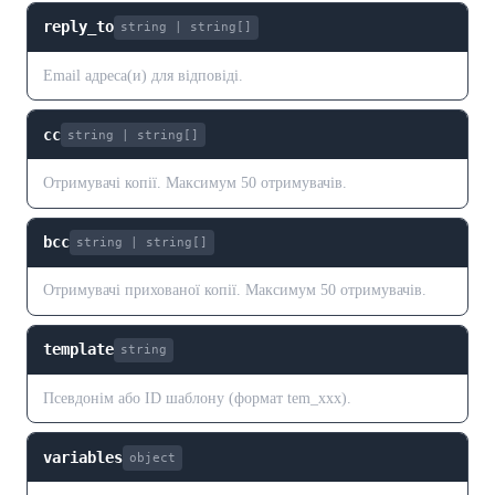
reply_to
string | string[]
Email адреса(и) для відповіді.
cc
string | string[]
Отримувачі копії. Максимум 50 отримувачів.
bcc
string | string[]
Отримувачі прихованої копії. Максимум 50 отримувачів.
template
string
Псевдонім або ID шаблону (формат tem_xxx).
variables
object