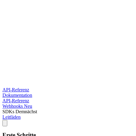
API-Referenz
Dokumentation
API-Referenz
Webhooks
Neu
SDKs
Demnächst
Leitfäden
Erste Schritte