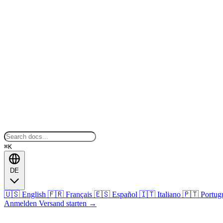
⌘K
DE
🇺🇸
English
🇫🇷
Français
🇪🇸
Español
🇮🇹
Italiano
🇵🇹
Portug
Anmelden
Versand starten
→