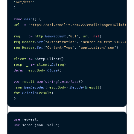
"
net/http
"
)
func
 main
() {
url
 :=
 "
https://api.emailit.com/v2/emails?page=1&limit=10
req
, 
_
 :=
 http
.
NewRequest
(
"
GET
"
, 
url
, 
nil
)
req
.
Header
.
Set
(
"
Authorization
"
, 
"
Bearer em_test_51RxCWJ..
req
.
Header
.
Set
(
"
Content-Type
"
, 
"
application/json
"
)
client
 :=
 &
http.Client{}
resp
, 
_
 :=
 client
.
Do
(
req
)
defer
 resp
.
Body
.
Close
()
var
 result
 map
[
string
]
interface
{}
json
.
NewDecoder
(
resp
.
Body
).
Decode
(
&
result
)
fmt
.
Println
(
result
)
}
use
 reqwest;
use
 serde_json
::
Value;