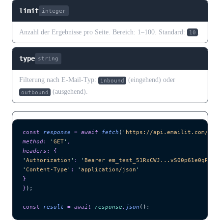
limit
integer
Anzahl der Ergebnisse pro Seite. Bereich: 1–100. Standard:
.
10
type
string
Filterung nach E-Mail-Typ:
(eingehend) oder
inbound
(ausgehend).
outbound
const
 response
 =
 await 
fetch
(
'
https://api.emailit.com/v2/
method
:
 '
GET
'
,
headers
:
 {
'
Authorization
'
:
 '
Bearer em_test_51RxCWJ...vS00p61e0qRE
'
,
'
Content-Type
'
:
 '
application/json
'
}
}
);
const
 result
 =
 await 
response
.
json
();