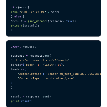
if
 (
$err
) {
echo
 "
cURL-Fehler #:
"
 .
 $err
;
} 
else
 {
$result
 =
 json_decode
($
response
,
 true
);
print_r
($
result
);
}
import
 requests
response 
=
 requests.
get
(
'
https://api.emailit.com/v2/emails
'
,
params
=
{
'
page
'
: 
1
, 
'
limit
'
: 
10
}
,
headers
=
{
    '
Authorization
'
: 
'
Bearer em_test_51RxCWJ...vS00p61e0q
    '
Content-Type
'
: 
'
application/json
'
}
)
result 
=
 response.
json
()
print
(
result
)