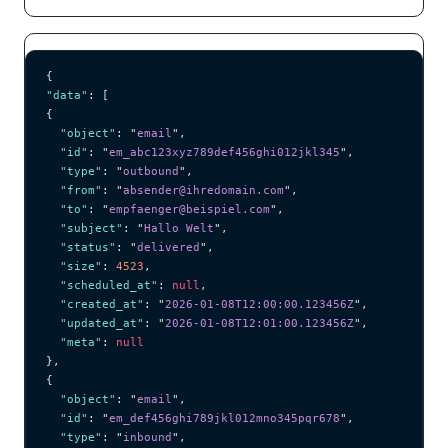
{
"data"
: [
{
  "object"
: 
"
email
"
,
  "id"
: 
"
em_abc123xyz789def456ghi012jkl345
"
,
  "type"
: 
"
outbound
"
,
  "from"
: 
"
absender@ihredomain.com
"
,
  "to"
: 
"
empfaenger@beispiel.com
"
,
  "subject"
: 
"
Hallo Welt
"
,
  "status"
: 
"
delivered
"
,
  "size"
: 
4523
,
  "scheduled_at"
: 
null
,
  "created_at"
: 
"
2026-01-08T12:00:00.123456Z
"
,
  "updated_at"
: 
"
2026-01-08T12:01:00.123456Z
"
,
  "meta"
: 
null
},
{
  "object"
: 
"
email
"
,
  "id"
: 
"
em_def456ghi789jkl012mno345pqr678
"
,
  "type"
: 
"
inbound
"
,