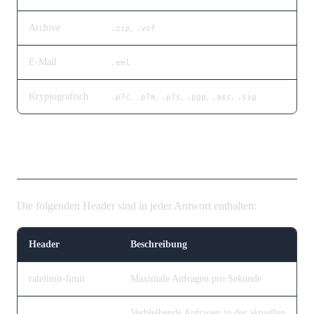
Archive
,
.zip
.vcf
E-Mail
.eml
Kryptografisch
,
,
,
,
,
.p7c
.p7m
.p7s
.pgp
.asc
.sig
Rate-Limit-Header
Die folgenden Header sind in jeder Antwort enthalten:
Header
Beschreibung
ratelimit-limit
Maximale Anfragen pro Sekunde
Verbleibende Anfragen in der aktuellen