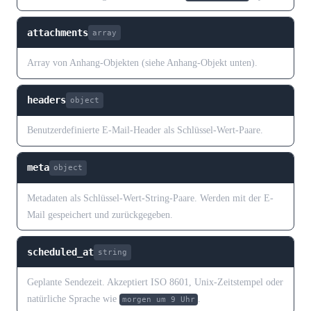
attachments
array
Array von Anhang-Objekten (siehe Anhang-Objekt unten).
headers
object
Benutzerdefinierte E-Mail-Header als Schlüssel-Wert-Paare.
meta
object
Metadaten als Schlüssel-Wert-String-Paare. Werden mit der E-
Mail gespeichert und zurückgegeben.
scheduled_at
string
Geplante Sendezeit. Akzeptiert ISO 8601, Unix-Zeitstempel oder
natürliche Sprache wie
.
morgen um 9 Uhr