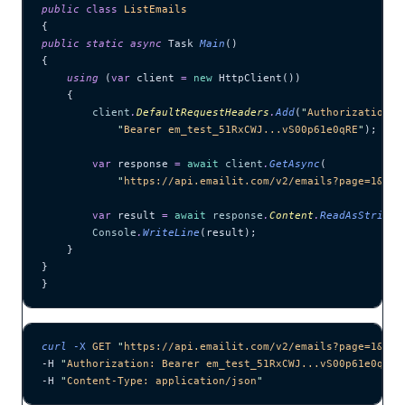
public
 class
 ListEmails
{
public
 static
 async
 Task 
Main
()
{
    using
 (
var
 client 
=
 new
 HttpClient())
    {
        client
.
DefaultRequestHeaders
.
Add
(
"
Authorization
"
,
            "
Bearer em_test_51RxCWJ...vS00p61e0qRE
"
);
        var
 response 
=
 await
 client
.
GetAsync
(
            "
https://api.emailit.com/v2/emails?page=1&lim
        var
 result 
=
 await
 response
.
Content
.
ReadAsStringA
        Console
.
WriteLine
(result);
    }
}
}
curl
 -X
 GET
 "
https://api.emailit.com/v2/emails?page=1&lim
-H 
"
Authorization: Bearer em_test_51RxCWJ...vS00p61e0qRE
"
-H 
"
Content-Type: application/json
"