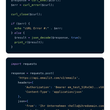
$response
 =
 curl_exec
($
curl
);
$err
 =
 curl_error
($
curl
);
curl_close
($
curl
);
if
 (
$err
) {
  echo
 "
cURL Error #:
"
 .
 $err
;
} 
else
 {
  $result
 =
 json_decode
($
response
,
 true
);
  print_r
($
result
);
}
import
 requests
response 
=
 requests.
post
(
    '
https://api.emailit.com/v2/emails
'
,
    headers
=
{
        '
Authorization
'
: 
'
Bearer em_test_51RxCWJ...vS00p6
        '
Content-Type
'
: 
'
application/json
'
    }
,
    json
=
{
        '
from
'
: 
'
Ihr Unternehmen <hello@ihredomain.com>
'
,