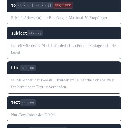
to
string | string[]
REQUIRED
E-Mail-Adresse(n) der Empfänger. Maximal 50 Empfänger.
subject
string
Betreffzeile der E-Mail. Erforderlich, außer die Vorlage stellt sie
bereit.
html
string
HTML-Inhalt der E-Mail. Erforderlich, außer die Vorlage stellt
ihn bereit oder Text ist vorhanden.
text
string
Nur-Text-Inhalt der E-Mail.