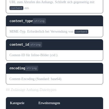
URL zum Abrufen des Anhangs. Schließt sich gegenseitig mit
aus.
content
content_type
string
MIME-Typ. Erforderlich bei Verwendung von
.
content
content_id
string
Content-ID für Inline-Bilder (cid:).
encoding
string
Content-Encoding (Standard: base64).
## Zulässige Anhang-Dateitypen
Kategorie
Erweiterungen