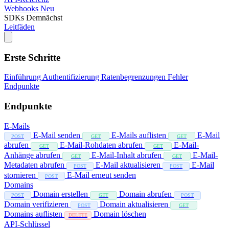
Webhooks
Neu
SDKs
Demnächst
Leitfäden
Erste Schritte
Einführung
Authentifizierung
Ratenbegrenzungen
Fehler
Endpunkte
Endpunkte
E-Mails
E-Mail senden
E-Mails auflisten
E-Mail
POST
GET
GET
abrufen
E-Mail-Rohdaten abrufen
E-Mail-
GET
GET
Anhänge abrufen
E-Mail-Inhalt abrufen
E-Mail-
GET
GET
Metadaten abrufen
E-Mail aktualisieren
E-Mail
POST
POST
stornieren
E-Mail erneut senden
POST
Domains
Domain erstellen
Domain abrufen
POST
GET
POST
Domain verifizieren
Domain aktualisieren
POST
GET
Domains auflisten
Domain löschen
DELETE
API-Schlüssel