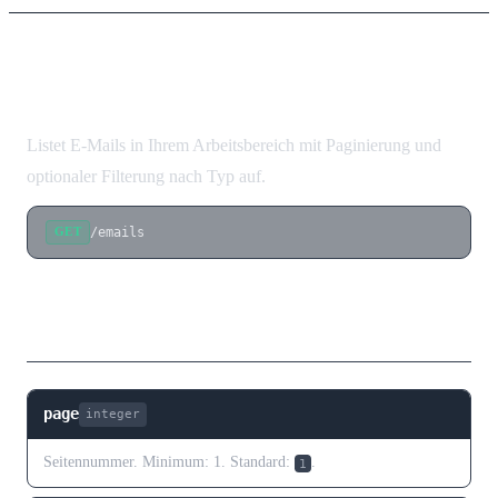
E-Mails auflisten
Listet E-Mails in Ihrem Arbeitsbereich mit Paginierung und
optionaler Filterung nach Typ auf.
/emails
GET
Abfrageparameter
page
integer
Seitennummer. Minimum: 1. Standard:
.
1