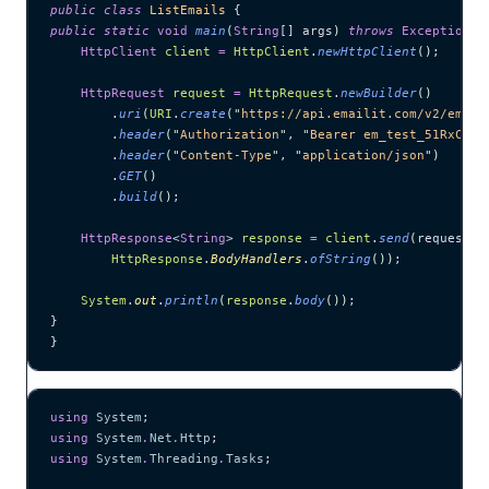
public
 class
 ListEmails
 {
public
 static
 void
 main
(
String
[] 
args
)
 throws
 Exception
 {
    HttpClient
 client
 =
 HttpClient
.
newHttpClient
()
;
    HttpRequest
 request
 =
 HttpRequest
.
newBuilder
()
        .
uri
(
URI
.
create
(
"
https://api.emailit.com/v2/email
        .
header
(
"
Authorization
"
, 
"
Bearer em_test_51RxCWJ.
        .
header
(
"
Content-Type
"
, 
"
application/json
"
)
        .
GET
()
        .
build
()
;
    HttpResponse
<
String
> 
response
 =
 client
.
send
(
request, 
        HttpResponse
.
BodyHandlers
.
ofString
())
;
    System
.
out
.
println
(
response
.
body
())
;
}
}
using
 System
;
using
 System
.
Net
.
Http
;
using
 System
.
Threading
.
Tasks
;