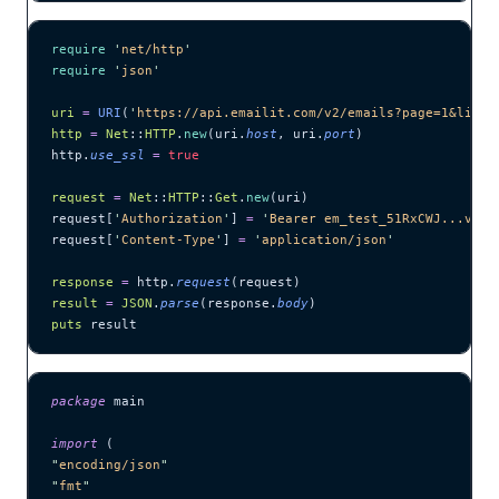
require
 '
net/http
'
require
 '
json
'
uri
 =
 URI
(
'
https://api.emailit.com/v2/emails?page=1&limit
http
 =
 Net
::
HTTP
.
new
(uri.
host
, uri.
port
)
http.
use_ssl
 =
 true
request
 =
 Net
::
HTTP
::
Get
.
new
(uri)
request[
'
Authorization
'
] 
=
 '
Bearer em_test_51RxCWJ...vS00
request[
'
Content-Type
'
] 
=
 '
application/json
'
response
 =
 http.
request
(request)
result
 =
 JSON
.
parse
(response.
body
)
puts
 result
package
 main
import
 (
"
encoding/json
"
"
fmt
"