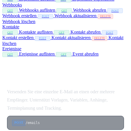
Webhooks
Webhooks auflisten
Webhook abrufen
GET
GET
POST
Webhook erstellen
Webhook aktualisieren
POST
DELETE
Webhook löschen
Kontakte
Kontakte auflisten
Kontakt abrufen
GET
GET
POST
Kontakt erstellen
Kontakt aktualisieren
Kontakt
POST
DELETE
löschen
Ereignisse
Ereignisse auflisten
Event abrufen
GET
GET
E-Mail senden
Versenden Sie eine einzelne E-Mail an einen oder mehrere
Empfänger. Unterstützt Vorlagen, Variablen, Anhänge,
Terminplanung und Tracking.
/emails
POST