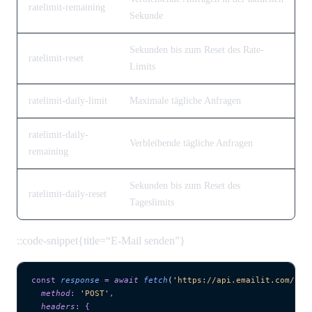
ratelimit-remaining
Sekunde
Sekunden bis zum Reset des Rate-
ratelimit-reset
Limits
ratelimit-daily-limit
Maximale tägliche Anfragen
ratelimit-daily-
Verbleibende tägliche Anfragen
remaining
Sekunden bis zum Reset des
ratelimit-daily-reset
Tageslimits
::code-snippet{title=“E-Mail senden”}
const
 response
 =
 await 
fetch
(
'
https://api.emailit.com/v2/
  method
:
 '
POST
'
,
  headers
:
 {