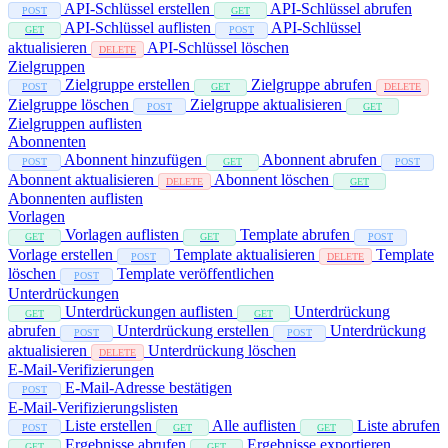
API-Schlüssel erstellen
API-Schlüssel abrufen
POST
GET
API-Schlüssel auflisten
API-Schlüssel
GET
POST
aktualisieren
API-Schlüssel löschen
DELETE
Zielgruppen
Zielgruppe erstellen
Zielgruppe abrufen
POST
GET
DELETE
Zielgruppe löschen
Zielgruppe aktualisieren
POST
GET
Zielgruppen auflisten
Abonnenten
Abonnent hinzufügen
Abonnent abrufen
POST
GET
POST
Abonnent aktualisieren
Abonnent löschen
DELETE
GET
Abonnenten auflisten
Vorlagen
Vorlagen auflisten
Template abrufen
GET
GET
POST
Vorlage erstellen
Template aktualisieren
Template
POST
DELETE
löschen
Template veröffentlichen
POST
Unterdrückungen
Unterdrückungen auflisten
Unterdrückung
GET
GET
abrufen
Unterdrückung erstellen
Unterdrückung
POST
POST
aktualisieren
Unterdrückung löschen
DELETE
E-Mail-Verifizierungen
E-Mail-Adresse bestätigen
POST
E-Mail-Verifizierungslisten
Liste erstellen
Alle auflisten
Liste abrufen
POST
GET
GET
Ergebnisse abrufen
Ergebnisse exportieren
GET
GET