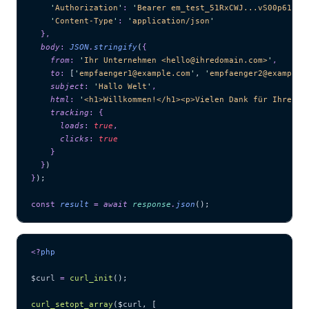
    '
Authorization
'
:
 '
Bearer em_test_51RxCWJ...vS00p61e0q
    '
Content-Type
'
:
 '
application/json
'
  },
  body
:
 JSON
.
stringify
(
{
    from
:
 '
Ihr Unternehmen <hello@ihredomain.com>
'
,
    to
:
 [
'
empfaenger1@example.com
'
,
 '
empfaenger2@example.
    subject
:
 '
Hallo Welt
'
,
    html
:
 '
<h1>Willkommen!</h1><p>Vielen Dank für Ihre An
    tracking
:
 {
      loads
:
 true
,
      clicks
:
 true
    }
  }
)
}
);
const
 result
 =
 await 
response
.
json
();
<?
php
$curl
 =
 curl_init
();
curl_setopt_array
($
curl
,
 [