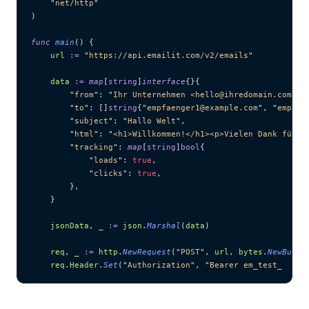
    "
net/http
"
)
func
 main
() {
    url
 :=
 "
https://api.emailit.com/v2/emails
"
    data
 :=
 map
[
string
]
interface
{}{
        "
from
"
: 
"
Ihr Unternehmen <hello@ihredomain.com>
"
,
        "
to
"
: []
string
{
"
empfaenger1@example.com
"
, 
"
empfae
        "
subject
"
: 
"
Hallo Welt
"
,
        "
html
"
: 
"
<h1>Willkommen!</h1><p>Vielen Dank für I
        "
tracking
"
: 
map
[
string
]
bool
{
            "
loads
"
: 
true
,
            "
clicks
"
: 
true
,
        },
    }
    jsonData
, 
_
 :=
 json
.
Marshal
(
data
)
    req
, 
_
 :=
 http
.
NewRequest
(
"
POST
"
, 
url
, 
bytes
.
NewBuffe
    req
.
Header
.
Set
(
"
Authorization
"
, 
"
Bearer em_test_