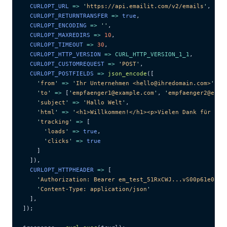
  CURLOPT_URL 
=>
 '
https://api.emailit.com/v2/emails
'
,
  CURLOPT_RETURNTRANSFER 
=>
 true
,
  CURLOPT_ENCODING 
=>
 ''
,
  CURLOPT_MAXREDIRS 
=>
 10
,
  CURLOPT_TIMEOUT 
=>
 30
,
  CURLOPT_HTTP_VERSION 
=>
 CURL_HTTP_VERSION_1_1
,
  CURLOPT_CUSTOMREQUEST 
=>
 '
POST
'
,
  CURLOPT_POSTFIELDS 
=>
 json_encode
([
    '
from
'
 =>
 '
Ihr Unternehmen <hello@ihredomain.com>
'
,
    '
to
'
 =>
 [
'
empfaenger1@example.com
'
,
 '
empfaenger2@exam
    '
subject
'
 =>
 '
Hallo Welt
'
,
    '
html
'
 =>
 '
<h1>Willkommen!</h1><p>Vielen Dank für Ihr
    '
tracking
'
 =>
 [
      '
loads
'
 =>
 true
,
      '
clicks
'
 =>
 true
    ]
  ]),
  CURLOPT_HTTPHEADER 
=>
 [
    '
Authorization: Bearer em_test_51RxCWJ...vS00p61e0qRE
    '
Content-Type: application/json
'
  ],
]);