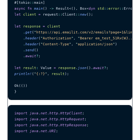
#[tokio
::
main]
async
 fn
 main
() 
->
 Result<(), Box<
dyn
 std
::
error
::
Error>>
let
 client
 =
 reqwest
::
Client
::
new
();
let
 response
 =
 client
    .
get
(
"
https://api.emailit.com/v2/emails?page=1&limit=
    .
header
(
"
Authorization
"
, 
"
Bearer em_test_51RxCWJ...vS
    .
header
(
"
Content-Type
"
, 
"
application/json
"
)
    .
send
()
    .
await
?
;
let
 result
:
 Value 
=
 response
.
json
()
.
await
?
;
println!
(
"
{:?}
"
, 
result
);
Ok(())
}
import
 java
.
net
.
http
.
HttpClient
;
import
 java
.
net
.
http
.
HttpRequest
;
import
 java
.
net
.
http
.
HttpResponse
;
import
 java
.
net
.
URI
;