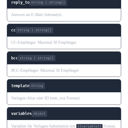
reply_to
string | string[]
Antwort-an-E-Mail-Adresse(n).
cc
string | string[]
CC-Empfänger. Maximal 50 Empfänger.
bcc
string | string[]
BCC-Empfänger. Maximal 50 Empfänger.
template
string
Vorlagen-Alias oder ID (tem_xxx Format).
variables
object
Variablen für Vorlagen-Substitution mit
-Syntax.
{{variable}}