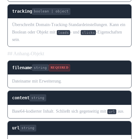
tracking
boolean | object
Überschreibt Domain-Tracking-Standardeinstellungen. Kann ein
Boolean oder Objekt mit
- und
-Eigenschaften
loads
clicks
sein.
## Anhang-Objekt
filename
string
REQUIRED
Dateiname mit Erweiterung.
content
string
Base64-kodierter Inhalt. Schließt sich gegenseitig mit
aus.
url
url
string