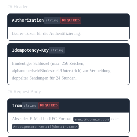
## Header
Authorization
string
REQUIRED
Bearer-Token für die Authentifizierung.
Idempotency-Key
string
Eindeutiger Schlüssel (max. 256 Zeichen,
alphanumerisch/Bindestrich/Unterstrich) zur Vermeidung
doppelter Sendungen für 24 Stunden.
## Request Body
from
string
REQUIRED
Absender-E-Mail im RFC-Format:
oder
email@domain.com
.
Anzeigename <email@domain.com>