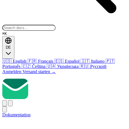
⌘K
DE
🇺🇸
English
🇫🇷
Français
🇪🇸
Español
🇮🇹
Italiano
🇵🇹
Português
🇨🇿
Čeština
🇺🇦
Українська
🇷🇺
Русский
Anmelden
Versand starten
→
Dokumentation