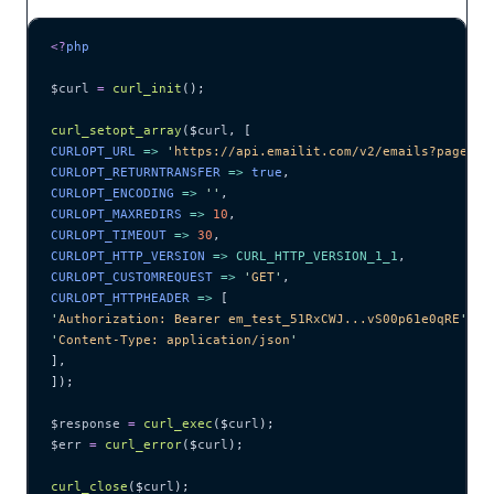
<?
php
$curl
 =
 curl_init
();
curl_setopt_array
($
curl
,
 [
CURLOPT_URL 
=>
 '
https://api.emailit.com/v2/emails?page=1&
CURLOPT_RETURNTRANSFER 
=>
 true
,
CURLOPT_ENCODING 
=>
 ''
,
CURLOPT_MAXREDIRS 
=>
 10
,
CURLOPT_TIMEOUT 
=>
 30
,
CURLOPT_HTTP_VERSION 
=>
 CURL_HTTP_VERSION_1_1
,
CURLOPT_CUSTOMREQUEST 
=>
 '
GET
'
,
CURLOPT_HTTPHEADER 
=>
 [
'
Authorization: Bearer em_test_51RxCWJ...vS00p61e0qRE
'
,
'
Content-Type: application/json
'
],
]);
$response
 =
 curl_exec
($
curl
);
$err
 =
 curl_error
($
curl
);
curl_close
($
curl
);