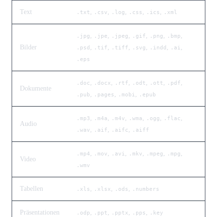
Text
,
,
,
,
,
.txt
.csv
.log
.css
.ics
.xml
,
,
,
,
,
,
.jpg
.jpe
.jpeg
.gif
.png
.bmp
Bilder
,
,
,
,
,
,
.psd
.tif
.tiff
.svg
.indd
.ai
.eps
,
,
,
,
,
,
.doc
.docx
.rtf
.odt
.ott
.pdf
Dokumente
,
,
,
.pub
.pages
.mobi
.epub
,
,
,
,
,
,
.mp3
.m4a
.m4v
.wma
.ogg
.flac
Audio
,
,
,
.wav
.aif
.aifc
.aiff
,
,
,
,
,
,
.mp4
.mov
.avi
.mkv
.mpeg
.mpg
Video
.wmv
Tabellen
,
,
,
.xls
.xlsx
.ods
.numbers
Präsentationen
,
,
,
,
.odp
.ppt
.pptx
.pps
.key