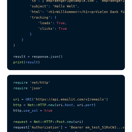
        '
to
'
: 
[
'
empfaenger1@example.com
'
, 
'
empfaenger2@ex
        '
subject
'
: 
'
Hallo Welt
'
,
        '
html
'
: 
'
<h1>Willkommen!</h1><p>Vielen Dank für I
        '
tracking
'
: {
            '
loads
'
: 
True
,
            '
clicks
'
: 
True
        }
    }
)
result 
=
 response.
json
()
print
(
result
)
require
 '
net/http
'
require
 '
json
'
uri
 =
 URI
(
'
https://api.emailit.com/v2/emails
'
)
http
 =
 Net
::
HTTP
.
new
(uri.
host
, uri.
port
)
http.
use_ssl
 =
 true
request
 =
 Net
::
HTTP
::
Post
.
new
(uri)
request[
'
Authorization
'
] 
=
 '
Bearer em_test_51RxCWJ...vS00