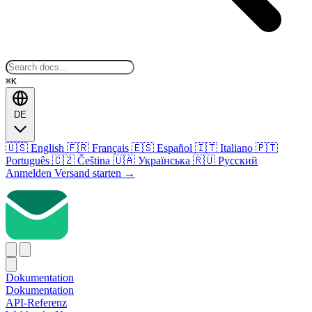
⌘K
DE
🇺🇸
English
🇫🇷
Français
🇪🇸
Español
🇮🇹
Italiano
🇵🇹
Português
🇨🇿
Čeština
🇺🇦
Українська
🇷🇺
Русский
Anmelden
Versand starten
→
Dokumentation
Dokumentation
API-Referenz