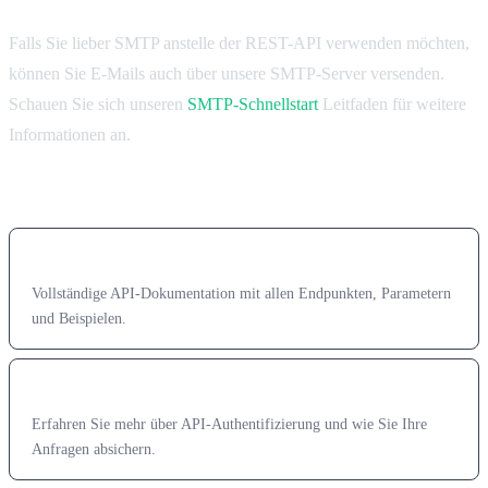
Falls Sie lieber SMTP anstelle der REST-API verwenden möchten,
können Sie E-Mails auch über unsere SMTP-Server versenden.
Schauen Sie sich unseren
SMTP-Schnellstart
Leitfaden für weitere
Informationen an.
Nächste Schritte
API-Referenz
Vollständige API-Dokumentation mit allen Endpunkten, Parametern
und Beispielen.
Authentifizierung
Erfahren Sie mehr über API-Authentifizierung und wie Sie Ihre
Anfragen absichern.