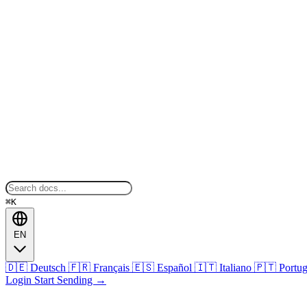
⌘K
EN
🇩🇪
Deutsch
🇫🇷
Français
🇪🇸
Español
🇮🇹
Italiano
🇵🇹
Portu
Login
Start Sending
→