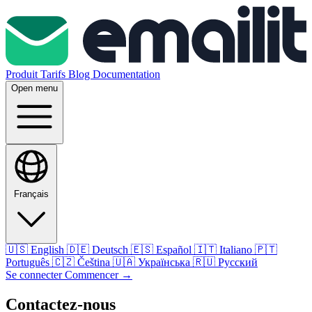
Produit
Tarifs
Blog
Documentation
Open menu
Français
🇺🇸
English
🇩🇪
Deutsch
🇪🇸
Español
🇮🇹
Italiano
🇵🇹
Português
🇨🇿
Čeština
🇺🇦
Українська
🇷🇺
Русский
Se connecter
Commencer
→
Contactez-nous