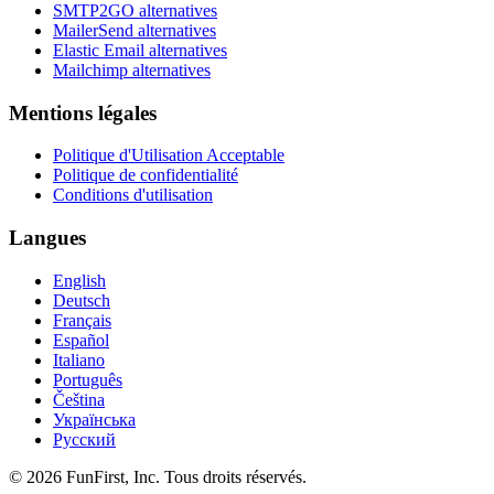
SMTP2GO alternatives
MailerSend alternatives
Elastic Email alternatives
Mailchimp alternatives
Mentions légales
Politique d'Utilisation Acceptable
Politique de confidentialité
Conditions d'utilisation
Langues
English
Deutsch
Français
Español
Italiano
Português
Čeština
Українська
Русский
© 2026 FunFirst, Inc. Tous droits réservés.