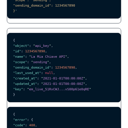
"sending_domain_id": 1234567890
}
'
{
"object"
: 
"
api_key
"
,
"id"
: 
1234567890
,
"name"
: 
"
La Mia Chiave API
"
,
"scope"
: 
"
sending
"
,
"sending_domain_id"
: 
1234567890
,
"last_used_at"
: 
null
,
"created_at"
: 
"
2021-01-01T00:00:00Z
"
,
"updated_at"
: 
"
2021-01-01T00:00:00Z
"
,
"key"
: 
"
em_live_51RxCWJ...vS00p61e0qRE
"
}
{
"error"
: {
"code"
: 
400
,