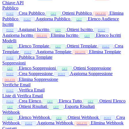
Chiave API
Pubblico
Crea Pubblico
Ottieni Pubblico
Elimina
POST
GET
DELETE
Pubblico
Aggiorna Pubblico
Elenco Audience
POST
GET
Iscritti
Aggiungi Iscritto
Ottieni Iscritto
POST
GET
POST
Aggiorna Iscritto
Elimina Iscritto
Elenco Iscritti
DELETE
GET
Modelli
Elenco Template
Ottieni Template
Crea
GET
GET
POST
Template
Aggiorna Template
Elimina Template
POST
DELETE
Pubblica Template
POST
Soppressioni
Elenco Soppressioni
Ottieni Soppressione
GET
GET
Crea Soppressione
Aggiorna Soppressione
POST
POST
Elimina Soppressione
DELETE
Verifiche Email
Verifica Email
POST
Liste di Verifica Email
Crea Elenco
Elenca Tutto
Ottieni Elenco
POST
GET
GET
Ottieni Risultati
Esporta Risultati
GET
GET
Webhook
Elenco Webhook
Ottieni Webhook
Crea
GET
GET
POST
Webhook
Aggiorna Webhook
Elimina Webhook
POST
DELETE
Contatti