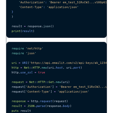
    '
Authorization
'
: 
'
Bearer em_test_51RxCWJ...vS00p61e0q
    '
Content-Type
'
: 
'
application/json
'
}
)
result 
=
 response.
json
()
print
(
result
)
require
 '
net/http
'
require
 '
json
'
uri
 =
 URI
(
'
https://api.emailit.com/v2/api-keys/ak_1234567
http
 =
 Net
::
HTTP
.
new
(uri.
host
, uri.
port
)
http.
use_ssl
 =
 true
request
 =
 Net
::
HTTP
::
Get
.
new
(uri)
request[
'
Authorization
'
] 
=
 '
Bearer em_test_51RxCWJ...vS00
request[
'
Content-Type
'
] 
=
 '
application/json
'
response
 =
 http.
request
(request)
result
 =
 JSON
.
parse
(response.
body
)
puts
 result