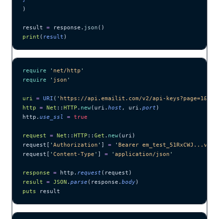
)
result 
=
 response.
json
()
print
(
result
)
require
 '
net/http
'
require
 '
json
'
uri
 =
 URI
(
'
https://api.emailit.com/v2/api-keys?page=1&lim
http
 =
 Net
::
HTTP
.
new
(uri.
host
, uri.
port
)
http.
use_ssl
 =
 true
request
 =
 Net
::
HTTP
::
Get
.
new
(uri)
request[
'
Authorization
'
] 
=
 '
Bearer em_test_51RxCWJ...vS00
request[
'
Content-Type
'
] 
=
 '
application/json
'
response
 =
 http.
request
(request)
result
 =
 JSON
.
parse
(response.
body
)
puts
 result