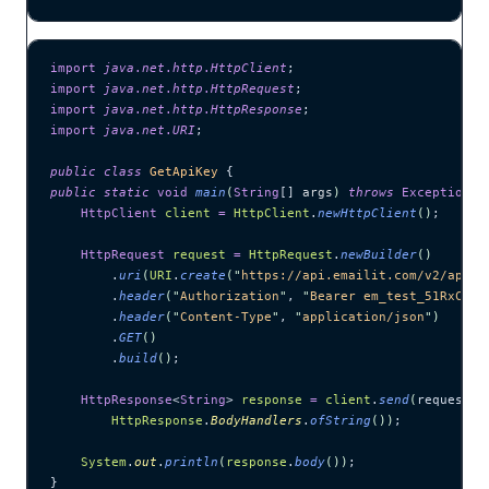
import
 java
.
net
.
http
.
HttpClient
;
import
 java
.
net
.
http
.
HttpRequest
;
import
 java
.
net
.
http
.
HttpResponse
;
import
 java
.
net
.
URI
;
public
 class
 GetApiKey
 {
public
 static
 void
 main
(
String
[] 
args
)
 throws
 Exception
 {
    HttpClient
 client
 =
 HttpClient
.
newHttpClient
()
;
    HttpRequest
 request
 =
 HttpRequest
.
newBuilder
()
        .
uri
(
URI
.
create
(
"
https://api.emailit.com/v2/api-k
        .
header
(
"
Authorization
"
, 
"
Bearer em_test_51RxCWJ.
        .
header
(
"
Content-Type
"
, 
"
application/json
"
)
        .
GET
()
        .
build
()
;
    HttpResponse
<
String
> 
response
 =
 client
.
send
(
request, 
        HttpResponse
.
BodyHandlers
.
ofString
())
;
    System
.
out
.
println
(
response
.
body
())
;
}