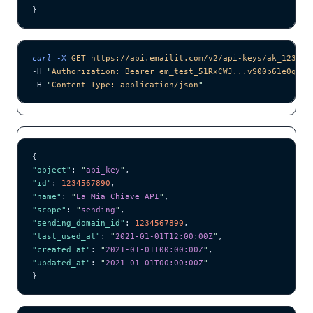
}
curl
 -X
 GET
 https://api.emailit.com/v2/api-keys/ak_123456
-H 
"
Authorization: Bearer em_test_51RxCWJ...vS00p61e0qRE
"
-H 
"
Content-Type: application/json
"
{
"object"
: 
"
api_key
"
,
"id"
: 
1234567890
,
"name"
: 
"
La Mia Chiave API
"
,
"scope"
: 
"
sending
"
,
"sending_domain_id"
: 
1234567890
,
"last_used_at"
: 
"
2021-01-01T12:00:00Z
"
,
"created_at"
: 
"
2021-01-01T00:00:00Z
"
,
"updated_at"
: 
"
2021-01-01T00:00:00Z
"
}