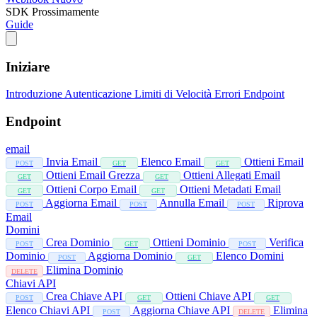
SDK
Prossimamente
Guide
Iniziare
Introduzione
Autenticazione
Limiti di Velocità
Errori
Endpoint
Endpoint
email
Invia Email
Elenco Email
Ottieni Email
POST
GET
GET
Ottieni Email Grezza
Ottieni Allegati Email
GET
GET
Ottieni Corpo Email
Ottieni Metadati Email
GET
GET
Aggiorna Email
Annulla Email
Riprova
POST
POST
POST
Email
Domini
Crea Dominio
Ottieni Dominio
Verifica
POST
GET
POST
Dominio
Aggiorna Dominio
Elenco Domini
POST
GET
Elimina Dominio
DELETE
Chiavi API
Crea Chiave API
Ottieni Chiave API
POST
GET
GET
Elenco Chiavi API
Aggiorna Chiave API
Elimina
POST
DELETE