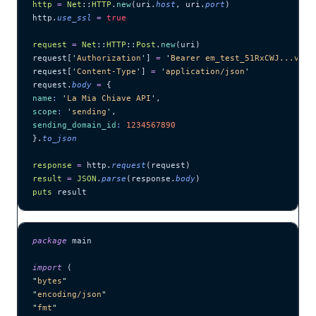
http
 =
 Net
::
HTTP
.
new
(uri.
host
, uri.
port
)
http.
use_ssl
 =
 true
request
 =
 Net
::
HTTP
::
Post
.
new
(uri)
request[
'
Authorization
'
] 
=
 '
Bearer em_test_51RxCWJ...vS00
request[
'
Content-Type
'
] 
=
 '
application/json
'
request.
body
 =
 {
name
:
 '
La Mia Chiave API
'
,
scope
:
 '
sending
'
,
sending_domain_id
:
 1234567890
}.
to_json
response
 =
 http.
request
(request)
result
 =
 JSON
.
parse
(response.
body
)
puts
 result
package
 main
import
 (
"
bytes
"
"
encoding/json
"
"
fmt
"