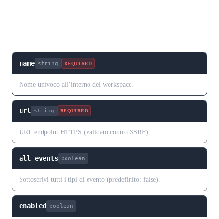
Corpo della Richiesta
name
string
REQUIRED
Nome univoco all’interno del workspace.
url
string
REQUIRED
URL endpoint HTTPS (validato contro SSRF).
all_events
boolean
Sottoscrivi tutti i tipi di evento (predefinito: false).
enabled
boolean