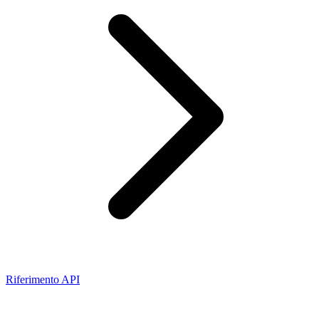
Riferimento API