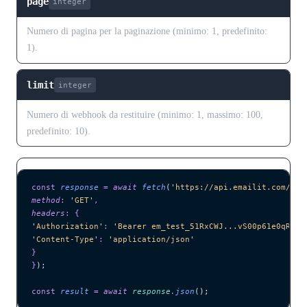
page
integer
Numero di pagina per la paginazione (minimo: 1, predefinito:
1).
limit
integer
Numero di webhook da restituire (minimo: 1, massimo: 100,
predefinito: 10).
const
 response
 =
 await 
fetch
(
'
https://api.emailit.com/v2/
method
:
 '
GET
'
,
headers
:
 {
'
Authorization
'
:
 '
Bearer em_test_51RxCWJ...vS00p61e0qRE
'
,
'
Content-Type
'
:
 '
application/json
'
}
}
);
const
 result
 =
 await 
response
.
json
();