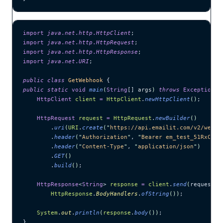
import
 java
.
net
.
http
.
HttpClient
;
import
 java
.
net
.
http
.
HttpRequest
;
import
 java
.
net
.
http
.
HttpResponse
;
import
 java
.
net
.
URI
;
public
 class
 GetWebhook
 {
public
 static
 void
 main
(
String
[] 
args
)
 throws
 Exception
 {
    HttpClient
 client
 =
 HttpClient
.
newHttpClient
()
;
    HttpRequest
 request
 =
 HttpRequest
.
newBuilder
()
        .
uri
(
URI
.
create
(
"
https://api.emailit.com/v2/webho
        .
header
(
"
Authorization
"
, 
"
Bearer em_test_51RxCWJ.
        .
header
(
"
Content-Type
"
, 
"
application/json
"
)
        .
GET
()
        .
build
()
;
    HttpResponse
<
String
> 
response
 =
 client
.
send
(
request, 
        HttpResponse
.
BodyHandlers
.
ofString
())
;
    System
.
out
.
println
(
response
.
body
())
;
}