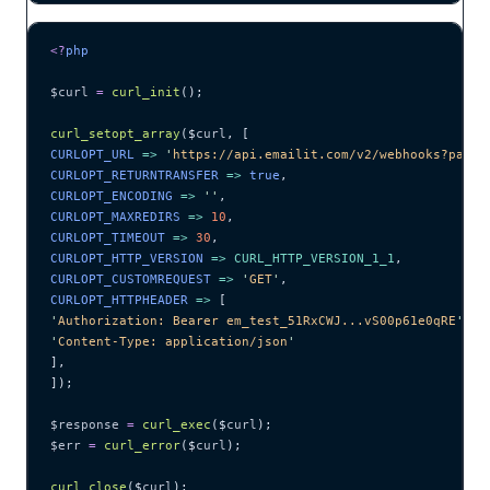
<?
php
$curl
 =
 curl_init
();
curl_setopt_array
($
curl
,
 [
CURLOPT_URL 
=>
 '
https://api.emailit.com/v2/webhooks?page=
CURLOPT_RETURNTRANSFER 
=>
 true
,
CURLOPT_ENCODING 
=>
 ''
,
CURLOPT_MAXREDIRS 
=>
 10
,
CURLOPT_TIMEOUT 
=>
 30
,
CURLOPT_HTTP_VERSION 
=>
 CURL_HTTP_VERSION_1_1
,
CURLOPT_CUSTOMREQUEST 
=>
 '
GET
'
,
CURLOPT_HTTPHEADER 
=>
 [
'
Authorization: Bearer em_test_51RxCWJ...vS00p61e0qRE
'
,
'
Content-Type: application/json
'
],
]);
$response
 =
 curl_exec
($
curl
);
$err
 =
 curl_error
($
curl
);
curl_close
($
curl
);