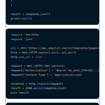
}
)
result 
=
 response.
json
()
print
(
result
)
require
 '
net/http
'
require
 '
json
'
uri
 =
 URI
(
'
https://api.emailit.com/v2/templates?page=1&pe
http
 =
 Net
::
HTTP
.
new
(uri.
host
, uri.
port
)
http.
use_ssl
 =
 true
request
 =
 Net
::
HTTP
::
Get
.
new
(uri)
request[
'
Authorization
'
] 
=
 '
Bearer em_test_51RxCWJ...vS00
request[
'
Content-Type
'
] 
=
 '
application/json
'
response
 =
 http.
request
(request)
result
 =
 JSON
.
parse
(response.
body
)
puts
 result