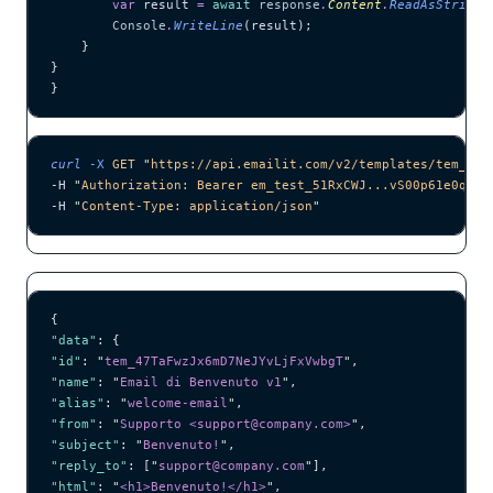
        var
 result 
=
 await
 response
.
Content
.
ReadAsStringA
        Console
.
WriteLine
(result);
    }
}
}
curl
 -X
 GET
 "
https://api.emailit.com/v2/templates/tem_47T
-H 
"
Authorization: Bearer em_test_51RxCWJ...vS00p61e0qRE
"
-H 
"
Content-Type: application/json
"
{
"data"
: {
"id"
: 
"
tem_47TaFwzJx6mD7NeJYvLjFxVwbgT
"
,
"name"
: 
"
Email di Benvenuto v1
"
,
"alias"
: 
"
welcome-email
"
,
"from"
: 
"
Supporto <support@company.com>
"
,
"subject"
: 
"
Benvenuto!
"
,
"reply_to"
: [
"
support@company.com
"
],
"html"
: 
"
<h1>Benvenuto!</h1>
"
,