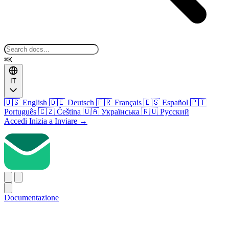
⌘K
IT
🇺🇸
English
🇩🇪
Deutsch
🇫🇷
Français
🇪🇸
Español
🇵🇹
Português
🇨🇿
Čeština
🇺🇦
Українська
🇷🇺
Русский
Accedi
Inizia a Inviare
→
Documentazione