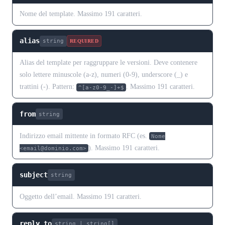
Nome del template. Massimo 191 caratteri.
alias
string
REQUIRED
Alias del template per raggruppare le versioni. Deve contenere
solo lettere minuscole (a-z), numeri (0-9), underscore (_) e
trattini (-). Pattern:
. Massimo 191 caratteri.
^[a-z0-9_-]+$
from
string
Indirizzo email mittente in formato RFC (es.
Nome
). Massimo 191 caratteri.
<email@dominio.com>
subject
string
Oggetto dell’email. Massimo 191 caratteri.
reply_to
string | string[]