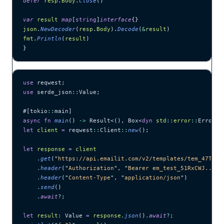
defer
 resp
.
Body
.
Close
()
var
 result
 map
[
string
]
interface
{}
json
.
NewDecoder
(
resp
.
Body
).
Decode
(
&
result
)
fmt
.
Println
(
result
)
}
use
 reqwest;
use
 serde_json
::
Value;
#[tokio
::
main]
async
 fn
 main
() 
->
 Result<(), Box<
dyn
 std
::
error
::
Error>>
let
 client
 =
 reqwest
::
Client
::
new
();
let
 response
 =
 client
    .
get
(
"
https://api.emailit.com/v2/templates/tem_47TaFw
    .
header
(
"
Authorization
"
, 
"
Bearer em_test_51RxCWJ...vS
    .
header
(
"
Content-Type
"
, 
"
application/json
"
)
    .
send
()
    .
await
?
;
let
 result
:
 Value 
=
 response
.
json
()
.
await
?
;