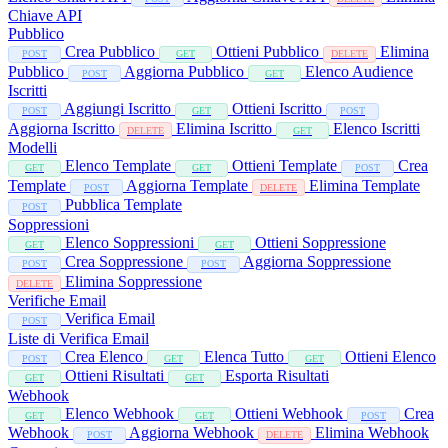
Chiave API
Pubblico
Crea Pubblico
Ottieni Pubblico
Elimina
POST
GET
DELETE
Pubblico
Aggiorna Pubblico
Elenco Audience
POST
GET
Iscritti
Aggiungi Iscritto
Ottieni Iscritto
POST
GET
POST
Aggiorna Iscritto
Elimina Iscritto
Elenco Iscritti
DELETE
GET
Modelli
Elenco Template
Ottieni Template
Crea
GET
GET
POST
Template
Aggiorna Template
Elimina Template
POST
DELETE
Pubblica Template
POST
Soppressioni
Elenco Soppressioni
Ottieni Soppressione
GET
GET
Crea Soppressione
Aggiorna Soppressione
POST
POST
Elimina Soppressione
DELETE
Verifiche Email
Verifica Email
POST
Liste di Verifica Email
Crea Elenco
Elenca Tutto
Ottieni Elenco
POST
GET
GET
Ottieni Risultati
Esporta Risultati
GET
GET
Webhook
Elenco Webhook
Ottieni Webhook
Crea
GET
GET
POST
Webhook
Aggiorna Webhook
Elimina Webhook
POST
DELETE