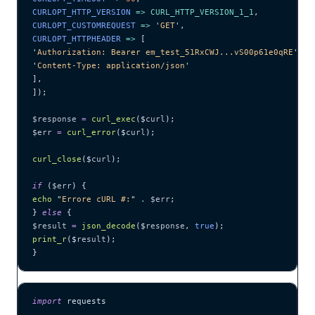
CURLOPT_HTTP_VERSION 
=>
 CURL_HTTP_VERSION_1_1
,
CURLOPT_CUSTOMREQUEST 
=>
 '
GET
'
,
CURLOPT_HTTPHEADER 
=>
 [
'
Authorization: Bearer em_test_51RxCWJ...vS00p61e0qRE
'
,
'
Content-Type: application/json
'
],
]);
$response
 =
 curl_exec
($
curl
);
$err
 =
 curl_error
($
curl
);
curl_close
($
curl
);
if
 (
$err
) {
echo
 "
Errore cURL #:
"
 .
 $err
;
} 
else
 {
$result
 =
 json_decode
($
response
,
 true
);
print_r
($
result
);
}
import
 requests