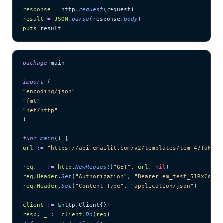
response
 =
 http.
request
(request)
result
 =
 JSON
.
parse
(response.
body
)
puts
 result
package
 main
import
 (
"
encoding/json
"
"
fmt
"
"
net/http
"
)
func
 main
() {
url
 :=
 "
https://api.emailit.com/v2/templates/tem_47TaFwzJ
req
, 
_
 :=
 http
.
NewRequest
(
"
GET
"
, 
url
, 
nil
)
req
.
Header
.
Set
(
"
Authorization
"
, 
"
Bearer em_test_51RxCWJ..
req
.
Header
.
Set
(
"
Content-Type
"
, 
"
application/json
"
)
client
 :=
 &
http.Client{}
resp
, 
_
 :=
 client
.
Do
(
req
)