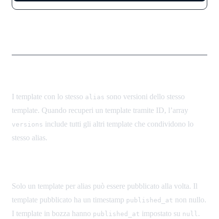
Concetti Chiave
Raggruppamento per Alias
I template con lo stesso
sono versioni dello stesso
alias
template. Quando recuperi un template tramite ID, l’array
include tutti gli altri template che condividono lo
versions
stesso alias.
Pubblicazione
Solo un template per alias può essere pubblicato alla volta. Il
template pubblicato ha un timestamp
non nullo.
published_at
I template in bozza hanno
impostato su
.
published_at
null