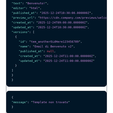
"text"
: 
"
Benvenuto!
"
,
"editor"
: 
"
html
"
,
"published_at"
: 
"
2025-12-24T10:30:00.000000Z
"
,
"preview_url"
: 
"
https://cdn.company.com/previews/welcome.
"created_at"
: 
"
2025-12-24T09:00:00.000000Z
"
,
"updated_at"
: 
"
2025-12-24T10:30:00.000000Z
"
,
"versions"
: [
  {
    "id"
: 
"
tem_anotherOidHere123456789
"
,
    "name"
: 
"
Email di Benvenuto v2
"
,
    "published_at"
: 
null
,
    "created_at"
: 
"
2025-12-24T11:00:00.000000Z
"
,
    "updated_at"
: 
"
2025-12-24T11:00:00.000000Z
"
  }
]
}
}
{
"message"
: 
"
Template non trovato
"
}