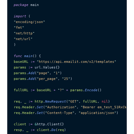
package
 main
import
 (
"
encoding/json
"
"
fmt
"
"
net/http
"
"
net/url
"
)
func
 main
() {
baseURL
 :=
 "
https://api.emailit.com/v2/templates
"
params
 :=
 url.Values{}
params
.
Add
(
"
page
"
, 
"
1
"
)
params
.
Add
(
"
per_page
"
, 
"
25
"
)
fullURL
 :=
 baseURL
 +
 "
?
"
 +
 params
.
Encode
()
req
, 
_
 :=
 http
.
NewRequest
(
"
GET
"
, 
fullURL
, 
nil
)
req
.
Header
.
Set
(
"
Authorization
"
, 
"
Bearer em_test_51RxCWJ..
req
.
Header
.
Set
(
"
Content-Type
"
, 
"
application/json
"
)
client
 :=
 &
http.Client{}
resp
, 
_
 :=
 client
.
Do
(
req
)