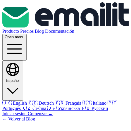
Producto
Precios
Blog
Documentación
Open menu
Español
🇺🇸
English
🇩🇪
Deutsch
🇫🇷
Français
🇮🇹
Italiano
🇵🇹
Português
🇨🇿
Čeština
🇺🇦
Українська
🇷🇺
Русский
Iniciar sesión
Comenzar
→
← Volver al Blog