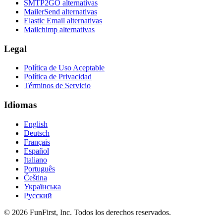
SMTP2GO alternativas
MailerSend alternativas
Elastic Email alternativas
Mailchimp alternativas
Legal
Política de Uso Aceptable
Política de Privacidad
Términos de Servicio
Idiomas
English
Deutsch
Français
Español
Italiano
Português
Čeština
Українська
Русский
© 2026 FunFirst, Inc. Todos los derechos reservados.