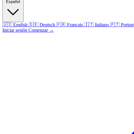
Español
🇺🇸
English
🇩🇪
Deutsch
🇫🇷
Français
🇮🇹
Italiano
🇵🇹
Portug
Iniciar sesión
Comenzar
→