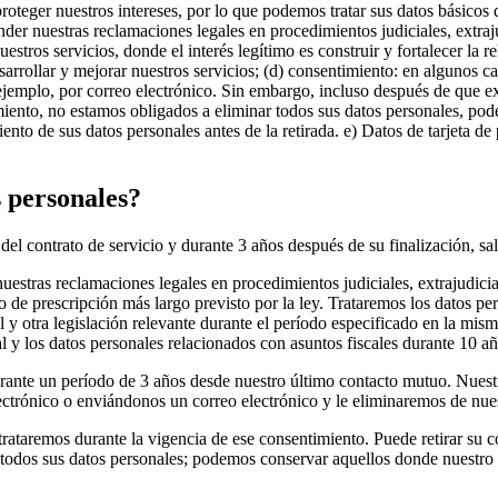
roteger nuestros intereses, por lo que podemos tratar sus datos básicos
ender nuestras reclamaciones legales en procedimientos judiciales, extraj
estros servicios, donde el interés legítimo es construir y fortalecer la r
esarrollar y mejorar nuestros servicios; (d) consentimiento: en algunos 
jemplo, por correo electrónico. Sin embargo, incluso después de que ex
miento, no estamos obligados a eliminar todos sus datos personales, pod
tamiento de sus datos personales antes de la retirada. e) Datos de tarjet
 personales?
l contrato de servicio y durante 3 años después de su finalización, sal
nuestras reclamaciones legales en procedimientos judiciales, extrajudici
zo de prescripción más largo previsto por la ley. Trataremos los datos pe
cal y otra legislación relevante durante el período especificado en la m
l y los datos personales relacionados con asuntos fiscales durante 10 añ
urante un período de 3 años desde nuestro último contacto mutuo. Nuestro
lectrónico o enviándonos un correo electrónico y le eliminaremos de nue
s trataremos durante la vigencia de ese consentimiento. Puede retirar 
 todos sus datos personales; podemos conservar aquellos donde nuestro in