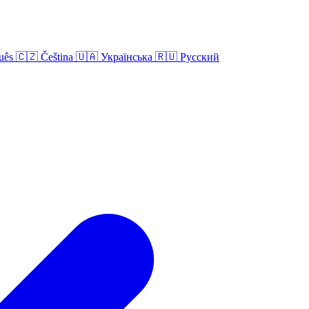
uês
🇨🇿
Čeština
🇺🇦
Українська
🇷🇺
Русский