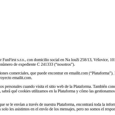
 FunFirst s.r.o., con domicilio social en Na louži 258/13, Vršovice, 10
el número de expediente C 241333 (“nosotros”).
es comerciales, que puede encontrar en emailit.com (“Plataforma”). Pue
royecto emailit.com.
tos personales cuando visita el sitio web de la Plataforma. También con
ás, sabrá qué cookies utilizamos en la Plataforma y cómo las gestionamo
ue se le envían a través de nuestra Plataforma, encontrará toda la infor
solo les asistimos en el envío de los mensajes, pero no somos el respons