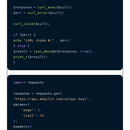
$response
 =
 curl_exec
($
curl
);
$err
 =
 curl_error
($
curl
);
curl_close
($
curl
);
if
 (
$err
) {
echo
 "
cURL chyba #:
"
 .
 $err
;
} 
else
 {
$result
 =
 json_decode
($
response
,
 true
);
print_r
($
result
);
}
import
 requests
response 
=
 requests.
get
(
'
https://api.emailit.com/v2/api-keys
'
,
params
=
{
    '
page
'
: 
1
,
    '
limit
'
: 
10
}
,
headers
=
{