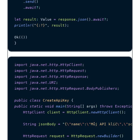
    .
send
()
    .
await
?
;
let
 result
:
 Value 
=
 response
.
json
()
.
await
?
;
println!
(
"
{:?}
"
, 
result
);
Ok(())
}
import
 java
.
net
.
http
.
HttpClient
;
import
 java
.
net
.
http
.
HttpRequest
;
import
 java
.
net
.
http
.
HttpResponse
;
import
 java
.
net
.
URI
;
import
 java
.
net
.
http
.
HttpRequest
.
BodyPublishers
;
public
 class
 CreateApiKey
 {
public
 static
 void
 main
(
String
[] 
args
)
 throws
 Exception
 {
    HttpClient
 client
 =
 HttpClient
.
newHttpClient
()
;
    String
 jsonBody
 =
 "
{
\"
name
\"
:
\"
Můj API klíč
\"
,
\"
scope
    HttpRequest
 request
 =
 HttpRequest
.
newBuilder
()