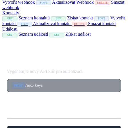
Vytvořit webhook
Aktualizovat Webhook
Smazat
POST
DELETE
webhook
Kontakty
Seznam kontaktů
Získat kontakt
Vytvořit
GET
GET
POST
kontakt
Aktualizovat kontakt
Smazat kontakt
POST
DELETE
Události
Seznam událostí
Získat událost
GET
GET
Vytvoření API klíče
Vygenerujte nový API klíč pro autentizaci.
/api-keys
POST
Tělo požadavku