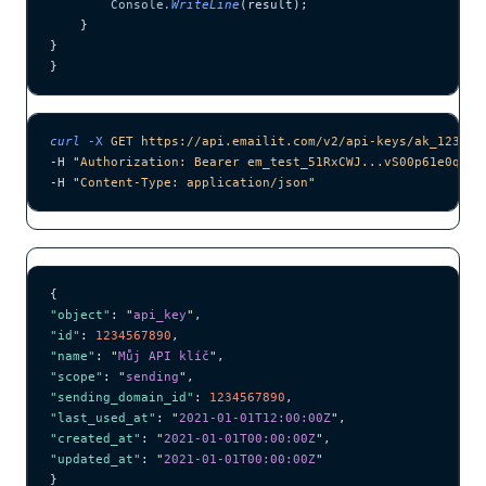
        Console
.
WriteLine
(result);
    }
}
}
curl
 -X
 GET
 https://api.emailit.com/v2/api-keys/ak_123456
-H 
"
Authorization: Bearer em_test_51RxCWJ...vS00p61e0qRE
"
-H 
"
Content-Type: application/json
"
{
"object"
: 
"
api_key
"
,
"id"
: 
1234567890
,
"name"
: 
"
Můj API klíč
"
,
"scope"
: 
"
sending
"
,
"sending_domain_id"
: 
1234567890
,
"last_used_at"
: 
"
2021-01-01T12:00:00Z
"
,
"created_at"
: 
"
2021-01-01T00:00:00Z
"
,
"updated_at"
: 
"
2021-01-01T00:00:00Z
"
}