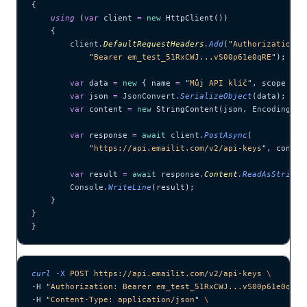
{
    using
 (
var
 client 
=
 new
 HttpClient())
    {
        client
.
DefaultRequestHeaders
.
Add
(
"
Authorization
"
,
            "
Bearer em_test_51RxCWJ...vS00p61e0qRE
"
);
        var
 data 
=
 new
 { name 
=
 "
Můj API klíč
"
, scope 
=
 "
        var
 json 
=
 JsonConvert
.
SerializeObject
(data);
        var
 content 
=
 new
 StringContent(json, 
Encoding
.
UT
        var
 response 
=
 await
 client
.
PostAsync
(
            "
https://api.emailit.com/v2/api-keys
"
, conten
        var
 result 
=
 await
 response
.
Content
.
ReadAsStringA
        Console
.
WriteLine
(result);
    }
}
}
curl
 -X
 POST
 https://api.emailit.com/v2/api-keys
 \
-H 
"
Authorization: Bearer em_test_51RxCWJ...vS00p61e0qRE
"
-H 
"
Content-Type: application/json
"
 \