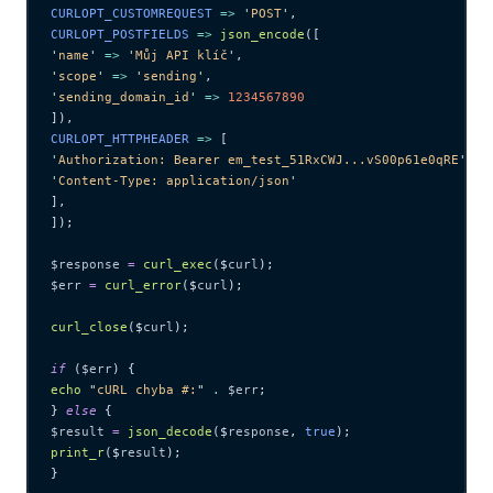
CURLOPT_CUSTOMREQUEST 
=>
 '
POST
'
,
CURLOPT_POSTFIELDS 
=>
 json_encode
([
'
name
'
 =>
 '
Můj API klíč
'
,
'
scope
'
 =>
 '
sending
'
,
'
sending_domain_id
'
 =>
 1234567890
]),
CURLOPT_HTTPHEADER 
=>
 [
'
Authorization: Bearer em_test_51RxCWJ...vS00p61e0qRE
'
,
'
Content-Type: application/json
'
],
]);
$response
 =
 curl_exec
($
curl
);
$err
 =
 curl_error
($
curl
);
curl_close
($
curl
);
if
 (
$err
) {
echo
 "
cURL chyba #:
"
 .
 $err
;
} 
else
 {
$result
 =
 json_decode
($
response
,
 true
);
print_r
($
result
);
}