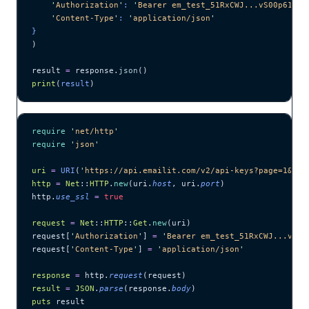
    '
Authorization
'
: 
'
Bearer em_test_51RxCWJ...vS00p61e0q
    '
Content-Type
'
: 
'
application/json
'
}
)
result 
=
 response.
json
()
print
(
result
)
require
 '
net/http
'
require
 '
json
'
uri
 =
 URI
(
'
https://api.emailit.com/v2/api-keys?page=1&lim
http
 =
 Net
::
HTTP
.
new
(uri.
host
, uri.
port
)
http.
use_ssl
 =
 true
request
 =
 Net
::
HTTP
::
Get
.
new
(uri)
request[
'
Authorization
'
] 
=
 '
Bearer em_test_51RxCWJ...vS00
request[
'
Content-Type
'
] 
=
 '
application/json
'
response
 =
 http.
request
(request)
result
 =
 JSON
.
parse
(response.
body
)
puts
 result