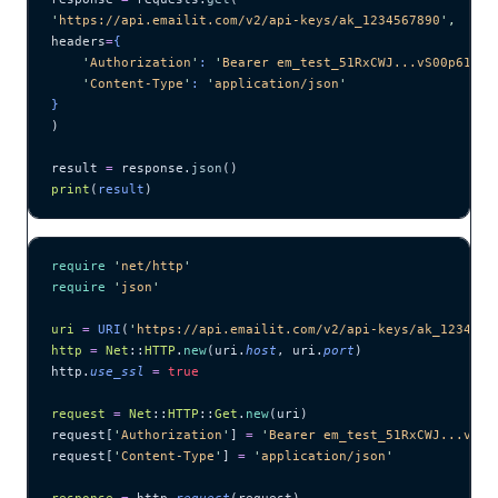
'
https://api.emailit.com/v2/api-keys/ak_1234567890
'
,
headers
=
{
    '
Authorization
'
: 
'
Bearer em_test_51RxCWJ...vS00p61e0q
    '
Content-Type
'
: 
'
application/json
'
}
)
result 
=
 response.
json
()
print
(
result
)
require
 '
net/http
'
require
 '
json
'
uri
 =
 URI
(
'
https://api.emailit.com/v2/api-keys/ak_1234567
http
 =
 Net
::
HTTP
.
new
(uri.
host
, uri.
port
)
http.
use_ssl
 =
 true
request
 =
 Net
::
HTTP
::
Get
.
new
(uri)
request[
'
Authorization
'
] 
=
 '
Bearer em_test_51RxCWJ...vS00
request[
'
Content-Type
'
] 
=
 '
application/json
'
response
 =
 http.
request
(request)