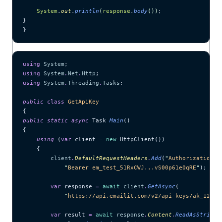
    System
.
out
.
println
(
response
.
body
())
;
}
}
using
 System
;
using
 System
.
Net
.
Http
;
using
 System
.
Threading
.
Tasks
;
public
 class
 GetApiKey
{
public
 static
 async
 Task 
Main
()
{
    using
 (
var
 client 
=
 new
 HttpClient())
    {
        client
.
DefaultRequestHeaders
.
Add
(
"
Authorization
"
,
            "
Bearer em_test_51RxCWJ...vS00p61e0qRE
"
);
        var
 response 
=
 await
 client
.
GetAsync
(
            "
https://api.emailit.com/v2/api-keys/ak_12345
        var
 result 
=
 await
 response
.
Content
.
ReadAsStringA