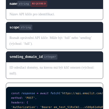
name
string
REQUIRED
Název API klíče pro identifikaci.
scope
string
Rozsah oprávnění API klíče. Může být ‘full’ nebo ‘sending’
(výchozí: ‘full’).
sending_domain_id
integer
ID odesílací domény, na kterou má být klíč omezen (výchozí:
null).
const
 response
 =
 await 
fetch
(
'
https://api.emailit.com/v2/
method
:
 '
POST
'
,
headers
:
 {
'
Authorization
'
:
 '
Bearer em_test_51RxCWJ...vS00p61e0qRE
'
,