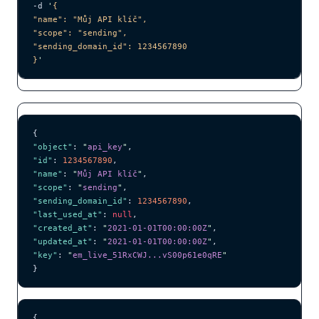
-d 
'
{
"name": "Můj API klíč",
"scope": "sending",
"sending_domain_id": 1234567890
}
'
{
"object"
: 
"
api_key
"
,
"id"
: 
1234567890
,
"name"
: 
"
Můj API klíč
"
,
"scope"
: 
"
sending
"
,
"sending_domain_id"
: 
1234567890
,
"last_used_at"
: 
null
,
"created_at"
: 
"
2021-01-01T00:00:00Z
"
,
"updated_at"
: 
"
2021-01-01T00:00:00Z
"
,
"key"
: 
"
em_live_51RxCWJ...vS00p61e0qRE
"
}
{