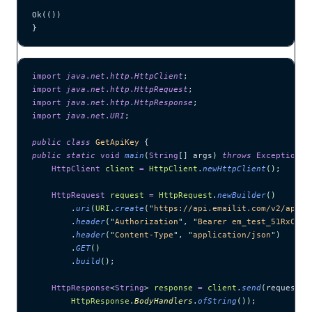
Ok(())
}
import
 java
.
net
.
http
.
HttpClient
;
import
 java
.
net
.
http
.
HttpRequest
;
import
 java
.
net
.
http
.
HttpResponse
;
import
 java
.
net
.
URI
;
public
 class
 GetApiKey
 {
public
 static
 void
 main
(
String
[] 
args
)
 throws
 Exception
 {
    HttpClient
 client
 =
 HttpClient
.
newHttpClient
()
;
    HttpRequest
 request
 =
 HttpRequest
.
newBuilder
()
        .
uri
(
URI
.
create
(
"
https://api.emailit.com/v2/api-k
        .
header
(
"
Authorization
"
, 
"
Bearer em_test_51RxCWJ.
        .
header
(
"
Content-Type
"
, 
"
application/json
"
)
        .
GET
()
        .
build
()
;
    HttpResponse
<
String
> 
response
 =
 client
.
send
(
request, 
        HttpResponse
.
BodyHandlers
.
ofString
())
;