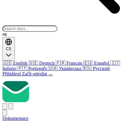
⌘K
CS
🇺🇸
English
🇩🇪
Deutsch
🇫🇷
Français
🇪🇸
Español
🇮🇹
Italiano
🇵🇹
Português
🇺🇦
Українська
🇷🇺
Русский
Přihlášení
Začít odesílat
→
Dokumentace