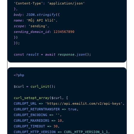
'
Content-Type
'
:
 '
application/json
'
},
body
:
 JSON
.
stringify
(
{
name
:
 '
Můj API klíč
'
,
scope
:
 '
sending
'
,
sending_domain_id
:
 1234567890
}
)
}
);
const
 result
 =
 await 
response
.
json
();
<?
php
$curl
 =
 curl_init
();
curl_setopt_array
($
curl
,
 [
CURLOPT_URL 
=>
 '
https://api.emailit.com/v2/api-keys
'
,
CURLOPT_RETURNTRANSFER 
=>
 true
,
CURLOPT_ENCODING 
=>
 ''
,
CURLOPT_MAXREDIRS 
=>
 10
,
CURLOPT_TIMEOUT 
=>
 30
,
CURLOPT_HTTP_VERSION 
=>
 CURL_HTTP_VERSION_1_1
,