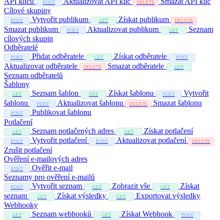
API klíčů
Aktualizovat API klíč
Smazat API klíč
POST
DELETE
Cílové skupiny
Vytvořit publikum
Získat publikum
POST
GET
DELETE
Smazat publikum
Aktualizovat publikum
Seznam
POST
GET
cílových skupin
Odběratelé
Přidat odběratele
Získat odběratele
POST
GET
POST
Aktualizovat odběratele
Smazat odběratele
DELETE
GET
Seznam odběratelů
Šablony
Seznam šablon
Získat šablonu
Vytvořit
GET
GET
POST
šablonu
Aktualizovat šablonu
Smazat šablonu
POST
DELETE
Publikovat šablonu
POST
Potlačení
Seznam potlačených adres
Získat potlačení
GET
GET
Vytvořit potlačení
Aktualizovat potlačení
POST
POST
DELETE
Zrušit potlačení
Ověření e-mailových adres
Ověřit e-mail
POST
Seznamy pro ověření e-mailů
Vytvořit seznam
Zobrazit vše
Získat
POST
GET
GET
seznam
Získat výsledky
Exportovat výsledky
GET
GET
Webhooky
Seznam webhooků
Získat Webhook
GET
GET
POST