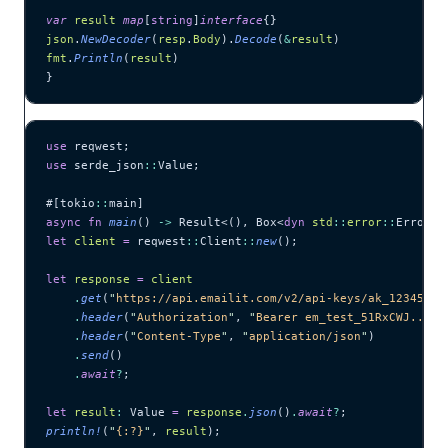
var
 result
 map
[
string
]
interface
{}
json
.
NewDecoder
(
resp
.
Body
).
Decode
(
&
result
)
fmt
.
Println
(
result
)
}
use
 reqwest;
use
 serde_json
::
Value;
#[tokio
::
main]
async
 fn
 main
() 
->
 Result<(), Box<
dyn
 std
::
error
::
Error>>
let
 client
 =
 reqwest
::
Client
::
new
();
let
 response
 =
 client
    .
get
(
"
https://api.emailit.com/v2/api-keys/ak_12345678
    .
header
(
"
Authorization
"
, 
"
Bearer em_test_51RxCWJ...vS
    .
header
(
"
Content-Type
"
, 
"
application/json
"
)
    .
send
()
    .
await
?
;
let
 result
:
 Value 
=
 response
.
json
()
.
await
?
;
println!
(
"
{:?}
"
, 
result
);