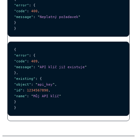
"error"
: {
"code"
: 
400
,
"message"
: 
"
Neplatný požadavek
"
}
}
{
"error"
: {
"code"
: 
409
,
"message"
: 
"
API klíč již existuje
"
},
"existing"
: {
"object"
: 
"
api_key
"
,
"id"
: 
1234567890
,
"name"
: 
"
Můj API klíč
"
}
}