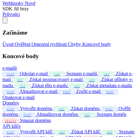
Webhooky
Nové
SDK
Již brzy
Průvodci
Začínáme
Úvod
Ověření
Omezení rychlosti
Chyby
Koncové body
Koncové body
e-mailů
Odeslat e-mail
Seznam e-mailů
Získat e-
POST
GET
GET
mail
Získat nezpracovaný e-mail
Získat přílohy e-
GET
GET
mailu
Získat tělo e-mailu
Získat metadata e-mailu
GET
GET
Aktualizovat e-mail
Zrušit e-mail
POST
POST
POST
Opakovat e-mail
Domény
Vytvořit doménu
Získat doménu
Ověřit
POST
GET
POST
doménu
Aktualizovat doménu
Seznam domén
POST
GET
Smazat doménu
DELETE
API klíče
Vytvořit API klíč
Získat API klíč
Seznam
POST
GET
GET