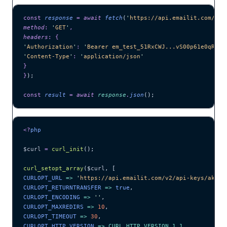
const
 response
 =
 await 
fetch
(
'
https://api.emailit.com/v2/
method
:
 '
GET
'
,
headers
:
 {
'
Authorization
'
:
 '
Bearer em_test_51RxCWJ...vS00p61e0qRE
'
,
'
Content-Type
'
:
 '
application/json
'
}
}
);
const
 result
 =
 await 
response
.
json
();
<?
php
$curl
 =
 curl_init
();
curl_setopt_array
($
curl
,
 [
CURLOPT_URL 
=>
 '
https://api.emailit.com/v2/api-keys/ak_12
CURLOPT_RETURNTRANSFER 
=>
 true
,
CURLOPT_ENCODING 
=>
 ''
,
CURLOPT_MAXREDIRS 
=>
 10
,
CURLOPT_TIMEOUT 
=>
 30
,
CURLOPT_HTTP_VERSION 
=>
 CURL_HTTP_VERSION_1_1
,