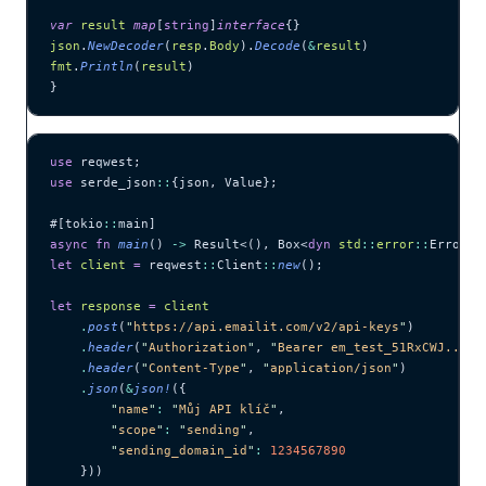
var
 result
 map
[
string
]
interface
{}
json
.
NewDecoder
(
resp
.
Body
).
Decode
(
&
result
)
fmt
.
Println
(
result
)
}
use
 reqwest;
use
 serde_json
::
{json, Value};
#[tokio
::
main]
async
 fn
 main
() 
->
 Result<(), Box<
dyn
 std
::
error
::
Error>>
let
 client
 =
 reqwest
::
Client
::
new
();
let
 response
 =
 client
    .
post
(
"
https://api.emailit.com/v2/api-keys
"
)
    .
header
(
"
Authorization
"
, 
"
Bearer em_test_51RxCWJ...vS
    .
header
(
"
Content-Type
"
, 
"
application/json
"
)
    .
json
(
&
json!
({
        "
name
"
:
 "
Můj API klíč
"
,
        "
scope
"
:
 "
sending
"
,
        "
sending_domain_id
"
:
 1234567890
    }))