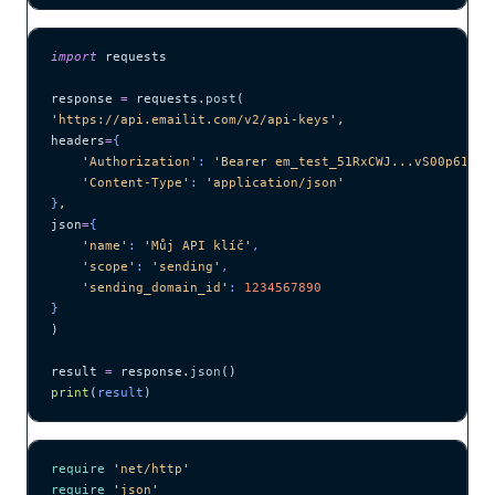
import
 requests
response 
=
 requests.
post
(
'
https://api.emailit.com/v2/api-keys
'
,
headers
=
{
    '
Authorization
'
: 
'
Bearer em_test_51RxCWJ...vS00p61e0q
    '
Content-Type
'
: 
'
application/json
'
}
,
json
=
{
    '
name
'
: 
'
Můj API klíč
'
,
    '
scope
'
: 
'
sending
'
,
    '
sending_domain_id
'
: 
1234567890
}
)
result 
=
 response.
json
()
print
(
result
)
require
 '
net/http
'
require
 '
json
'