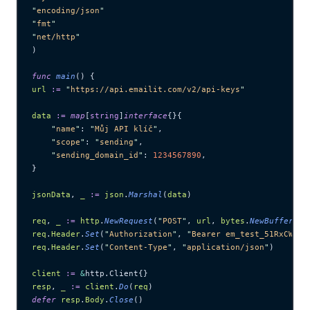
"
encoding/json
"
"
fmt
"
"
net/http
"
)
func
 main
() {
url
 :=
 "
https://api.emailit.com/v2/api-keys
"
data
 :=
 map
[
string
]
interface
{}{
    "
name
"
: 
"
Můj API klíč
"
,
    "
scope
"
: 
"
sending
"
,
    "
sending_domain_id
"
: 
1234567890
,
}
jsonData
, 
_
 :=
 json
.
Marshal
(
data
)
req
, 
_
 :=
 http
.
NewRequest
(
"
POST
"
, 
url
, 
bytes
.
NewBuffer
(
js
req
.
Header
.
Set
(
"
Authorization
"
, 
"
Bearer em_test_51RxCWJ..
req
.
Header
.
Set
(
"
Content-Type
"
, 
"
application/json
"
)
client
 :=
 &
http.Client{}
resp
, 
_
 :=
 client
.
Do
(
req
)
defer
 resp
.
Body
.
Close
()