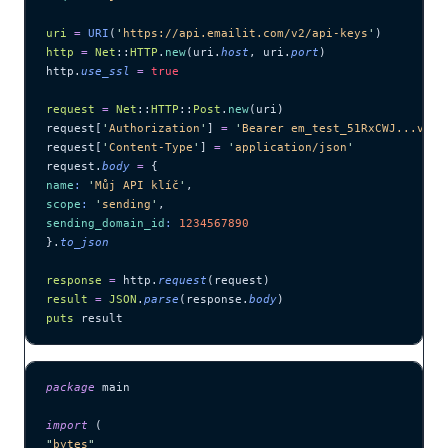
uri
 =
 URI
(
'
https://api.emailit.com/v2/api-keys
'
)
http
 =
 Net
::
HTTP
.
new
(uri.
host
, uri.
port
)
http.
use_ssl
 =
 true
request
 =
 Net
::
HTTP
::
Post
.
new
(uri)
request[
'
Authorization
'
] 
=
 '
Bearer em_test_51RxCWJ...vS00
request[
'
Content-Type
'
] 
=
 '
application/json
'
request.
body
 =
 {
name
:
 '
Můj API klíč
'
,
scope
:
 '
sending
'
,
sending_domain_id
:
 1234567890
}.
to_json
response
 =
 http.
request
(request)
result
 =
 JSON
.
parse
(response.
body
)
puts
 result
package
 main
import
 (
"
bytes
"