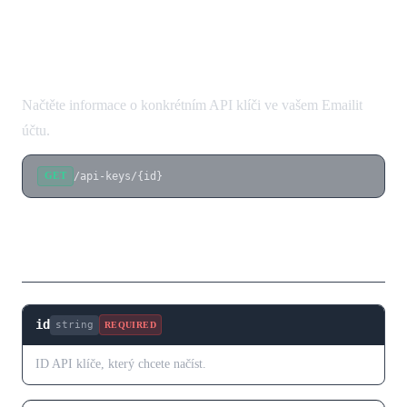
Získat API klíč
Načtěte informace o konkrétním API klíči ve vašem Emailit
účtu.
/api-keys/{id}
GET
Parametry cesty
id
string
REQUIRED
ID API klíče, který chcete načíst.