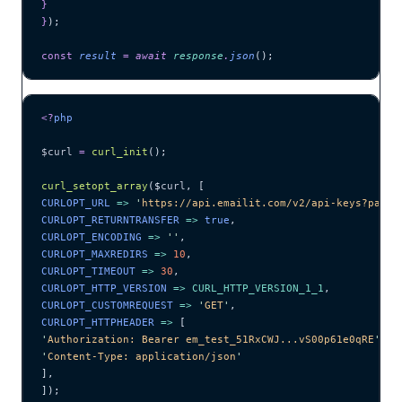
}
}
);
const
 result
 =
 await 
response
.
json
();
<?
php
$curl
 =
 curl_init
();
curl_setopt_array
($
curl
,
 [
CURLOPT_URL 
=>
 '
https://api.emailit.com/v2/api-keys?page=
CURLOPT_RETURNTRANSFER 
=>
 true
,
CURLOPT_ENCODING 
=>
 ''
,
CURLOPT_MAXREDIRS 
=>
 10
,
CURLOPT_TIMEOUT 
=>
 30
,
CURLOPT_HTTP_VERSION 
=>
 CURL_HTTP_VERSION_1_1
,
CURLOPT_CUSTOMREQUEST 
=>
 '
GET
'
,
CURLOPT_HTTPHEADER 
=>
 [
'
Authorization: Bearer em_test_51RxCWJ...vS00p61e0qRE
'
,
'
Content-Type: application/json
'
],
]);