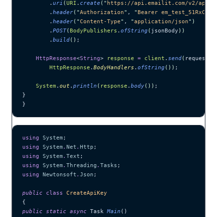
        .
uri
(
URI
.
create
(
"
https://api.emailit.com/v2/api-k
        .
header
(
"
Authorization
"
, 
"
Bearer em_test_51RxCWJ.
        .
header
(
"
Content-Type
"
, 
"
application/json
"
)
        .
POST
(
BodyPublishers
.
ofString
(
jsonBody
))
        .
build
()
;
    HttpResponse
<
String
> 
response
 =
 client
.
send
(
request, 
        HttpResponse
.
BodyHandlers
.
ofString
())
;
    System
.
out
.
println
(
response
.
body
())
;
}
}
using
 System
;
using
 System
.
Net
.
Http
;
using
 System
.
Text
;
using
 System
.
Threading
.
Tasks
;
using
 Newtonsoft
.
Json
;
public
 class
 CreateApiKey
{
public
 static
 async
 Task 
Main
()