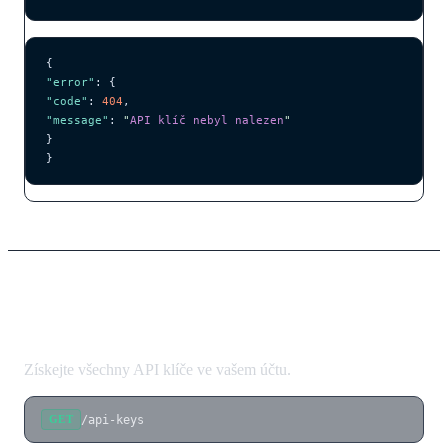
{
"error"
: {
"code"
: 
404
,
"message"
: 
"
API klíč nebyl nalezen
"
}
}
Seznam API klíčů
Získejte všechny API klíče ve vašem účtu.
/api-keys
GET