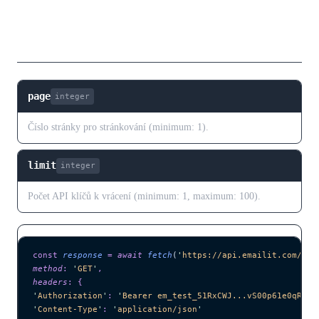
Parametry dotazu
page
integer
Číslo stránky pro stránkování (minimum: 1).
limit
integer
Počet API klíčů k vrácení (minimum: 1, maximum: 100).
const
 response
 =
 await 
fetch
(
'
https://api.emailit.com/v2/
method
:
 '
GET
'
,
headers
:
 {
'
Authorization
'
:
 '
Bearer em_test_51RxCWJ...vS00p61e0qRE
'
,
'
Content-Type
'
:
 '
application/json
'