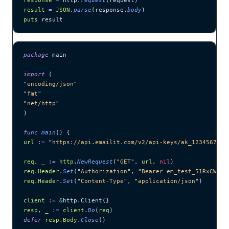
result
 =
 JSON
.
parse
(response.
body
)
puts
 result
package
 main
import
 (
"
encoding/json
"
"
fmt
"
"
net/http
"
)
func
 main
() {
url
 :=
 "
https://api.emailit.com/v2/api-keys/ak_1234567890
req
, 
_
 :=
 http
.
NewRequest
(
"
GET
"
, 
url
, 
nil
)
req
.
Header
.
Set
(
"
Authorization
"
, 
"
Bearer em_test_51RxCWJ..
req
.
Header
.
Set
(
"
Content-Type
"
, 
"
application/json
"
)
client
 :=
 &
http.Client{}
resp
, 
_
 :=
 client
.
Do
(
req
)
defer
 resp
.
Body
.
Close
()