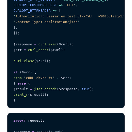
CURLOPT_CUSTOMREQUEST 
=>
 '
GET
'
,
CURLOPT_HTTPHEADER 
=>
 [
'
Authorization: Bearer em_test_51RxCWJ...vS00p61e0qRE
'
,
'
Content-Type: application/json
'
],
]);
$response
 =
 curl_exec
($
curl
);
$err
 =
 curl_error
($
curl
);
curl_close
($
curl
);
if
 (
$err
) {
echo
 "
cURL chyba #:
"
 .
 $err
;
} 
else
 {
$result
 =
 json_decode
($
response
,
 true
);
print_r
($
result
);
}
import
 requests
response 
=
 requests.
get
(