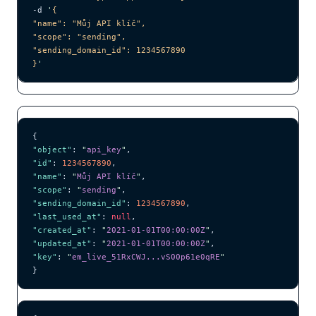
-d 
'
{
"name": "Můj API klíč",
"scope": "sending",
"sending_domain_id": 1234567890
}
'
{
"object"
: 
"
api_key
"
,
"id"
: 
1234567890
,
"name"
: 
"
Můj API klíč
"
,
"scope"
: 
"
sending
"
,
"sending_domain_id"
: 
1234567890
,
"last_used_at"
: 
null
,
"created_at"
: 
"
2021-01-01T00:00:00Z
"
,
"updated_at"
: 
"
2021-01-01T00:00:00Z
"
,
"key"
: 
"
em_live_51RxCWJ...vS00p61e0qRE
"
}