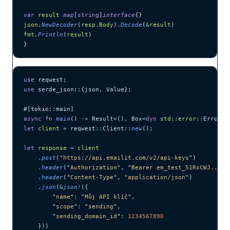
var
 result
 map
[
string
]
interface
{}
json
.
NewDecoder
(
resp
.
Body
).
Decode
(
&
result
)
fmt
.
Println
(
result
)
}
use
 reqwest;
use
 serde_json
::
{json, Value};
#[tokio
::
main]
async
 fn
 main
() 
->
 Result<(), Box<
dyn
 std
::
error
::
Error>>
let
 client
 =
 reqwest
::
Client
::
new
();
let
 response
 =
 client
    .
post
(
"
https://api.emailit.com/v2/api-keys
"
)
    .
header
(
"
Authorization
"
, 
"
Bearer em_test_51RxCWJ...vS
    .
header
(
"
Content-Type
"
, 
"
application/json
"
)
    .
json
(
&
json!
({
        "
name
"
:
 "
Můj API klíč
"
,
        "
scope
"
:
 "
sending
"
,
        "
sending_domain_id
"
:
 1234567890
    }))