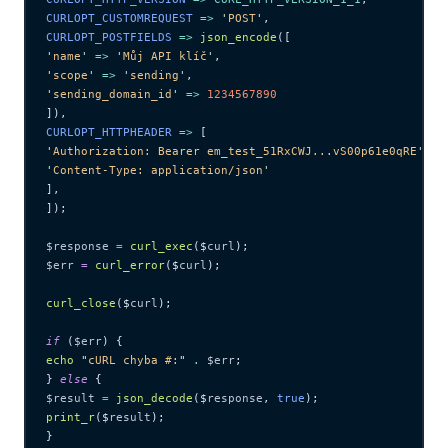
CURLOPT_CUSTOMREQUEST 
=>
 '
POST
'
,
CURLOPT_POSTFIELDS 
=>
 json_encode
([
'
name
'
 =>
 '
Můj API klíč
'
,
'
scope
'
 =>
 '
sending
'
,
'
sending_domain_id
'
 =>
 1234567890
]),
CURLOPT_HTTPHEADER 
=>
 [
'
Authorization: Bearer em_test_51RxCWJ...vS00p61e0qRE
'
,
'
Content-Type: application/json
'
],
]);
$response
 =
 curl_exec
($
curl
);
$err
 =
 curl_error
($
curl
);
curl_close
($
curl
);
if
 (
$err
) {
echo
 "
cURL chyba #:
"
 .
 $err
;
} 
else
 {
$result
 =
 json_decode
($
response
,
 true
);
print_r
($
result
);
}