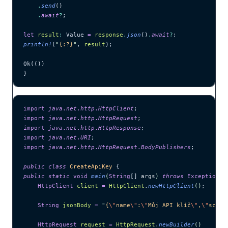
    .
send
()
    .
await
?
;
let
 result
:
 Value 
=
 response
.
json
()
.
await
?
;
println!
(
"
{:?}
"
, 
result
);
Ok(())
}
import
 java
.
net
.
http
.
HttpClient
;
import
 java
.
net
.
http
.
HttpRequest
;
import
 java
.
net
.
http
.
HttpResponse
;
import
 java
.
net
.
URI
;
import
 java
.
net
.
http
.
HttpRequest
.
BodyPublishers
;
public
 class
 CreateApiKey
 {
public
 static
 void
 main
(
String
[] 
args
)
 throws
 Exception
 {
    HttpClient
 client
 =
 HttpClient
.
newHttpClient
()
;
    String
 jsonBody
 =
 "
{
\"
name
\"
:
\"
Můj API klíč
\"
,
\"
scope
    HttpRequest
 request
 =
 HttpRequest
.
newBuilder
()