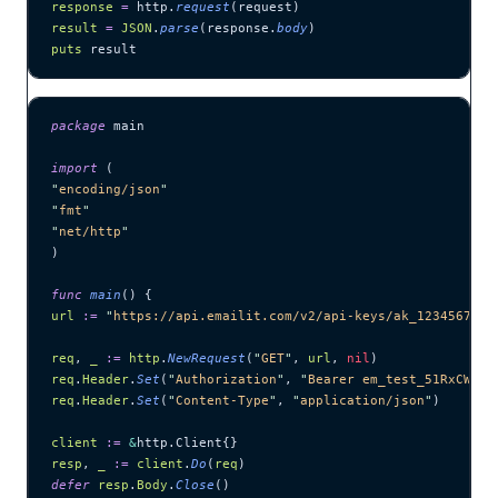
response
 =
 http.
request
(request)
result
 =
 JSON
.
parse
(response.
body
)
puts
 result
package
 main
import
 (
"
encoding/json
"
"
fmt
"
"
net/http
"
)
func
 main
() {
url
 :=
 "
https://api.emailit.com/v2/api-keys/ak_1234567890
req
, 
_
 :=
 http
.
NewRequest
(
"
GET
"
, 
url
, 
nil
)
req
.
Header
.
Set
(
"
Authorization
"
, 
"
Bearer em_test_51RxCWJ..
req
.
Header
.
Set
(
"
Content-Type
"
, 
"
application/json
"
)
client
 :=
 &
http.Client{}
resp
, 
_
 :=
 client
.
Do
(
req
)
defer
 resp
.
Body
.
Close
()