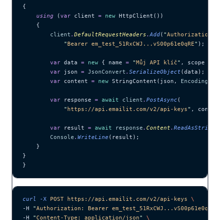
{
    using
 (
var
 client 
=
 new
 HttpClient())
    {
        client
.
DefaultRequestHeaders
.
Add
(
"
Authorization
"
,
            "
Bearer em_test_51RxCWJ...vS00p61e0qRE
"
);
        var
 data 
=
 new
 { name 
=
 "
Můj API klíč
"
, scope 
=
 "
        var
 json 
=
 JsonConvert
.
SerializeObject
(data);
        var
 content 
=
 new
 StringContent(json, 
Encoding
.
UT
        var
 response 
=
 await
 client
.
PostAsync
(
            "
https://api.emailit.com/v2/api-keys
"
, conten
        var
 result 
=
 await
 response
.
Content
.
ReadAsStringA
        Console
.
WriteLine
(result);
    }
}
}
curl
 -X
 POST
 https://api.emailit.com/v2/api-keys
 \
-H 
"
Authorization: Bearer em_test_51RxCWJ...vS00p61e0qRE
"
-H 
"
Content-Type: application/json
"
 \