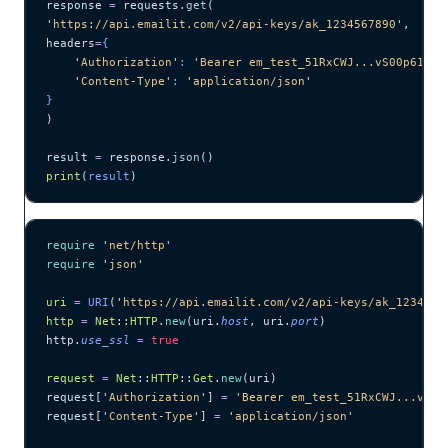
response 
=
 requests.
get
(
'
https://api.emailit.com/v2/api-keys/ak_1234567890
'
,
headers
=
{
    '
Authorization
'
: 
'
Bearer em_test_51RxCWJ...vS00p61e0q
    '
Content-Type
'
: 
'
application/json
'
}
)
result 
=
 response.
json
()
print
(
result
)
require
 '
net/http
'
require
 '
json
'
uri
 =
 URI
(
'
https://api.emailit.com/v2/api-keys/ak_1234567
http
 =
 Net
::
HTTP
.
new
(uri.
host
, uri.
port
)
http.
use_ssl
 =
 true
request
 =
 Net
::
HTTP
::
Get
.
new
(uri)
request[
'
Authorization
'
] 
=
 '
Bearer em_test_51RxCWJ...vS00
request[
'
Content-Type
'
] 
=
 '
application/json
'