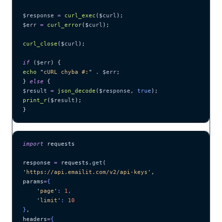
$response
 =
 curl_exec
($
curl
);
$err
 =
 curl_error
($
curl
);
curl_close
($
curl
);
if
 (
$err
) {
echo
 "
cURL chyba #:
"
 .
 $err
;
} 
else
 {
$result
 =
 json_decode
($
response
,
 true
);
print_r
($
result
);
}
import
 requests
response 
=
 requests.
get
(
'
https://api.emailit.com/v2/api-keys
'
,
params
=
{
    '
page
'
: 
1
,
    '
limit
'
: 
10
}
,
headers
=
{