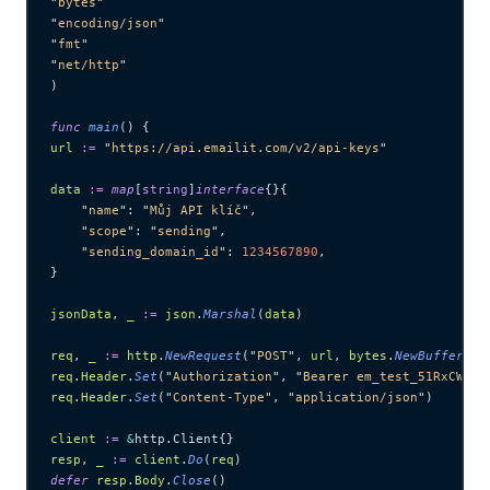
"
bytes
"
"
encoding/json
"
"
fmt
"
"
net/http
"
)
func
 main
() {
url
 :=
 "
https://api.emailit.com/v2/api-keys
"
data
 :=
 map
[
string
]
interface
{}{
    "
name
"
: 
"
Můj API klíč
"
,
    "
scope
"
: 
"
sending
"
,
    "
sending_domain_id
"
: 
1234567890
,
}
jsonData
, 
_
 :=
 json
.
Marshal
(
data
)
req
, 
_
 :=
 http
.
NewRequest
(
"
POST
"
, 
url
, 
bytes
.
NewBuffer
(
js
req
.
Header
.
Set
(
"
Authorization
"
, 
"
Bearer em_test_51RxCWJ..
req
.
Header
.
Set
(
"
Content-Type
"
, 
"
application/json
"
)
client
 :=
 &
http.Client{}
resp
, 
_
 :=
 client
.
Do
(
req
)
defer
 resp
.
Body
.
Close
()