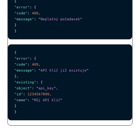
{
"error"
: {
"code"
: 
400
,
"message"
: 
"
Neplatný požadavek
"
}
}
{
"error"
: {
"code"
: 
409
,
"message"
: 
"
API klíč již existuje
"
},
"existing"
: {
"object"
: 
"
api_key
"
,
"id"
: 
1234567890
,
"name"
: 
"
Můj API klíč
"
}
}