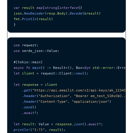
var
 result
 map
[
string
]
interface
{}
json
.
NewDecoder
(
resp
.
Body
).
Decode
(
&
result
)
fmt
.
Println
(
result
)
}
use
 reqwest;
use
 serde_json
::
Value;
#[tokio
::
main]
async
 fn
 main
() 
->
 Result<(), Box<
dyn
 std
::
error
::
Error>>
let
 client
 =
 reqwest
::
Client
::
new
();
let
 response
 =
 client
    .
get
(
"
https://api.emailit.com/v2/api-keys/ak_12345678
    .
header
(
"
Authorization
"
, 
"
Bearer em_test_51RxCWJ...vS
    .
header
(
"
Content-Type
"
, 
"
application/json
"
)
    .
send
()
    .
await
?
;
let
 result
:
 Value 
=
 response
.
json
()
.
await
?
;
println!
(
"
{:?}
"
, 
result
);