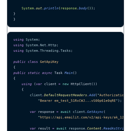
    System
.
out
.
println
(
response
.
body
())
;
}
}
using
 System
;
using
 System
.
Net
.
Http
;
using
 System
.
Threading
.
Tasks
;
public
 class
 GetApiKey
{
public
 static
 async
 Task 
Main
()
{
    using
 (
var
 client 
=
 new
 HttpClient())
    {
        client
.
DefaultRequestHeaders
.
Add
(
"
Authorization
"
,
            "
Bearer em_test_51RxCWJ...vS00p61e0qRE
"
);
        var
 response 
=
 await
 client
.
GetAsync
(
            "
https://api.emailit.com/v2/api-keys/ak_12345
        var
 result 
=
 await
 response
.
Content
.
ReadAsStringA