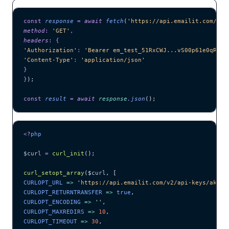
const
 response
 =
 await 
fetch
(
'
https://api.emailit.com/v2/
method
:
 '
GET
'
,
headers
:
 {
'
Authorization
'
:
 '
Bearer em_test_51RxCWJ...vS00p61e0qRE
'
,
'
Content-Type
'
:
 '
application/json
'
}
}
);
const
 result
 =
 await 
response
.
json
();
<?
php
$curl
 =
 curl_init
();
curl_setopt_array
($
curl
,
 [
CURLOPT_URL 
=>
 '
https://api.emailit.com/v2/api-keys/ak_12
CURLOPT_RETURNTRANSFER 
=>
 true
,
CURLOPT_ENCODING 
=>
 ''
,
CURLOPT_MAXREDIRS 
=>
 10
,
CURLOPT_TIMEOUT 
=>
 30
,