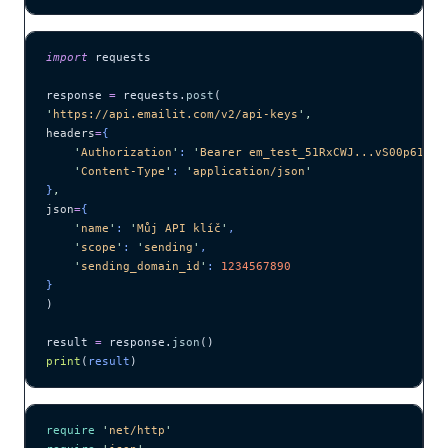
import
 requests
response 
=
 requests.
post
(
'
https://api.emailit.com/v2/api-keys
'
,
headers
=
{
    '
Authorization
'
: 
'
Bearer em_test_51RxCWJ...vS00p61e0q
    '
Content-Type
'
: 
'
application/json
'
}
,
json
=
{
    '
name
'
: 
'
Můj API klíč
'
,
    '
scope
'
: 
'
sending
'
,
    '
sending_domain_id
'
: 
1234567890
}
)
result 
=
 response.
json
()
print
(
result
)
require
 '
net/http
'