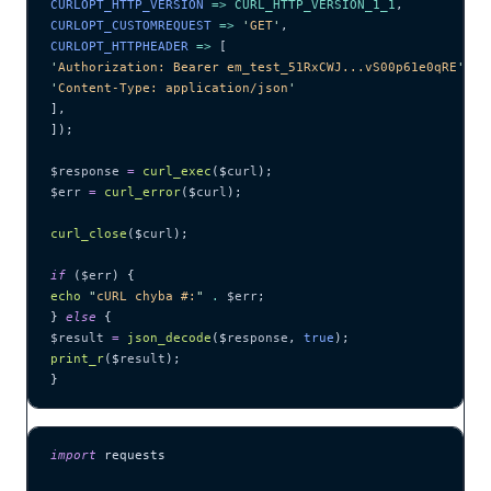
CURLOPT_HTTP_VERSION 
=>
 CURL_HTTP_VERSION_1_1
,
CURLOPT_CUSTOMREQUEST 
=>
 '
GET
'
,
CURLOPT_HTTPHEADER 
=>
 [
'
Authorization: Bearer em_test_51RxCWJ...vS00p61e0qRE
'
,
'
Content-Type: application/json
'
],
]);
$response
 =
 curl_exec
($
curl
);
$err
 =
 curl_error
($
curl
);
curl_close
($
curl
);
if
 (
$err
) {
echo
 "
cURL chyba #:
"
 .
 $err
;
} 
else
 {
$result
 =
 json_decode
($
response
,
 true
);
print_r
($
result
);
}
import
 requests