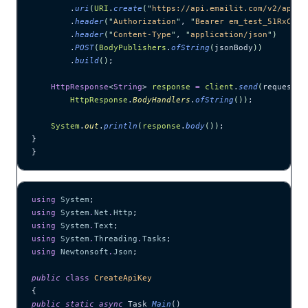
        .
uri
(
URI
.
create
(
"
https://api.emailit.com/v2/api-k
        .
header
(
"
Authorization
"
, 
"
Bearer em_test_51RxCWJ.
        .
header
(
"
Content-Type
"
, 
"
application/json
"
)
        .
POST
(
BodyPublishers
.
ofString
(
jsonBody
))
        .
build
()
;
    HttpResponse
<
String
> 
response
 =
 client
.
send
(
request, 
        HttpResponse
.
BodyHandlers
.
ofString
())
;
    System
.
out
.
println
(
response
.
body
())
;
}
}
using
 System
;
using
 System
.
Net
.
Http
;
using
 System
.
Text
;
using
 System
.
Threading
.
Tasks
;
using
 Newtonsoft
.
Json
;
public
 class
 CreateApiKey
{
public
 static
 async
 Task 
Main
()