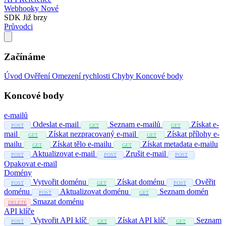
Webhooky
Nové
SDK
Již brzy
Průvodci
Začínáme
Úvod
Ověření
Omezení rychlosti
Chyby
Koncové body
Koncové body
e-mailů
Odeslat e-mail
Seznam e-mailů
Získat e-
POST
GET
GET
mail
Získat nezpracovaný e-mail
Získat přílohy e-
GET
GET
mailu
Získat tělo e-mailu
Získat metadata e-mailu
GET
GET
Aktualizovat e-mail
Zrušit e-mail
POST
POST
POST
Opakovat e-mail
Domény
Vytvořit doménu
Získat doménu
Ověřit
POST
GET
POST
doménu
Aktualizovat doménu
Seznam domén
POST
GET
Smazat doménu
DELETE
API klíče
Vytvořit API klíč
Získat API klíč
Seznam
POST
GET
GET