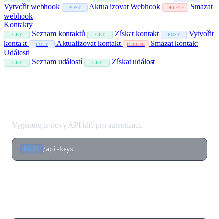
Vytvořit webhook
Aktualizovat Webhook
Smazat
POST
DELETE
webhook
Kontakty
Seznam kontaktů
Získat kontakt
Vytvořit
GET
GET
POST
kontakt
Aktualizovat kontakt
Smazat kontakt
POST
DELETE
Události
Seznam událostí
Získat událost
GET
GET
Vytvoření API klíče
Vygenerujte nový API klíč pro autentizaci.
/api-keys
POST
Tělo požadavku