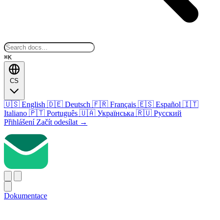
⌘K
CS
🇺🇸
English
🇩🇪
Deutsch
🇫🇷
Français
🇪🇸
Español
🇮🇹
Italiano
🇵🇹
Português
🇺🇦
Українська
🇷🇺
Русский
Přihlášení
Začít odesílat
→
Dokumentace