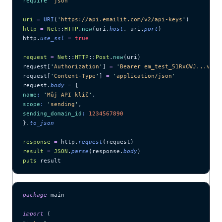
require
 '
json
'
uri
 =
 URI
(
'
https://api.emailit.com/v2/api-keys
'
)
http
 =
 Net
::
HTTP
.
new
(uri.
host
, uri.
port
)
http.
use_ssl
 =
 true
request
 =
 Net
::
HTTP
::
Post
.
new
(uri)
request[
'
Authorization
'
] 
=
 '
Bearer em_test_51RxCWJ...vS00
request[
'
Content-Type
'
] 
=
 '
application/json
'
request.
body
 =
 {
name
:
 '
Můj API klíč
'
,
scope
:
 '
sending
'
,
sending_domain_id
:
 1234567890
}.
to_json
response
 =
 http.
request
(request)
result
 =
 JSON
.
parse
(response.
body
)
puts
 result
package
 main
import
 (