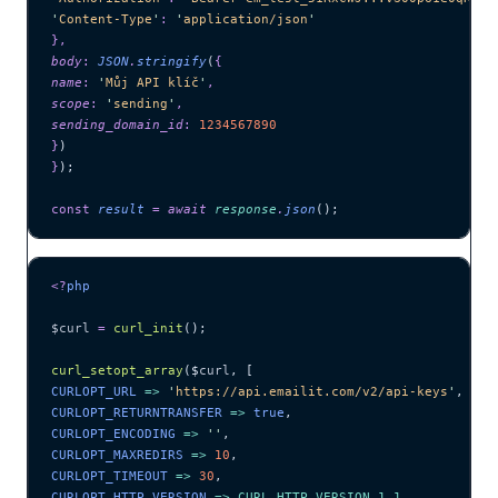
'
Content-Type
'
:
 '
application/json
'
},
body
:
 JSON
.
stringify
(
{
name
:
 '
Můj API klíč
'
,
scope
:
 '
sending
'
,
sending_domain_id
:
 1234567890
}
)
}
);
const
 result
 =
 await 
response
.
json
();
<?
php
$curl
 =
 curl_init
();
curl_setopt_array
($
curl
,
 [
CURLOPT_URL 
=>
 '
https://api.emailit.com/v2/api-keys
'
,
CURLOPT_RETURNTRANSFER 
=>
 true
,
CURLOPT_ENCODING 
=>
 ''
,
CURLOPT_MAXREDIRS 
=>
 10
,
CURLOPT_TIMEOUT 
=>
 30
,
CURLOPT_HTTP_VERSION 
=>
 CURL_HTTP_VERSION_1_1
,