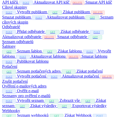
API klíčů
Aktualizovat API klíč
Smazat API klíč
POST
DELETE
Cílové skupiny
Vytvořit publikum
Získat publikum
POST
GET
DELETE
Smazat publikum
Aktualizovat publikum
Seznam
POST
GET
cílových skupin
Odběratelé
Přidat odběratele
Získat odběratele
POST
GET
POST
Aktualizovat odběratele
Smazat odběratele
DELETE
GET
Seznam odběratelů
Šablony
Seznam šablon
Získat šablonu
Vytvořit
GET
GET
POST
šablonu
Aktualizovat šablonu
Smazat šablonu
POST
DELETE
Publikovat šablonu
POST
Potlačení
Seznam potlačených adres
Získat potlačení
GET
GET
Vytvořit potlačení
Aktualizovat potlačení
POST
POST
DELETE
Zrušit potlačení
Ověření e-mailových adres
Ověřit e-mail
POST
Seznamy pro ověření e-mailů
Vytvořit seznam
Zobrazit vše
Získat
POST
GET
GET
seznam
Získat výsledky
Exportovat výsledky
GET
GET
Webhooky
Seznam webhooků
Získat Webhook
GET
GET
POST