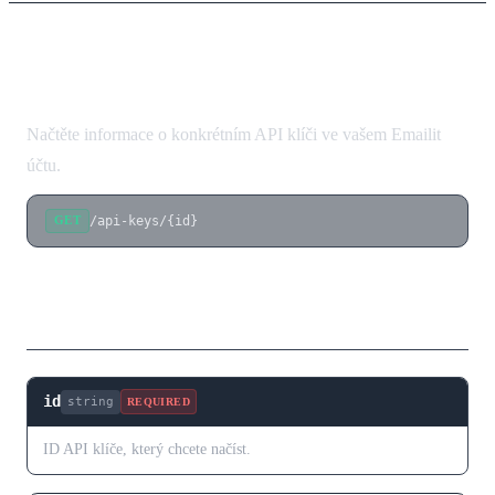
Získat API klíč
Načtěte informace o konkrétním API klíči ve vašem Emailit
účtu.
/api-keys/{id}
GET
Parametry cesty
id
string
REQUIRED
ID API klíče, který chcete načíst.