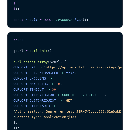
}
}
);
const
 result
 =
 await 
response
.
json
();
<?
php
$curl
 =
 curl_init
();
curl_setopt_array
($
curl
,
 [
CURLOPT_URL 
=>
 '
https://api.emailit.com/v2/api-keys?page=
CURLOPT_RETURNTRANSFER 
=>
 true
,
CURLOPT_ENCODING 
=>
 ''
,
CURLOPT_MAXREDIRS 
=>
 10
,
CURLOPT_TIMEOUT 
=>
 30
,
CURLOPT_HTTP_VERSION 
=>
 CURL_HTTP_VERSION_1_1
,
CURLOPT_CUSTOMREQUEST 
=>
 '
GET
'
,
CURLOPT_HTTPHEADER 
=>
 [
'
Authorization: Bearer em_test_51RxCWJ...vS00p61e0qRE
'
,
'
Content-Type: application/json
'
],
]);