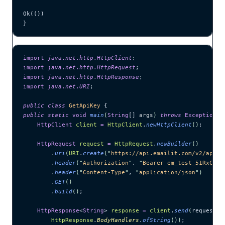
Ok(())
}
import
 java
.
net
.
http
.
HttpClient
;
import
 java
.
net
.
http
.
HttpRequest
;
import
 java
.
net
.
http
.
HttpResponse
;
import
 java
.
net
.
URI
;
public
 class
 GetApiKey
 {
public
 static
 void
 main
(
String
[] 
args
)
 throws
 Exception
 {
    HttpClient
 client
 =
 HttpClient
.
newHttpClient
()
;
    HttpRequest
 request
 =
 HttpRequest
.
newBuilder
()
        .
uri
(
URI
.
create
(
"
https://api.emailit.com/v2/api-k
        .
header
(
"
Authorization
"
, 
"
Bearer em_test_51RxCWJ.
        .
header
(
"
Content-Type
"
, 
"
application/json
"
)
        .
GET
()
        .
build
()
;
    HttpResponse
<
String
> 
response
 =
 client
.
send
(
request, 
        HttpResponse
.
BodyHandlers
.
ofString
())
;