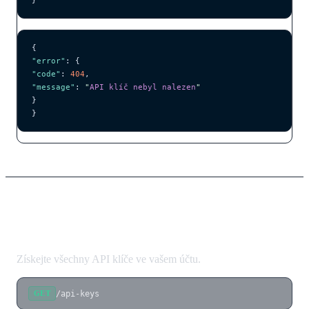
{
"error"
: {
"code"
: 
404
,
"message"
: 
"
API klíč nebyl nalezen
"
}
}
Seznam API klíčů
Získejte všechny API klíče ve vašem účtu.
/api-keys
GET