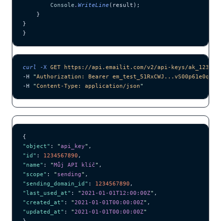
        Console
.
WriteLine
(result);
    }
}
}
curl
 -X
 GET
 https://api.emailit.com/v2/api-keys/ak_123456
-H 
"
Authorization: Bearer em_test_51RxCWJ...vS00p61e0qRE
"
-H 
"
Content-Type: application/json
"
{
"object"
: 
"
api_key
"
,
"id"
: 
1234567890
,
"name"
: 
"
Můj API klíč
"
,
"scope"
: 
"
sending
"
,
"sending_domain_id"
: 
1234567890
,
"last_used_at"
: 
"
2021-01-01T12:00:00Z
"
,
"created_at"
: 
"
2021-01-01T00:00:00Z
"
,
"updated_at"
: 
"
2021-01-01T00:00:00Z
"
}