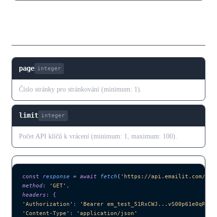
Parametry dotazu
page
integer
Číslo stránky pro stránkování (minimum: 1).
limit
integer
Počet API klíčů k vrácení (minimum: 1, maximum: 100).
const
 response
 =
 await 
fetch
(
'
https://api.emailit.com/v2/
method
:
 '
GET
'
,
headers
:
 {
'
Authorization
'
:
 '
Bearer em_test_51RxCWJ...vS00p61e0qRE
'
,
'
Content-Type
'
:
 '
application/json
'