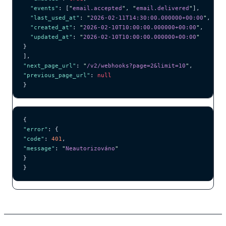
  "events"
: [
"
email.accepted
"
, 
"
email.delivered
"
],
  "last_used_at"
: 
"
2026-02-11T14:30:00.000000+00:00
"
,
  "created_at"
: 
"
2026-02-10T10:00:00.000000+00:00
"
,
  "updated_at"
: 
"
2026-02-10T10:00:00.000000+00:00
"
}
],
"next_page_url"
: 
"
/v2/webhooks?page=2&limit=10
"
,
"previous_page_url"
: 
null
}
{
"error"
: {
"code"
: 
401
,
"message"
: 
"
Neautorizováno
"
}
}