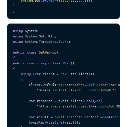
    System
.
out
.
println
(
response
.
body
())
;
}
}
using
 System
;
using
 System
.
Net
.
Http
;
using
 System
.
Threading
.
Tasks
;
public
 class
 GetWebhook
{
public
 static
 async
 Task 
Main
()
{
    using
 (
var
 client 
=
 new
 HttpClient())
    {
        client
.
DefaultRequestHeaders
.
Add
(
"
Authorization
"
,
            "
Bearer em_test_51RxCWJ...vS00p61e0qRE
"
);
        var
 response 
=
 await
 client
.
GetAsync
(
            "
https://api.emailit.com/v2/webhooks/wh_2BxFg
        var
 result 
=
 await
 response
.
Content
.
ReadAsStringA
        Console
.
WriteLine
(result);