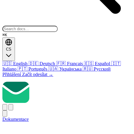
⌘K
CS
🇺🇸
English
🇩🇪
Deutsch
🇫🇷
Français
🇪🇸
Español
🇮🇹
Italiano
🇵🇹
Português
🇺🇦
Українська
🇷🇺
Русский
Přihlášení
Začít odesílat
→
Dokumentace