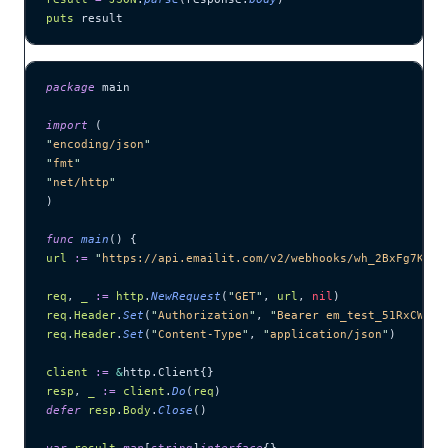
puts
 result
package
 main
import
 (
"
encoding/json
"
"
fmt
"
"
net/http
"
)
func
 main
() {
url
 :=
 "
https://api.emailit.com/v2/webhooks/wh_2BxFg7KNqr
req
, 
_
 :=
 http
.
NewRequest
(
"
GET
"
, 
url
, 
nil
)
req
.
Header
.
Set
(
"
Authorization
"
, 
"
Bearer em_test_51RxCWJ..
req
.
Header
.
Set
(
"
Content-Type
"
, 
"
application/json
"
)
client
 :=
 &
http.Client{}
resp
, 
_
 :=
 client
.
Do
(
req
)
defer
 resp
.
Body
.
Close
()
var
 result
 map
[
string
]
interface
{}