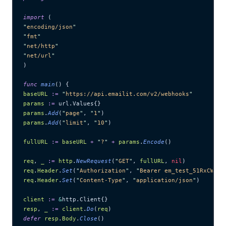
import
 (
"
encoding/json
"
"
fmt
"
"
net/http
"
"
net/url
"
)
func
 main
() {
baseURL
 :=
 "
https://api.emailit.com/v2/webhooks
"
params
 :=
 url.Values{}
params
.
Add
(
"
page
"
, 
"
1
"
)
params
.
Add
(
"
limit
"
, 
"
10
"
)
fullURL
 :=
 baseURL
 +
 "
?
"
 +
 params
.
Encode
()
req
, 
_
 :=
 http
.
NewRequest
(
"
GET
"
, 
fullURL
, 
nil
)
req
.
Header
.
Set
(
"
Authorization
"
, 
"
Bearer em_test_51RxCWJ..
req
.
Header
.
Set
(
"
Content-Type
"
, 
"
application/json
"
)
client
 :=
 &
http.Client{}
resp
, 
_
 :=
 client
.
Do
(
req
)
defer
 resp
.
Body
.
Close
()