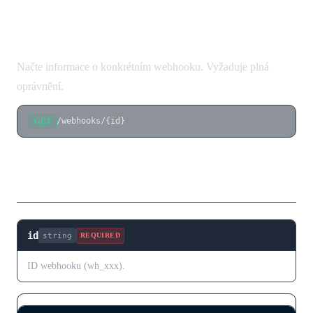
Získat webhook
Načte informace o konkrétním webhooku. Vyžaduje plná
oprávnění.
/webhooks/{id}
GET
Parametry cesty
id
string
REQUIRED
ID webhooku (wh_xxx).