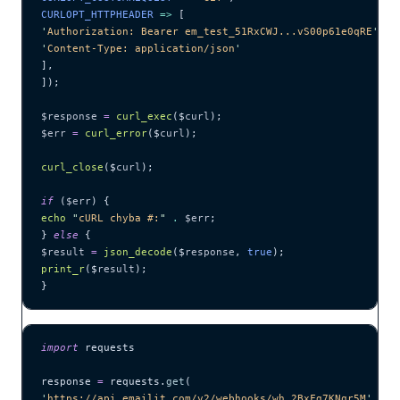
CURLOPT_HTTPHEADER 
=>
 [
'
Authorization: Bearer em_test_51RxCWJ...vS00p61e0qRE
'
,
'
Content-Type: application/json
'
],
]);
$response
 =
 curl_exec
($
curl
);
$err
 =
 curl_error
($
curl
);
curl_close
($
curl
);
if
 (
$err
) {
echo
 "
cURL chyba #:
"
 .
 $err
;
} 
else
 {
$result
 =
 json_decode
($
response
,
 true
);
print_r
($
result
);
}
import
 requests
response 
=
 requests.
get
(
'
https://api.emailit.com/v2/webhooks/wh_2BxFg7KNqr5M
'
,