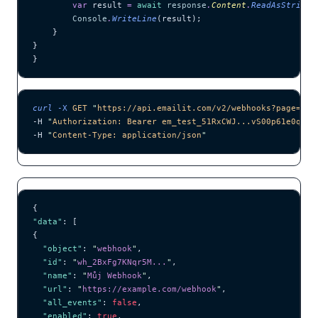
        var
 result 
=
 await
 response
.
Content
.
ReadAsStringA
        Console
.
WriteLine
(result);
    }
}
}
curl
 -X
 GET
 "
https://api.emailit.com/v2/webhooks?page=1&l
-H 
"
Authorization: Bearer em_test_51RxCWJ...vS00p61e0qRE
"
-H 
"
Content-Type: application/json
"
{
"data"
: [
{
  "object"
: 
"
webhook
"
,
  "id"
: 
"
wh_2BxFg7KNqr5M...
"
,
  "name"
: 
"
Můj Webhook
"
,
  "url"
: 
"
https://example.com/webhook
"
,
  "all_events"
: 
false
,
  "enabled"
: 
true
,