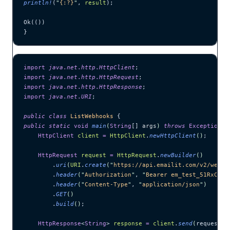
println!
(
"
{:?}
"
, 
result
);
Ok(())
}
import
 java
.
net
.
http
.
HttpClient
;
import
 java
.
net
.
http
.
HttpRequest
;
import
 java
.
net
.
http
.
HttpResponse
;
import
 java
.
net
.
URI
;
public
 class
 ListWebhooks
 {
public
 static
 void
 main
(
String
[] 
args
)
 throws
 Exception
 {
    HttpClient
 client
 =
 HttpClient
.
newHttpClient
()
;
    HttpRequest
 request
 =
 HttpRequest
.
newBuilder
()
        .
uri
(
URI
.
create
(
"
https://api.emailit.com/v2/webho
        .
header
(
"
Authorization
"
, 
"
Bearer em_test_51RxCWJ.
        .
header
(
"
Content-Type
"
, 
"
application/json
"
)
        .
GET
()
        .
build
()
;
    HttpResponse
<
String
> 
response
 =
 client
.
send
(
request, 