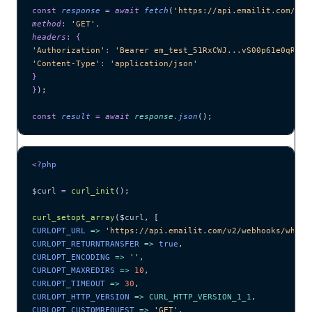
const
 response
 =
 await 
fetch
(
'
https://api.emailit.com/v2/
method
:
 '
GET
'
,
headers
:
 {
'
Authorization
'
:
 '
Bearer em_test_51RxCWJ...vS00p61e0qRE
'
,
'
Content-Type
'
:
 '
application/json
'
}
}
);
const
 result
 =
 await 
response
.
json
();
<?
php
$curl
 =
 curl_init
();
curl_setopt_array
($
curl
,
 [
CURLOPT_URL 
=>
 '
https://api.emailit.com/v2/webhooks/wh_2B
CURLOPT_RETURNTRANSFER 
=>
 true
,
CURLOPT_ENCODING 
=>
 ''
,
CURLOPT_MAXREDIRS 
=>
 10
,
CURLOPT_TIMEOUT 
=>
 30
,
CURLOPT_HTTP_VERSION 
=>
 CURL_HTTP_VERSION_1_1
,
CURLOPT_CUSTOMREQUEST 
=>
 '
GET
'
,