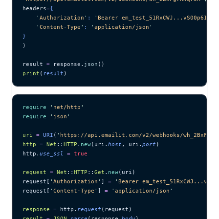
headers
=
{
    '
Authorization
'
: 
'
Bearer em_test_51RxCWJ...vS00p61e0q
    '
Content-Type
'
: 
'
application/json
'
}
)
result 
=
 response.
json
()
print
(
result
)
require
 '
net/http
'
require
 '
json
'
uri
 =
 URI
(
'
https://api.emailit.com/v2/webhooks/wh_2BxFg7K
http
 =
 Net
::
HTTP
.
new
(uri.
host
, uri.
port
)
http.
use_ssl
 =
 true
request
 =
 Net
::
HTTP
::
Get
.
new
(uri)
request[
'
Authorization
'
] 
=
 '
Bearer em_test_51RxCWJ...vS00
request[
'
Content-Type
'
] 
=
 '
application/json
'
response
 =
 http.
request
(request)
result
 =
 JSON
.
parse
(response.
body
)