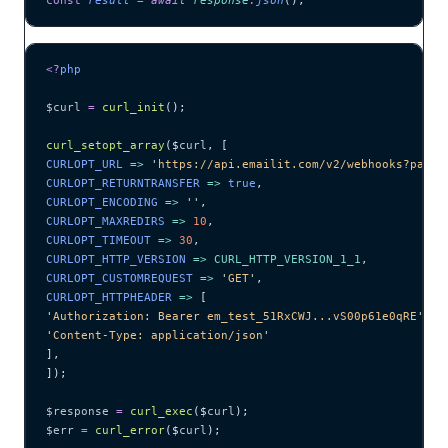
<?
php
$curl
 =
 curl_init
();
curl_setopt_array
($
curl
,
 [
CURLOPT_URL 
=>
 '
https://api.emailit.com/v2/webhooks?page=
CURLOPT_RETURNTRANSFER 
=>
 true
,
CURLOPT_ENCODING 
=>
 ''
,
CURLOPT_MAXREDIRS 
=>
 10
,
CURLOPT_TIMEOUT 
=>
 30
,
CURLOPT_HTTP_VERSION 
=>
 CURL_HTTP_VERSION_1_1
,
CURLOPT_CUSTOMREQUEST 
=>
 '
GET
'
,
CURLOPT_HTTPHEADER 
=>
 [
'
Authorization: Bearer em_test_51RxCWJ...vS00p61e0qRE
'
,
'
Content-Type: application/json
'
],
]);
$response
 =
 curl_exec
($
curl
);
$err
 =
 curl_error
($
curl
);