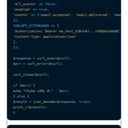
'
all_events
'
 =>
 false
,
'
enabled
'
 =>
 true
,
'
events
'
 =>
 [
'
email.accepted
'
,
 '
email.delivered
'
,
 '
email.
]),
CURLOPT_HTTPHEADER 
=>
 [
'
Authorization: Bearer em_test_51RxCWJ...vS00p61e0qRE
'
,
'
Content-Type: application/json
'
],
]);
$response
 =
 curl_exec
($
curl
);
$err
 =
 curl_error
($
curl
);
curl_close
($
curl
);
if
 (
$err
) {
echo
 "
Chyba cURL #:
"
 .
 $err
;
} 
else
 {
$result
 =
 json_decode
($
response
,
 true
);
print_r
($
result
);
}