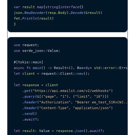
var
 result
 map
[
string
]
interface
{}
json
.
NewDecoder
(
resp
.
Body
).
Decode
(
&
result
)
fmt
.
Println
(
result
)
}
use
 reqwest;
use
 serde_json
::
Value;
#[tokio
::
main]
async
 fn
 main
() 
->
 Result<(), Box<
dyn
 std
::
error
::
Error>>
let
 client
 =
 reqwest
::
Client
::
new
();
let
 response
 =
 client
    .
get
(
"
https://api.emailit.com/v2/webhooks
"
)
    .
query
(
&
[(
"
page
"
, 
"
1
"
), (
"
limit
"
, 
"
10
"
)])
    .
header
(
"
Authorization
"
, 
"
Bearer em_test_51RxCWJ...vS
    .
header
(
"
Content-Type
"
, 
"
application/json
"
)
    .
send
()
    .
await
?
;
let
 result
:
 Value 
=
 response
.
json
()
.
await
?
;