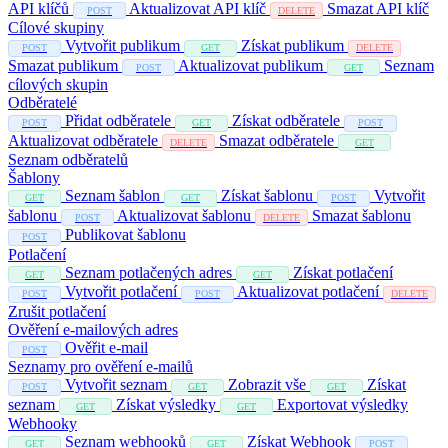
API klíčů
Aktualizovat API klíč
Smazat API klíč
POST
DELETE
Cílové skupiny
Vytvořit publikum
Získat publikum
POST
GET
DELETE
Smazat publikum
Aktualizovat publikum
Seznam
POST
GET
cílových skupin
Odběratelé
Přidat odběratele
Získat odběratele
POST
GET
POST
Aktualizovat odběratele
Smazat odběratele
DELETE
GET
Seznam odběratelů
Šablony
Seznam šablon
Získat šablonu
Vytvořit
GET
GET
POST
šablonu
Aktualizovat šablonu
Smazat šablonu
POST
DELETE
Publikovat šablonu
POST
Potlačení
Seznam potlačených adres
Získat potlačení
GET
GET
Vytvořit potlačení
Aktualizovat potlačení
POST
POST
DELETE
Zrušit potlačení
Ověření e-mailových adres
Ověřit e-mail
POST
Seznamy pro ověření e-mailů
Vytvořit seznam
Zobrazit vše
Získat
POST
GET
GET
seznam
Získat výsledky
Exportovat výsledky
GET
GET
Webhooky
Seznam webhooků
Získat Webhook
GET
GET
POST