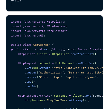
Ok(())
}
import
 java
.
net
.
http
.
HttpClient
;
import
 java
.
net
.
http
.
HttpRequest
;
import
 java
.
net
.
http
.
HttpResponse
;
import
 java
.
net
.
URI
;
public
 class
 GetWebhook
 {
public
 static
 void
 main
(
String
[] 
args
)
 throws
 Exception
 {
    HttpClient
 client
 =
 HttpClient
.
newHttpClient
()
;
    HttpRequest
 request
 =
 HttpRequest
.
newBuilder
()
        .
uri
(
URI
.
create
(
"
https://api.emailit.com/v2/webho
        .
header
(
"
Authorization
"
, 
"
Bearer em_test_51RxCWJ.
        .
header
(
"
Content-Type
"
, 
"
application/json
"
)
        .
GET
()
        .
build
()
;
    HttpResponse
<
String
> 
response
 =
 client
.
send
(
request, 
        HttpResponse
.
BodyHandlers
.
ofString
())
;