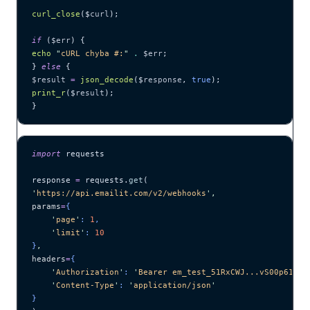
curl_close
($
curl
);
if
 (
$err
) {
echo
 "
cURL chyba #:
"
 .
 $err
;
} 
else
 {
$result
 =
 json_decode
($
response
,
 true
);
print_r
($
result
);
}
import
 requests
response 
=
 requests.
get
(
'
https://api.emailit.com/v2/webhooks
'
,
params
=
{
    '
page
'
: 
1
,
    '
limit
'
: 
10
}
,
headers
=
{
    '
Authorization
'
: 
'
Bearer em_test_51RxCWJ...vS00p61e0q
    '
Content-Type
'
: 
'
application/json
'
}