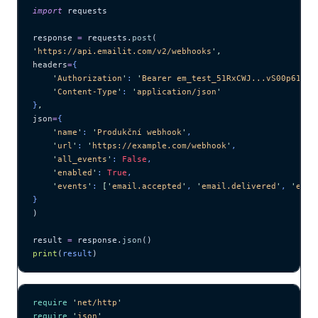
import
 requests
response 
=
 requests.
post
(
'
https://api.emailit.com/v2/webhooks
'
,
headers
=
{
    '
Authorization
'
: 
'
Bearer em_test_51RxCWJ...vS00p61e0q
    '
Content-Type
'
: 
'
application/json
'
}
,
json
=
{
    '
name
'
: 
'
Produkční webhook
'
,
    '
url
'
: 
'
https://example.com/webhook
'
,
    '
all_events
'
: 
False
,
    '
enabled
'
: 
True
,
    '
events
'
: 
[
'
email.accepted
'
, 
'
email.delivered
'
, 
'
emai
}
)
result 
=
 response.
json
()
print
(
result
)
require
 '
net/http
'
require
 '
json
'