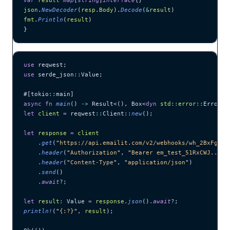
json
.
NewDecoder
(
resp
.
Body
).
Decode
(
&
result
)
fmt
.
Println
(
result
)
}
use
 reqwest;
use
 serde_json
::
Value;
#[tokio
::
main]
async
 fn
 main
() 
->
 Result<(), Box<
dyn
 std
::
error
::
Error>>
let
 client
 =
 reqwest
::
Client
::
new
();
let
 response
 =
 client
    .
get
(
"
https://api.emailit.com/v2/webhooks/wh_2BxFg7KN
    .
header
(
"
Authorization
"
, 
"
Bearer em_test_51RxCWJ...vS
    .
header
(
"
Content-Type
"
, 
"
application/json
"
)
    .
send
()
    .
await
?
;
let
 result
:
 Value 
=
 response
.
json
()
.
await
?
;
println!
(
"
{:?}
"
, 
result
);