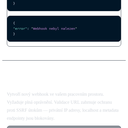
}
{
"error"
: 
"
Webhook nebyl nalezen
"
}
Vytvoření webhooku
Vytvoří nový webhook ve vašem pracovním prostoru.
Vyžaduje plná oprávnění. Validace URL zahrnuje ochranu
proti SSRF útokům — privátní IP adresy, localhost a metadata
endpointy jsou blokovány.