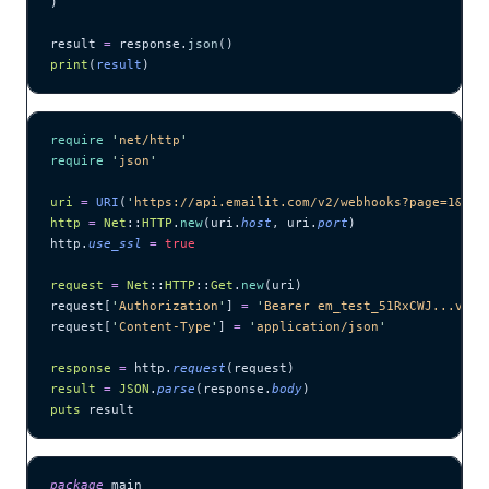
)
result 
=
 response.
json
()
print
(
result
)
require
 '
net/http
'
require
 '
json
'
uri
 =
 URI
(
'
https://api.emailit.com/v2/webhooks?page=1&lim
http
 =
 Net
::
HTTP
.
new
(uri.
host
, uri.
port
)
http.
use_ssl
 =
 true
request
 =
 Net
::
HTTP
::
Get
.
new
(uri)
request[
'
Authorization
'
] 
=
 '
Bearer em_test_51RxCWJ...vS00
request[
'
Content-Type
'
] 
=
 '
application/json
'
response
 =
 http.
request
(request)
result
 =
 JSON
.
parse
(response.
body
)
puts
 result
package
 main