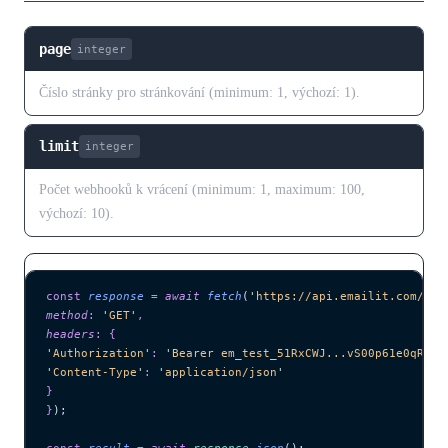
page
integer
Číslo stránky pro stránkování (minimum: 1, výchozí: 1).
limit
integer
Počet webhooků k vrácení (minimum: 1, maximum: 100,
výchozí: 10).
const
 response
 =
 await 
fetch
(
'
https://api.emailit.com/v2/
method
:
 '
GET
'
,
headers
:
 {
'
Authorization
'
:
 '
Bearer em_test_51RxCWJ...vS00p61e0qRE
'
,
'
Content-Type
'
:
 '
application/json
'
}
}
);
const
 result
 =
 await 
response
.
json
();