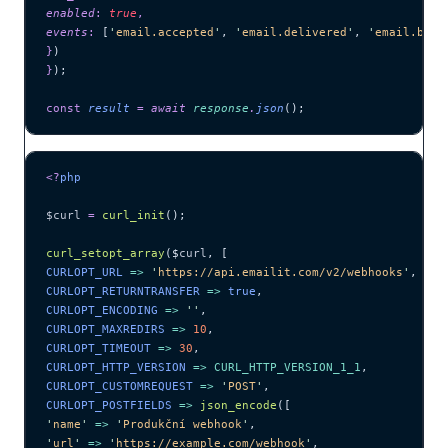
enabled
:
 true
,
events
:
 [
'
email.accepted
'
,
 '
email.delivered
'
,
 '
email.boun
}
)
}
);
const
 result
 =
 await 
response
.
json
();
<?
php
$curl
 =
 curl_init
();
curl_setopt_array
($
curl
,
 [
CURLOPT_URL 
=>
 '
https://api.emailit.com/v2/webhooks
'
,
CURLOPT_RETURNTRANSFER 
=>
 true
,
CURLOPT_ENCODING 
=>
 ''
,
CURLOPT_MAXREDIRS 
=>
 10
,
CURLOPT_TIMEOUT 
=>
 30
,
CURLOPT_HTTP_VERSION 
=>
 CURL_HTTP_VERSION_1_1
,
CURLOPT_CUSTOMREQUEST 
=>
 '
POST
'
,
CURLOPT_POSTFIELDS 
=>
 json_encode
([
'
name
'
 =>
 '
Produkční webhook
'
,
'
url
'
 =>
 '
https://example.com/webhook
'
,