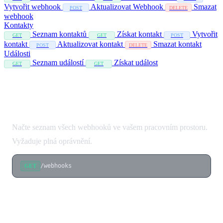
Vytvořit webhook
Aktualizovat Webhook
Smazat
POST
DELETE
webhook
Kontakty
Seznam kontaktů
Získat kontakt
Vytvořit
GET
GET
POST
kontakt
Aktualizovat kontakt
Smazat kontakt
POST
DELETE
Události
Seznam událostí
Získat událost
GET
GET
Seznam Webhooků
Načte seznam všech webhooků ve vašem pracovním prostoru.
Vyžaduje plná oprávnění.
/webhooks
GET
Parametry dotazu