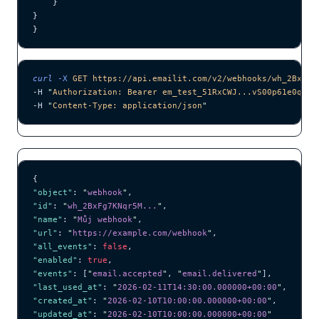
    }
}
}
curl
 -X
 GET
 https://api.emailit.com/v2/webhooks/wh_2BxFg7
-H 
"
Authorization: Bearer em_test_51RxCWJ...vS00p61e0qRE
"
-H 
"
Content-Type: application/json
"
{
"object"
: 
"
webhook
"
,
"id"
: 
"
wh_2BxFg7KNqr5M...
"
,
"name"
: 
"
Můj webhook
"
,
"url"
: 
"
https://example.com/webhook
"
,
"all_events"
: 
false
,
"enabled"
: 
true
,
"events"
: [
"
email.accepted
"
, 
"
email.delivered
"
],
"last_used_at"
: 
"
2026-02-11T14:30:00.000000+00:00
"
,
"created_at"
: 
"
2026-02-10T10:00:00.000000+00:00
"
,
"updated_at"
: 
"
2026-02-10T10:00:00.000000+00:00
"