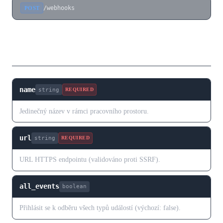
/webhooks
POST
Tělo požadavku
name
string
REQUIRED
Jedinečný název v rámci pracovního prostoru.
url
string
REQUIRED
URL HTTPS endpointu (validováno proti SSRF).
all_events
boolean
Přihlásit se k odběru všech typů událostí (výchozí: false).