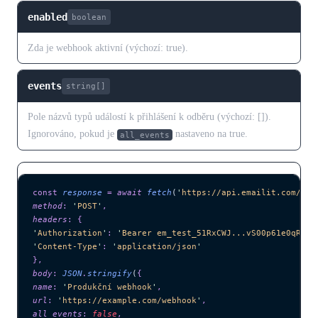
enabled
boolean
Zda je webhook aktivní (výchozí: true).
events
string[]
Pole názvů typů událostí k přihlášení k odběru (výchozí: []).
Ignorováno, pokud je
nastaveno na true.
all_events
const
 response
 =
 await 
fetch
(
'
https://api.emailit.com/v2/
method
:
 '
POST
'
,
headers
:
 {
'
Authorization
'
:
 '
Bearer em_test_51RxCWJ...vS00p61e0qRE
'
,
'
Content-Type
'
:
 '
application/json
'
},
body
:
 JSON
.
stringify
(
{
name
:
 '
Produkční webhook
'
,
url
:
 '
https://example.com/webhook
'
,
all_events
:
 false
,