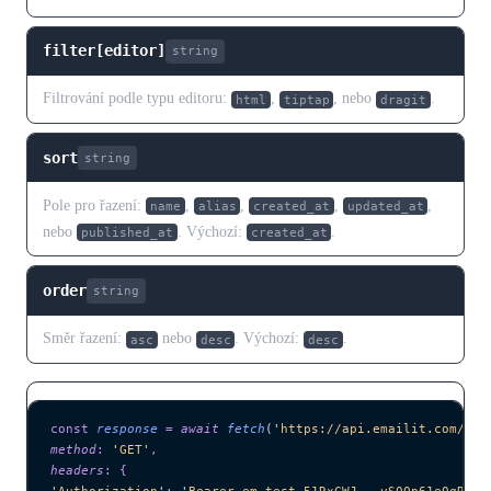
filter[editor]
string
Filtrování podle typu editoru:
,
, nebo
.
html
tiptap
dragit
sort
string
Pole pro řazení:
,
,
,
,
name
alias
created_at
updated_at
nebo
. Výchozí:
.
published_at
created_at
order
string
Směr řazení:
nebo
. Výchozí:
.
asc
desc
desc
const
 response
 =
 await 
fetch
(
'
https://api.emailit.com/v2/
method
:
 '
GET
'
,
headers
:
 {
'
Authorization
'
:
 '
Bearer em_test_51RxCWJ...vS00p61e0qRE
'
,