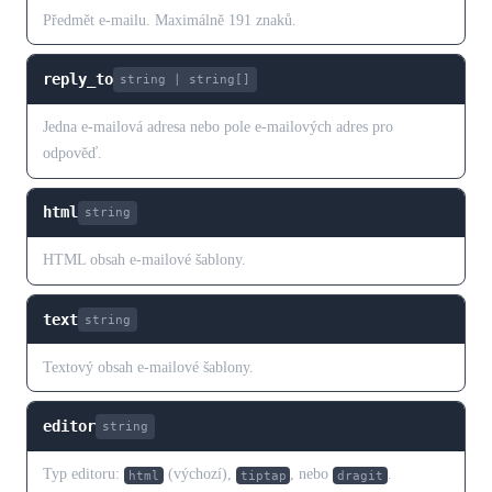
Předmět e-mailu. Maximálně 191 znaků.
reply_to
string | string[]
Jedna e-mailová adresa nebo pole e-mailových adres pro
odpověď.
html
string
HTML obsah e-mailové šablony.
text
string
Textový obsah e-mailové šablony.
editor
string
Typ editoru:
(výchozí),
, nebo
.
html
tiptap
dragit