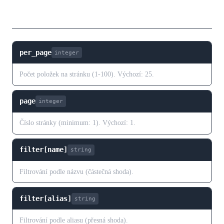
Parametry dotazu
per_page
integer
Počet položek na stránku (1-100). Výchozí: 25.
page
integer
Číslo stránky (minimum: 1). Výchozí: 1.
filter[name]
string
Filtrování podle názvu (částečná shoda).
filter[alias]
string
Filtrování podle aliasu (přesná shoda).