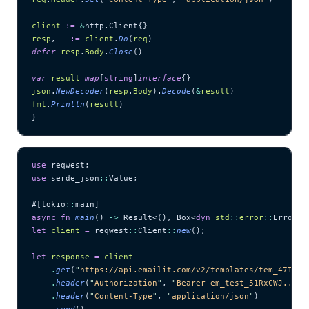
client
 :=
 &
http.Client{}
resp
, 
_
 :=
 client
.
Do
(
req
)
defer
 resp
.
Body
.
Close
()
var
 result
 map
[
string
]
interface
{}
json
.
NewDecoder
(
resp
.
Body
).
Decode
(
&
result
)
fmt
.
Println
(
result
)
}
use
 reqwest;
use
 serde_json
::
Value;
#[tokio
::
main]
async
 fn
 main
() 
->
 Result<(), Box<
dyn
 std
::
error
::
Error>>
let
 client
 =
 reqwest
::
Client
::
new
();
let
 response
 =
 client
    .
get
(
"
https://api.emailit.com/v2/templates/tem_47TaFw
    .
header
(
"
Authorization
"
, 
"
Bearer em_test_51RxCWJ...vS
    .
header
(
"
Content-Type
"
, 
"
application/json
"
)