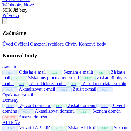
Webhooky
Nové
SDK
Již brzy
Průvodci
Začínáme
Úvod
Ověření
Omezení rychlosti
Chyby
Koncové body
Koncové body
e-mailů
Odeslat e-mail
Seznam e-mailů
Získat e-
POST
GET
GET
mail
Získat nezpracovaný e-mail
Získat přílohy e-
GET
GET
mailu
Získat tělo e-mailu
Získat metadata e-mailu
GET
GET
Aktualizovat e-mail
Zrušit e-mail
POST
POST
POST
Opakovat e-mail
Domény
Vytvořit doménu
Získat doménu
Ověřit
POST
GET
POST
doménu
Aktualizovat doménu
Seznam domén
POST
GET
Smazat doménu
DELETE
API klíče
Vytvořit API klíč
Získat API klíč
Seznam
POST
GET
GET