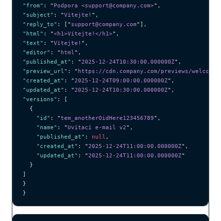
"from"
: 
"
Podpora <support@company.com>
"
,
"subject"
: 
"
Vítejte!
"
,
"reply_to"
: [
"
support@company.com
"
],
"html"
: 
"
<h1>Vítejte!</h1>
"
,
"text"
: 
"
Vítejte!
"
,
"editor"
: 
"
html
"
,
"published_at"
: 
"
2025-12-24T10:30:00.000000Z
"
,
"preview_url"
: 
"
https://cdn.company.com/previews/welcome.
"created_at"
: 
"
2025-12-24T09:00:00.000000Z
"
,
"updated_at"
: 
"
2025-12-24T10:30:00.000000Z
"
,
"versions"
: [
  {
    "id"
: 
"
tem_anotherOidHere123456789
"
,
    "name"
: 
"
Uvítací e-mail v2
"
,
    "published_at"
: 
null
,
    "created_at"
: 
"
2025-12-24T11:00:00.000000Z
"
,
    "updated_at"
: 
"
2025-12-24T11:00:00.000000Z
"
  }
]
}
}