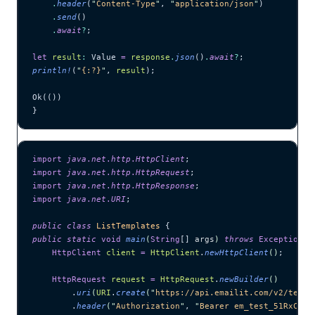
    .
header
(
"
Content-Type
"
, 
"
application/json
"
)
    .
send
()
    .
await
?
;
let
 result
:
 Value 
=
 response
.
json
()
.
await
?
;
println!
(
"
{:?}
"
, 
result
);
Ok(())
}
import
 java
.
net
.
http
.
HttpClient
;
import
 java
.
net
.
http
.
HttpRequest
;
import
 java
.
net
.
http
.
HttpResponse
;
import
 java
.
net
.
URI
;
public
 class
 ListTemplates
 {
public
 static
 void
 main
(
String
[] 
args
)
 throws
 Exception
 {
    HttpClient
 client
 =
 HttpClient
.
newHttpClient
()
;
    HttpRequest
 request
 =
 HttpRequest
.
newBuilder
()
        .
uri
(
URI
.
create
(
"
https://api.emailit.com/v2/templ
        .
header
(
"
Authorization
"
, 
"
Bearer em_test_51RxCWJ.