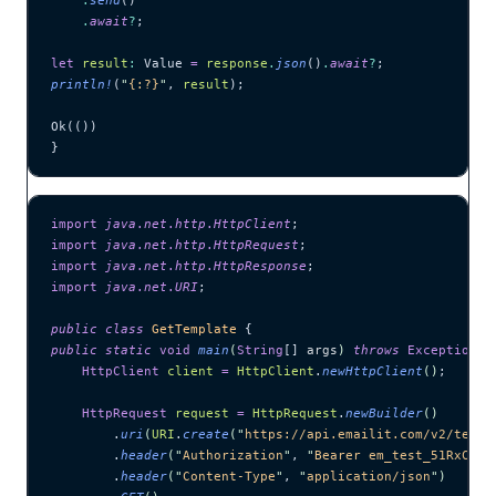
    .
send
()
    .
await
?
;
let
 result
:
 Value 
=
 response
.
json
()
.
await
?
;
println!
(
"
{:?}
"
, 
result
);
Ok(())
}
import
 java
.
net
.
http
.
HttpClient
;
import
 java
.
net
.
http
.
HttpRequest
;
import
 java
.
net
.
http
.
HttpResponse
;
import
 java
.
net
.
URI
;
public
 class
 GetTemplate
 {
public
 static
 void
 main
(
String
[] 
args
)
 throws
 Exception
 {
    HttpClient
 client
 =
 HttpClient
.
newHttpClient
()
;
    HttpRequest
 request
 =
 HttpRequest
.
newBuilder
()
        .
uri
(
URI
.
create
(
"
https://api.emailit.com/v2/templ
        .
header
(
"
Authorization
"
, 
"
Bearer em_test_51RxCWJ.
        .
header
(
"
Content-Type
"
, 
"
application/json
"
)