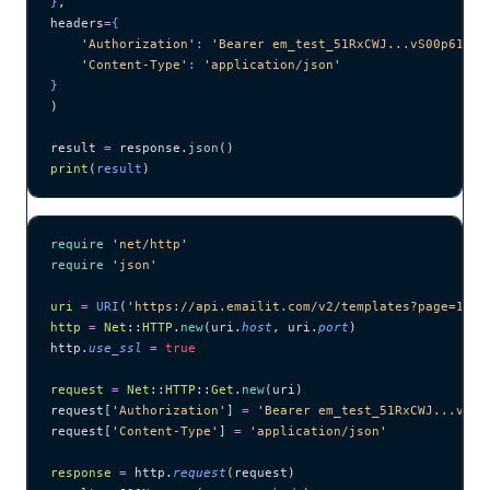
}
,
headers
=
{
    '
Authorization
'
: 
'
Bearer em_test_51RxCWJ...vS00p61e0q
    '
Content-Type
'
: 
'
application/json
'
}
)
result 
=
 response.
json
()
print
(
result
)
require
 '
net/http
'
require
 '
json
'
uri
 =
 URI
(
'
https://api.emailit.com/v2/templates?page=1&pe
http
 =
 Net
::
HTTP
.
new
(uri.
host
, uri.
port
)
http.
use_ssl
 =
 true
request
 =
 Net
::
HTTP
::
Get
.
new
(uri)
request[
'
Authorization
'
] 
=
 '
Bearer em_test_51RxCWJ...vS00
request[
'
Content-Type
'
] 
=
 '
application/json
'
response
 =
 http.
request
(request)