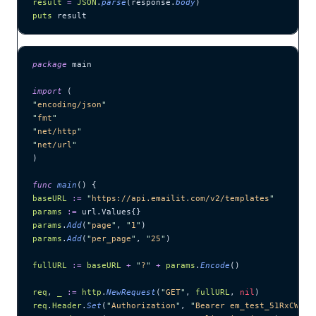
result
 =
 JSON
.
parse
(response.
body
)
puts
 result
package
 main
import
 (
"
encoding/json
"
"
fmt
"
"
net/http
"
"
net/url
"
)
func
 main
() {
baseURL
 :=
 "
https://api.emailit.com/v2/templates
"
params
 :=
 url.Values{}
params
.
Add
(
"
page
"
, 
"
1
"
)
params
.
Add
(
"
per_page
"
, 
"
25
"
)
fullURL
 :=
 baseURL
 +
 "
?
"
 +
 params
.
Encode
()
req
, 
_
 :=
 http
.
NewRequest
(
"
GET
"
, 
fullURL
, 
nil
)
req
.
Header
.
Set
(
"
Authorization
"
, 
"
Bearer em_test_51RxCWJ..