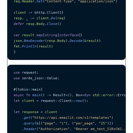
req
.
Header
.
Set
(
"
Content-Type
"
, 
"
application/json
"
)
client
 :=
 &
http.Client{}
resp
, 
_
 :=
 client
.
Do
(
req
)
defer
 resp
.
Body
.
Close
()
var
 result
 map
[
string
]
interface
{}
json
.
NewDecoder
(
resp
.
Body
).
Decode
(
&
result
)
fmt
.
Println
(
result
)
}
use
 reqwest;
use
 serde_json
::
Value;
#[tokio
::
main]
async
 fn
 main
() 
->
 Result<(), Box<
dyn
 std
::
error
::
Error>>
let
 client
 =
 reqwest
::
Client
::
new
();
let
 response
 =
 client
    .
get
(
"
https://api.emailit.com/v2/templates
"
)
    .
query
(
&
[(
"
page
"
, 
"
1
"
), (
"
per_page
"
, 
"
25
"
)])
    .
header
(
"
Authorization
"
, 
"
Bearer em_test_51RxCWJ...vS