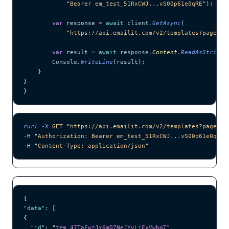
            "
Bearer em_test_51RxCWJ...vS00p61e0qRE
"
);
        var
 response 
=
 await
 client
.
GetAsync
(
            "
https://api.emailit.com/v2/templates?page=1&
        var
 result 
=
 await
 response
.
Content
.
ReadAsStringA
        Console
.
WriteLine
(result);
    }
}
}
curl
 -X
 GET
 "
https://api.emailit.com/v2/templates?page=1&
-H 
"
Authorization: Bearer em_test_51RxCWJ...vS00p61e0qRE
"
-H 
"
Content-Type: application/json
"
{
"data"
: [
{
  "id"
: 
"
tem_47TaFwzJx6mD7NeJYvLjFxVwbgT
"
,