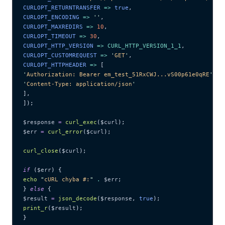
CURLOPT_RETURNTRANSFER 
=>
 true
,
CURLOPT_ENCODING 
=>
 ''
,
CURLOPT_MAXREDIRS 
=>
 10
,
CURLOPT_TIMEOUT 
=>
 30
,
CURLOPT_HTTP_VERSION 
=>
 CURL_HTTP_VERSION_1_1
,
CURLOPT_CUSTOMREQUEST 
=>
 '
GET
'
,
CURLOPT_HTTPHEADER 
=>
 [
'
Authorization: Bearer em_test_51RxCWJ...vS00p61e0qRE
'
,
'
Content-Type: application/json
'
],
]);
$response
 =
 curl_exec
($
curl
);
$err
 =
 curl_error
($
curl
);
curl_close
($
curl
);
if
 (
$err
) {
echo
 "
cURL chyba #:
"
 .
 $err
;
} 
else
 {
$result
 =
 json_decode
($
response
,
 true
);
print_r
($
result
);
}