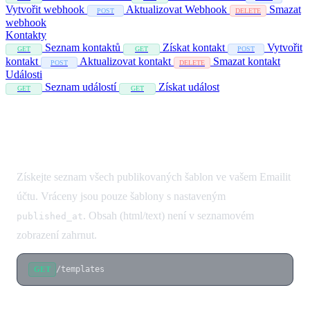
Vytvořit webhook
Aktualizovat Webhook
Smazat
POST
DELETE
webhook
Kontakty
Seznam kontaktů
Získat kontakt
Vytvořit
GET
GET
POST
kontakt
Aktualizovat kontakt
Smazat kontakt
POST
DELETE
Události
Seznam událostí
Získat událost
GET
GET
Seznam šablon
Získejte seznam všech publikovaných šablon ve vašem Emailit
účtu. Vráceny jsou pouze šablony s nastaveným
. Obsah (html/text) není v seznamovém
published_at
zobrazení zahrnut.
/templates
GET