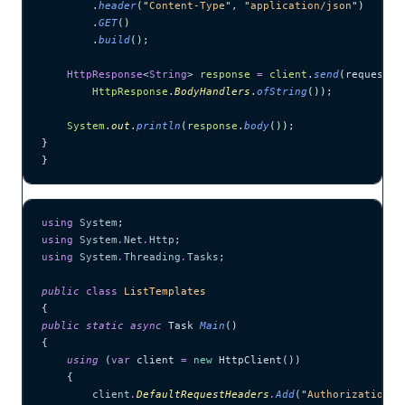
        .
header
(
"
Content-Type
"
, 
"
application/json
"
)
        .
GET
()
        .
build
()
;
    HttpResponse
<
String
> 
response
 =
 client
.
send
(
request, 
        HttpResponse
.
BodyHandlers
.
ofString
())
;
    System
.
out
.
println
(
response
.
body
())
;
}
}
using
 System
;
using
 System
.
Net
.
Http
;
using
 System
.
Threading
.
Tasks
;
public
 class
 ListTemplates
{
public
 static
 async
 Task 
Main
()
{
    using
 (
var
 client 
=
 new
 HttpClient())
    {
        client
.
DefaultRequestHeaders
.
Add
(
"
Authorization
"
,