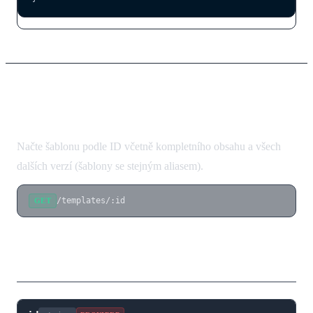
Získání šablony
Načte šablonu podle ID včetně kompletního obsahu a všech
dalších verzí (šablony se stejným aliasem).
/templates/:id
GET
Parametry cesty