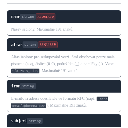
name
string
REQUIRED
Název šablony. Maximálně 191 znaků.
alias
string
REQUIRED
Alias šablony pro seskupování verzí. Smí obsahovat pouze malá
písmena (a-z), číslice (0-9), podtržítka (_) a pomlčky (-). Vzor:
. Maximálně 191 znaků.
^[a-z0-9_-]+$
from
string
E-mailová adresa odesílatele ve formátu RFC (např.
Jméno
). Maximálně 191 znaků.
<email@domena.cz>
subject
string