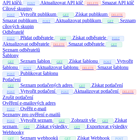
API klíčů
Aktualizovat API klíč
Smazat API klíč
POST
DELETE
Cílové skupiny
Vytvořit publikum
Získat publikum
POST
GET
DELETE
Smazat publikum
Aktualizovat publikum
Seznam
POST
GET
cílových skupin
Odběratelé
Přidat odběratele
Získat odběratele
POST
GET
POST
Aktualizovat odběratele
Smazat odběratele
DELETE
GET
Seznam odběratelů
Šablony
Seznam šablon
Získat šablonu
Vytvořit
GET
GET
POST
šablonu
Aktualizovat šablonu
Smazat šablonu
POST
DELETE
Publikovat šablonu
POST
Potlačení
Seznam potlačených adres
Získat potlačení
GET
GET
Vytvořit potlačení
Aktualizovat potlačení
POST
POST
DELETE
Zrušit potlačení
Ověření e-mailových adres
Ověřit e-mail
POST
Seznamy pro ověření e-mailů
Vytvořit seznam
Zobrazit vše
Získat
POST
GET
GET
seznam
Získat výsledky
Exportovat výsledky
GET
GET
Webhooky
Seznam webhooků
Získat Webhook
GET
GET
POST