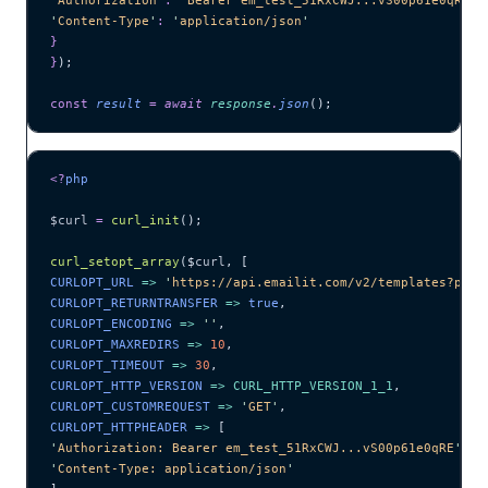
'
Content-Type
'
:
 '
application/json
'
}
}
);
const
 result
 =
 await 
response
.
json
();
<?
php
$curl
 =
 curl_init
();
curl_setopt_array
($
curl
,
 [
CURLOPT_URL 
=>
 '
https://api.emailit.com/v2/templates?page
CURLOPT_RETURNTRANSFER 
=>
 true
,
CURLOPT_ENCODING 
=>
 ''
,
CURLOPT_MAXREDIRS 
=>
 10
,
CURLOPT_TIMEOUT 
=>
 30
,
CURLOPT_HTTP_VERSION 
=>
 CURL_HTTP_VERSION_1_1
,
CURLOPT_CUSTOMREQUEST 
=>
 '
GET
'
,
CURLOPT_HTTPHEADER 
=>
 [
'
Authorization: Bearer em_test_51RxCWJ...vS00p61e0qRE
'
,
'
Content-Type: application/json
'