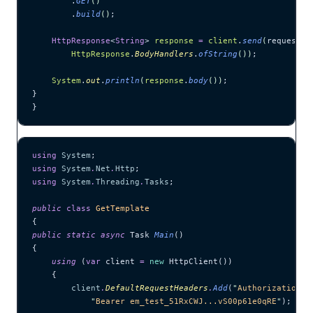
        .
GET
()
        .
build
()
;
    HttpResponse
<
String
> 
response
 =
 client
.
send
(
request, 
        HttpResponse
.
BodyHandlers
.
ofString
())
;
    System
.
out
.
println
(
response
.
body
())
;
}
}
using
 System
;
using
 System
.
Net
.
Http
;
using
 System
.
Threading
.
Tasks
;
public
 class
 GetTemplate
{
public
 static
 async
 Task 
Main
()
{
    using
 (
var
 client 
=
 new
 HttpClient())
    {
        client
.
DefaultRequestHeaders
.
Add
(
"
Authorization
"
,
            "
Bearer em_test_51RxCWJ...vS00p61e0qRE
"
);