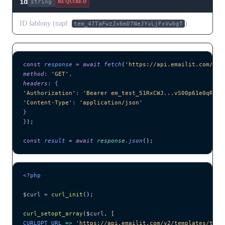
id
string
REQUIRED
ID šablony (např.
).
tem_47TaFwzJx6mD7NeJYvLjFxVwbgT
const
 response
 =
 await 
fetch
(
'
https://api.emailit.com/v2/
method
:
 '
GET
'
,
headers
:
 {
'
Authorization
'
:
 '
Bearer em_test_51RxCWJ...vS00p61e0qRE
'
,
'
Content-Type
'
:
 '
application/json
'
}
}
);
const
 result
 =
 await 
response
.
json
();
<?
php
$curl
 =
 curl_init
();
curl_setopt_array
($
curl
,
 [
CURLOPT_URL 
=>
 '
https://api.emailit.com/v2/templates/tem_