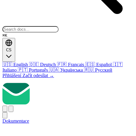
⌘K
CS
🇺🇸
English
🇩🇪
Deutsch
🇫🇷
Français
🇪🇸
Español
🇮🇹
Italiano
🇵🇹
Português
🇺🇦
Українська
🇷🇺
Русский
Přihlášení
Začít odesílat
→
Dokumentace