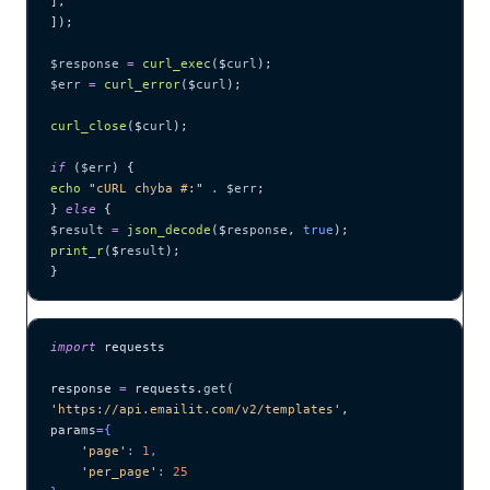
],
]);
$response
 =
 curl_exec
($
curl
);
$err
 =
 curl_error
($
curl
);
curl_close
($
curl
);
if
 (
$err
) {
echo
 "
cURL chyba #:
"
 .
 $err
;
} 
else
 {
$result
 =
 json_decode
($
response
,
 true
);
print_r
($
result
);
}
import
 requests
response 
=
 requests.
get
(
'
https://api.emailit.com/v2/templates
'
,
params
=
{
    '
page
'
: 
1
,
    '
per_page
'
: 
25