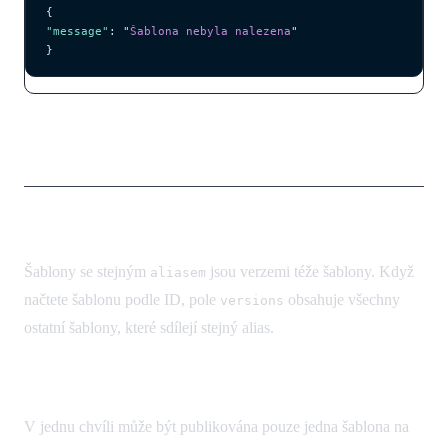
{
"message"
: 
"
Šablona nebyla nalezena
"
}
Klíčové koncepty
Seskupování podle aliasu
Šablony se stejným
jsou verzemi téže šablony. Když
aliasem
načtete šablonu podle ID, pole
obsahuje všechny
versions
ostatní šablony, které sdílejí stejný alias.
Publikování
V jednu chvíli může být publikována pouze jedna šablona na