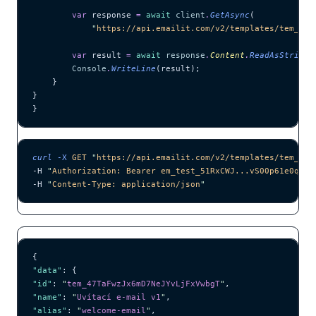
        var
 response 
=
 await
 client
.
GetAsync
(
            "
https://api.emailit.com/v2/templates/tem_47T
        var
 result 
=
 await
 response
.
Content
.
ReadAsStringA
        Console
.
WriteLine
(result);
    }
}
}
curl
 -X
 GET
 "
https://api.emailit.com/v2/templates/tem_47T
-H 
"
Authorization: Bearer em_test_51RxCWJ...vS00p61e0qRE
"
-H 
"
Content-Type: application/json
"
{
"data"
: {
"id"
: 
"
tem_47TaFwzJx6mD7NeJYvLjFxVwbgT
"
,
"name"
: 
"
Uvítací e-mail v1
"
,
"alias"
: 
"
welcome-email
"
,