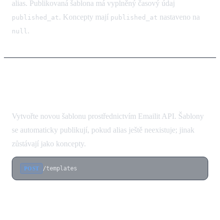
alias. Publikovaná šablona má vyplněný časový údaj
. Koncepty mají
nastaveno na
published_at
published_at
.
null
Vytvoření šablony
Vytvořte novou šablonu prostřednictvím Emailit API. Šablony
se automaticky publikují, pokud alias ještě neexistuje; jinak
zůstávají jako koncepty.
/templates
POST
Tělo požadavku