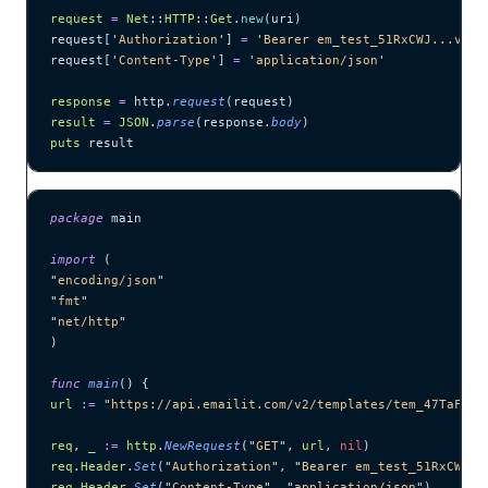
request
 =
 Net
::
HTTP
::
Get
.
new
(uri)
request[
'
Authorization
'
] 
=
 '
Bearer em_test_51RxCWJ...vS00
request[
'
Content-Type
'
] 
=
 '
application/json
'
response
 =
 http.
request
(request)
result
 =
 JSON
.
parse
(response.
body
)
puts
 result
package
 main
import
 (
"
encoding/json
"
"
fmt
"
"
net/http
"
)
func
 main
() {
url
 :=
 "
https://api.emailit.com/v2/templates/tem_47TaFwzJ
req
, 
_
 :=
 http
.
NewRequest
(
"
GET
"
, 
url
, 
nil
)
req
.
Header
.
Set
(
"
Authorization
"
, 
"
Bearer em_test_51RxCWJ..
req
.
Header
.
Set
(
"
Content-Type
"
, 
"
application/json
"
)