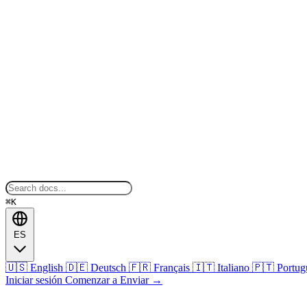
⌘K
ES
🇺🇸
English
🇩🇪
Deutsch
🇫🇷
Français
🇮🇹
Italiano
🇵🇹
Portug
Iniciar sesión
Comenzar a Enviar
→