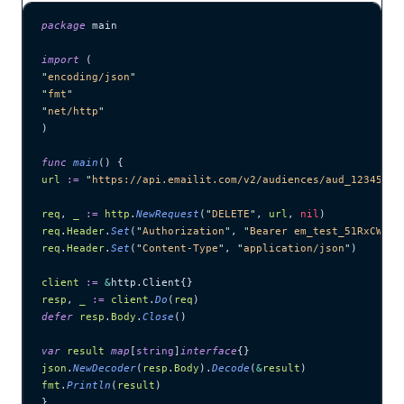
package
 main
import
 (
"
encoding/json
"
"
fmt
"
"
net/http
"
)
func
 main
() {
url
 :=
 "
https://api.emailit.com/v2/audiences/aud_12345678
req
, 
_
 :=
 http
.
NewRequest
(
"
DELETE
"
, 
url
, 
nil
)
req
.
Header
.
Set
(
"
Authorization
"
, 
"
Bearer em_test_51RxCWJ..
req
.
Header
.
Set
(
"
Content-Type
"
, 
"
application/json
"
)
client
 :=
 &
http.Client{}
resp
, 
_
 :=
 client
.
Do
(
req
)
defer
 resp
.
Body
.
Close
()
var
 result
 map
[
string
]
interface
{}
json
.
NewDecoder
(
resp
.
Body
).
Decode
(
&
result
)
fmt
.
Println
(
result
)
}