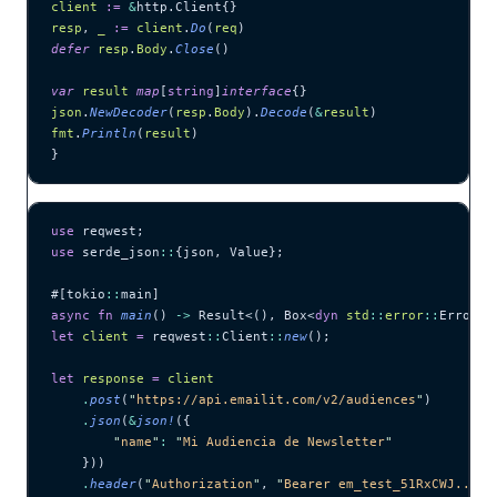
client
 :=
 &
http.Client{}
resp
, 
_
 :=
 client
.
Do
(
req
)
defer
 resp
.
Body
.
Close
()
var
 result
 map
[
string
]
interface
{}
json
.
NewDecoder
(
resp
.
Body
).
Decode
(
&
result
)
fmt
.
Println
(
result
)
}
use
 reqwest;
use
 serde_json
::
{json, Value};
#[tokio
::
main]
async
 fn
 main
() 
->
 Result<(), Box<
dyn
 std
::
error
::
Error>>
let
 client
 =
 reqwest
::
Client
::
new
();
let
 response
 =
 client
    .
post
(
"
https://api.emailit.com/v2/audiences
"
)
    .
json
(
&
json!
({
        "
name
"
:
 "
Mi Audiencia de Newsletter
"
    }))
    .
header
(
"
Authorization
"
, 
"
Bearer em_test_51RxCWJ...vS