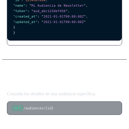
"id"
: 
1234567890
,
"name"
: 
"
Mi Audiencia de Newsletter
"
,
"token"
: 
"
aud_abc123def456
"
,
"created_at"
: 
"
2021-01-01T00:00:00Z
"
,
"updated_at"
: 
"
2021-01-01T00:00:00Z
"
}
}
Obtener Audiencia
Consulta los detalles de una audiencia específica.
/audiences/{id}
GET