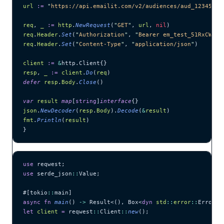
url
 :=
 "
https://api.emailit.com/v2/audiences/aud_12345678
req
, 
_
 :=
 http
.
NewRequest
(
"
GET
"
, 
url
, 
nil
)
req
.
Header
.
Set
(
"
Authorization
"
, 
"
Bearer em_test_51RxCWJ..
req
.
Header
.
Set
(
"
Content-Type
"
, 
"
application/json
"
)
client
 :=
 &
http.Client{}
resp
, 
_
 :=
 client
.
Do
(
req
)
defer
 resp
.
Body
.
Close
()
var
 result
 map
[
string
]
interface
{}
json
.
NewDecoder
(
resp
.
Body
).
Decode
(
&
result
)
fmt
.
Println
(
result
)
}
use
 reqwest;
use
 serde_json
::
Value;
#[tokio
::
main]
async
 fn
 main
() 
->
 Result<(), Box<
dyn
 std
::
error
::
Error>>
let
 client
 =
 reqwest
::
Client
::
new
();