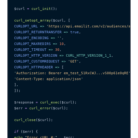
$curl
 =
 curl_init
();
curl_setopt_array
($
curl
,
 [
CURLOPT_URL 
=>
 '
https://api.emailit.com/v2/audiences/aud_
CURLOPT_RETURNTRANSFER 
=>
 true
,
CURLOPT_ENCODING 
=>
 ''
,
CURLOPT_MAXREDIRS 
=>
 10
,
CURLOPT_TIMEOUT 
=>
 30
,
CURLOPT_HTTP_VERSION 
=>
 CURL_HTTP_VERSION_1_1
,
CURLOPT_CUSTOMREQUEST 
=>
 '
GET
'
,
CURLOPT_HTTPHEADER 
=>
 [
'
Authorization: Bearer em_test_51RxCWJ...vS00p61e0qRE
'
,
'
Content-Type: application/json
'
],
]);
$response
 =
 curl_exec
($
curl
);
$err
 =
 curl_error
($
curl
);
curl_close
($
curl
);
if
 (
$err
) {
echo
 "
Error cURL #:
"
 .
 $err
;