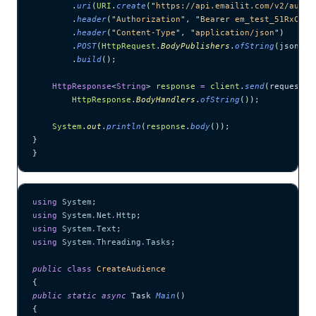
        .
uri
(
URI
.
create
(
"
https://api.emailit.com/v2/audie
        .
header
(
"
Authorization
"
, 
"
Bearer em_test_51RxCWJ.
        .
header
(
"
Content-Type
"
, 
"
application/json
"
)
        .
POST
(
HttpRequest
.
BodyPublishers
.
ofString
(
jsonBod
        .
build
()
;
    HttpResponse
<
String
> 
response
 =
 client
.
send
(
request,
        HttpResponse
.
BodyHandlers
.
ofString
())
;
    System
.
out
.
println
(
response
.
body
())
;
}
}
using
 System
;
using
 System
.
Net
.
Http
;
using
 System
.
Text
;
using
 System
.
Threading
.
Tasks
;
public
 class
 CreateAudience
{
public
 static
 async
 Task 
Main
()
{