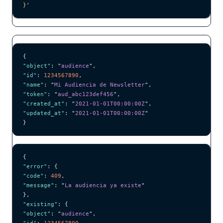
}
'
{
"object"
: 
"
audience
"
,
"id"
: 
1234567890
,
"name"
: 
"
Mi Audiencia de Newsletter
"
,
"token"
: 
"
aud_abc123def456
"
,
"created_at"
: 
"
2021-01-01T00:00:00Z
"
,
"updated_at"
: 
"
2021-01-01T00:00:00Z
"
}
{
"error"
: {
"code"
: 
409
,
"message"
: 
"
La audiencia ya existe
"
},
"existing"
: {
"object"
: 
"
audience
"
,