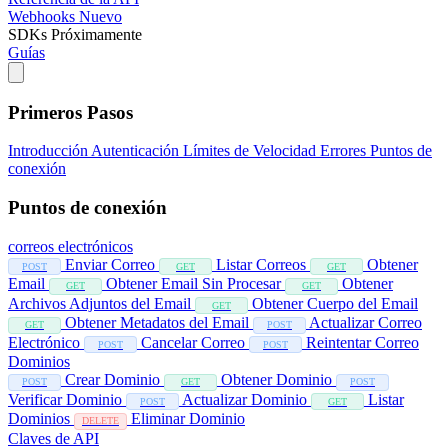
Webhooks
Nuevo
SDKs
Próximamente
Guías
Primeros Pasos
Introducción
Autenticación
Límites de Velocidad
Errores
Puntos de
conexión
Puntos de conexión
correos electrónicos
Enviar Correo
Listar Correos
Obtener
POST
GET
GET
Email
Obtener Email Sin Procesar
Obtener
GET
GET
Archivos Adjuntos del Email
Obtener Cuerpo del Email
GET
Obtener Metadatos del Email
Actualizar Correo
GET
POST
Electrónico
Cancelar Correo
Reintentar Correo
POST
POST
Dominios
Crear Dominio
Obtener Dominio
POST
GET
POST
Verificar Dominio
Actualizar Dominio
Listar
POST
GET
Dominios
Eliminar Dominio
DELETE
Claves de API