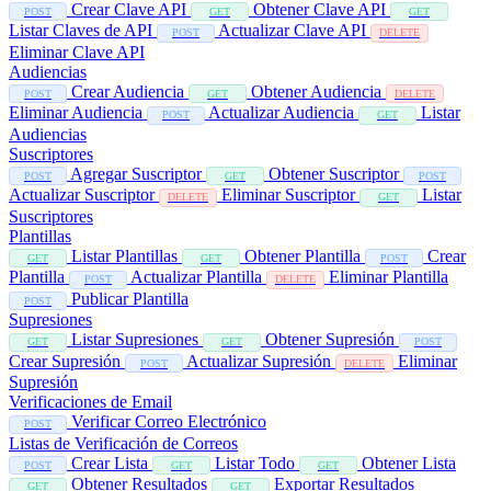
Crear Clave API
Obtener Clave API
POST
GET
GET
Listar Claves de API
Actualizar Clave API
POST
DELETE
Eliminar Clave API
Audiencias
Crear Audiencia
Obtener Audiencia
POST
GET
DELETE
Eliminar Audiencia
Actualizar Audiencia
Listar
POST
GET
Audiencias
Suscriptores
Agregar Suscriptor
Obtener Suscriptor
POST
GET
POST
Actualizar Suscriptor
Eliminar Suscriptor
Listar
DELETE
GET
Suscriptores
Plantillas
Listar Plantillas
Obtener Plantilla
Crear
GET
GET
POST
Plantilla
Actualizar Plantilla
Eliminar Plantilla
POST
DELETE
Publicar Plantilla
POST
Supresiones
Listar Supresiones
Obtener Supresión
GET
GET
POST
Crear Supresión
Actualizar Supresión
Eliminar
POST
DELETE
Supresión
Verificaciones de Email
Verificar Correo Electrónico
POST
Listas de Verificación de Correos
Crear Lista
Listar Todo
Obtener Lista
POST
GET
GET
Obtener Resultados
Exportar Resultados
GET
GET