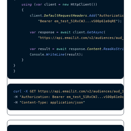
    using
 (
var
 client 
=
 new
 HttpClient())
    {
        client
.
DefaultRequestHeaders
.
Add
(
"
Authorization
"
,
            "
Bearer em_test_51RxCWJ...vS00p61e0qRE
"
);
        var
 response 
=
 await
 client
.
GetAsync
(
            "
https://api.emailit.com/v2/audiences/aud_123
        var
 result 
=
 await
 response
.
Content
.
ReadAsStringA
        Console
.
WriteLine
(result);
    }
}
}
curl
 -X
 GET
 https://api.emailit.com/v2/audiences/aud_1234
-H 
"
Authorization: Bearer em_test_51RxCWJ...vS00p61e0qRE
"
-H 
"
Content-Type: application/json
"