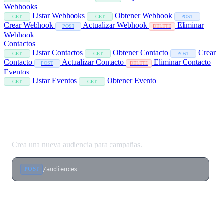
Webhooks
Listar Webhooks
Obtener Webhook
GET
GET
POST
Crear Webhook
Actualizar Webhook
Eliminar
POST
DELETE
Webhook
Contactos
Listar Contactos
Obtener Contacto
Crear
GET
GET
POST
Contacto
Actualizar Contacto
Eliminar Contacto
POST
DELETE
Eventos
Listar Eventos
Obtener Evento
GET
GET
Crear Audiencia
Crea una nueva audiencia para campañas.
/audiences
POST
Cuerpo de la Solicitud