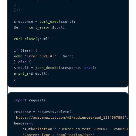
],
]);
$response
 =
 curl_exec
($
curl
);
$err
 =
 curl_error
($
curl
);
curl_close
($
curl
);
if
 (
$err
) {
echo
 "
Error cURL #:
"
 .
 $err
;
} 
else
 {
$result
 =
 json_decode
($
response
,
 true
);
print_r
($
result
);
}
import
 requests
response 
=
 requests.
delete
(
'
https://api.emailit.com/v2/audiences/aud_1234567890
'
,
headers
=
{
    '
Authorization
'
: 
'
Bearer em_test_51RxCWJ...vS00p61e0q
    '
Content-Type
'
: 
'
application/json
'