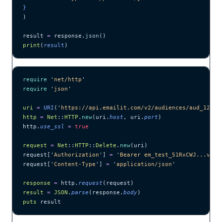
}
)
result 
=
 response.
json
()
print
(
result
)
require
 '
net/http
'
require
 '
json
'
uri
 =
 URI
(
'
https://api.emailit.com/v2/audiences/aud_12345
http
 =
 Net
::
HTTP
.
new
(uri.
host
, uri.
port
)
http.
use_ssl
 =
 true
request
 =
 Net
::
HTTP
::
Delete
.
new
(uri)
request[
'
Authorization
'
] 
=
 '
Bearer em_test_51RxCWJ...vS00
request[
'
Content-Type
'
] 
=
 '
application/json
'
response
 =
 http.
request
(request)
result
 =
 JSON
.
parse
(response.
body
)
puts
 result