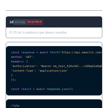
Parámetros de Ruta
id
string
REQUIRED
El ID de la audiencia que deseas consultar.
const
 response
 =
 await 
fetch
(
'
https://api.emailit.com/v2/
method
:
 '
GET
'
,
headers
:
 {
'
Authorization
'
:
 '
Bearer em_test_51RxCWJ...vS00p61e0qRE
'
,
'
Content-Type
'
:
 '
application/json
'
}
}
);
const
 result
 =
 await 
response
.
json
();
<?
php