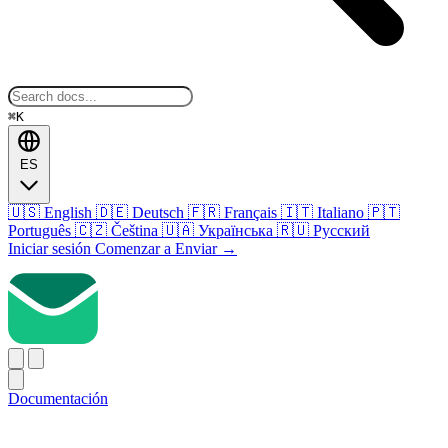
⌘K
ES
🇺🇸
English
🇩🇪
Deutsch
🇫🇷
Français
🇮🇹
Italiano
🇵🇹
Português
🇨🇿
Čeština
🇺🇦
Українська
🇷🇺
Русский
Iniciar sesión
Comenzar a Enviar
→
Documentación