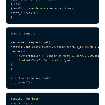
} 
else
 {
$result
 =
 json_decode
($
response
,
 true
);
print_r
($
result
);
}
import
 requests
response 
=
 requests.
get
(
'
https://api.emailit.com/v2/audiences/aud_1234567890
'
,
headers
=
{
    '
Authorization
'
: 
'
Bearer em_test_51RxCWJ...vS00p61e0q
    '
Content-Type
'
: 
'
application/json
'
}
)
result 
=
 response.
json
()
print
(
result
)
require
 '
net/http
'
require
 '
json
'