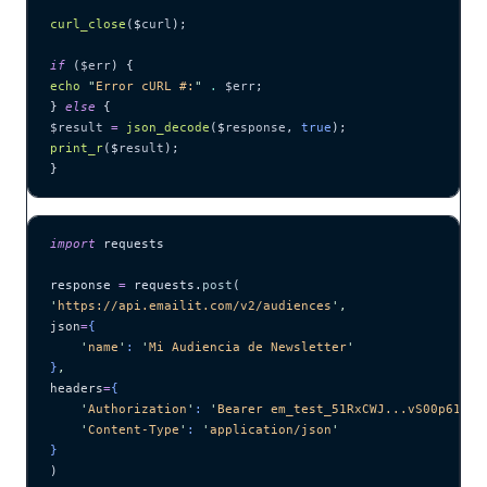
curl_close
($
curl
);
if
 (
$err
) {
echo
 "
Error cURL #:
"
 .
 $err
;
} 
else
 {
$result
 =
 json_decode
($
response
,
 true
);
print_r
($
result
);
}
import
 requests
response 
=
 requests.
post
(
'
https://api.emailit.com/v2/audiences
'
,
json
=
{
    '
name
'
: 
'
Mi Audiencia de Newsletter
'
}
,
headers
=
{
    '
Authorization
'
: 
'
Bearer em_test_51RxCWJ...vS00p61e0q
    '
Content-Type
'
: 
'
application/json
'
}
)