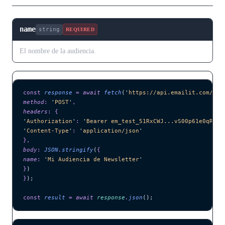
name
string
REQUIRED
El nombre de la audiencia.
const
 response
 =
 await 
fetch
(
'
https://api.emailit.com/v2/
method
:
 '
POST
'
,
headers
:
 {
'
Authorization
'
:
 '
Bearer em_test_51RxCWJ...vS00p61e0qRE
'
,
'
Content-Type
'
:
 '
application/json
'
},
body
:
 JSON
.
stringify
(
{
name
:
 '
Mi Audiencia de Newsletter
'
}
)
}
);
const
 result
 =
 await 
response
.
json
();