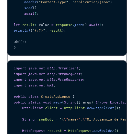
    .
header
(
"
Content-Type
"
, 
"
application/json
"
)
    .
send
()
    .
await
?
;
let
 result
:
 Value 
=
 response
.
json
()
.
await
?
;
println!
(
"
{:?}
"
, 
result
);
Ok(())
}
import
 java
.
net
.
http
.
HttpClient
;
import
 java
.
net
.
http
.
HttpRequest
;
import
 java
.
net
.
http
.
HttpResponse
;
import
 java
.
net
.
URI
;
public
 class
 CreateAudience
 {
public
 static
 void
 main
(
String
[] 
args
)
 throws
 Exception
 {
    HttpClient
 client
 =
 HttpClient
.
newHttpClient
()
;
    String
 jsonBody
 =
 "
{
\"
name
\"
:
\"
Mi Audiencia de Newsle
    HttpRequest
 request
 =
 HttpRequest
.
newBuilder
()