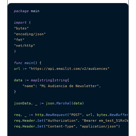
package
 main
import
 (
"
bytes
"
"
encoding/json
"
"
fmt
"
"
net/http
"
)
func
 main
() {
url
 :=
 "
https://api.emailit.com/v2/audiences
"
data
 :=
 map
[
string
]
string
{
    "
name
"
: 
"
Mi Audiencia de Newsletter
"
,
}
jsonData
, 
_
 :=
 json
.
Marshal
(
data
)
req
, 
_
 :=
 http
.
NewRequest
(
"
POST
"
, 
url
, 
bytes
.
NewBuffer
(
js
req
.
Header
.
Set
(
"
Authorization
"
, 
"
Bearer em_test_51RxCWJ..
req
.
Header
.
Set
(
"
Content-Type
"
, 
"
application/json
"
)