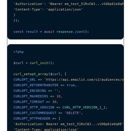
'
Authorization
'
:
 '
Bearer em_test_51RxCWJ...vS00p61e0qRE
'
,
'
Content-Type
'
:
 '
application/json
'
}
}
);
const
 result
 =
 await 
response
.
json
();
<?
php
$curl
 =
 curl_init
();
curl_setopt_array
($
curl
,
 [
CURLOPT_URL 
=>
 '
https://api.emailit.com/v2/audiences/aud_
CURLOPT_RETURNTRANSFER 
=>
 true
,
CURLOPT_ENCODING 
=>
 ''
,
CURLOPT_MAXREDIRS 
=>
 10
,
CURLOPT_TIMEOUT 
=>
 30
,
CURLOPT_HTTP_VERSION 
=>
 CURL_HTTP_VERSION_1_1
,
CURLOPT_CUSTOMREQUEST 
=>
 '
DELETE
'
,
CURLOPT_HTTPHEADER 
=>
 [
'
Authorization: Bearer em_test_51RxCWJ...vS00p61e0qRE
'
,
'
Content-Type: application/json
'