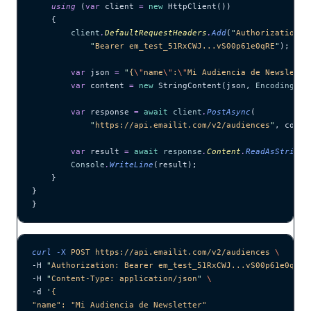
    using
 (
var
 client 
=
 new
 HttpClient())
    {
        client
.
DefaultRequestHeaders
.
Add
(
"
Authorization
"
,
            "
Bearer em_test_51RxCWJ...vS00p61e0qRE
"
);
        var
 json 
=
 "
{
\"
name
\"
:
\"
Mi Audiencia de Newslette
        var
 content 
=
 new
 StringContent(json, 
Encoding
.
UT
        var
 response 
=
 await
 client
.
PostAsync
(
            "
https://api.emailit.com/v2/audiences
"
, conte
        var
 result 
=
 await
 response
.
Content
.
ReadAsStringA
        Console
.
WriteLine
(result);
    }
}
}
curl
 -X
 POST
 https://api.emailit.com/v2/audiences
 \
-H 
"
Authorization: Bearer em_test_51RxCWJ...vS00p61e0qRE
"
-H 
"
Content-Type: application/json
"
 \
-d 
'
{
"name": "Mi Audiencia de Newsletter"