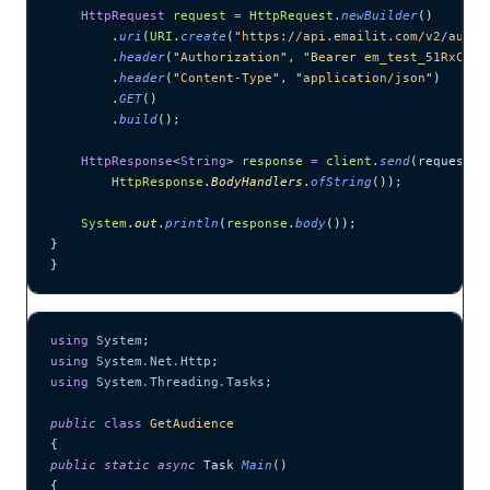
    HttpRequest
 request
 =
 HttpRequest
.
newBuilder
()
        .
uri
(
URI
.
create
(
"
https://api.emailit.com/v2/audie
        .
header
(
"
Authorization
"
, 
"
Bearer em_test_51RxCWJ.
        .
header
(
"
Content-Type
"
, 
"
application/json
"
)
        .
GET
()
        .
build
()
;
    HttpResponse
<
String
> 
response
 =
 client
.
send
(
request,
        HttpResponse
.
BodyHandlers
.
ofString
())
;
    System
.
out
.
println
(
response
.
body
())
;
}
}
using
 System
;
using
 System
.
Net
.
Http
;
using
 System
.
Threading
.
Tasks
;
public
 class
 GetAudience
{
public
 static
 async
 Task 
Main
()
{