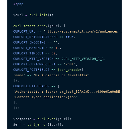
<?
php
$curl
 =
 curl_init
();
curl_setopt_array
($
curl
,
 [
CURLOPT_URL 
=>
 '
https://api.emailit.com/v2/audiences
'
,
CURLOPT_RETURNTRANSFER 
=>
 true
,
CURLOPT_ENCODING 
=>
 ''
,
CURLOPT_MAXREDIRS 
=>
 10
,
CURLOPT_TIMEOUT 
=>
 30
,
CURLOPT_HTTP_VERSION 
=>
 CURL_HTTP_VERSION_1_1
,
CURLOPT_CUSTOMREQUEST 
=>
 '
POST
'
,
CURLOPT_POSTFIELDS 
=>
 json_encode
([
'
name
'
 =>
 '
Mi Audiencia de Newsletter
'
]),
CURLOPT_HTTPHEADER 
=>
 [
'
Authorization: Bearer em_test_51RxCWJ...vS00p61e0qRE
'
,
'
Content-Type: application/json
'
],
]);
$response
 =
 curl_exec
($
curl
);
$err
 =
 curl_error
($
curl
);