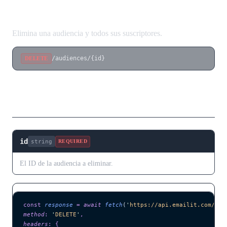
Eliminar Audiencia
Elimina una audiencia y todos sus suscriptores.
/audiences/{id}
DELETE
Parámetros de Ruta
id
string
REQUIRED
El ID de la audiencia a eliminar.
const
 response
 =
 await 
fetch
(
'
https://api.emailit.com/v2/
method
:
 '
DELETE
'
,
headers
:
 {