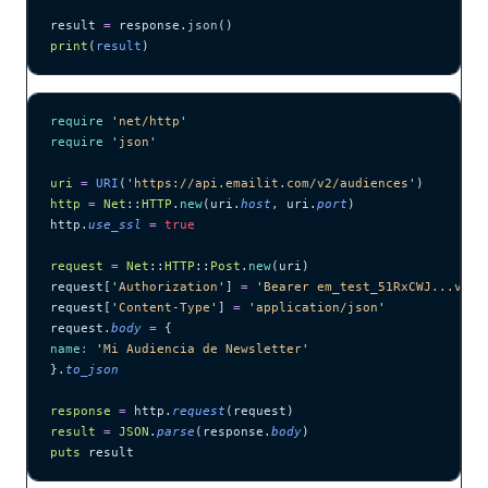
result 
=
 response.
json
()
print
(
result
)
require
 '
net/http
'
require
 '
json
'
uri
 =
 URI
(
'
https://api.emailit.com/v2/audiences
'
)
http
 =
 Net
::
HTTP
.
new
(uri.
host
, uri.
port
)
http.
use_ssl
 =
 true
request
 =
 Net
::
HTTP
::
Post
.
new
(uri)
request[
'
Authorization
'
] 
=
 '
Bearer em_test_51RxCWJ...vS00
request[
'
Content-Type
'
] 
=
 '
application/json
'
request.
body
 =
 {
name
:
 '
Mi Audiencia de Newsletter
'
}.
to_json
response
 =
 http.
request
(request)
result
 =
 JSON
.
parse
(response.
body
)
puts
 result