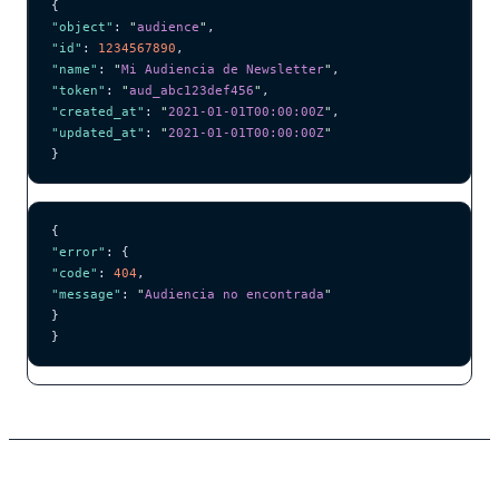
{
"object"
: 
"
audience
"
,
"id"
: 
1234567890
,
"name"
: 
"
Mi Audiencia de Newsletter
"
,
"token"
: 
"
aud_abc123def456
"
,
"created_at"
: 
"
2021-01-01T00:00:00Z
"
,
"updated_at"
: 
"
2021-01-01T00:00:00Z
"
}
{
"error"
: {
"code"
: 
404
,
"message"
: 
"
Audiencia no encontrada
"
}
}