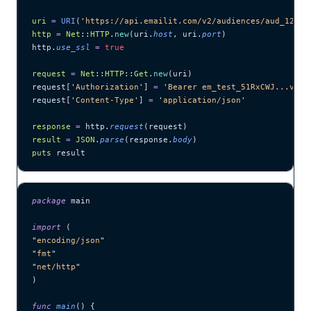
uri
 =
 URI
(
'
https://api.emailit.com/v2/audiences/aud_12345
http
 =
 Net
::
HTTP
.
new
(uri.
host
, uri.
port
)
http.
use_ssl
 =
 true
request
 =
 Net
::
HTTP
::
Get
.
new
(uri)
request[
'
Authorization
'
] 
=
 '
Bearer em_test_51RxCWJ...vS00
request[
'
Content-Type
'
] 
=
 '
application/json
'
response
 =
 http.
request
(request)
result
 =
 JSON
.
parse
(response.
body
)
puts
 result
package
 main
import
 (
"
encoding/json
"
"
fmt
"
"
net/http
"
)
func
 main
() {