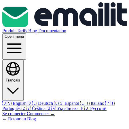
Produit
Tarifs
Blog
Documentation
Open menu
Français
🇺🇸
English
🇩🇪
Deutsch
🇪🇸
Español
🇮🇹
Italiano
🇵🇹
Português
🇨🇿
Čeština
🇺🇦
Українська
🇷🇺
Русский
Se connecter
Commencer
→
← Retour au Blog