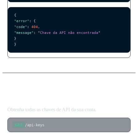
{
"error"
: {
"code"
: 
404
,
"message"
: 
"
Chave da API não encontrada
"
}
}
Listar Chaves de API
Obtenha todas as chaves de API da sua conta.
/api-keys
GET