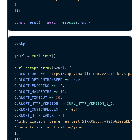
}
}
);
const
 result
 =
 await 
response
.
json
();
<?
php
$curl
 =
 curl_init
();
curl_setopt_array
($
curl
,
 [
CURLOPT_URL 
=>
 '
https://api.emailit.com/v2/api-keys?page=
CURLOPT_RETURNTRANSFER 
=>
 true
,
CURLOPT_ENCODING 
=>
 ''
,
CURLOPT_MAXREDIRS 
=>
 10
,
CURLOPT_TIMEOUT 
=>
 30
,
CURLOPT_HTTP_VERSION 
=>
 CURL_HTTP_VERSION_1_1
,
CURLOPT_CUSTOMREQUEST 
=>
 '
GET
'
,
CURLOPT_HTTPHEADER 
=>
 [
'
Authorization: Bearer em_test_51RxCWJ...vS00p61e0qRE
'
,
'
Content-Type: application/json
'
],
]);