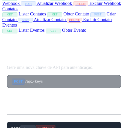
Webhook
Atualizar Webhook
Excluir Webhook
POST
DELETE
Contatos
Listar Contatos
Obter Contato
Criar
GET
GET
POST
Contato
Atualizar Contato
Excluir Contato
POST
DELETE
Eventos
Listar Eventos
Obter Evento
GET
GET
Criar Chave de API
Gere uma nova chave de API para autenticação.
/api-keys
POST
Corpo da Requisição