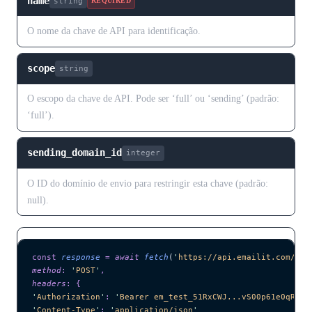
name
string
REQUIRED
O nome da chave de API para identificação.
scope
string
O escopo da chave de API. Pode ser ‘full’ ou ‘sending’ (padrão:
‘full’).
sending_domain_id
integer
O ID do domínio de envio para restringir esta chave (padrão:
null).
const
 response
 =
 await 
fetch
(
'
https://api.emailit.com/v2/
method
:
 '
POST
'
,
headers
:
 {
'
Authorization
'
:
 '
Bearer em_test_51RxCWJ...vS00p61e0qRE
'
,
'
Content-Type
'
:
 '
application/json
'