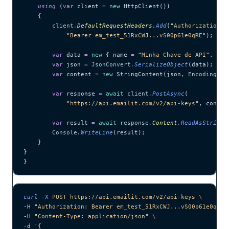
    using
 (
var
 client 
=
 new
 HttpClient())
    {
        client
.
DefaultRequestHeaders
.
Add
(
"
Authorization
"
,
            "
Bearer em_test_51RxCWJ...vS00p61e0qRE
"
);
        var
 data 
=
 new
 { name 
=
 "
Minha Chave de API
"
, sco
        var
 json 
=
 JsonConvert
.
SerializeObject
(data);
        var
 content 
=
 new
 StringContent(json, 
Encoding
.
UT
        var
 response 
=
 await
 client
.
PostAsync
(
            "
https://api.emailit.com/v2/api-keys
"
, conten
        var
 result 
=
 await
 response
.
Content
.
ReadAsStringA
        Console
.
WriteLine
(result);
    }
}
}
curl
 -X
 POST
 https://api.emailit.com/v2/api-keys
 \
-H 
"
Authorization: Bearer em_test_51RxCWJ...vS00p61e0qRE
"
-H 
"
Content-Type: application/json
"
 \
-d 
'
{