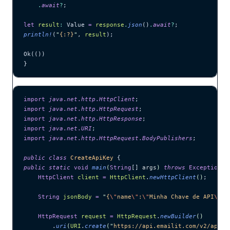
    .
await
?
;
let
 result
:
 Value 
=
 response
.
json
()
.
await
?
;
println!
(
"
{:?}
"
, 
result
);
Ok(())
}
import
 java
.
net
.
http
.
HttpClient
;
import
 java
.
net
.
http
.
HttpRequest
;
import
 java
.
net
.
http
.
HttpResponse
;
import
 java
.
net
.
URI
;
import
 java
.
net
.
http
.
HttpRequest
.
BodyPublishers
;
public
 class
 CreateApiKey
 {
public
 static
 void
 main
(
String
[] 
args
)
 throws
 Exception
 {
    HttpClient
 client
 =
 HttpClient
.
newHttpClient
()
;
    String
 jsonBody
 =
 "
{
\"
name
\"
:
\"
Minha Chave de API
\"
,
\
    HttpRequest
 request
 =
 HttpRequest
.
newBuilder
()
        .
uri
(
URI
.
create
(
"
https://api.emailit.com/v2/api-k