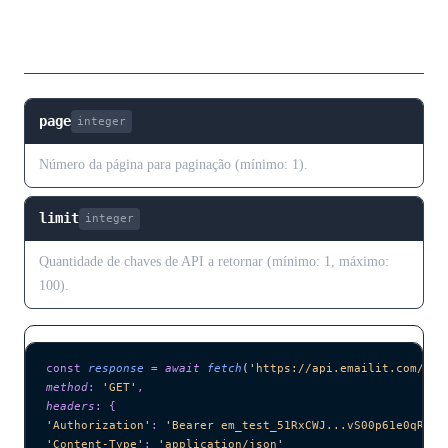
Parâmetros de Consulta
page
integer
Número da página para paginação (mínimo: 1).
limit
integer
Quantidade de chaves de API a retornar (mínimo: 1, máximo:
100).
const
 response
 =
 await 
fetch
(
'
https://api.emailit.com/v2/
method
:
 '
GET
'
,
headers
:
 {
'
Authorization
'
:
 '
Bearer em_test_51RxCWJ...vS00p61e0qRE
'
,
'
Content-Type
'
:
 '
application/json
'