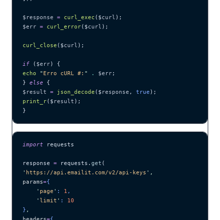
$response
 =
 curl_exec
($
curl
);
$err
 =
 curl_error
($
curl
);
curl_close
($
curl
);
if
 (
$err
) {
echo
 "
Erro cURL #:
"
 .
 $err
;
} 
else
 {
$result
 =
 json_decode
($
response
,
 true
);
print_r
($
result
);
}
import
 requests
response 
=
 requests.
get
(
'
https://api.emailit.com/v2/api-keys
'
,
params
=
{
    '
page
'
: 
1
,
    '
limit
'
: 
10
}
,
headers
=
{