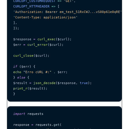
CURLOPT_CUSTOMREQUEST 
=>
 '
GET
'
,
CURLOPT_HTTPHEADER 
=>
 [
'
Authorization: Bearer em_test_51RxCWJ...vS00p61e0qRE
'
,
'
Content-Type: application/json
'
],
]);
$response
 =
 curl_exec
($
curl
);
$err
 =
 curl_error
($
curl
);
curl_close
($
curl
);
if
 (
$err
) {
echo
 "
Erro cURL #:
"
 .
 $err
;
} 
else
 {
$result
 =
 json_decode
($
response
,
 true
);
print_r
($
result
);
}
import
 requests
response 
=
 requests.
get
(