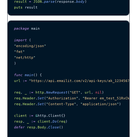
result
 =
 JSON
.
parse
(response.
body
)
puts
 result
package
 main
import
 (
"
encoding/json
"
"
fmt
"
"
net/http
"
)
func
 main
() {
url
 :=
 "
https://api.emailit.com/v2/api-keys/ak_1234567890
req
, 
_
 :=
 http
.
NewRequest
(
"
GET
"
, 
url
, 
nil
)
req
.
Header
.
Set
(
"
Authorization
"
, 
"
Bearer em_test_51RxCWJ..
req
.
Header
.
Set
(
"
Content-Type
"
, 
"
application/json
"
)
client
 :=
 &
http.Client{}
resp
, 
_
 :=
 client
.
Do
(
req
)
defer
 resp
.
Body
.
Close
()