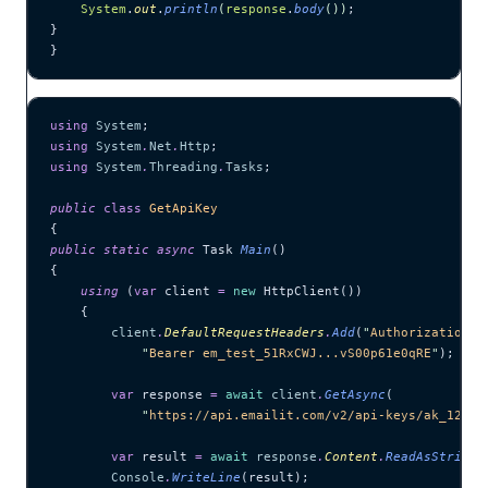
    System
.
out
.
println
(
response
.
body
())
;
}
}
using
 System
;
using
 System
.
Net
.
Http
;
using
 System
.
Threading
.
Tasks
;
public
 class
 GetApiKey
{
public
 static
 async
 Task 
Main
()
{
    using
 (
var
 client 
=
 new
 HttpClient())
    {
        client
.
DefaultRequestHeaders
.
Add
(
"
Authorization
"
,
            "
Bearer em_test_51RxCWJ...vS00p61e0qRE
"
);
        var
 response 
=
 await
 client
.
GetAsync
(
            "
https://api.emailit.com/v2/api-keys/ak_12345
        var
 result 
=
 await
 response
.
Content
.
ReadAsStringA
        Console
.
WriteLine
(result);