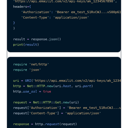
'
https://api.emailit.com/v2/api-keys/ak_1234567890
'
,
headers
=
{
    '
Authorization
'
: 
'
Bearer em_test_51RxCWJ...vS00p61e0q
    '
Content-Type
'
: 
'
application/json
'
}
)
result 
=
 response.
json
()
print
(
result
)
require
 '
net/http
'
require
 '
json
'
uri
 =
 URI
(
'
https://api.emailit.com/v2/api-keys/ak_1234567
http
 =
 Net
::
HTTP
.
new
(uri.
host
, uri.
port
)
http.
use_ssl
 =
 true
request
 =
 Net
::
HTTP
::
Get
.
new
(uri)
request[
'
Authorization
'
] 
=
 '
Bearer em_test_51RxCWJ...vS00
request[
'
Content-Type
'
] 
=
 '
application/json
'
response
 =
 http.
request
(request)