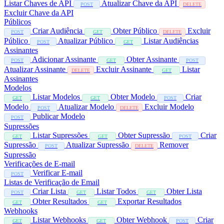
Listar Chaves de API
Atualizar Chave da API
POST
DELETE
Excluir Chave da API
Públicos
Criar Audiência
Obter Público
Excluir
POST
GET
DELETE
Público
Atualizar Público
Listar Audiências
POST
GET
Assinantes
Adicionar Assinante
Obter Assinante
POST
GET
POST
Atualizar Assinante
Excluir Assinante
Listar
DELETE
GET
Assinantes
Modelos
Listar Modelos
Obter Modelo
Criar
GET
GET
POST
Modelo
Atualizar Modelo
Excluir Modelo
POST
DELETE
Publicar Modelo
POST
Supressões
Listar Supressões
Obter Supressão
Criar
GET
GET
POST
Supressão
Atualizar Supressão
Remover
POST
DELETE
Supressão
Verificações de E-mail
Verificar E-mail
POST
Listas de Verificação de Email
Criar Lista
Listar Todos
Obter Lista
POST
GET
GET
Obter Resultados
Exportar Resultados
GET
GET
Webhooks
Listar Webhooks
Obter Webhook
Criar
GET
GET
POST