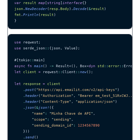
var
 result
 map
[
string
]
interface
{}
json
.
NewDecoder
(
resp
.
Body
).
Decode
(
&
result
)
fmt
.
Println
(
result
)
}
use
 reqwest;
use
 serde_json
::
{json, Value};
#[tokio
::
main]
async
 fn
 main
() 
->
 Result<(), Box<
dyn
 std
::
error
::
Error>>
let
 client
 =
 reqwest
::
Client
::
new
();
let
 response
 =
 client
    .
post
(
"
https://api.emailit.com/v2/api-keys
"
)
    .
header
(
"
Authorization
"
, 
"
Bearer em_test_51RxCWJ...vS
    .
header
(
"
Content-Type
"
, 
"
application/json
"
)
    .
json
(
&
json!
({
        "
name
"
:
 "
Minha Chave de API
"
,
        "
scope
"
:
 "
sending
"
,
        "
sending_domain_id
"
:
 1234567890
    }))
    .
send
()