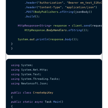
        .
header
(
"
Authorization
"
, 
"
Bearer em_test_51RxCWJ.
        .
header
(
"
Content-Type
"
, 
"
application/json
"
)
        .
POST
(
BodyPublishers
.
ofString
(
jsonBody
))
        .
build
()
;
    HttpResponse
<
String
> 
response
 =
 client
.
send
(
request, 
        HttpResponse
.
BodyHandlers
.
ofString
())
;
    System
.
out
.
println
(
response
.
body
())
;
}
}
using
 System
;
using
 System
.
Net
.
Http
;
using
 System
.
Text
;
using
 System
.
Threading
.
Tasks
;
using
 Newtonsoft
.
Json
;
public
 class
 CreateApiKey
{
public
 static
 async
 Task 
Main
()
{