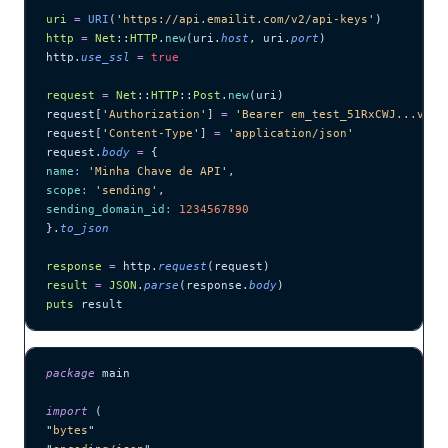
uri
 =
 URI
(
'
https://api.emailit.com/v2/api-keys
'
)
http
 =
 Net
::
HTTP
.
new
(uri.
host
, uri.
port
)
http.
use_ssl
 =
 true
request
 =
 Net
::
HTTP
::
Post
.
new
(uri)
request[
'
Authorization
'
] 
=
 '
Bearer em_test_51RxCWJ...vS00
request[
'
Content-Type
'
] 
=
 '
application/json
'
request.
body
 =
 {
name
:
 '
Minha Chave de API
'
,
scope
:
 '
sending
'
,
sending_domain_id
:
 1234567890
}.
to_json
response
 =
 http.
request
(request)
result
 =
 JSON
.
parse
(response.
body
)
puts
 result
package
 main
import
 (
"
bytes
"