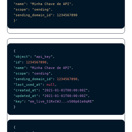
"name": "Minha Chave de API",
"scope": "sending",
"sending_domain_id": 1234567890
}
'
{
"object"
: 
"
api_key
"
,
"id"
: 
1234567890
,
"name"
: 
"
Minha Chave de API
"
,
"scope"
: 
"
sending
"
,
"sending_domain_id"
: 
1234567890
,
"last_used_at"
: 
null
,
"created_at"
: 
"
2021-01-01T00:00:00Z
"
,
"updated_at"
: 
"
2021-01-01T00:00:00Z
"
,
"key"
: 
"
em_live_51RxCWJ...vS00p61e0qRE
"
}
{