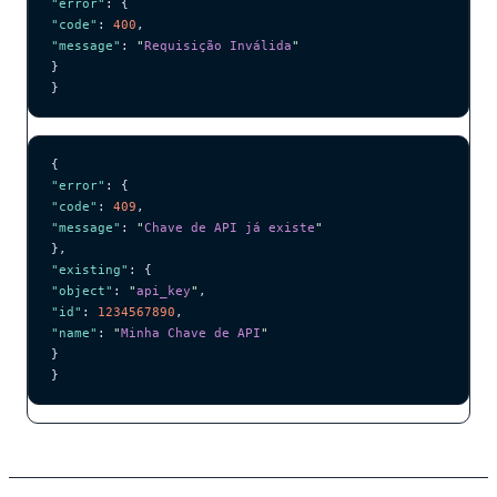
"error"
: {
"code"
: 
400
,
"message"
: 
"
Requisição Inválida
"
}
}
{
"error"
: {
"code"
: 
409
,
"message"
: 
"
Chave de API já existe
"
},
"existing"
: {
"object"
: 
"
api_key
"
,
"id"
: 
1234567890
,
"name"
: 
"
Minha Chave de API
"
}
}