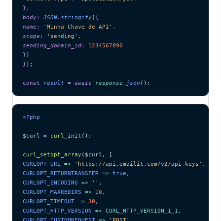
},
body
:
 JSON
.
stringify
(
{
name
:
 '
Minha Chave de API
'
,
scope
:
 '
sending
'
,
sending_domain_id
:
 1234567890
}
)
}
);
const
 result
 =
 await 
response
.
json
();
<?
php
$curl
 =
 curl_init
();
curl_setopt_array
($
curl
,
 [
CURLOPT_URL 
=>
 '
https://api.emailit.com/v2/api-keys
'
,
CURLOPT_RETURNTRANSFER 
=>
 true
,
CURLOPT_ENCODING 
=>
 ''
,
CURLOPT_MAXREDIRS 
=>
 10
,
CURLOPT_TIMEOUT 
=>
 30
,
CURLOPT_HTTP_VERSION 
=>
 CURL_HTTP_VERSION_1_1
,
CURLOPT_CUSTOMREQUEST 
=>
 '
POST
'
,