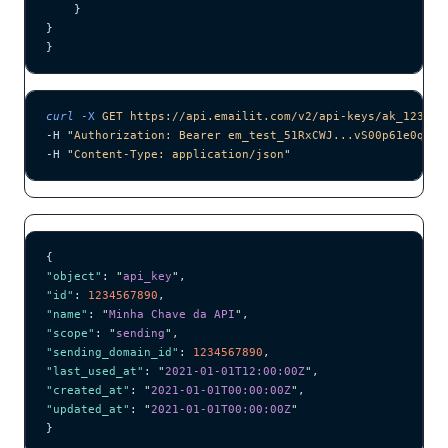
    }
}
}
curl
 -X
 GET
 https://api.emailit.com/v2/api-keys/ak_123456
-H 
"
Authorization: Bearer em_test_51RxCWJ...vS00p61e0qRE
"
-H 
"
Content-Type: application/json
"
{
"object"
: 
"
api_key
"
,
"id"
: 
1234567890
,
"name"
: 
"
Minha Chave da API
"
,
"scope"
: 
"
sending
"
,
"sending_domain_id"
: 
1234567890
,
"last_used_at"
: 
"
2021-01-01T12:00:00Z
"
,
"created_at"
: 
"
2021-01-01T00:00:00Z
"
,
"updated_at"
: 
"
2021-01-01T00:00:00Z
"
}