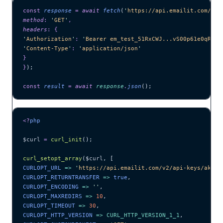
const
 response
 =
 await 
fetch
(
'
https://api.emailit.com/v2/
method
:
 '
GET
'
,
headers
:
 {
'
Authorization
'
:
 '
Bearer em_test_51RxCWJ...vS00p61e0qRE
'
,
'
Content-Type
'
:
 '
application/json
'
}
}
);
const
 result
 =
 await 
response
.
json
();
<?
php
$curl
 =
 curl_init
();
curl_setopt_array
($
curl
,
 [
CURLOPT_URL 
=>
 '
https://api.emailit.com/v2/api-keys/ak_12
CURLOPT_RETURNTRANSFER 
=>
 true
,
CURLOPT_ENCODING 
=>
 ''
,
CURLOPT_MAXREDIRS 
=>
 10
,
CURLOPT_TIMEOUT 
=>
 30
,
CURLOPT_HTTP_VERSION 
=>
 CURL_HTTP_VERSION_1_1
,