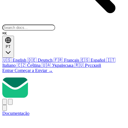
⌘K
PT
🇺🇸
English
🇩🇪
Deutsch
🇫🇷
Français
🇪🇸
Español
🇮🇹
Italiano
🇨🇿
Čeština
🇺🇦
Українська
🇷🇺
Русский
Entrar
Começar a Enviar
→
Documentação