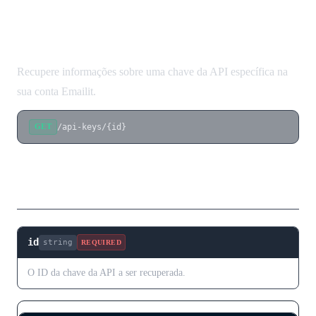
Obter Chave da API
Recupere informações sobre uma chave da API específica na
sua conta Emailit.
/api-keys/{id}
GET
Parâmetros de Caminho
id
string
REQUIRED
O ID da chave da API a ser recuperada.