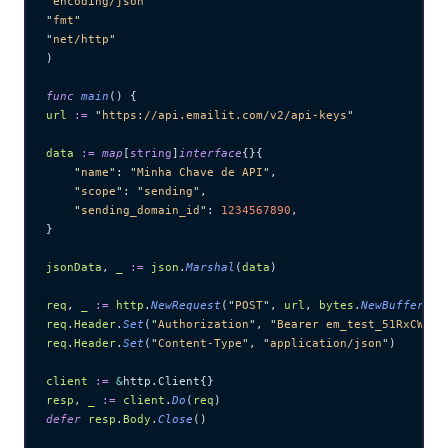
"
encoding/json
"
"
fmt
"
"
net/http
"
)
func
 main
() {
url
 :=
 "
https://api.emailit.com/v2/api-keys
"
data
 :=
 map
[
string
]
interface
{}{
    "
name
"
: 
"
Minha Chave de API
"
,
    "
scope
"
: 
"
sending
"
,
    "
sending_domain_id
"
: 
1234567890
,
}
jsonData
, 
_
 :=
 json
.
Marshal
(
data
)
req
, 
_
 :=
 http
.
NewRequest
(
"
POST
"
, 
url
, 
bytes
.
NewBuffer
(
js
req
.
Header
.
Set
(
"
Authorization
"
, 
"
Bearer em_test_51RxCWJ..
req
.
Header
.
Set
(
"
Content-Type
"
, 
"
application/json
"
)
client
 :=
 &
http.Client{}
resp
, 
_
 :=
 client
.
Do
(
req
)
defer
 resp
.
Body
.
Close
()