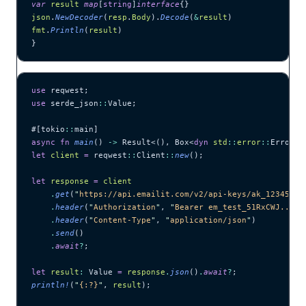
var
 result
 map
[
string
]
interface
{}
json
.
NewDecoder
(
resp
.
Body
).
Decode
(
&
result
)
fmt
.
Println
(
result
)
}
use
 reqwest;
use
 serde_json
::
Value;
#[tokio
::
main]
async
 fn
 main
() 
->
 Result<(), Box<
dyn
 std
::
error
::
Error>>
let
 client
 =
 reqwest
::
Client
::
new
();
let
 response
 =
 client
    .
get
(
"
https://api.emailit.com/v2/api-keys/ak_12345678
    .
header
(
"
Authorization
"
, 
"
Bearer em_test_51RxCWJ...vS
    .
header
(
"
Content-Type
"
, 
"
application/json
"
)
    .
send
()
    .
await
?
;
let
 result
:
 Value 
=
 response
.
json
()
.
await
?
;
println!
(
"
{:?}
"
, 
result
);