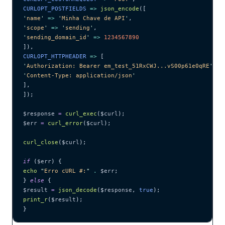
CURLOPT_POSTFIELDS 
=>
 json_encode
([
'
name
'
 =>
 '
Minha Chave de API
'
,
'
scope
'
 =>
 '
sending
'
,
'
sending_domain_id
'
 =>
 1234567890
]),
CURLOPT_HTTPHEADER 
=>
 [
'
Authorization: Bearer em_test_51RxCWJ...vS00p61e0qRE
'
,
'
Content-Type: application/json
'
],
]);
$response
 =
 curl_exec
($
curl
);
$err
 =
 curl_error
($
curl
);
curl_close
($
curl
);
if
 (
$err
) {
echo
 "
Erro cURL #:
"
 .
 $err
;
} 
else
 {
$result
 =
 json_decode
($
response
,
 true
);
print_r
($
result
);
}