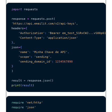
import
 requests
response 
=
 requests.
post
(
'
https://api.emailit.com/v2/api-keys
'
,
headers
=
{
    '
Authorization
'
: 
'
Bearer em_test_51RxCWJ...vS00p61e0q
    '
Content-Type
'
: 
'
application/json
'
}
,
json
=
{
    '
name
'
: 
'
Minha Chave de API
'
,
    '
scope
'
: 
'
sending
'
,
    '
sending_domain_id
'
: 
1234567890
}
)
result 
=
 response.
json
()
print
(
result
)
require
 '
net/http
'
require
 '
json
'