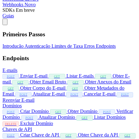
Webhooks
Novo
SDKs
Em breve
Guias
Primeiros Passos
Introdução
Autenticação
Limites de Taxa
Erros
Endpoints
Endpoints
E-mails
Enviar E-mail
Listar E-mails
Obter E-
POST
GET
GET
mail
Obter Email Bruto
Obter Anexos do Email
GET
GET
Obter Corpo do E-mail
Obter Metadados do
GET
GET
Email
Atualizar E-mail
Cancelar E-mail
POST
POST
POST
Reenviar E-mail
Domínios
Criar Domínio
Obter Domínio
Verificar
POST
GET
POST
Domínio
Atualizar Domínio
Listar Domínios
POST
GET
Excluir Domínio
DELETE
Chaves de API
Criar Chave de API
Obter Chave da API
POST
GET
GET