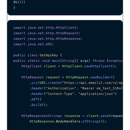
Ok(())
}
import
 java
.
net
.
http
.
HttpClient
;
import
 java
.
net
.
http
.
HttpRequest
;
import
 java
.
net
.
http
.
HttpResponse
;
import
 java
.
net
.
URI
;
public
 class
 GetApiKey
 {
public
 static
 void
 main
(
String
[] 
args
)
 throws
 Exception
 {
    HttpClient
 client
 =
 HttpClient
.
newHttpClient
()
;
    HttpRequest
 request
 =
 HttpRequest
.
newBuilder
()
        .
uri
(
URI
.
create
(
"
https://api.emailit.com/v2/api-k
        .
header
(
"
Authorization
"
, 
"
Bearer em_test_51RxCWJ.
        .
header
(
"
Content-Type
"
, 
"
application/json
"
)
        .
GET
()
        .
build
()
;
    HttpResponse
<
String
> 
response
 =
 client
.
send
(
request, 
        HttpResponse
.
BodyHandlers
.
ofString
())
;