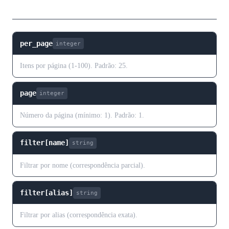
Parâmetros de Consulta
per_page
integer
Itens por página (1-100). Padrão: 25.
page
integer
Número da página (mínimo: 1). Padrão: 1.
filter[name]
string
Filtrar por nome (correspondência parcial).
filter[alias]
string
Filtrar por alias (correspondência exata).