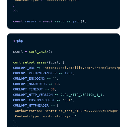
}
}
);
const
 result
 =
 await 
response
.
json
();
<?
php
$curl
 =
 curl_init
();
curl_setopt_array
($
curl
,
 [
CURLOPT_URL 
=>
 '
https://api.emailit.com/v2/templates?page
CURLOPT_RETURNTRANSFER 
=>
 true
,
CURLOPT_ENCODING 
=>
 ''
,
CURLOPT_MAXREDIRS 
=>
 10
,
CURLOPT_TIMEOUT 
=>
 30
,
CURLOPT_HTTP_VERSION 
=>
 CURL_HTTP_VERSION_1_1
,
CURLOPT_CUSTOMREQUEST 
=>
 '
GET
'
,
CURLOPT_HTTPHEADER 
=>
 [
'
Authorization: Bearer em_test_51RxCWJ...vS00p61e0qRE
'
,
'
Content-Type: application/json
'
],
]);