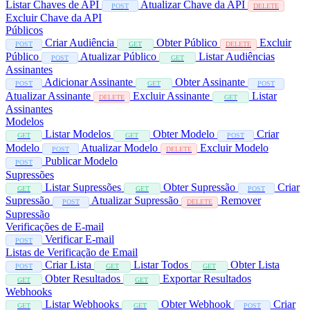
Listar Chaves de API
Atualizar Chave da API
POST
DELETE
Excluir Chave da API
Públicos
Criar Audiência
Obter Público
Excluir
POST
GET
DELETE
Público
Atualizar Público
Listar Audiências
POST
GET
Assinantes
Adicionar Assinante
Obter Assinante
POST
GET
POST
Atualizar Assinante
Excluir Assinante
Listar
DELETE
GET
Assinantes
Modelos
Listar Modelos
Obter Modelo
Criar
GET
GET
POST
Modelo
Atualizar Modelo
Excluir Modelo
POST
DELETE
Publicar Modelo
POST
Supressões
Listar Supressões
Obter Supressão
Criar
GET
GET
POST
Supressão
Atualizar Supressão
Remover
POST
DELETE
Supressão
Verificações de E-mail
Verificar E-mail
POST
Listas de Verificação de Email
Criar Lista
Listar Todos
Obter Lista
POST
GET
GET
Obter Resultados
Exportar Resultados
GET
GET
Webhooks
Listar Webhooks
Obter Webhook
Criar
GET
GET
POST