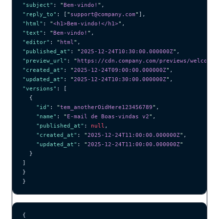
"subject"
: 
"
Bem-vindo!
"
,
"reply_to"
: [
"
support@company.com
"
],
"html"
: 
"
<h1>Bem-vindo!</h1>
"
,
"text"
: 
"
Bem-vindo!
"
,
"editor"
: 
"
html
"
,
"published_at"
: 
"
2025-12-24T10:30:00.000000Z
"
,
"preview_url"
: 
"
https://cdn.company.com/previews/welcome.
"created_at"
: 
"
2025-12-24T09:00:00.000000Z
"
,
"updated_at"
: 
"
2025-12-24T10:30:00.000000Z
"
,
"versions"
: [
  {
    "id"
: 
"
tem_anotherOidHere123456789
"
,
    "name"
: 
"
E-mail de Boas-vindas v2
"
,
    "published_at"
: 
null
,
    "created_at"
: 
"
2025-12-24T11:00:00.000000Z
"
,
    "updated_at"
: 
"
2025-12-24T11:00:00.000000Z
"
  }
]
}
}
{