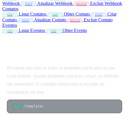
Webhook
Atualizar Webhook
Excluir Webhook
POST
DELETE
Contatos
Listar Contatos
Obter Contato
Criar
GET
GET
POST
Contato
Atualizar Contato
Excluir Contato
POST
DELETE
Eventos
Listar Eventos
Obter Evento
GET
GET
Listar Templates
Recupera uma lista de todos os templates publicados na sua
conta Emailit. Apenas templates com
definido
published_at
são retornados. O conteúdo (html/texto) é excluído da
visualização em lista.
/templates
GET