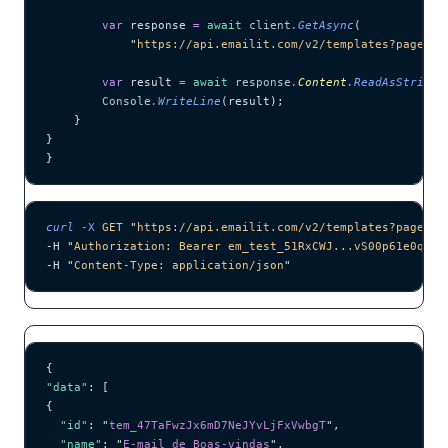
        var
 response 
=
 await
 client
.
GetAsync
(
            "
https://api.emailit.com/v2/templates?page=1&
        var
 result 
=
 await
 response
.
Content
.
ReadAsStringA
        Console
.
WriteLine
(result);
    }
}
}
curl
 -X
 GET
 "
https://api.emailit.com/v2/templates?page=1&
-H 
"
Authorization: Bearer em_test_51RxCWJ...vS00p61e0qRE
"
-H 
"
Content-Type: application/json
"
{
"data"
: [
{
  "id"
: 
"
tem_47TaFwzJx6mD7NeJYvLjFxVwbgT
"
,
  "name"
: 
"
E-mail de Boas-vindas
"
,