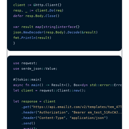
client
 :=
 &
http.Client{}
resp
, 
_
 :=
 client
.
Do
(
req
)
defer
 resp
.
Body
.
Close
()
var
 result
 map
[
string
]
interface
{}
json
.
NewDecoder
(
resp
.
Body
).
Decode
(
&
result
)
fmt
.
Println
(
result
)
}
use
 reqwest;
use
 serde_json
::
Value;
#[tokio
::
main]
async
 fn
 main
() 
->
 Result<(), Box<
dyn
 std
::
error
::
Error>>
let
 client
 =
 reqwest
::
Client
::
new
();
let
 response
 =
 client
    .
get
(
"
https://api.emailit.com/v2/templates/tem_47TaFw
    .
header
(
"
Authorization
"
, 
"
Bearer em_test_51RxCWJ...vS
    .
header
(
"
Content-Type
"
, 
"
application/json
"
)
    .
send
()
    .
await
?
;