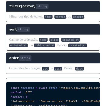
filter[editor]
string
Filtrar por tipo de editor:
,
, ou
.
html
tiptap
dragit
sort
string
Campo de ordenação:
,
,
,
name
alias
created_at
, ou
. Padrão:
.
updated_at
published_at
created_at
order
string
Ordem de classificação:
ou
. Padrão:
.
asc
desc
desc
const
 response
 =
 await 
fetch
(
'
https://api.emailit.com/v2/
method
:
 '
GET
'
,
headers
:
 {
'
Authorization
'
:
 '
Bearer em_test_51RxCWJ...vS00p61e0qRE
'
,
'
Content-Type
'
:
 '
application/json
'