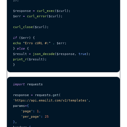
$response
 =
 curl_exec
($
curl
);
$err
 =
 curl_error
($
curl
);
curl_close
($
curl
);
if
 (
$err
) {
echo
 "
Erro cURL #:
"
 .
 $err
;
} 
else
 {
$result
 =
 json_decode
($
response
,
 true
);
print_r
($
result
);
}
import
 requests
response 
=
 requests.
get
(
'
https://api.emailit.com/v2/templates
'
,
params
=
{
    '
page
'
: 
1
,
    '
per_page
'
: 
25
}
,