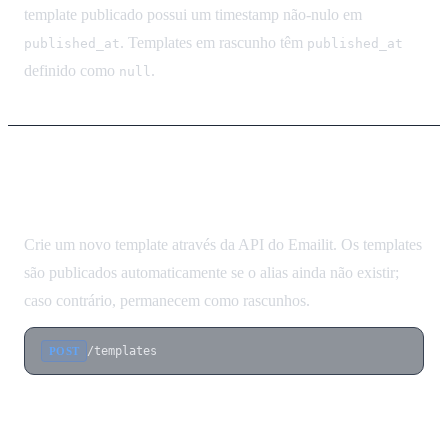
template publicado possui um timestamp não-nulo em
. Templates em rascunho têm
published_at
published_at
definido como
.
null
Criar Template
Crie um novo template através da API do Emailit. Os templates
são publicados automaticamente se o alias ainda não existir;
caso contrário, permanecem como rascunhos.
/templates
POST
Corpo da Requisição