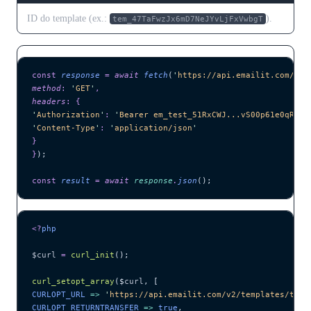
ID do template (ex.:
).
tem_47TaFwzJx6mD7NeJYvLjFxVwbgT
const
 response
 =
 await 
fetch
(
'
https://api.emailit.com/v2/
method
:
 '
GET
'
,
headers
:
 {
'
Authorization
'
:
 '
Bearer em_test_51RxCWJ...vS00p61e0qRE
'
,
'
Content-Type
'
:
 '
application/json
'
}
}
);
const
 result
 =
 await 
response
.
json
();
<?
php
$curl
 =
 curl_init
();
curl_setopt_array
($
curl
,
 [
CURLOPT_URL 
=>
 '
https://api.emailit.com/v2/templates/tem_
CURLOPT_RETURNTRANSFER 
=>
 true
,