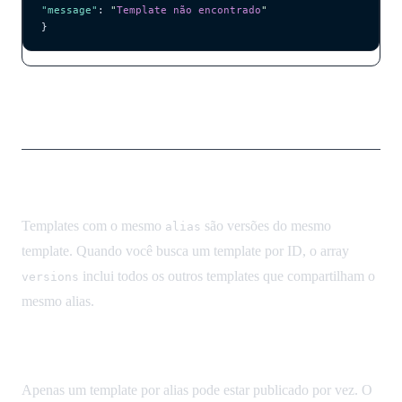
"message"
: 
"
Template não encontrado
"
}
Conceitos Principais
Agrupamento por Alias
Templates com o mesmo
são versões do mesmo
alias
template. Quando você busca um template por ID, o array
inclui todos os outros templates que compartilham o
versions
mesmo alias.
Publicação
Apenas um template por alias pode estar publicado por vez. O