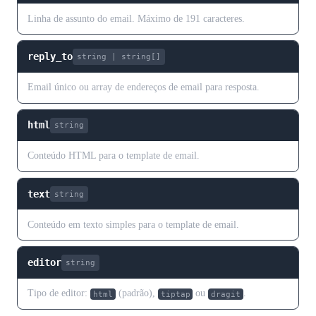
Linha de assunto do email. Máximo de 191 caracteres.
reply_to
string | string[]
Email único ou array de endereços de email para resposta.
html
string
Conteúdo HTML para o template de email.
text
string
Conteúdo em texto simples para o template de email.
editor
string
Tipo de editor:
(padrão),
ou
.
html
tiptap
dragit