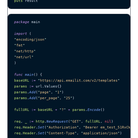
puts
 result
package
 main
import
 (
"
encoding/json
"
"
fmt
"
"
net/http
"
"
net/url
"
)
func
 main
() {
baseURL
 :=
 "
https://api.emailit.com/v2/templates
"
params
 :=
 url.Values{}
params
.
Add
(
"
page
"
, 
"
1
"
)
params
.
Add
(
"
per_page
"
, 
"
25
"
)
fullURL
 :=
 baseURL
 +
 "
?
"
 +
 params
.
Encode
()
req
, 
_
 :=
 http
.
NewRequest
(
"
GET
"
, 
fullURL
, 
nil
)
req
.
Header
.
Set
(
"
Authorization
"
, 
"
Bearer em_test_51RxCWJ..
req
.
Header
.
Set
(
"
Content-Type
"
, 
"
application/json
"
)