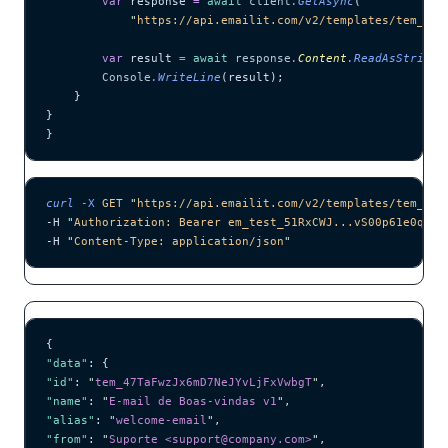
        var
 response 
=
 await
 client
.
GetAsync
(
            "
https://api.emailit.com/v2/templates/tem_47T
        var
 result 
=
 await
 response
.
Content
.
ReadAsStringA
        Console
.
WriteLine
(result);
    }
}
}
curl
 -X
 GET
 "
https://api.emailit.com/v2/templates/tem_47T
-H 
"
Authorization: Bearer em_test_51RxCWJ...vS00p61e0qRE
"
-H 
"
Content-Type: application/json
"
{
"data"
: {
"id"
: 
"
tem_47TaFwzJx6mD7NeJYvLjFxVwbgT
"
,
"name"
: 
"
E-mail de Boas-vindas v1
"
,
"alias"
: 
"
welcome-email
"
,
"from"
: 
"
Suporte <support@company.com>
"
,