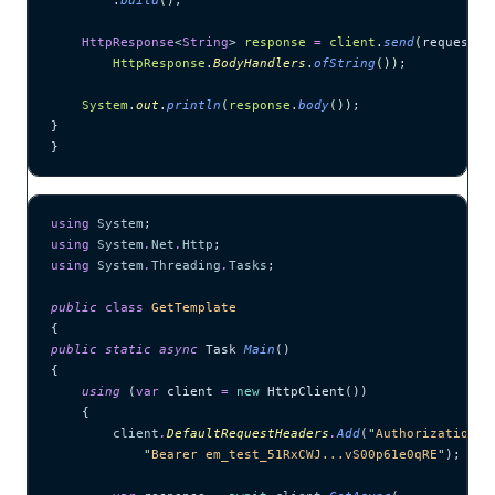
        .
build
()
;
    HttpResponse
<
String
> 
response
 =
 client
.
send
(
request, 
        HttpResponse
.
BodyHandlers
.
ofString
())
;
    System
.
out
.
println
(
response
.
body
())
;
}
}
using
 System
;
using
 System
.
Net
.
Http
;
using
 System
.
Threading
.
Tasks
;
public
 class
 GetTemplate
{
public
 static
 async
 Task 
Main
()
{
    using
 (
var
 client 
=
 new
 HttpClient())
    {
        client
.
DefaultRequestHeaders
.
Add
(
"
Authorization
"
,
            "
Bearer em_test_51RxCWJ...vS00p61e0qRE
"
);