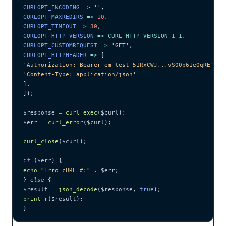
CURLOPT_ENCODING 
=>
 ''
,
CURLOPT_MAXREDIRS 
=>
 10
,
CURLOPT_TIMEOUT 
=>
 30
,
CURLOPT_HTTP_VERSION 
=>
 CURL_HTTP_VERSION_1_1
,
CURLOPT_CUSTOMREQUEST 
=>
 '
GET
'
,
CURLOPT_HTTPHEADER 
=>
 [
'
Authorization: Bearer em_test_51RxCWJ...vS00p61e0qRE
'
,
'
Content-Type: application/json
'
],
]);
$response
 =
 curl_exec
($
curl
);
$err
 =
 curl_error
($
curl
);
curl_close
($
curl
);
if
 (
$err
) {
echo
 "
Erro cURL #:
"
 .
 $err
;
} 
else
 {
$result
 =
 json_decode
($
response
,
 true
);
print_r
($
result
);
}