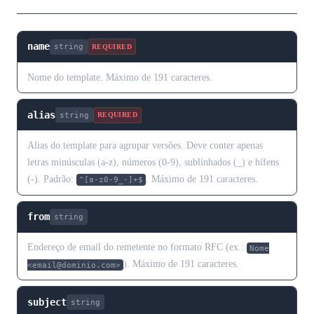
name
string
REQUIRED
Nome do template. Máximo de 191 caracteres.
alias
string
REQUIRED
Alias do template para agrupar versões. Deve conter apenas
letras minúsculas (a-z), números (0-9), sublinhados (_) e hífens
(-). Padrão:
. Máximo de 191 caracteres.
^[a-z0-9_-]+$
from
string
Endereço de email do remetente no formato RFC (ex.:
Nome
). Máximo de 191 caracteres.
<email@dominio.com>
subject
string