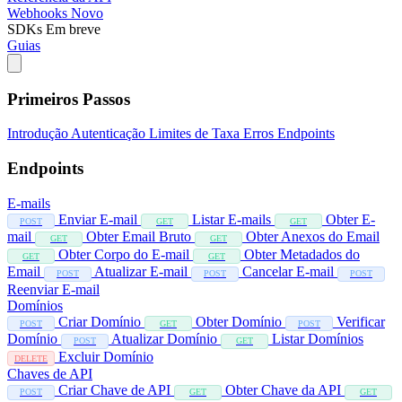
Webhooks
Novo
SDKs
Em breve
Guias
Primeiros Passos
Introdução
Autenticação
Limites de Taxa
Erros
Endpoints
Endpoints
E-mails
Enviar E-mail
Listar E-mails
Obter E-
POST
GET
GET
mail
Obter Email Bruto
Obter Anexos do Email
GET
GET
Obter Corpo do E-mail
Obter Metadados do
GET
GET
Email
Atualizar E-mail
Cancelar E-mail
POST
POST
POST
Reenviar E-mail
Domínios
Criar Domínio
Obter Domínio
Verificar
POST
GET
POST
Domínio
Atualizar Domínio
Listar Domínios
POST
GET
Excluir Domínio
DELETE
Chaves de API
Criar Chave de API
Obter Chave da API
POST
GET
GET