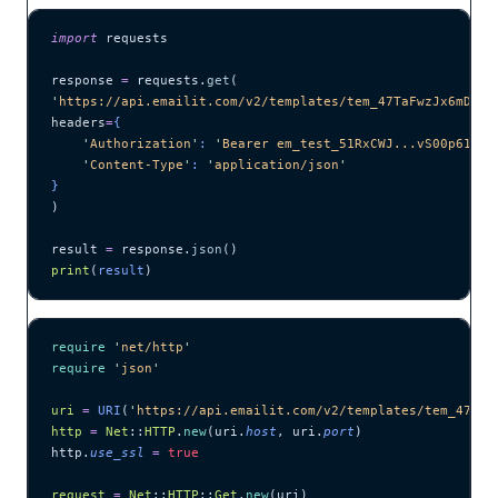
import
 requests
response 
=
 requests.
get
(
'
https://api.emailit.com/v2/templates/tem_47TaFwzJx6mD7Ne
headers
=
{
    '
Authorization
'
: 
'
Bearer em_test_51RxCWJ...vS00p61e0q
    '
Content-Type
'
: 
'
application/json
'
}
)
result 
=
 response.
json
()
print
(
result
)
require
 '
net/http
'
require
 '
json
'
uri
 =
 URI
(
'
https://api.emailit.com/v2/templates/tem_47TaF
http
 =
 Net
::
HTTP
.
new
(uri.
host
, uri.
port
)
http.
use_ssl
 =
 true
request
 =
 Net
::
HTTP
::
Get
.
new
(uri)