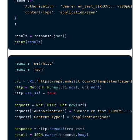
headers
=
{
    '
Authorization
'
: 
'
Bearer em_test_51RxCWJ...vS00p61e0q
    '
Content-Type
'
: 
'
application/json
'
}
)
result 
=
 response.
json
()
print
(
result
)
require
 '
net/http
'
require
 '
json
'
uri
 =
 URI
(
'
https://api.emailit.com/v2/templates?page=1&pe
http
 =
 Net
::
HTTP
.
new
(uri.
host
, uri.
port
)
http.
use_ssl
 =
 true
request
 =
 Net
::
HTTP
::
Get
.
new
(uri)
request[
'
Authorization
'
] 
=
 '
Bearer em_test_51RxCWJ...vS00
request[
'
Content-Type
'
] 
=
 '
application/json
'
response
 =
 http.
request
(request)
result
 =
 JSON
.
parse
(response.
body
)