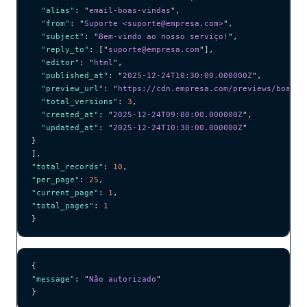
  "alias"
: 
"
email-boas-vindas
"
,
  "from"
: 
"
Suporte <suporte@empresa.com>
"
,
  "subject"
: 
"
Bem-vindo ao nosso serviço!
"
,
  "reply_to"
: [
"
suporte@empresa.com
"
],
  "editor"
: 
"
html
"
,
  "published_at"
: 
"
2025-12-24T10:30:00.000000Z
"
,
  "preview_url"
: 
"
https://cdn.empresa.com/previews/boas-v
  "total_versions"
: 
3
,
  "created_at"
: 
"
2025-12-24T09:00:00.000000Z
"
,
  "updated_at"
: 
"
2025-12-24T10:30:00.000000Z
"
}
],
"total_records"
: 
10
,
"per_page"
: 
25
,
"current_page"
: 
1
,
"total_pages"
: 
1
}
{
"message"
: 
"
Não autorizado
"
}