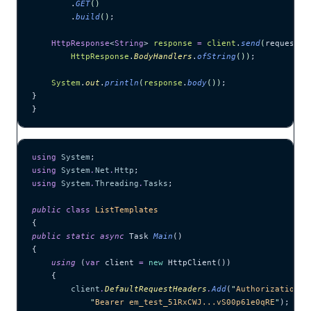
        .
GET
()
        .
build
()
;
    HttpResponse
<
String
> 
response
 =
 client
.
send
(
request, 
        HttpResponse
.
BodyHandlers
.
ofString
())
;
    System
.
out
.
println
(
response
.
body
())
;
}
}
using
 System
;
using
 System
.
Net
.
Http
;
using
 System
.
Threading
.
Tasks
;
public
 class
 ListTemplates
{
public
 static
 async
 Task 
Main
()
{
    using
 (
var
 client 
=
 new
 HttpClient())
    {
        client
.
DefaultRequestHeaders
.
Add
(
"
Authorization
"
,
            "
Bearer em_test_51RxCWJ...vS00p61e0qRE
"
);