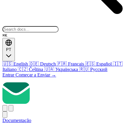
⌘K
PT
🇺🇸
English
🇩🇪
Deutsch
🇫🇷
Français
🇪🇸
Español
🇮🇹
Italiano
🇨🇿
Čeština
🇺🇦
Українська
🇷🇺
Русский
Entrar
Começar a Enviar
→
Documentação