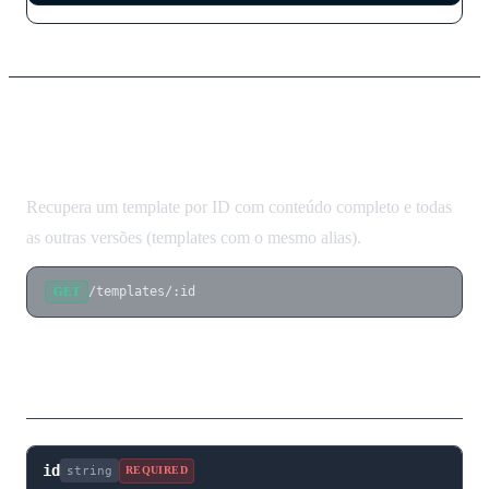
Obter Template
Recupera um template por ID com conteúdo completo e todas
as outras versões (templates com o mesmo alias).
/templates/:id
GET
Parâmetros de Rota
id
string
REQUIRED