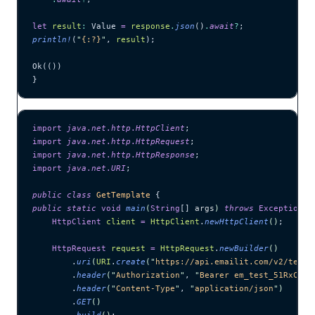
let
 result
:
 Value 
=
 response
.
json
()
.
await
?
;
println!
(
"
{:?}
"
, 
result
);
Ok(())
}
import
 java
.
net
.
http
.
HttpClient
;
import
 java
.
net
.
http
.
HttpRequest
;
import
 java
.
net
.
http
.
HttpResponse
;
import
 java
.
net
.
URI
;
public
 class
 GetTemplate
 {
public
 static
 void
 main
(
String
[] 
args
)
 throws
 Exception
 {
    HttpClient
 client
 =
 HttpClient
.
newHttpClient
()
;
    HttpRequest
 request
 =
 HttpRequest
.
newBuilder
()
        .
uri
(
URI
.
create
(
"
https://api.emailit.com/v2/templ
        .
header
(
"
Authorization
"
, 
"
Bearer em_test_51RxCWJ.
        .
header
(
"
Content-Type
"
, 
"
application/json
"
)
        .
GET
()