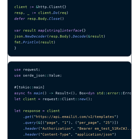
client
 :=
 &
http.Client{}
resp
, 
_
 :=
 client
.
Do
(
req
)
defer
 resp
.
Body
.
Close
()
var
 result
 map
[
string
]
interface
{}
json
.
NewDecoder
(
resp
.
Body
).
Decode
(
&
result
)
fmt
.
Println
(
result
)
}
use
 reqwest;
use
 serde_json
::
Value;
#[tokio
::
main]
async
 fn
 main
() 
->
 Result<(), Box<
dyn
 std
::
error
::
Error>>
let
 client
 =
 reqwest
::
Client
::
new
();
let
 response
 =
 client
    .
get
(
"
https://api.emailit.com/v2/templates
"
)
    .
query
(
&
[(
"
page
"
, 
"
1
"
), (
"
per_page
"
, 
"
25
"
)])
    .
header
(
"
Authorization
"
, 
"
Bearer em_test_51RxCWJ...vS
    .
header
(
"
Content-Type
"
, 
"
application/json
"
)