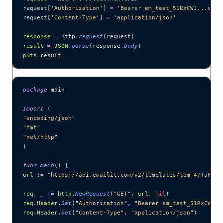
request[
'
Authorization
'
] 
=
 '
Bearer em_test_51RxCWJ...vS00
request[
'
Content-Type
'
] 
=
 '
application/json
'
response
 =
 http.
request
(request)
result
 =
 JSON
.
parse
(response.
body
)
puts
 result
package
 main
import
 (
"
encoding/json
"
"
fmt
"
"
net/http
"
)
func
 main
() {
url
 :=
 "
https://api.emailit.com/v2/templates/tem_47TaFwzJ
req
, 
_
 :=
 http
.
NewRequest
(
"
GET
"
, 
url
, 
nil
)
req
.
Header
.
Set
(
"
Authorization
"
, 
"
Bearer em_test_51RxCWJ..
req
.
Header
.
Set
(
"
Content-Type
"
, 
"
application/json
"
)