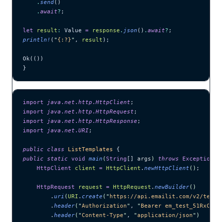
    .
send
()
    .
await
?
;
let
 result
:
 Value 
=
 response
.
json
()
.
await
?
;
println!
(
"
{:?}
"
, 
result
);
Ok(())
}
import
 java
.
net
.
http
.
HttpClient
;
import
 java
.
net
.
http
.
HttpRequest
;
import
 java
.
net
.
http
.
HttpResponse
;
import
 java
.
net
.
URI
;
public
 class
 ListTemplates
 {
public
 static
 void
 main
(
String
[] 
args
)
 throws
 Exception
 {
    HttpClient
 client
 =
 HttpClient
.
newHttpClient
()
;
    HttpRequest
 request
 =
 HttpRequest
.
newBuilder
()
        .
uri
(
URI
.
create
(
"
https://api.emailit.com/v2/templ
        .
header
(
"
Authorization
"
, 
"
Bearer em_test_51RxCWJ.
        .
header
(
"
Content-Type
"
, 
"
application/json
"
)