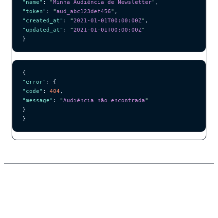
"name"
: 
"
Minha Audiência de Newsletter
"
,
"token"
: 
"
aud_abc123def456
"
,
"created_at"
: 
"
2021-01-01T00:00:00Z
"
,
"updated_at"
: 
"
2021-01-01T00:00:00Z
"
}
{
"error"
: {
"code"
: 
404
,
"message"
: 
"
Audiência não encontrada
"
}
}
Excluir Audiência