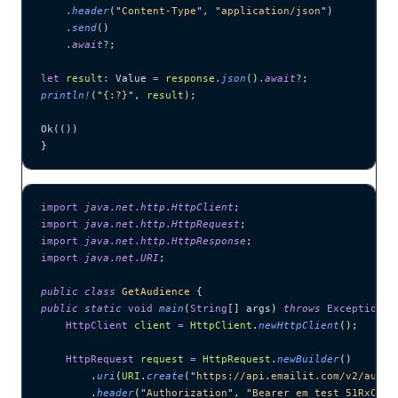
    .
header
(
"
Content-Type
"
, 
"
application/json
"
)
    .
send
()
    .
await
?
;
let
 result
:
 Value 
=
 response
.
json
()
.
await
?
;
println!
(
"
{:?}
"
, 
result
);
Ok(())
}
import
 java
.
net
.
http
.
HttpClient
;
import
 java
.
net
.
http
.
HttpRequest
;
import
 java
.
net
.
http
.
HttpResponse
;
import
 java
.
net
.
URI
;
public
 class
 GetAudience
 {
public
 static
 void
 main
(
String
[] 
args
)
 throws
 Exception
 {
    HttpClient
 client
 =
 HttpClient
.
newHttpClient
()
;
    HttpRequest
 request
 =
 HttpRequest
.
newBuilder
()
        .
uri
(
URI
.
create
(
"
https://api.emailit.com/v2/audie
        .
header
(
"
Authorization
"
, 
"
Bearer em_test_51RxCWJ.