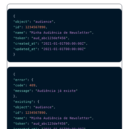
{
"object"
: 
"
audience
"
,
"id"
: 
1234567890
,
"name"
: 
"
Minha Audiência de Newsletter
"
,
"token"
: 
"
aud_abc123def456
"
,
"created_at"
: 
"
2021-01-01T00:00:00Z
"
,
"updated_at"
: 
"
2021-01-01T00:00:00Z
"
}
{
"error"
: {
"code"
: 
409
,
"message"
: 
"
Audiência já existe
"
},
"existing"
: {
"object"
: 
"
audience
"
,
"id"
: 
1234567890
,
"name"
: 
"
Minha Audiência de Newsletter
"
,
"token"
: 
"
aud_abc123def456
"
,
"created_at"
: 
"
2021-01-01T00:00:00Z
"
,