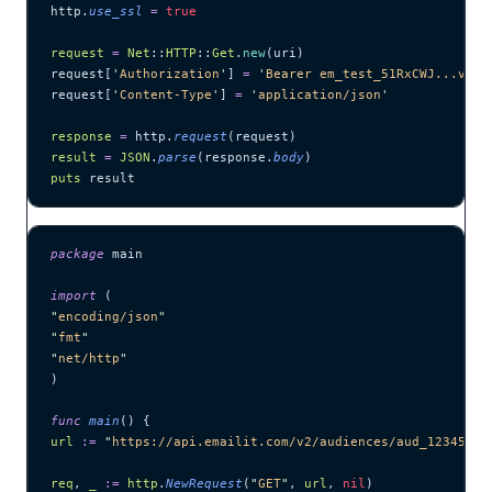
http.
use_ssl
 =
 true
request
 =
 Net
::
HTTP
::
Get
.
new
(uri)
request[
'
Authorization
'
] 
=
 '
Bearer em_test_51RxCWJ...vS00
request[
'
Content-Type
'
] 
=
 '
application/json
'
response
 =
 http.
request
(request)
result
 =
 JSON
.
parse
(response.
body
)
puts
 result
package
 main
import
 (
"
encoding/json
"
"
fmt
"
"
net/http
"
)
func
 main
() {
url
 :=
 "
https://api.emailit.com/v2/audiences/aud_12345678
req
, 
_
 :=
 http
.
NewRequest
(
"
GET
"
, 
url
, 
nil
)