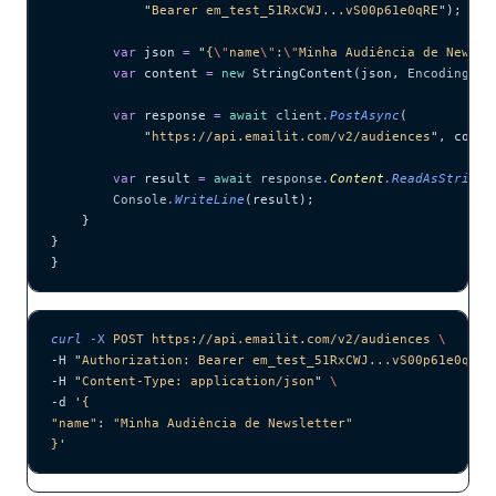
            "
Bearer em_test_51RxCWJ...vS00p61e0qRE
"
);
        var
 json 
=
 "
{
\"
name
\"
:
\"
Minha Audiência de Newsle
        var
 content 
=
 new
 StringContent(json, 
Encoding
.
UT
        var
 response 
=
 await
 client
.
PostAsync
(
            "
https://api.emailit.com/v2/audiences
"
, conte
        var
 result 
=
 await
 response
.
Content
.
ReadAsStringA
        Console
.
WriteLine
(result);
    }
}
}
curl
 -X
 POST
 https://api.emailit.com/v2/audiences
 \
-H 
"
Authorization: Bearer em_test_51RxCWJ...vS00p61e0qRE
"
-H 
"
Content-Type: application/json
"
 \
-d 
'
{
"name": "Minha Audiência de Newsletter"
}
'