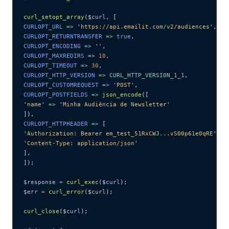
curl_setopt_array
($
curl
,
 [
CURLOPT_URL 
=>
 '
https://api.emailit.com/v2/audiences
'
,
CURLOPT_RETURNTRANSFER 
=>
 true
,
CURLOPT_ENCODING 
=>
 ''
,
CURLOPT_MAXREDIRS 
=>
 10
,
CURLOPT_TIMEOUT 
=>
 30
,
CURLOPT_HTTP_VERSION 
=>
 CURL_HTTP_VERSION_1_1
,
CURLOPT_CUSTOMREQUEST 
=>
 '
POST
'
,
CURLOPT_POSTFIELDS 
=>
 json_encode
([
'
name
'
 =>
 '
Minha Audiência de Newsletter
'
]),
CURLOPT_HTTPHEADER 
=>
 [
'
Authorization: Bearer em_test_51RxCWJ...vS00p61e0qRE
'
,
'
Content-Type: application/json
'
],
]);
$response
 =
 curl_exec
($
curl
);
$err
 =
 curl_error
($
curl
);
curl_close
($
curl
);