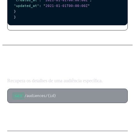
"updated_at"
: 
"
2021-01-01T00:00:00Z
"
}
}
Obter Audiência
Recupera os detalhes de uma audiência específica.
/audiences/{id}
GET
Parâmetros de Caminho