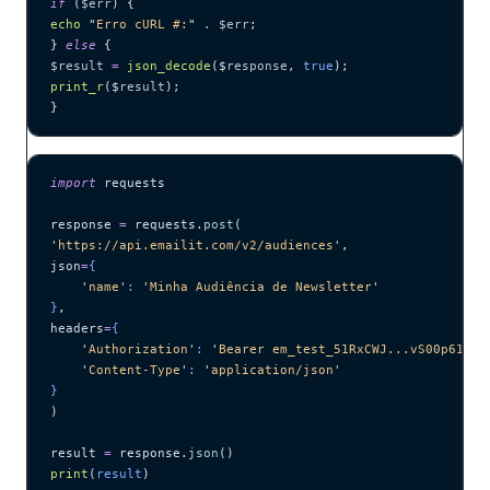
if
 (
$err
) {
echo
 "
Erro cURL #:
"
 .
 $err
;
} 
else
 {
$result
 =
 json_decode
($
response
,
 true
);
print_r
($
result
);
}
import
 requests
response 
=
 requests.
post
(
'
https://api.emailit.com/v2/audiences
'
,
json
=
{
    '
name
'
: 
'
Minha Audiência de Newsletter
'
}
,
headers
=
{
    '
Authorization
'
: 
'
Bearer em_test_51RxCWJ...vS00p61e0q
    '
Content-Type
'
: 
'
application/json
'
}
)
result 
=
 response.
json
()
print
(
result
)