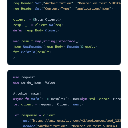
req
.
Header
.
Set
(
"
Authorization
"
, 
"
Bearer em_test_51RxCWJ..
req
.
Header
.
Set
(
"
Content-Type
"
, 
"
application/json
"
)
client
 :=
 &
http.Client{}
resp
, 
_
 :=
 client
.
Do
(
req
)
defer
 resp
.
Body
.
Close
()
var
 result
 map
[
string
]
interface
{}
json
.
NewDecoder
(
resp
.
Body
).
Decode
(
&
result
)
fmt
.
Println
(
result
)
}
use
 reqwest;
use
 serde_json
::
Value;
#[tokio
::
main]
async
 fn
 main
() 
->
 Result<(), Box<
dyn
 std
::
error
::
Error>>
let
 client
 =
 reqwest
::
Client
::
new
();
let
 response
 =
 client
    .
get
(
"
https://api.emailit.com/v2/audiences/aud_123456
    .
header
(
"
Authorization
"
, 
"
Bearer em_test_51RxCWJ...vS