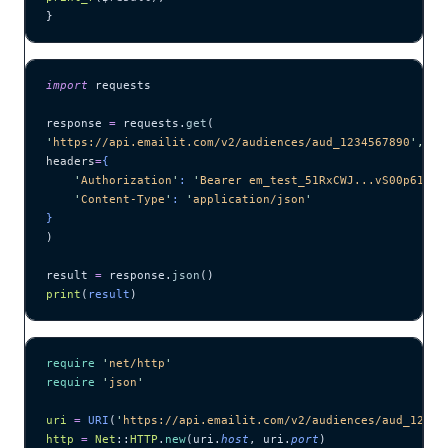
}
import
 requests
response 
=
 requests.
get
(
'
https://api.emailit.com/v2/audiences/aud_1234567890
'
,
headers
=
{
    '
Authorization
'
: 
'
Bearer em_test_51RxCWJ...vS00p61e0q
    '
Content-Type
'
: 
'
application/json
'
}
)
result 
=
 response.
json
()
print
(
result
)
require
 '
net/http
'
require
 '
json
'
uri
 =
 URI
(
'
https://api.emailit.com/v2/audiences/aud_12345
http
 =
 Net
::
HTTP
.
new
(uri.
host
, uri.
port
)