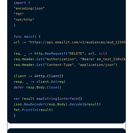
import
 (
"
encoding/json
"
"
fmt
"
"
net/http
"
)
func
 main
() {
url
 :=
 "
https://api.emailit.com/v2/audiences/aud_12345678
req
, 
_
 :=
 http
.
NewRequest
(
"
DELETE
"
, 
url
, 
nil
)
req
.
Header
.
Set
(
"
Authorization
"
, 
"
Bearer em_test_51RxCWJ..
req
.
Header
.
Set
(
"
Content-Type
"
, 
"
application/json
"
)
client
 :=
 &
http.Client{}
resp
, 
_
 :=
 client
.
Do
(
req
)
defer
 resp
.
Body
.
Close
()
var
 result
 map
[
string
]
interface
{}
json
.
NewDecoder
(
resp
.
Body
).
Decode
(
&
result
)
fmt
.
Println
(
result
)
}