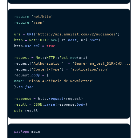
require
 '
net/http
'
require
 '
json
'
uri
 =
 URI
(
'
https://api.emailit.com/v2/audiences
'
)
http
 =
 Net
::
HTTP
.
new
(uri.
host
, uri.
port
)
http.
use_ssl
 =
 true
request
 =
 Net
::
HTTP
::
Post
.
new
(uri)
request[
'
Authorization
'
] 
=
 '
Bearer em_test_51RxCWJ...vS00
request[
'
Content-Type
'
] 
=
 '
application/json
'
request.
body
 =
 {
name
:
 '
Minha Audiência de Newsletter
'
}.
to_json
response
 =
 http.
request
(request)
result
 =
 JSON
.
parse
(response.
body
)
puts
 result
package
 main