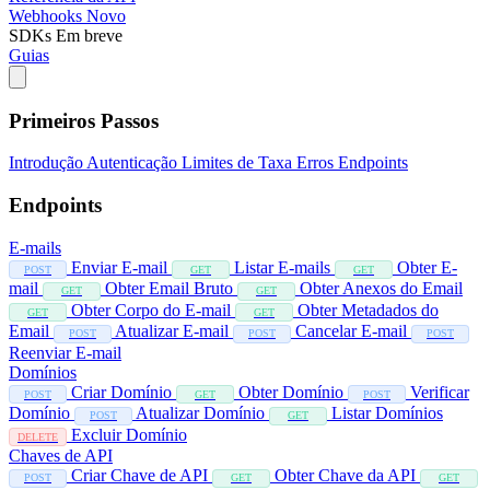
Webhooks
Novo
SDKs
Em breve
Guias
Primeiros Passos
Introdução
Autenticação
Limites de Taxa
Erros
Endpoints
Endpoints
E-mails
Enviar E-mail
Listar E-mails
Obter E-
POST
GET
GET
mail
Obter Email Bruto
Obter Anexos do Email
GET
GET
Obter Corpo do E-mail
Obter Metadados do
GET
GET
Email
Atualizar E-mail
Cancelar E-mail
POST
POST
POST
Reenviar E-mail
Domínios
Criar Domínio
Obter Domínio
Verificar
POST
GET
POST
Domínio
Atualizar Domínio
Listar Domínios
POST
GET
Excluir Domínio
DELETE
Chaves de API
Criar Chave de API
Obter Chave da API
POST
GET
GET