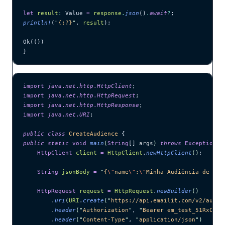
let
 result
:
 Value 
=
 response
.
json
()
.
await
?
;
println!
(
"
{:?}
"
, 
result
);
Ok(())
}
import
 java
.
net
.
http
.
HttpClient
;
import
 java
.
net
.
http
.
HttpRequest
;
import
 java
.
net
.
http
.
HttpResponse
;
import
 java
.
net
.
URI
;
public
 class
 CreateAudience
 {
public
 static
 void
 main
(
String
[] 
args
)
 throws
 Exception
 {
    HttpClient
 client
 =
 HttpClient
.
newHttpClient
()
;
    String
 jsonBody
 =
 "
{
\"
name
\"
:
\"
Minha Audiência de New
    HttpRequest
 request
 =
 HttpRequest
.
newBuilder
()
        .
uri
(
URI
.
create
(
"
https://api.emailit.com/v2/audie
        .
header
(
"
Authorization
"
, 
"
Bearer em_test_51RxCWJ.
        .
header
(
"
Content-Type
"
, 
"
application/json
"
)