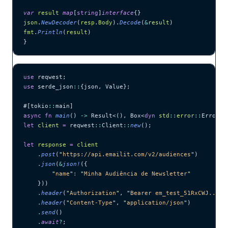
var
 result
 map
[
string
]
interface
{}
json
.
NewDecoder
(
resp
.
Body
).
Decode
(
&
result
)
fmt
.
Println
(
result
)
}
use
 reqwest;
use
 serde_json
::
{json, Value};
#[tokio
::
main]
async
 fn
 main
() 
->
 Result<(), Box<
dyn
 std
::
error
::
Error>>
let
 client
 =
 reqwest
::
Client
::
new
();
let
 response
 =
 client
    .
post
(
"
https://api.emailit.com/v2/audiences
"
)
    .
json
(
&
json!
({
        "
name
"
:
 "
Minha Audiência de Newsletter
"
    }))
    .
header
(
"
Authorization
"
, 
"
Bearer em_test_51RxCWJ...vS
    .
header
(
"
Content-Type
"
, 
"
application/json
"
)
    .
send
()
    .
await
?
;