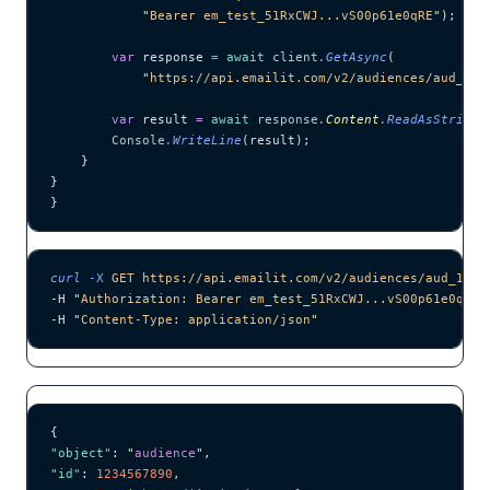
            "
Bearer em_test_51RxCWJ...vS00p61e0qRE
"
);
        var
 response 
=
 await
 client
.
GetAsync
(
            "
https://api.emailit.com/v2/audiences/aud_123
        var
 result 
=
 await
 response
.
Content
.
ReadAsStringA
        Console
.
WriteLine
(result);
    }
}
}
curl
 -X
 GET
 https://api.emailit.com/v2/audiences/aud_1234
-H 
"
Authorization: Bearer em_test_51RxCWJ...vS00p61e0qRE
"
-H 
"
Content-Type: application/json
"
{
"object"
: 
"
audience
"
,
"id"
: 
1234567890
,