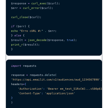
$response
 =
 curl_exec
($
curl
);
$err
 =
 curl_error
($
curl
);
curl_close
($
curl
);
if
 (
$err
) {
echo
 "
Erro cURL #:
"
 .
 $err
;
} 
else
 {
$result
 =
 json_decode
($
response
,
 true
);
print_r
($
result
);
}
import
 requests
response 
=
 requests.
delete
(
'
https://api.emailit.com/v2/audiences/aud_1234567890
'
,
headers
=
{
    '
Authorization
'
: 
'
Bearer em_test_51RxCWJ...vS00p61e0q
    '
Content-Type
'
: 
'
application/json
'
}
)