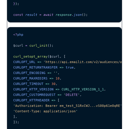
}
);
const
 result
 =
 await 
response
.
json
();
<?
php
$curl
 =
 curl_init
();
curl_setopt_array
($
curl
,
 [
CURLOPT_URL 
=>
 '
https://api.emailit.com/v2/audiences/aud_
CURLOPT_RETURNTRANSFER 
=>
 true
,
CURLOPT_ENCODING 
=>
 ''
,
CURLOPT_MAXREDIRS 
=>
 10
,
CURLOPT_TIMEOUT 
=>
 30
,
CURLOPT_HTTP_VERSION 
=>
 CURL_HTTP_VERSION_1_1
,
CURLOPT_CUSTOMREQUEST 
=>
 '
DELETE
'
,
CURLOPT_HTTPHEADER 
=>
 [
'
Authorization: Bearer em_test_51RxCWJ...vS00p61e0qRE
'
,
'
Content-Type: application/json
'
],
]);