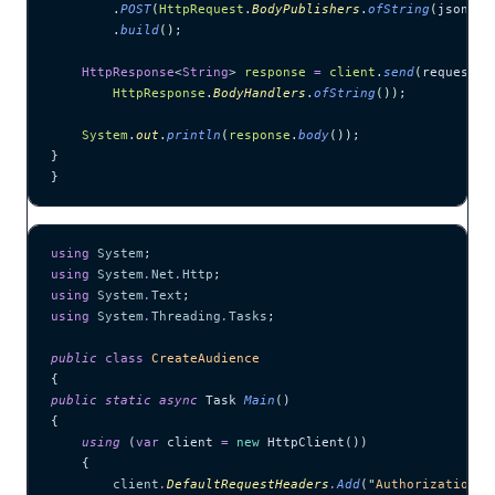
        .
POST
(
HttpRequest
.
BodyPublishers
.
ofString
(
jsonBod
        .
build
()
;
    HttpResponse
<
String
> 
response
 =
 client
.
send
(
request,
        HttpResponse
.
BodyHandlers
.
ofString
())
;
    System
.
out
.
println
(
response
.
body
())
;
}
}
using
 System
;
using
 System
.
Net
.
Http
;
using
 System
.
Text
;
using
 System
.
Threading
.
Tasks
;
public
 class
 CreateAudience
{
public
 static
 async
 Task 
Main
()
{
    using
 (
var
 client 
=
 new
 HttpClient())
    {
        client
.
DefaultRequestHeaders
.
Add
(
"
Authorization
"
,