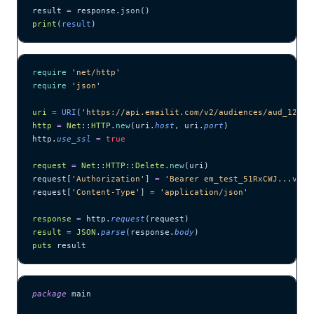
result 
=
 response.
json
()
print
(
result
)
require
 '
net/http
'
require
 '
json
'
uri
 =
 URI
(
'
https://api.emailit.com/v2/audiences/aud_12345
http
 =
 Net
::
HTTP
.
new
(uri.
host
, uri.
port
)
http.
use_ssl
 =
 true
request
 =
 Net
::
HTTP
::
Delete
.
new
(uri)
request[
'
Authorization
'
] 
=
 '
Bearer em_test_51RxCWJ...vS00
request[
'
Content-Type
'
] 
=
 '
application/json
'
response
 =
 http.
request
(request)
result
 =
 JSON
.
parse
(response.
body
)
puts
 result
package
 main