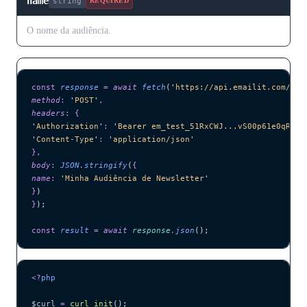
name
string
REQUIRED
O nome da audiência.
const
 response
 =
 await 
fetch
(
'
https://api.emailit.com/v2/
method
:
 '
POST
'
,
headers
:
 {
'
Authorization
'
:
 '
Bearer em_test_51RxCWJ...vS00p61e0qRE
'
,
'
Content-Type
'
:
 '
application/json
'
},
body
:
 JSON
.
stringify
(
{
name
:
 '
Minha Audiência de Newsletter
'
}
)
}
);
const
 result
 =
 await 
response
.
json
();
<?
php
$curl
 =
 curl_init
();