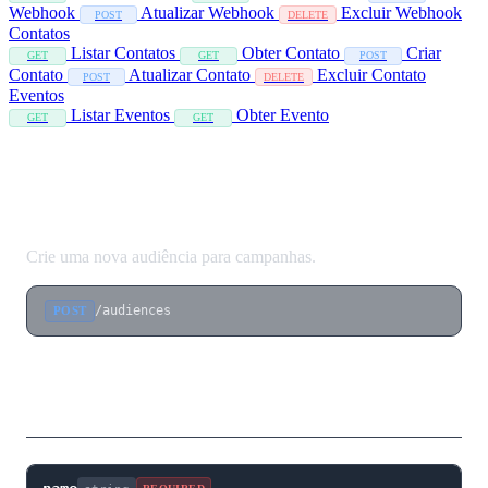
Webhook
Atualizar Webhook
Excluir Webhook
POST
DELETE
Contatos
Listar Contatos
Obter Contato
Criar
GET
GET
POST
Contato
Atualizar Contato
Excluir Contato
POST
DELETE
Eventos
Listar Eventos
Obter Evento
GET
GET
Criar Audiência
Crie uma nova audiência para campanhas.
/audiences
POST
Corpo da Requisição