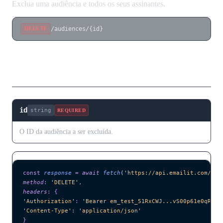
Exclua uma audiência e todos os seus assinantes.
/audiences/{id}
DELETE
Parâmetros de Caminho
id
string
REQUIRED
O ID da audiência a ser excluída.
const
 response
 =
 await 
fetch
(
'
https://api.emailit.com/v2/
method
:
 '
DELETE
'
,
headers
:
 {
'
Authorization
'
:
 '
Bearer em_test_51RxCWJ...vS00p61e0qRE
'
,
'
Content-Type
'
:
 '
application/json
'
}