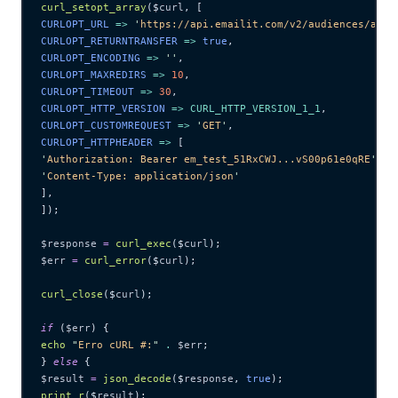
curl_setopt_array
($
curl
,
 [
CURLOPT_URL 
=>
 '
https://api.emailit.com/v2/audiences/aud_
CURLOPT_RETURNTRANSFER 
=>
 true
,
CURLOPT_ENCODING 
=>
 ''
,
CURLOPT_MAXREDIRS 
=>
 10
,
CURLOPT_TIMEOUT 
=>
 30
,
CURLOPT_HTTP_VERSION 
=>
 CURL_HTTP_VERSION_1_1
,
CURLOPT_CUSTOMREQUEST 
=>
 '
GET
'
,
CURLOPT_HTTPHEADER 
=>
 [
'
Authorization: Bearer em_test_51RxCWJ...vS00p61e0qRE
'
,
'
Content-Type: application/json
'
],
]);
$response
 =
 curl_exec
($
curl
);
$err
 =
 curl_error
($
curl
);
curl_close
($
curl
);
if
 (
$err
) {
echo
 "
Erro cURL #:
"
 .
 $err
;
} 
else
 {
$result
 =
 json_decode
($
response
,
 true
);
print_r
($
result
);