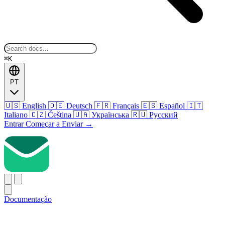
⌘K
PT
🇺🇸
English
🇩🇪
Deutsch
🇫🇷
Français
🇪🇸
Español
🇮🇹
Italiano
🇨🇿
Čeština
🇺🇦
Українська
🇷🇺
Русский
Entrar
Começar a Enviar
→
Documentação