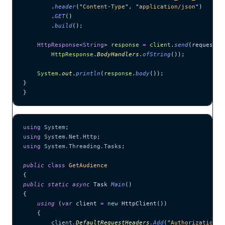
        .
header
(
"
Content-Type
"
, 
"
application/json
"
)
        .
GET
()
        .
build
()
;
    HttpResponse
<
String
> 
response
 =
 client
.
send
(
request,
        HttpResponse
.
BodyHandlers
.
ofString
())
;
    System
.
out
.
println
(
response
.
body
())
;
}
}
using
 System
;
using
 System
.
Net
.
Http
;
using
 System
.
Threading
.
Tasks
;
public
 class
 GetAudience
{
public
 static
 async
 Task 
Main
()
{
    using
 (
var
 client 
=
 new
 HttpClient())
    {
        client
.
DefaultRequestHeaders
.
Add
(
"
Authorization
"
,