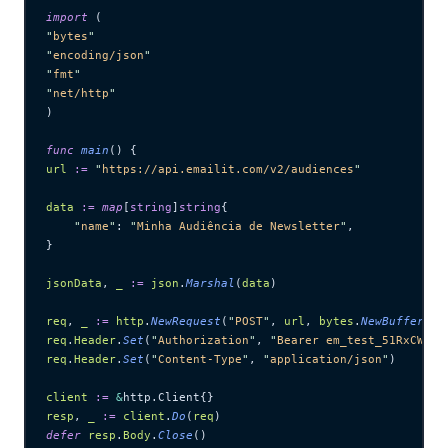
import
 (
"
bytes
"
"
encoding/json
"
"
fmt
"
"
net/http
"
)
func
 main
() {
url
 :=
 "
https://api.emailit.com/v2/audiences
"
data
 :=
 map
[
string
]
string
{
    "
name
"
: 
"
Minha Audiência de Newsletter
"
,
}
jsonData
, 
_
 :=
 json
.
Marshal
(
data
)
req
, 
_
 :=
 http
.
NewRequest
(
"
POST
"
, 
url
, 
bytes
.
NewBuffer
(
js
req
.
Header
.
Set
(
"
Authorization
"
, 
"
Bearer em_test_51RxCWJ..
req
.
Header
.
Set
(
"
Content-Type
"
, 
"
application/json
"
)
client
 :=
 &
http.Client{}
resp
, 
_
 :=
 client
.
Do
(
req
)
defer
 resp
.
Body
.
Close
()