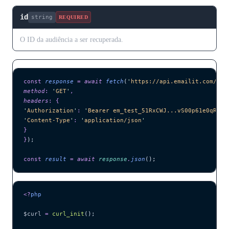
id
string
REQUIRED
O ID da audiência a ser recuperada.
const
 response
 =
 await 
fetch
(
'
https://api.emailit.com/v2/
method
:
 '
GET
'
,
headers
:
 {
'
Authorization
'
:
 '
Bearer em_test_51RxCWJ...vS00p61e0qRE
'
,
'
Content-Type
'
:
 '
application/json
'
}
}
);
const
 result
 =
 await 
response
.
json
();
<?
php
$curl
 =
 curl_init
();