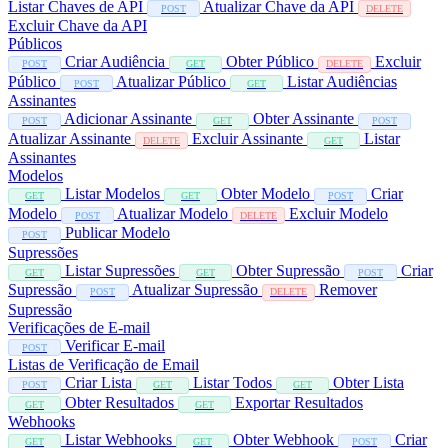
Listar Chaves de API
Atualizar Chave da API
POST
DELETE
Excluir Chave da API
Públicos
Criar Audiência
Obter Público
Excluir
POST
GET
DELETE
Público
Atualizar Público
Listar Audiências
POST
GET
Assinantes
Adicionar Assinante
Obter Assinante
POST
GET
POST
Atualizar Assinante
Excluir Assinante
Listar
DELETE
GET
Assinantes
Modelos
Listar Modelos
Obter Modelo
Criar
GET
GET
POST
Modelo
Atualizar Modelo
Excluir Modelo
POST
DELETE
Publicar Modelo
POST
Supressões
Listar Supressões
Obter Supressão
Criar
GET
GET
POST
Supressão
Atualizar Supressão
Remover
POST
DELETE
Supressão
Verificações de E-mail
Verificar E-mail
POST
Listas de Verificação de Email
Criar Lista
Listar Todos
Obter Lista
POST
GET
GET
Obter Resultados
Exportar Resultados
GET
GET
Webhooks
Listar Webhooks
Obter Webhook
Criar
GET
GET
POST