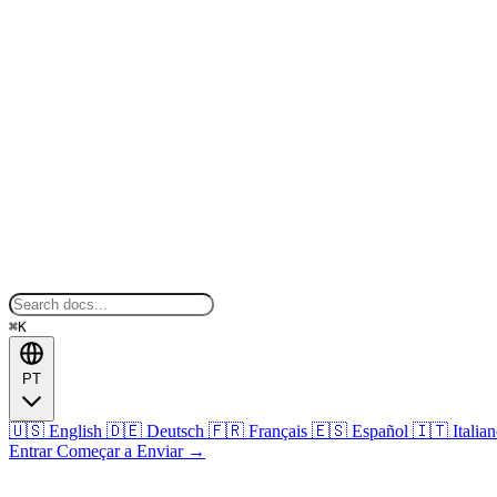
⌘K
PT
🇺🇸
English
🇩🇪
Deutsch
🇫🇷
Français
🇪🇸
Español
🇮🇹
Italia
Entrar
Começar a Enviar
→